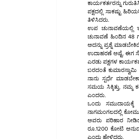
ಕಾರ್ಯಕರ್ತರನ್ನು ಗುರುತಿ
ಪಕ್ಷದಲ್ಲಿ ಸಾಕಷ್ಟು ಹಿ
ತಿಳಿಸಿದರು.
ಉಪ ಚುನಾವಣೆಯಲ್ಲಿ ಇಂತ
ಚುನಾವಣೆ ಹಿಂದಿನ 48 ಗಂ
ಅದನ್ನು ಪ್ರಶ್ನೆ ಮಾಡಬೇಕ
ಉದಾಹರಣೆ ಅಷ್ಟೆ. ಈಗ ಸೋ
ಎರಡು ಪಕ್ಷಗಳ ಕಾರ್ಯಕರ್ತರ
ಬರದಂತೆ ಕುಮಾರಸ್ವಾಮಿ 
ನಾನು ಸ್ಪರ್ಧೆ ಮಾಡಬೇಕ
ಸಮಯ ಸಿಕ್ಕಿತ್ತು, ನಮ್ಮ
ಎಂದರು.
ಒಂದು ಸಮುದಾಯಕ್ಕೆ ದ
ನಾಗಮಂಗಲದಲ್ಲಿ ಕೋಮು ಸ
ಅವರು ಪರಿಹಾರ ನೀಡಿದ್ದ
ರೂ.1200 ಕೋಟಿ ಅನುದಾನ
ಎಂದು ಹೇಳಿದರು.