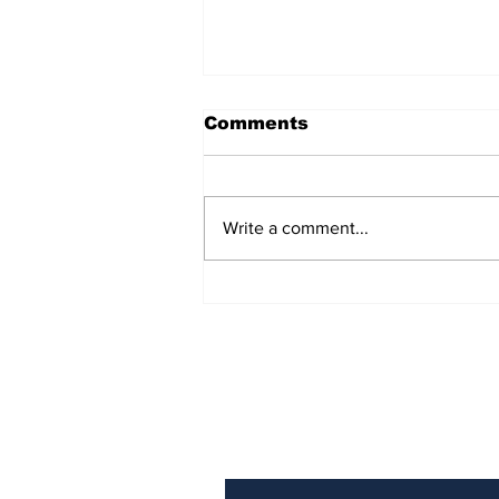
Comments
Write a comment...
'ಪ್ರಜಾಪ್ರಭುತ್ವ ಉಳಿಸಿ': CJP
Protest ಬೆಂಬಲಿಸಿ ಸಂವಿಧಾನದ
ಪ್ರಸ್ತಾವನೆ ಓದಿದ ಸುಪ್ರೀಂ ಕೋರ್ಟ್
ವಕೀಲರು!
Subscribe to Our N