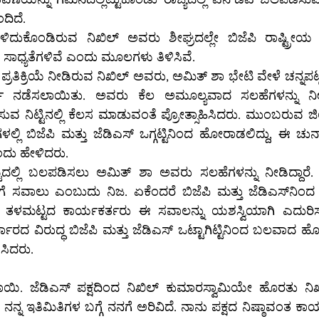
ದಿದೆ.
ುಕೊಂಡಿರುವ ನಿಖಿಲ್ ಅವರು ಶೀಘ್ರದಲ್ಲೇ ಬಿಜೆಪಿ ರಾಷ್ಟ್ರೀಯ ಅಧ್ಯ
ಾಧ್ಯತೆಗಳಿವೆ ಎಂದು ಮೂಲಗಳು ತಿಳಿಸಿವೆ.
 ಪ್ರತಿಕ್ರಿಯೆ ನೀಡಿರುವ ನಿಖಿಲ್ ಅವರು, ಅಮಿತ್ ಶಾ ಭೇಟಿ ವೇಳೆ ಚನ್ನ
ಚೆ ನಡೆಸಲಾಯಿತು. ಅವರು ಕೆಲ ಅಮೂಲ್ಯವಾದ ಸಲಹೆಗಳನ್ನು ನೀಡಿದ
ಲಿ ಬಿಜೆಪಿ ಮತ್ತು ಜೆಡಿಎಸ್ ಒಗ್ಗಟ್ಟಿನಿಂದ ಹೋರಾಡಲಿದ್ದು, ಈ ಚು
ದು ಹೇಳಿದರು.
ದಾರೆ. ತಳಮಟ್ಟದ ಕಾರ್ಯಕರ್ತರು ಈ ಸವಾಲನ್ನು ಯಶಸ್ವಿಯಾಗಿ ಎದುರಿಸುಲಿ
ಕಾರದ ವಿರುದ್ಧ ಬಿಜೆಪಿ ಮತ್ತು ಜೆಡಿಎಸ್ ಒಟ್ಟಾಗಿಟ್ಟಿನಿಂದ ಬಲವಾದ 
ಿಸಿದರು.
ಿಪಾಯಿ. ಜೆಡಿಎಸ್ ಪಕ್ಷದಿಂದ ನಿಖಿಲ್ ಕುಮಾರಸ್ವಾಮಿಯೇ ಹೊರತು ನಿಖ
ನನ್ನ ಇತಿಮಿತಿಗಳ ಬಗ್ಗೆ ನನಗೆ ಅರಿವಿದೆ. ನಾನು ಪಕ್ಷದ ನಿಷ್ಠಾವಂತ ಕಾ