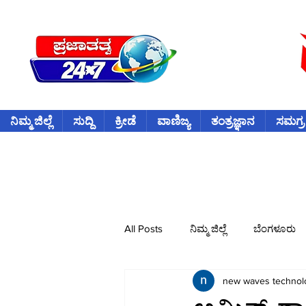
ನಿಮ್ಮ ಜಿಲ್ಲೆ
ಸುದ್ದಿ
ಕ್ರೀಡೆ
ವಾಣಿಜ್ಯ
ತಂತ್ರಜ್ಞಾನ
ಸಮಗ್ರ
All Posts
ನಿಮ್ಮ ಜಿಲ್ಲೆ
ಬೆಂಗಳೂರು
new waves technol
ವಿದೇಶ
ಕ್ರೀಡೆ
ಕ್ರಿಕೆಟ್
ವ