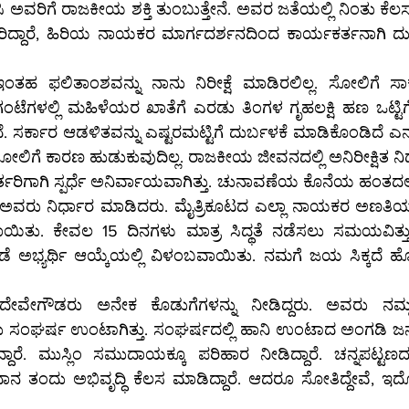
ಸಿ ಅವರಿಗೆ ರಾಜಕೀಯ ಶಕ್ತಿ ತುಂಬುತ್ತೇನೆ. ಅವರ ಜತೆಯಲ್ಲಿ ನಿಂತು ಕೆಲಸ 
ರಿಯರಿದ್ದಾರೆ, ಹಿರಿಯ ನಾಯಕರ ಮಾರ್ಗದರ್ಶನದಿಂದ ಕಾರ್ಯಕರ್ತನಾಗಿ ದು
ಹ ಫಲಿತಾಂಶವನ್ನು ನಾನು ನಿರೀಕ್ಷೆ ಮಾಡಿರಲಿಲ್ಲ. ಸೋಲಿಗೆ ಸಾಕಷ
ಟೆಗಳಲ್ಲಿ ಮಹಿಳೆಯರ ಖಾತೆಗೆ ಎರಡು ತಿಂಗಳ ಗೃಹಲಕ್ಷಿ ಹಣ ಒಟ್ಟಿಗೆ 
ಿದೆ. ಸರ್ಕಾರ ಆಡಳಿತವನ್ನು ಎಷ್ಟರಮಟ್ಟಿಗೆ ದುರ್ಬಳಕೆ ಮಾಡಿಕೊಂಡಿದೆ ಎನ್
ಲಿಗೆ ಕಾರಣ ಹುಡುಕುವುದಿಲ್ಲ. ರಾಜಕೀಯ ಜೀವನದಲ್ಲಿ ಅನಿರೀಕ್ಷಿತ ನಿ
ಿಗಾಗಿ ಸ್ಪರ್ಧೆ ಅನಿರ್ವಾಯವಾಗಿತ್ತು. ಚುನಾವಣೆಯ ಕೊನೆಯ ಹಂತದಲ್ಲಿ ಮೈತ್
ಅವರು ನಿರ್ಧಾರ ಮಾಡಿದರು. ಮೈತ್ರಿಕೂಟದ ಎಲ್ಲಾ ನಾಯಕರ ಅಣತಿಯಂತೆ 
ಾಯಿತು. ಕೇವಲ 15 ದಿನಗಳು ಮಾತ್ರ ಸಿದ್ಥತೆ ನಡೆಸಲು ಸಮಯವಿತ್ತು. 
 ಕಡೆ ಅಭ್ಯರ್ಥಿ ಆಯ್ಕೆಯಲ್ಲಿ ವಿಳಂಬವಾಯಿತು. ನಮಗೆ ಜಯ ಸಿಕ್ಕದೆ ಹೋ
ೇವೇಗೌಡರು ಅನೇಕ ಕೊಡುಗೆಗಳನ್ನು ನೀಡಿದ್ದರು. ಅವರು ನಮ್ಮ ಕ
ಂಘರ್ಷ ಉಂಟಾಗಿತ್ತು. ಸಂಘರ್ಷದಲ್ಲಿ ಹಾನಿ ಉಂಟಾದ ಅಂಗಡಿ ಜನರಿ
ಾರೆ. ಮುಸ್ಲಿಂ ಸಮುದಾಯಕ್ಕೂ ಪರಿಹಾರ ನೀಡಿದ್ದಾರೆ. ಚನ್ನಪಟ್ಟಣದ
 ತಂದು ಅಭಿವೃದ್ಧಿ ಕೆಲಸ ಮಾಡಿದ್ದಾರೆ. ಆದರೂ ಸೋತಿದ್ದೇವೆ, ಇ