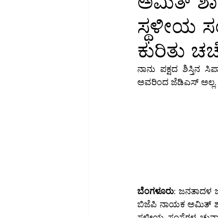
ಅಮಿತ್ ಶಾ
ಸ್ಥಳೀಯ ಸ
ಬಂಡವಾಳ-ಮಾರುಕಟ್ಟೆ
ಹಣಕಾಸು-ಸಾ
ಕುರಿತು ಚರ್
ಗ್ಯಾಜೆಟ್-ವಿಮರ್ಶೆ
ವಿಜ್ಞಾನ
ಸಮ
ನಾನು ಪಕ್ಷದ ಶಿಸ್ತಿನ ಸ
ಅವರಿಂದ ಜೆಡಿಎಸ್ ಅಲ್ಲ. ನ
ಬೆಂಗಳೂರು
: ಜನತಾದಳ ಜ
ಬಿಜೆಪಿ ನಾಯಕ ಅಮಿತ್ ಶ
ಸ್ಥಳೀಯ ಸಂಸ್ಥೆಗಳ ಚುನಾವಣೆಯನ್ನು ಗ