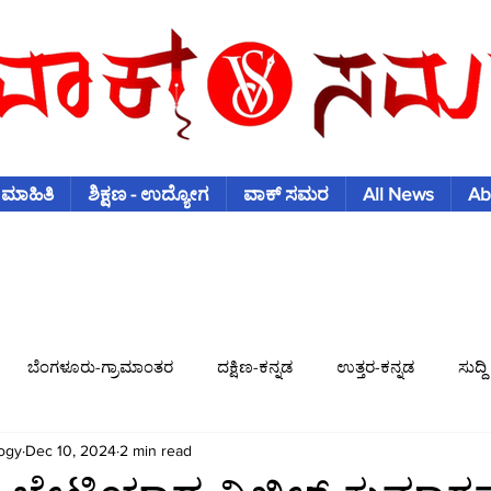
 ಮಾಹಿತಿ
ಶಿಕ್ಷಣ - ಉದ್ಯೋಗ
ವಾಕ್ ಸಮರ
All News
Ab
ಬೆಂಗಳೂರು-ಗ್ರಾಮಾಂತರ
ದಕ್ಷಿಣ-ಕನ್ನಡ
ಉತ್ತರ-ಕನ್ನಡ
ಸುದ್ದಿ
ogy
Dec 10, 2024
2 min read
ಿಶ್ವಕಪ್
ಫುಟ್-ಬಾಲ್
ಟೆನಿಸ್
ಇತರ-ಕ್ರೀಡೆಗಳು
ವಾಣಿಜ್ಯ