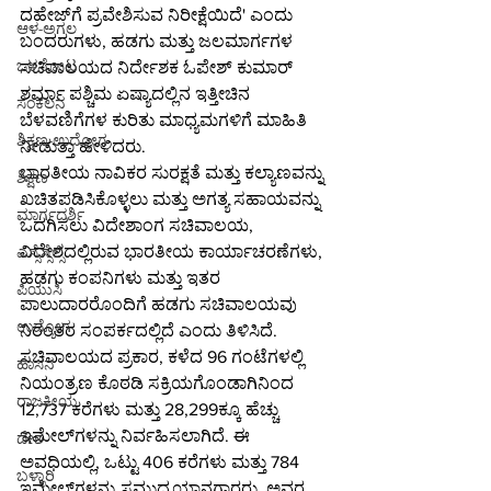
ದಹೇಜ್‌ಗೆ ಪ್ರವೇಶಿಸುವ ನಿರೀಕ್ಷೆಯಿದೆ' ಎಂದು 
ಆಳ-ಅಗಲ
ಬಂದರುಗಳು, ಹಡಗು ಮತ್ತು ಜಲಮಾರ್ಗಗಳ 
ಒಳನೋಟ
ಸಚಿವಾಲಯದ ನಿರ್ದೇಶಕ ಓಪೇಶ್ ಕುಮಾರ್ 
ಶರ್ಮಾ ಪಶ್ಚಿಮ ಏಷ್ಯಾದಲ್ಲಿನ ಇತ್ತೀಚಿನ 
ಸಂಕಲನ
ಬೆಳವಣಿಗೆಗಳ ಕುರಿತು ಮಾಧ್ಯಮಗಳಿಗೆ ಮಾಹಿತಿ 
ಶಿಕ್ಷಣ-ಉದ್ಯೋಗ
ನೀಡುತ್ತಾ ಹೇಳಿದರು.
ಭಾರತೀಯ ನಾವಿಕರ ಸುರಕ್ಷತೆ ಮತ್ತು ಕಲ್ಯಾಣವನ್ನು 
ಶಿಕ್ಷಣ
ಖಚಿತಪಡಿಸಿಕೊಳ್ಳಲು ಮತ್ತು ಅಗತ್ಯ ಸಹಾಯವನ್ನು 
ಮಾರ್ಗದರ್ಶಿ
ಒದಗಿಸಲು ವಿದೇಶಾಂಗ ಸಚಿವಾಲಯ, 
ವಿದೇಶದಲ್ಲಿರುವ ಭಾರತೀಯ ಕಾರ್ಯಾಚರಣೆಗಳು, 
ಎಸ್ಸೆಸ್ಸೆಲ್ಸಿ
ಹಡಗು ಕಂಪನಿಗಳು ಮತ್ತು ಇತರ 
ಪಿಯುಸಿ
ಪಾಲುದಾರರೊಂದಿಗೆ ಹಡಗು ಸಚಿವಾಲಯವು 
ಉದ್ಯೋಗ
ನಿರಂತರ ಸಂಪರ್ಕದಲ್ಲಿದೆ ಎಂದು ತಿಳಿಸಿದೆ.
ಸಚಿವಾಲಯದ ಪ್ರಕಾರ, ಕಳೆದ 96 ಗಂಟೆಗಳಲ್ಲಿ 
ಹಾಸನ
ನಿಯಂತ್ರಣ ಕೊಠಡಿ ಸಕ್ರಿಯಗೊಂಡಾಗಿನಿಂದ 
ರಾಜಕೀಯ
12,737 ಕರೆಗಳು ಮತ್ತು 28,299ಕ್ಕೂ ಹೆಚ್ಚು 
ಇಮೇಲ್‌ಗಳನ್ನು ನಿರ್ವಹಿಸಲಾಗಿದೆ. ಈ 
ದೇಶ
ಅವಧಿಯಲ್ಲಿ, ಒಟ್ಟು 406 ಕರೆಗಳು ಮತ್ತು 784 
ಬಳ್ಳಾರಿ
ಇಮೇಲ್‌ಗಳನ್ನು ಸಮುದ್ರಯಾನಗಾರರು, ಅವರ 