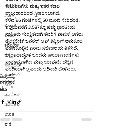
ಗಡಚಿರೋಲಿ
ಕುಟುಂಬಗಳು ಮತ್ತು ಇತರ ಕಡಲ 
ಪಾಲುದಾರರಿಂದ ಸ್ವೀಕರಿಸಲಾಗಿದೆ.
ಮುಂಬೈ
ಕಳೆದ 96 ಗಂಟೆಗಳಲ್ಲಿ 50 ಮಂದಿ ಸೇರಿದಂತೆ, 
ಬೀದರ್
ಇಲ್ಲಿಯವರೆಗೆ 3,587ಕ್ಕೂ ಹೆಚ್ಚು ಭಾರತೀಯ 
ನಾವಿಕರು ಸುರಕ್ಷಿತವಾಗಿ ತವರಿಗೆ ವಾಪಸ್ ಆಗಲು 
ಬೀದರ್
ಡೈರೆಕ್ಟರೇಟ್ ಜನರಲ್ ಆಫ್ ಶಿಪ್ಪಿಂಗ್ ಅನುಕೂಲ 
ಕಲಬುರಗಿ
ಮಾಡಿಕೊಟ್ಟಿದೆ ಎಂದು ಸಚಿವಾಲಯ ತಿಳಿಸಿದೆ.
ಭಾರತದಾದ್ಯಂತ ಬಂದರು ಕಾರ್ಯಾಚರಣೆಗಳು 
ಚೆನ್ನೈ
ಸಾಮಾನ್ಯವಾಗಿದೆ ಮತ್ತು ಯಾವುದೇ ದಟ್ಟಣೆ 
ನವದೆಹಲಿ
ವರದಿಯಾಗಿಲ್ಲ ಎಂದು ಅಧಿಕಾರಿ ಹೇಳಿದರು.
ನವದೆಹಲಿ
ನಿಮ್ಮ ಜಿಲ್ಲೆ
ನವದೆಹಲಿ
ಕೊಚ್ಚಿ
ದೇಶ
ನವದೆಹಲಿ
ನವದೆಹಲಿ
ಭಾರತ
ಪುಣೆ