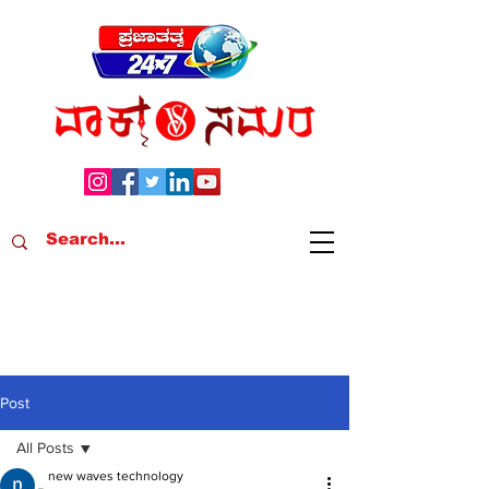
Post
All Posts
new waves technology