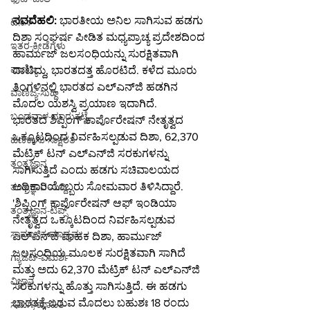
ನವದೆಹಲಿ:
 ಭಾರತೀಯ ಅನಿಲ ಸಾಗಿಸುವ ಹಡಗು 
ಟೆನಿಸ್
ದಿಶಾ ಸಂಘರ್ಷ ಪೀಡಿತ ಮಧ್ಯಪ್ರಾಚ್ಯ ಪ್ರದೇಶದಿಂದ 
ಇತರ-ಕ್ರೀಡೆಗಳು
ಹಾರ್ಮುಜ್ ಜಲಸಂಧಿಯನ್ನು ಸುರಕ್ಷಿತವಾಗಿ 
ವಾಣಿಜ್ಯ
ದಾಟಿದ್ದು, ಭಾರತದತ್ತ ಹೊರಟಿದೆ. ಕಳೆದ ಮೂರು 
ತಿಂಗಳಿನಲ್ಲಿ ಭಾರತದ ಎಲ್‌ಎನ್‌ಜಿ ಹಡಗಿನ 
ವಾಣಿಜ್ಯ-ಸುದ್ದಿ
ಮೊದಲ ಯಶಸ್ವಿ ಪ್ರಯಾಣ ಇದಾಗಿದೆ.
ಬಂಡವಾಳ-ಮಾರುಕಟ್ಟೆ
ಭಾರತದ ಶಿಪ್ಪಿಂಗ್ ಕಾರ್ಪೊರೇಷನ್ ನೇತೃತ್ವದ 
ಒಕ್ಕೂಟದಿಂದ ನಿರ್ವಹಿಸಲ್ಪಡುವ ದಿಶಾ, 62,370 
ಹಣಕಾಸು-ಸಾಕ್ಷರತೆ
ಮೆಟ್ರಿಕ್ ಟನ್ ಎಲ್‌ಎನ್‌ಜಿ ಸರಕುಗಳನ್ನು 
ತಂತ್ರಜ್ಞಾನ
ಸಾಗಿಸುತ್ತಿದೆ ಎಂದು ಹಡಗು ಸಚಿವಾಲಯದ 
ಅಧಿಕಾರಿಯೊಬ್ಬರು ಸೋಮವಾರ ತಿಳಿಸಿದ್ದಾರೆ.
ತಂತ್ರಜ್ಞಾನ-ಸುದ್ದಿ
'ಶಿಪ್ಪಿಂಗ್ ಕಾರ್ಪೊರೇಷನ್ ಆಫ್ ಇಂಡಿಯಾ 
ತಂತ್ರಜ್ಞಾನ-ಟಿಪ್ಸ್
ನೇತೃತ್ವದ ಒಕ್ಕೂಟದಿಂದ ನಿರ್ವಹಿಸಲ್ಪಡುವ 
ಸಾಮಾಜಿಕ ಮಾಧ್ಯಮ
ಎಲ್‌ಎನ್‌ಜಿ ವಾಹಕ ದಿಶಾ, ಹಾರ್ಮುಜ್ 
ಜಲಸಂಧಿಯ ಮೂಲಕ ಸುರಕ್ಷಿತವಾಗಿ ಸಾಗಿದೆ 
ಗ್ಯಾಜೆಟ್-ವಿಮರ್ಶೆ
ಮತ್ತು ಅದು 62,370 ಮೆಟ್ರಿಕ್ ಟನ್ ಎಲ್‌ಎನ್‌ಜಿ 
ವಿಜ್ಞಾನ
ಸರಕುಗಳನ್ನು ಹೊತ್ತು ಸಾಗಿಸುತ್ತಿದೆ. ಈ ಹಡಗು 
ಭಾರತಕ್ಕೆ ಬರುವ ಮೊದಲು ಬಹುಶಃ 18 ರಂದು 
ಸಮಗ್ರ-ಮಾಹಿತಿ