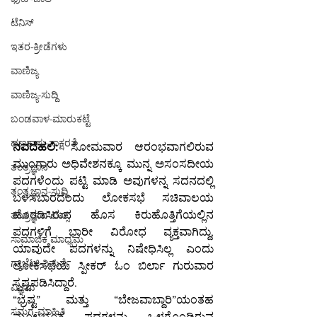
ಟೆನಿಸ್
ಇತರ-ಕ್ರೀಡೆಗಳು
ವಾಣಿಜ್ಯ
ವಾಣಿಜ್ಯ-ಸುದ್ದಿ
ಬಂಡವಾಳ-ಮಾರುಕಟ್ಟೆ
ಹಣಕಾಸು-ಸಾಕ್ಷರತೆ
ನವದೆಹಲಿ: 
ಸೋಮವಾರ ಆರಂಭವಾಗಲಿರುವ 
ಮುಂಗಾರು ಅಧಿವೇಶನಕ್ಕೂ ಮುನ್ನ ಅಸಂಸದೀಯ 
ತಂತ್ರಜ್ಞಾನ
ಪದಗಳೆಂದು ಪಟ್ಟಿ ಮಾಡಿ ಅವುಗಳನ್ನ ಸದನದಲ್ಲಿ 
ತಂತ್ರಜ್ಞಾನ-ಸುದ್ದಿ
ಬಳಸಬಾರದೆಂದು ಲೋಕಸಭೆ ಸಚಿವಾಲಯ 
ಹೊರಡಿಸಿರುವ ಹೊಸ ಕಿರುಹೊತ್ತಿಗೆಯಲ್ಲಿನ 
ತಂತ್ರಜ್ಞಾನ-ಟಿಪ್ಸ್
ಪದಗಳಿಗೆ ಭಾರೀ ವಿರೋಧ ವ್ಯಕ್ತವಾಗಿದ್ದು, 
ಸಾಮಾಜಿಕ ಮಾಧ್ಯಮ
ಯಾವುದೇ ಪದಗಳನ್ನು ನಿಷೇಧಿಸಿಲ್ಲ ಎಂದು 
ಗ್ಯಾಜೆಟ್-ವಿಮರ್ಶೆ
ಲೋಕಸಭೆಯ ಸ್ಪೀಕರ್ ಓಂ ಬಿರ್ಲಾ ಗುರುವಾರ 
ಸ್ಪಷ್ಟಪಡಿಸಿದ್ದಾರೆ.
ವಿಜ್ಞಾನ
“ಭ್ರಷ್ಟ” ಮತ್ತು “ಬೇಜವಾಬ್ದಾರಿ”ಯಂತಹ 
ಸಮಗ್ರ-ಮಾಹಿತಿ
ಮೂಲಭೂತ ಪದಗಳನ್ನು ಒಳಗೊಂಡಿರುವ 