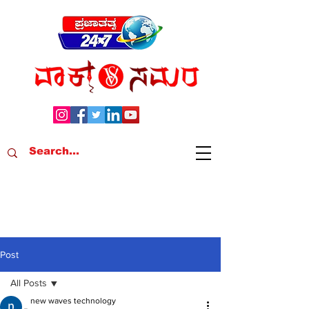
Post
All Posts
new waves technology