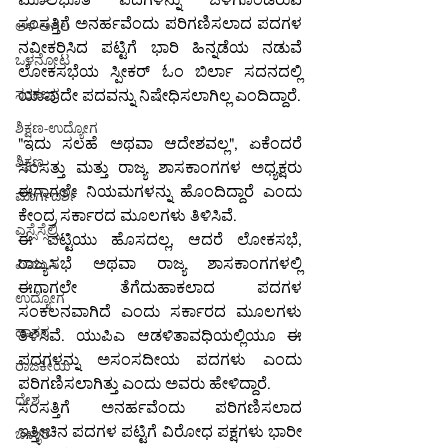
ಸಂಸತ್ತಿಗೆ ಅನರ್ಹವೆಂದು ಪರಿಗಣಿಸಲಾದ ಪದಗಳ 
ಆಳ-ಅಗಲ
ನವೀಕರಿಸಿದ ಪಟ್ಟಿಗೆ ಭಾರಿ ಹಿನ್ನಡೆಯ ನಡುವೆ 
ಒಳನೋಟ
ಲೋಕಸಭೆಯ ಸ್ಪೀಕರ್ ಓಂ ಬಿರ್ಲಾ ಸದನದಲ್ಲಿ 
ಸಂಕಲನ
ಯಾವುದೇ ಪದವನ್ನು ನಿಷೇಧಿಸಲಾಗಿಲ್ಲ ಎಂದಿದ್ದಾರೆ.
ಶಿಕ್ಷಣ-ಉದ್ಯೋಗ
"ಇದು ಸಲಹೆ ಅಥವಾ ಆದೇಶವಲ್ಲ", ಏಕೆಂದರೆ 
ಶಿಕ್ಷಣ
ಸಂಸತ್ತು ಮತ್ತು ರಾಜ್ಯ ಶಾಸಕಾಂಗಗಳ ಅಧ್ಯಕ್ಷರು 
ಈಗಾಗಲೇ ನಿಯಮಗಳನ್ನು ಹೊಂದಿದ್ದಾರೆ ಎಂದು 
ಮಾರ್ಗದರ್ಶಿ
ಕೇಂದ್ರ ಸರ್ಕಾರದ ಮೂಲಗಳು ತಿಳಿಸಿವೆ.
ಎಸ್ಸೆಸ್ಸೆಲ್ಸಿ
ಈ ಪಟ್ಟಿಯು ಹೊಸದಲ್ಲ, ಆದರೆ ಲೋಕಸಭೆ, 
ರಾಜ್ಯಸಭೆ ಅಥವಾ ರಾಜ್ಯ ಶಾಸಕಾಂಗಗಳಲ್ಲಿ 
ಪಿಯುಸಿ
ಈಗಾಗಲೇ ತೆಗೆದುಹಾಕಲಾದ ಪದಗಳ 
ಉದ್ಯೋಗ
ಸಂಕಲನವಾಗಿದೆ ಎಂದು ಸರ್ಕಾರದ ಮೂಲಗಳು 
ಹಾಸನ
ತಿಳಿಸಿವೆ. ಯುಪಿಎ ಆಡಳಿತಾವಧಿಯಲ್ಲಿಯೂ ಈ 
ಪದಗಳನ್ನು ಅಸಂಸದೀಯ ಪದಗಳು ಎಂದು 
ರಾಜಕೀಯ
ಪರಿಗಣಿಸಲಾಗಿತ್ತು ಎಂದು ಅವರು ಹೇಳಿದ್ದಾರೆ.
ದೇಶ
ಸಂಸತ್ತಿಗೆ ಅನರ್ಹವೆಂದು ಪರಿಗಣಿಸಲಾದ 
ಇತ್ತೀಚಿನ ಪದಗಳ ಪಟ್ಟಿಗೆ ವಿರೋಧ ಪಕ್ಷಗಳು ಭಾರೀ 
ಬಳ್ಳಾರಿ