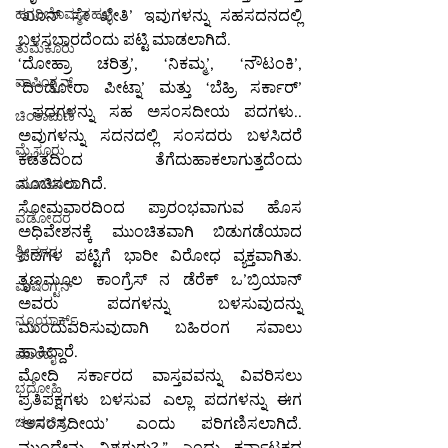
ಹಗರಿಬೊಮ್ಮನಹಳ್ಳಿ
‘ಖೂನ್ ಸೇ ಖೇತಿ’ ಇವುಗಳನ್ನು ಸಹಸದನದಲ್ಲಿ 
ಬಳಸಬಾರದೆಂದು ಪಟ್ಟಿ ಮಾಡಲಾಗಿದೆ.
ತುಮಕೂರು
‘ದೋಹ್ರಾ ಚರಿತ್ರ’, ‘ನಿಕಮ್ಮ’, ‘ನೌಟಂಕಿ’, 
ವಾಷಿಂಗ್ಟನ್
‘ದಿಂಡೋರಾ ಪೀಟ್ನಾ’ ಮತ್ತು ‘ಬೆಹ್ರಿ ಸರ್ಕಾರ್’ 
 ಪದಗಳನ್ನು ಸಹ ಅಸಂಸದೀಯ ಪದಗಳು.. 
ಚಿಂತಾಮಣಿ
ಅವುಗಳನ್ನು ಸದನದಲ್ಲಿ ಸಂಸದರು ಬಳಸಿದರೆ 
ಮೈಸೂರು
ಕಡತದಿಂದ ತೆಗೆದುಹಾಕಲಾಗುತ್ತದೆಂದು 
ಸೂಚಿಸಲಾಗಿದೆ.
ಮಂಗಳೂರು
ಸೋಮವಾರದಿಂದ ಪ್ರಾರಂಭವಾಗುವ ಹೊಸ 
ವಡೋದರ
ಅಧಿವೇಶನಕ್ಕೆ ಮುಂಚಿತವಾಗಿ ಬಿಡುಗಡೆಯಾದ 
ಶ್ರೀನಗರ
ಪದಗಳ ಪಟ್ಟಿಗೆ ಭಾರೀ ವಿರೋಧ ವ್ಯಕ್ತವಾಗಿತು. 
ತೃಣಮೂಲ ಕಾಂಗ್ರೆಸ್ ನ ಡೆರೆಕ್ ಒ’ಬ್ರಿಯಾನ್ 
ವಾಷಿಂಗ್ಟನ್
ಅವರು ಪದಗಳನ್ನು ಬಳಸುವುದನ್ನು 
ನ್ಯೂಯಾರ್ಕ್
ಮುಂದುವರಿಸುವುದಾಗಿ ಬಹಿರಂಗ ಸವಾಲು 
ಹಾಕಿದ್ದಾರೆ.
ಮುಂಬೈ
ಮೋದಿ ಸರ್ಕಾರದ ವಾಸ್ತವವನ್ನು ವಿವರಿಸಲು 
ಭದೋಹಿ
ಪ್ರತಿಪಕ್ಷಗಳು ಬಳಸುವ ಎಲ್ಲಾ ಪದಗಳನ್ನು ಈಗ 
ಚಲನಚಿತ್ರ
‘ಅಸಂಸದೀಯ’ ಎಂದು ಪರಿಗಣಿಸಲಾಗಿದೆ. 
ಮುಂದೇನು ವಿಶ್ವಗುರು?,” ಎಂದು ಕರ್ನಾಟಕದ 