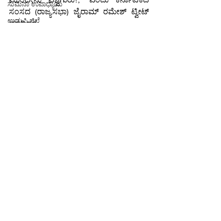
ಸುಮನಾ ಉಪಾಧ್ಯಾಯ
ಸಂಸದ (ರಾಜ್ಯಸಭಾ) ಜೈರಾಮ್ ರಮೇಶ್ ಟ್ವೀಟ್ 
ಉಡುಪಿ ಜಿಲ್ಲೆ
ಮಾಡಿದ್ದರು.
ಸಮಗ್ರ-ಮಾಹಿತಿ
ಎಸ್ ಎಸ್ ಎಲ್ ಸಿ
ಸಂಕಲನ
visa
T20
ಅಮೇರಿಕಾ
ಚೀನಾ
ಲಖನೌ
See All
Recent Posts
ಮುಂಬೈ
ಬಂಗಾಳ
ಮೋದಿ
Indian Stock Market
ಜೈಲು