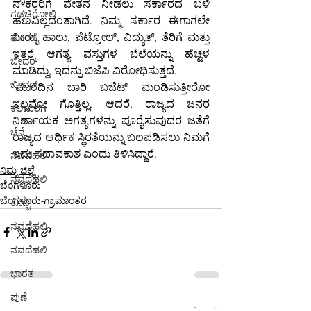
ನೌಕರರಿಗೆ ವೇತನ ನೀಡಲು ಸರ್ಕಾರದ ಬಳಿ 
ಗಡಚಿರೋಲಿ
ಹಣವಿಲ್ಲದಂತಾಗಿದೆ. ನಿಮ್ಮ ಸರ್ಕಾರ ಈಗಾಗಲೇ 
ನೀರು, ಹಾಲು, ಪೆಟ್ರೋಲ್, ವಿದ್ಯುತ್, ತೆರಿಗೆ ಮತ್ತು 
ಮುಂಬೈ
ಇತರೆ ಆಗತ್ಯ ವಸ್ತುಗಳ ಬೆಲೆಯನ್ನು ಹೆಚ್ಟಳ 
ಬೀದರ್
ಮಾಡಿದ್ದು, ಇದನ್ನು ಬಿಜೆಪಿ ವಿರೋಧಿಸುತ್ತದೆ.
ಬೀದರ್
‘ಮುಂದಿನ ಬಾರಿ ಬಜೆಟ್‌ ಮಂಡಿಸುತ್ತೀರೋ 
ಇಲ್ಲವೋ ಗೊತ್ತಿಲ್ಲ. ಆದರೆ, ರಾಜ್ಯದ ಜನರ 
ಕಲಬುರಗಿ
ನಿರ್ಣಾಯಕ ಅಗತ್ಯಗಳನ್ನು ಪೂರೈಸುವುದರ ಜತೆಗೆ 
ಚೆನ್ನೈ
ರಾಜ್ಯದ ಆರ್ಥಿಕ ಸ್ಥಿರತೆಯನ್ನು ಬಲಪಡಿಸಲು ನಿಮಗೆ 
ಇದು ಸದಾವಕಾಶ ಎಂದು ತಿಳಿಸಿದ್ದಾರೆ.
ನವದೆಹಲಿ
ನಿಮ್ಮ ಜಿಲ್ಲೆ
ನವದೆಹಲಿ
ಬೆಂಗಳೂರು
ಬೆಂಗಳೂರು-ಗ್ರಾಮಾಂತರ
ಕೊಚ್ಚಿ
ನವದೆಹಲಿ
ನವದೆಹಲಿ
ಭಾರತ
ಪುಣೆ
See All