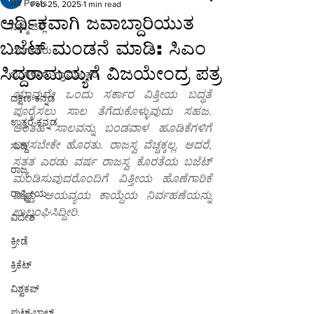
All Posts
Feb 25, 2025
1 min read
ಆರ್ಥಿಕವಾಗಿ ಜವಾಬ್ದಾರಿಯುತ
ನಿಮ್ಮ ಜಿಲ್ಲೆ
ಬಜೆಟ್ ಮಂಡನೆ ಮಾಡಿ: ಸಿಎಂ
ಬೆಂಗಳೂರು
ಸಿದ್ದರಾಮಯ್ಯಗೆ ವಿಜಯೇಂದ್ರ ಪತ್ರ
ಬೆಂಗಳೂರು-ಗ್ರಾಮಾಂತರ
ಯಾವುದೇ ಒಂದು ಸರ್ಕಾರ ವಿತ್ತೀಯ ಬದ್ಧತೆ 
ದಕ್ಷಿಣ-ಕನ್ನಡ
ಪೂರೈಸಲು ಸಾಲ ತೆಗೆದುಕೊಳ್ಳುವುದು ಸಹಜ. 
ಉತ್ತರ-ಕನ್ನಡ
ಅಂತಹ ಸಾಲವನ್ನು ಬಂಡವಾಳ ಹೂಡಿಕೆಗಳಿಗೆ 
ಬಳಸಬೇಕೇ ಹೊರತು. ರಾಜಸ್ವ ವೆಚ್ಚಕ್ಕಲ್ಲ. ಆದರೆ, 
ಸುದ್ದಿ
ಸತತ ಎರಡು ವರ್ಷ ರಾಜಸ್ವ ಕೊರತೆಯ ಬಜೆಟ್‌ 
ರಾಜ್ಯ
ಮಂಡಿಸುವುದರೊಂದಿಗೆ ವಿತ್ತೀಯ ಹೊಣೆಗಾರಿಕೆ 
ರಾಷ್ಟ್ರೀಯ
ಮತ್ತು ಆಯವ್ಯಯ ಕಾಯ್ದೆಯ ನಿರ್ವಹಣೆಯನ್ನು 
ಉಲ್ಲಂಘಿಸಿದ್ದೀರಿ.
ವಿದೇಶ
ಕ್ರೀಡೆ
ಕ್ರಿಕೆಟ್
ವಿಶ್ವಕಪ್
ಫುಟ್-ಬಾಲ್