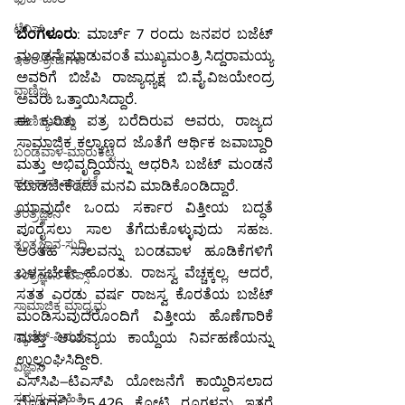
ಟೆನಿಸ್
ಬೆಂಗಳೂರು
: ಮಾರ್ಚ್ 7 ರಂದು ಜನಪರ ಬಜೆಟ್ 
ಮಂಡನೆ ಮಾಡುವಂತೆ ಮುಖ್ಯಮಂತ್ರಿ ಸಿದ್ದರಾಮಯ್ಯ 
ಇತರ-ಕ್ರೀಡೆಗಳು
ಅವರಿಗೆ ಬಿಜೆಪಿ ರಾಜ್ಯಾಧ್ಯಕ್ಷ ಬಿ.ವೈ.ವಿಜಯೇಂದ್ರ 
ವಾಣಿಜ್ಯ
ಅವರು ಒತ್ತಾಯಿಸಿದ್ದಾರೆ.
ಈ ಕುರಿತು ಪತ್ರ ಬರೆದಿರುವ ಅವರು, ರಾಜ್ಯದ 
ವಾಣಿಜ್ಯ-ಸುದ್ದಿ
ಸಾಮಾಜಿಕ ಕಲ್ಯಾಣದ ಜೊತೆಗೆ ಆರ್ಥಿಕ ಜವಾಬ್ದಾರಿ 
ಬಂಡವಾಳ-ಮಾರುಕಟ್ಟೆ
ಮತ್ತು ಅಭಿವೃದ್ಧಿಯನ್ನು ಆಧರಿಸಿ ಬಜೆಟ್ ಮಂಡನೆ 
ಹಣಕಾಸು-ಸಾಕ್ಷರತೆ
ಮಾಡಬೇಕೆಂದು ಮನವಿ ಮಾಡಿಕೊಂಡಿದ್ದಾರೆ.
ಯಾವುದೇ ಒಂದು ಸರ್ಕಾರ ವಿತ್ತೀಯ ಬದ್ಧತೆ 
ತಂತ್ರಜ್ಞಾನ
ಪೂರೈಸಲು ಸಾಲ ತೆಗೆದುಕೊಳ್ಳುವುದು ಸಹಜ. 
ತಂತ್ರಜ್ಞಾನ-ಸುದ್ದಿ
ಅಂತಹ ಸಾಲವನ್ನು ಬಂಡವಾಳ ಹೂಡಿಕೆಗಳಿಗೆ 
ಬಳಸಬೇಕೇ ಹೊರತು. ರಾಜಸ್ವ ವೆಚ್ಚಕ್ಕಲ್ಲ. ಆದರೆ, 
ತಂತ್ರಜ್ಞಾನ-ಟಿಪ್ಸ್
ಸತತ ಎರಡು ವರ್ಷ ರಾಜಸ್ವ ಕೊರತೆಯ ಬಜೆಟ್‌ 
ಸಾಮಾಜಿಕ ಮಾಧ್ಯಮ
ಮಂಡಿಸುವುದರೊಂದಿಗೆ ವಿತ್ತೀಯ ಹೊಣೆಗಾರಿಕೆ 
ಗ್ಯಾಜೆಟ್-ವಿಮರ್ಶೆ
ಮತ್ತು ಆಯವ್ಯಯ ಕಾಯ್ದೆಯ ನಿರ್ವಹಣೆಯನ್ನು 
ಉಲ್ಲಂಘಿಸಿದ್ದೀರಿ.
ವಿಜ್ಞಾನ
ಎಸ್‌ಸಿಪಿ–ಟಿಎಸ್‌ಪಿ ಯೋಜನೆಗೆ ಕಾಯ್ದಿರಿಸಲಾದ 
ಸಮಗ್ರ-ಮಾಹಿತಿ
ಮೊತ್ತದಲ್ಲಿ 25,426 ಕೋಟಿ ರೂಗಳನ್ನು ಇತರೆ 