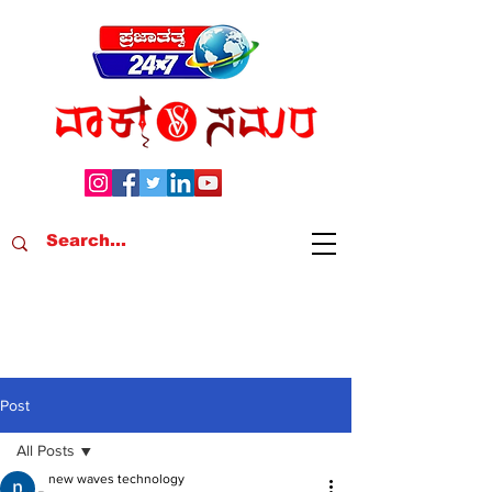
Post
All Posts
new waves technology