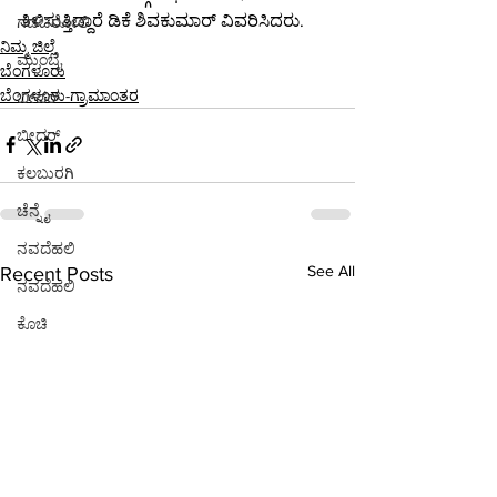
ತಿಳಿಸುತ್ತಿದ್ದಾರೆ ಡಿಕೆ ಶಿವಕುಮಾರ್ ವಿವರಿಸಿದರು.
ಗಡಚಿರೋಲಿ
ನಿಮ್ಮ ಜಿಲ್ಲೆ
ಮುಂಬೈ
ಬೆಂಗಳೂರು
ಬೆಂಗಳೂರು-ಗ್ರಾಮಾಂತರ
ಬೀದರ್
ಬೀದರ್
ಕಲಬುರಗಿ
ಚೆನ್ನೈ
ನವದೆಹಲಿ
See All
Recent Posts
ನವದೆಹಲಿ
ಕೊಚ್ಚಿ
ನವದೆಹಲಿ
ನವದೆಹಲಿ
ಭಾರತ
ಪುಣೆ