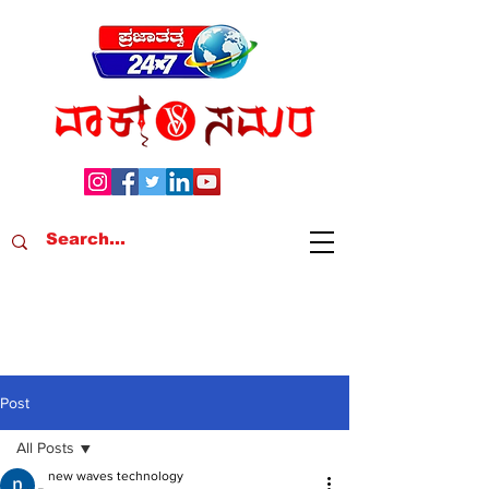
Post
All Posts
new waves technology