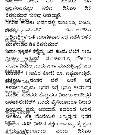
ಕಾವೇರಿ ನೀರಿನ ದರ ಏರಿಕೆಯ ಬಗ್ಗೆ 
ಜಲಸಂಪನ್ಮೂಲ ಸಚಿವ, ಡಿಸಿಎಂ ಡಿಕೆ 
ಟೆನಿಸ್
ಶಿವಕುಮಾರ್ ಸುಳಿವು ನೀಡಿದ್ದಾರೆ.
ಇತರ-ಕ್ರೀಡೆಗಳು
ನಗರದ ಕಾವೇರಿ ಭವನದಲ್ಲಿ ಬಿಬಿಎಂಪಿ, ಬಿಡಿಎ, 
ಬಿಡಬ್ಲ್ಯೂಎಸ್ಎಸ್‌ಬಿ, ಬಿಎಂಆರ್‌ಡಿಎ 
ವಾಣಿಜ್ಯ
ಅಧಿಕಾರಿಗಳ ಜತೆ ಮಂಗಳವಾರ ಸಭೆ ನಡೆಸಿ ಬಳಿಕ 
ವಾಣಿಜ್ಯ-ಸುದ್ದಿ
ಮಾತನಾಡಿದ ಡಿಕೆ ಶಿವಕುಮಾರ್
ಬಂಡವಾಳ-ಮಾರುಕಟ್ಟೆ
ಏನೂ ಇಲ್ಲದೇ ಇನ್ನೆಷ್ಟು ದಿನ ಕಡಿಮೆ ಬೆಲೆಗೆ ನೀರು 
ನೀಡಲು ಆಗುತ್ತದೆ. ಮಂಡಳಿಯಲ್ಲಿ ನೌಕರರು 
ಹಣಕಾಸು-ಸಾಕ್ಷರತೆ
ಸಂಬಳ ನೀಡಿಲ್ಲ ಎಂದು ಜಗಳ ಮಾಡುತ್ತಿದ್ದಾರೆ' ಜಲ 
ತಂತ್ರಜ್ಞಾನ
ಮಂಡಳಿಗೆ 1 ಸಾವಿರ ಕೋಟಿ ರೂ. ನಷ್ಟವಾಗುತ್ತಿದೆ. 
ಚರ್ಚೆಯ ನಂತರ ಬೆಲೆ ಏರಿಕೆ ಬಗ್ಗೆ 
ತಂತ್ರಜ್ಞಾನ-ಸುದ್ದಿ
ತಿಳಿಸಲಾಗುವುದು. ಇದರ ಬಗ್ಗೆ ಇನ್ನೂ ತೀರ್ಮಾನ 
ತಂತ್ರಜ್ಞಾನ-ಟಿಪ್ಸ್
ಮಾಡಿಲ್ಲ. ಬಡವರು ಹೆಚ್ಚು ಹಣ ನೀಡಲು ಆಗದಿದ್ದರೆ 
ಒಂದು ಲೀಟರ್‌ಗೆ ಒಂದು ಪೈಸೆಯಾದರೂ ನೀಡಲಿ 
ಸಾಮಾಜಿಕ ಮಾಧ್ಯಮ
ಎಂಬುದು ನಮ್ಮ ಅಭಿಲಾಷೆ. ಇದರಿಂದ ನೀರಿನ 
ಗ್ಯಾಜೆಟ್-ವಿಮರ್ಶೆ
ಬಳಕೆಯ ಲೆಕ್ಕ ದೊರೆಯಲಿ ಎನ್ನುವುದು ಇದರ 
ವಿಜ್ಞಾನ
ಉದ್ದೇಶ ವರದಿ ನೀಡಿದ ತಕ್ಷಣ ಅನುಷ್ಠಾನಕ್ಕೆ ಕ್ರಮ 
ತೆಗೆದುಕೊಳ್ಳಲಾಗುವುದು ಎಂದು ಡಿಸಿಎಂ 
ಸಮಗ್ರ-ಮಾಹಿತಿ