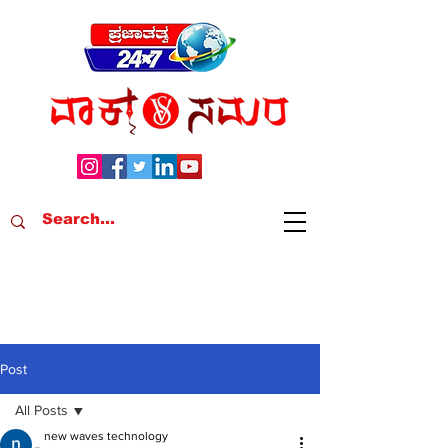
Post
All Posts
new waves technology