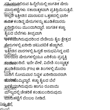
ಸಹಿಯಾಗಲಿರುವ ಹಿನ್ನೆಲೆಯಲ್ಲಿ ಜಾಗತಿಕ ಷೇರು 
ಗಡಚಿರೋಲಿ
ಮಾರುಕಟ್ಟೆಗಳು ಸಕಾರಾತ್ಮಕವಾಗಿ ಪ್ರತಿಕ್ರಿಯಿಸುತ್ತಿವೆ.
ಮುಂಬೈ
ಅಲ್ಲದೆ ಇತ್ತೀಚಿನ ಮಾರಾಟದ ಒತ್ತಡದಲ್ಲಿ ಭಾರೀ 
ಕುಸಿತ ಕಂಡಿದ್ದ ಷೇರುಗಳನ್ನು ಹೂಡಿಕೆದಾರರು 
ಬೀದರ್
ಖರೀದಿಸಲು ಮುಂದಾಗಿದ್ದಾರೆ. ಜಾಗತಿಕ ಕಚ್ಚಾ 
ಬೀದರ್
ತೈಲದ ಬೆಲೆಗಳು ತೀವ್ರವಾಗಿ 
ಕಲಬುರಗಿ
ಇಳಿಕೆಯಾಗಿರುವುದರಿಂದ ದೇಶೀಯ ತೈಲ ಕ್ಷೇತ್ರದ 
ಷೇರುಗಳಲ್ಲಿ ಖರೀದಿ ಚಟುವಟಿಕೆ ಹೆಚ್ಚಾಗಿದೆ.
ಚೆನ್ನೈ
ಇತ್ತೀಚಿನ ವಾರಗಳಲ್ಲಿ ಹಿನ್ನಡೆ ಅನುಭವಿಸಿದ್ದ ಐಟಿ 
ನವದೆಹಲಿ
ವಲಯದ ಷೇರುಗಳಲ್ಲಿಯೂ ಏರಿಕೆಯ ಪ್ರವೃತ್ತಿ 
ಕಂಡುಬಂದಿದೆ. ಇದೇ ವೇಳೆ, ವಿದೇಶಿ ಸಂಸ್ಥಾತ್ಮಕ 
ನವದೆಹಲಿ
ಹೂಡಿಕೆದಾರರು (FIIs) ಈ ತಿಂಗಳಲ್ಲಿ ಮೊದಲ 
ಕೊಚ್ಚಿ
ಬಾರಿಗೆ ಸೋಮವಾರ ನಿವ್ವಳ ಖರೀದಿದಾರರಾಗಿ 
ನವದೆಹಲಿ
ಹೊರಹೊಮ್ಮಿದ್ದಾರೆ. ಕಚ್ಚಾ ತೈಲದ ಬೆಲೆ 
ಇಳಿಕೆಯಾಗಿರುವುದು ಹಾಗೂ ರೂಪಾಯಿ 
ನವದೆಹಲಿ
ಮೌಲ್ಯದಲ್ಲಿ ಚೇತರಿಕೆ ಕಂಡುಬಂದಿರುವುದು 
ಭಾರತ
ಮಾರುಕಟ್ಟೆಗೆ ಬೆಂಬಲ ನೀಡಿದೆ.
ನಿಮ್ಮ ಜಿಲ್ಲೆ
ಪುಣೆ
ಮುಂಬೈ