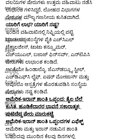
ವಲಯಗಳ ಷೇರುಗಳು ಉತ್ತಮ ವಹಿವಾಟು ನಡೆಸಿ 
ಆಳ-ಅಗಲ
ಲಾಭಾಂಶ ಗಳಿಸಿದ್ದರೆ, ಲೋಹದ ವಿಭಾಗಗಳ 
ಷೇರುಗಳ ಮೌಲ್ಯ ಗಣನೀಯ ಕುಸಿತವಾಗಿದೆ.
ಒಳನೋಟ
ಯಾರಿಗೆ ಲಾಭ? ಯಾರಿಗೆ ನಷ್ಟ?
ಸಂಕಲನ
ಇಂದಿನ ವಹಿವಾಟಿನಲ್ಲಿ ನಿಫ್ಟಿಯಲ್ಲಿ ಪಟ್ಟಿ 
ಮಾಡಲಾದ ಸಂಸ್ಥೆಗಳ ಪೈಕಿ ಎಚ್‌ಸಿಎಲ್ 
ಶಿಕ್ಷಣ-ಉದ್ಯೋಗ
ಟೆಕ್ನಾಲಜೀಸ್, ಟಾಟಾ ಕನ್ಸ್ಯೂಮರ್, 
ಶಿಕ್ಷಣ
ಎಚ್‌ಯುಎಲ್, ಬಜಾಜ್ ಫಿನ್‌ಸರ್ವ್, ಎನ್‌ಟಿಪಿಸಿ 
ಮಾರ್ಗದರ್ಶಿ
ಷೇರುಗಳು ಲಾಭಾಂಶ ಕಂಡಿದೆ.
ಅಂತೆಯೇ ಹಿಂಡಾಲ್ಕೊ, ಜೆಎಸ್‌ಡಬ್ಲ್ಯೂ ಸ್ಟೀಲ್, 
ಎಸ್ಸೆಸ್ಸೆಲ್ಸಿ
ಎಚ್‌ಡಿಎಫ್‌ಸಿ ಲೈಫ್, ಐಷರ್ ಮೋಟಾರ್ಸ್ ಮತ್ತು 
ಪಿಯುಸಿ
ಅಪೊಲೊ ಆಸ್ಪತ್ರೆಗಳ ಹೊರತುಪಡಿಸಿ ಸಂಸ್ಥೆಯ 
ಷೇರುಗಳು ನಷ್ಟ ಕಂಡಿವೆ.
ಉದ್ಯೋಗ
ಅಮೆರಿಕ-ಇರಾನ್ ಶಾಂತಿ ಒಪ್ಪಂದ: ತೈಲ ಬೆಲೆ 
ಹಾಸನ
ಕುಸಿತ, ಹೂಡಿಕೆದಾರರ ಭಾವನೆ ಸಕಾರಾತ್ಮಕ; 
ರಾಜಕೀಯ
ಪುಟಿದೆದ್ದ ಷೇರು ಮಾರುಕಟ್ಟೆ
ಅಮೆರಿಕ-ಇರಾನ್ ಶಾಂತಿ ಒಪ್ಪಂದಗಳ ಎಫೆಕ್ಟ್
ದೇಶ
ಅಮೆರಿಕಾ ಮತ್ತು ಇರಾನ್ ನಡುವಿನ ಶಾಂತಿ 
ಬಳ್ಳಾರಿ
ಒಪ್ಪಂದವು ಮುಂದಿನ ಕೆಲವು ದಿನಗಳಲ್ಲಿ 