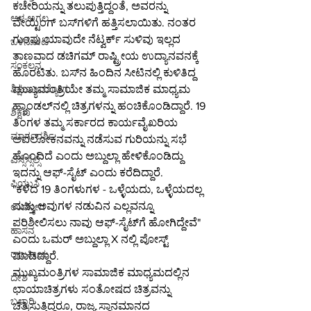
ಕಚೇರಿಯನ್ನು ತಲುಪುತ್ತಿದ್ದಂತೆ, ಅವರನ್ನು 
ಆಳ-ಅಗಲ
ವೇಯ್ಟಿಂಗ್ ಬಸ್‌ಗಳಿಗೆ ಹತ್ತಿಸಲಾಯಿತು. ನಂತರ 
ಗುಂಪು ಯಾವುದೇ ನೆಟ್ವರ್ಕ್ ಸುಳಿವು ಇಲ್ಲದ 
ಒಳನೋಟ
ತಾಣವಾದ ಡಚಿಗಮ್ ರಾಷ್ಟ್ರೀಯ ಉದ್ಯಾನವನಕ್ಕೆ 
ಸಂಕಲನ
ಹೊರಟಿತು. ಬಸ್‌ನ ಹಿಂದಿನ ಸೀಟಿನಲ್ಲಿ ಕುಳಿತಿದ್ದ 
ಮುಖ್ಯಮಂತ್ರಿಯೇ ತಮ್ಮ ಸಾಮಾಜಿಕ ಮಾಧ್ಯಮ 
ಶಿಕ್ಷಣ-ಉದ್ಯೋಗ
ಹ್ಯಾಂಡಲ್‌ನಲ್ಲಿ ಚಿತ್ರಗಳನ್ನು ಹಂಚಿಕೊಂಡಿದ್ದಾರೆ. 19 
ಶಿಕ್ಷಣ
ತಿಂಗಳ ತಮ್ಮ ಸರ್ಕಾರದ ಕಾರ್ಯವೈಖರಿಯ 
ಮಾರ್ಗದರ್ಶಿ
ಅವಲೋಕನವನ್ನು ನಡೆಸುವ ಗುರಿಯನ್ನು ಸಭೆ 
ಹೊಂದಿದೆ ಎಂದು ಅಬ್ದುಲ್ಲಾ ಹೇಳಿಕೊಂಡಿದ್ದು 
ಎಸ್ಸೆಸ್ಸೆಲ್ಸಿ
ಇದನ್ನು ಆಫ್-ಸೈಟ್ ಎಂದು ಕರೆದಿದ್ದಾರೆ.
ಪಿಯುಸಿ
"ಕಳೆದ 19 ತಿಂಗಳುಗಳ - ಒಳ್ಳೆಯದು, ಒಳ್ಳೆಯದಲ್ಲ 
ಮತ್ತು ಅವುಗಳ ನಡುವಿನ ಎಲ್ಲವನ್ನೂ 
ಉದ್ಯೋಗ
ಪರಿಶೀಲಿಸಲು ನಾವು ಆಫ್-ಸೈಟ್‌ಗೆ ಹೋಗಿದ್ದೇವೆ" 
ಹಾಸನ
ಎಂದು ಒಮರ್ ಅಬ್ದುಲ್ಲಾ X ನಲ್ಲಿ ಪೋಸ್ಟ್ 
ರಾಜಕೀಯ
ಮಾಡಿದ್ದಾರೆ.
ಮುಖ್ಯಮಂತ್ರಿಗಳ ಸಾಮಾಜಿಕ ಮಾಧ್ಯಮದಲ್ಲಿನ 
ದೇಶ
ಛಾಯಾಚಿತ್ರಗಳು ಸಂತೋಷದ ಚಿತ್ರವನ್ನು 
ಬಳ್ಳಾರಿ
ಚಿತ್ರಿಸುತ್ತಿದ್ದರೂ, ರಾಜ್ಯ ಸ್ಥಾನಮಾನದ 