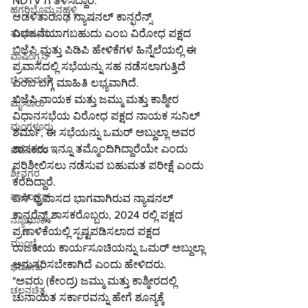
NDTV ಗೆ ತಿಳಿಸಿದ್ದಾರೆ.
ಹಗರಿಬೊಮ್ಮನಹಳ್ಳಿ
ಆಡಳಿತಾರೂಢ ನ್ಯಾಷನಲ್ ಕಾನ್ಫರೆನ್ಸ್ 
ವಿಭಜನೆಯಾಗಬಹುದು ಎಂಬ ವಿರೋಧ ಪಕ್ಷದ 
ತುಮಕೂರು
ಬಿಜೆಪಿ ಮತ್ತು ಪಿಡಿಪಿ ಹೇಳಿಕೆಗಳ ಹಿನ್ನೆಲೆಯಲ್ಲಿ ಈ 
ವಾಷಿಂಗ್ಟನ್
ಪ್ರವಾಸದಲ್ಲಿ ಸಭೆಯನ್ನು ಸಹ ನಡೆಸಲಾಗುತ್ತಿದೆ 
ಚಿಂತಾಮಣಿ
ಎಂಬ ಬಗ್ಗೆ ಮಾಹಿತಿ ಲಭ್ಯವಾಗಿದೆ.
ಬಿಜೆಪಿ ನಾಯಕ ಮತ್ತು ಜಮ್ಮು ಮತ್ತು ಕಾಶ್ಮೀರ 
ಮೈಸೂರು
ವಿಧಾನಸಭೆಯ ವಿರೋಧ ಪಕ್ಷದ ನಾಯಕ ಸುನಿಲ್ 
ಮಂಗಳೂರು
ಶರ್ಮಾ, ಈ ಸಭೆಯನ್ನು ಒಮರ್ ಅಬ್ದುಲ್ಲಾ ಅವರ 
ಶಾಸಕರು ಇನ್ನೂ ತಮ್ಮೊಂದಿಗಿದ್ದಾರೆಯೇ ಎಂದು 
ವಡೋದರ
ಪರಿಶೀಲಿಸಲು ನಡೆಸುವ ಬಹುಮತ ಪರೀಕ್ಷೆ ಎಂದು 
ಶ್ರೀನಗರ
ಕರೆದಿದ್ದಾರೆ.
ವಾಷಿಂಗ್ಟನ್
ಬಸ್ ಪ್ರವಾಸದ ಭಾಗವಾಗಿರುವ ನ್ಯಾಷನಲ್ 
ಕಾನ್ಫರೆನ್ಸ್ ಶಾಸಕರೊಬ್ಬರು, 2024 ರಲ್ಲಿ ಪಕ್ಷದ 
ನ್ಯೂಯಾರ್ಕ್
ಪ್ರಣಾಳಿಕೆಯಲ್ಲಿ ಸ್ಪಷ್ಟಪಡಿಸಲಾದ ಪಕ್ಷದ 
ಮುಂಬೈ
ರಾಜಕೀಯ ಕಾರ್ಯಸೂಚಿಯನ್ನು ಒಮರ್ ಅಬ್ದುಲ್ಲಾ 
ಅನುಸರಿಸಬೇಕಾಗಿದೆ ಎಂದು ಹೇಳಿದರು.
ಭದೋಹಿ
"ಅವರು (ಕೇಂದ್ರ) ಜಮ್ಮು ಮತ್ತು ಕಾಶ್ಮೀರದಲ್ಲಿ 
ಚಲನಚಿತ್ರ
ಚುನಾಯಿತ ಸರ್ಕಾರವನ್ನು ಹೇಗೆ ಶೂನ್ಯಕ್ಕೆ 