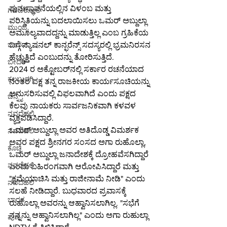
ಪುನಃಸ್ಥಾಪನೆಯಲ್ಲಿನ ವಿಳಂಬ ಮತ್ತು 
ಗಡಚಿರೋಲಿ
ಪರಿಸ್ಥಿತಿಯನ್ನು ಬದಲಾಯಿಸಲು ಒಮರ್ ಅಬ್ದುಲ್ಲಾ 
ಮುಂಬೈ
ಅಮೂಲ್ಯವಾದದ್ದನ್ನು ಮಾಡುತ್ತಿಲ್ಲ ಎಂಬ ಗ್ರಹಿಕೆಯ 
ಬಗ್ಗೆ ನ್ಯಾಷನಲ್ ಕಾನ್ಫರೆನ್ಸ್ ಸದಸ್ಯರಲ್ಲಿ ಭ್ರಮನಿರಸನ 
ಬೀದರ್
ಹೆಚ್ಚುತ್ತಿದೆ ಎಂಬುದನ್ನು ತೋರಿಸುತ್ತಿದೆ.
ಬೀದರ್
2024 ರ ಅಕ್ಟೋಬರ್‌ನಲ್ಲಿ ಸರ್ಕಾರ ರಚನೆಯಾದ 
ಕಲಬುರಗಿ
ನಂತರ ಪಕ್ಷ ತನ್ನ ರಾಜಕೀಯ ಕಾರ್ಯಸೂಚಿಯನ್ನು 
ಅನುಸರಿಸುವಲ್ಲಿ ವಿಫಲವಾಗಿದೆ ಎಂದು ಪಕ್ಷದ 
ಚೆನ್ನೈ
ಕೆಲವು ನಾಯಕರು ಸಾರ್ವಜನಿಕವಾಗಿ ಕಳವಳ 
ನವದೆಹಲಿ
ವ್ಯಕ್ತಪಡಿಸಿದ್ದಾರೆ.
ಒಮರ್ ಅಬ್ದುಲ್ಲಾ ಅವರ ಅತಿದೊಡ್ಡ ವಿಮರ್ಶಕ 
ನವದೆಹಲಿ
ಅವರ ಪಕ್ಷದ ಶ್ರೀನಗರ ಸಂಸದ ಅಗಾ ರುಹೊಲ್ಲಾ, 
ಕೊಚ್ಚಿ
ಒಮರ್ ಅಬ್ದುಲ್ಲಾ ಜನಾದೇಶಕ್ಕೆ ದ್ರೋಹವೆಸಗಿದ್ದಾರೆ 
ನವದೆಹಲಿ
ಎಂದು ಬಹಿರಂಗವಾಗಿ ಆರೋಪಿಸಿದ್ದಾರೆ ಮತ್ತು 
"ಕ್ಷಮೆಯಾಚಿಸಿ ಮತ್ತು ರಾಜೀನಾಮೆ ನೀಡಿ" ಎಂದು 
ನವದೆಹಲಿ
ಸಲಹೆ ನೀಡಿದ್ದಾರೆ. ಬುಧವಾರದ ಪ್ರವಾಸಕ್ಕೆ 
ಭಾರತ
ರುಹೊಲ್ಲಾ ಅವರನ್ನು ಆಹ್ವಾನಿಸಲಾಗಿಲ್ಲ. "ಸಭೆಗೆ 
ನನ್ನನ್ನು ಆಹ್ವಾನಿಸಲಾಗಿಲ್ಲ" ಎಂದು ಅಗಾ ರುಹುಲ್ಲಾ 
ಪುಣೆ