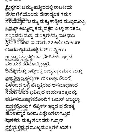
ಶ್ರೀನಗರ: 
ಜಮ್ಮು-ಕಾಶ್ಮೀರದಲ್ಲಿ ರಾಜಕೀಯ 
ಟೆನಿಸ್
ಬೆಳವಣಿಗೆಯೊಂದು ದೇಶಾದ್ಯಂತ ಗಮನ 
ಇತರ-ಕ್ರೀಡೆಗಳು
ಸೆಳೆಯುತ್ತಿದೆ. ಜಮ್ಮು ಮತ್ತು ಕಾಶ್ಮೀರ ಮುಖ್ಯಮಂತ್ರಿ 
ಒಮರ್ ಅಬ್ದುಲ್ಲಾ ತಮ್ಮ ಪಕ್ಷದ ಎಲ್ಲಾ ಶಾಸಕರು, 
ವಾಣಿಜ್ಯ
ಸಂಸದರು ಮತ್ತು ಮಂತ್ರಿಗಳನ್ನು ರಾಜಧಾನಿ 
ವಾಣಿಜ್ಯ-ಸುದ್ದಿ
ಶ್ರೀನಗರದಿಂದ ಸುಮಾರು 22 ಕಿಲೋಮೀಟರ್ 
ದೂರದಲ್ಲಿರುವ ಡಚಿಗಮ್ ರಾಷ್ಟ್ರೀಯ 
ಬಂಡವಾಳ-ಮಾರುಕಟ್ಟೆ
ಉದ್ಯಾನವನದಲ್ಲಿರುವ ನೆಟ್‌ವರ್ಕ್ ಇಲ್ಲದ 
ಹಣಕಾಸು-ಸಾಕ್ಷರತೆ
ವಲಯಕ್ಕೆ ಕರೆದೊಯ್ದಿದ್ದಾರೆ.
ತಂತ್ರಜ್ಞಾನ
ಜಮ್ಮು ಮತ್ತು ಕಾಶ್ಮೀರಕ್ಕೆ ರಾಜ್ಯ ಸ್ಥಾನಮಾನ ಮತ್ತು 
ರಾಜಕೀಯ ಹಕ್ಕುಗಳ ಪುನಃಸ್ಥಾಪನೆಯಲ್ಲಿ 
ತಂತ್ರಜ್ಞಾನ-ಸುದ್ದಿ
ವಿಳಂಬದ ಬಗ್ಗೆ ಹೆಚ್ಚುತ್ತಿರುವ ಅಸಮಾಧಾನದ 
ತಂತ್ರಜ್ಞಾನ-ಟಿಪ್ಸ್
ನಡುವೆ ಅವರ ಭವಿಷ್ಯದ ಕಾರ್ಯತಂತ್ರವನ್ನು 
ಚರ್ಚಿಸಲು ಶಾಸಕರೊಂದಿಗೆ ಒಮರ್ ಅಬ್ದುಲ್ಲಾ 
ಸಾಮಾಜಿಕ ಮಾಧ್ಯಮ
ಶಾಸಕರೊಂದಿಗೆ ನೆಟ್ವರ್ಕ್ ಇಲ್ಲದ ಪ್ರದೇಶಕ್ಕೆ 
ಗ್ಯಾಜೆಟ್-ವಿಮರ್ಶೆ
ಹೋಗಿದ್ದಾರೆ ಎಂದು ವಿಶ್ಲೇಷಿಸಲಾಗುತ್ತಿದೆ.
ವಿಜ್ಞಾನ
ಶಾಸಕರು ಮತ್ತು ಸಂಸದರು ಗುಪ್ಕರ್ 
ರಸ್ತೆಯಲ್ಲಿರುವ ಮುಖ್ಯಮಂತ್ರಿಗಳ ಖಾಸಗಿ 
ಸಮಗ್ರ-ಮಾಹಿತಿ