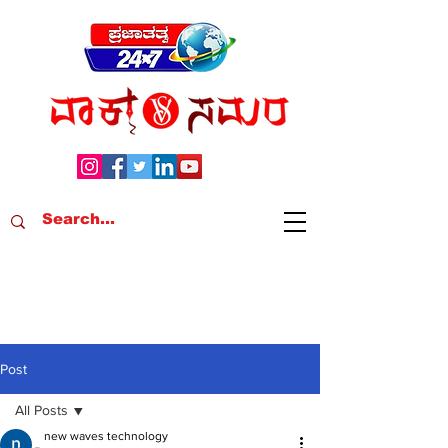
Post
All Posts
new waves technology