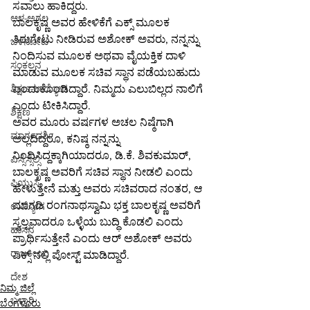
ಸವಾಲು ಹಾಕಿದ್ದರು.
ಆಳ-ಅಗಲ
ಬಾಲಕೃಷ್ಣ ಅವರ ಹೇಳಿಕೆಗೆ ಎಕ್ಸ್ ಮೂಲಕ 
ತಿರುಗೇಟು ನೀಡಿರುವ ಅಶೋಕ್ ಅವರು, ನನ್ನನ್ನು 
ಒಳನೋಟ
ನಿಂದಿಸುವ ಮೂಲಕ ಅಥವಾ ವೈಯಕ್ತಿಕ ದಾಳಿ 
ಸಂಕಲನ
ಮಾಡುವ ಮೂಲಕ ಸಚಿವ ಸ್ಥಾನ ಪಡೆಯಬಹುದು 
ಎಂದುಕೊಂಡಿದ್ದಾರೆ. ನಿಮ್ಮದು ಎಲುಬಿಲ್ಲದ ನಾಲಿಗೆ 
ಶಿಕ್ಷಣ-ಉದ್ಯೋಗ
ಎಂದು ಟೀಕಿಸಿದ್ದಾರೆ.
ಶಿಕ್ಷಣ
ಅವರ ಮೂರು ವರ್ಷಗಳ ಅಚಲ ನಿಷ್ಠೆಗಾಗಿ 
ಮಾರ್ಗದರ್ಶಿ
ಅಲ್ಲದಿದ್ದರೂ, ಕನಿಷ್ಠ ನನ್ನನ್ನು 
ನಿಂದಿಸಿದ್ದಕ್ಕಾಗಿಯಾದರೂ, ಡಿ.ಕೆ. ಶಿವಕುಮಾರ್, 
ಎಸ್ಸೆಸ್ಸೆಲ್ಸಿ
ಬಾಲಕೃಷ್ಣ ಅವರಿಗೆ ಸಚಿವ ಸ್ಥಾನ ನೀಡಲಿ ಎಂದು 
ಪಿಯುಸಿ
ಹೇಳುತ್ತೇನೆ ಮತ್ತು ಅವರು ಸಚಿವರಾದ ನಂತರ, ಆ 
ಮಾಗಡಿ ರಂಗನಾಥಸ್ವಾಮಿ ಭಕ್ತ ಬಾಲಕೃಷ್ಣ ಅವರಿಗೆ 
ಉದ್ಯೋಗ
ಸ್ವಲ್ಪವಾದರೂ ಒಳ್ಳೆಯ ಬುದ್ಧಿ ಕೊಡಲಿ ಎಂದು 
ಹಾಸನ
ಪ್ರಾರ್ಥಿಸುತ್ತೇನೆ ಎಂದು ಆರ್ ಅಶೋಕ್ ಅವರು 
ರಾಜಕೀಯ
ಎಕ್ಸ್ ನಲ್ಲಿ ಪೋಸ್ಟ್ ಮಾಡಿದ್ದಾರೆ.
ದೇಶ
ನಿಮ್ಮ ಜಿಲ್ಲೆ
ಬಳ್ಳಾರಿ
ಬೆಂಗಳೂರು