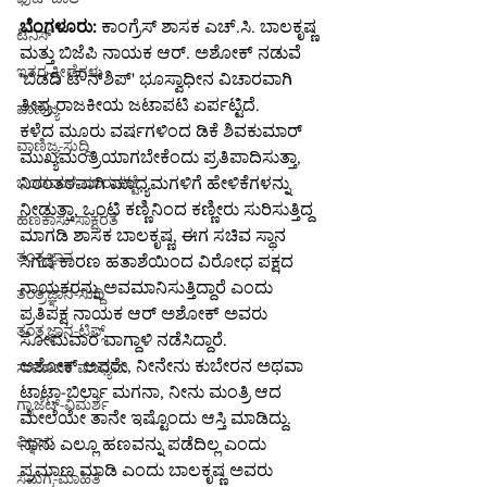
ಬೆಂಗಳೂರು:
 ಕಾಂಗ್ರೆಸ್ ಶಾಸಕ ಎಚ್.ಸಿ. ಬಾಲಕೃಷ್ಣ 
ಟೆನಿಸ್
ಮತ್ತು ಬಿಜೆಪಿ ನಾಯಕ ಆರ್. ಅಶೋಕ್ ನಡುವೆ 
ಇತರ-ಕ್ರೀಡೆಗಳು
'ಬಿಡದಿ ಟೌನ್‌ಶಿಪ್' ಭೂಸ್ವಾಧೀನ ವಿಚಾರವಾಗಿ 
ತೀವ್ರ ರಾಜಕೀಯ ಜಟಾಪಟಿ ಏರ್ಪಟ್ಟಿದೆ.
ವಾಣಿಜ್ಯ
ಕಳೆದ ಮೂರು ವರ್ಷಗಳಿಂದ ಡಿಕೆ ಶಿವಕುಮಾರ್ 
ವಾಣಿಜ್ಯ-ಸುದ್ದಿ
ಮುಖ್ಯಮಂತ್ರಿಯಾಗಬೇಕೆಂದು ಪ್ರತಿಪಾದಿಸುತ್ತಾ, 
ನಿರಂತರವಾಗಿ ಮಾಧ್ಯಮಗಳಿಗೆ ಹೇಳಿಕೆಗಳನ್ನು 
ಬಂಡವಾಳ-ಮಾರುಕಟ್ಟೆ
ನೀಡುತ್ತಾ, ಒಂಟಿ ಕಣ್ಣಿನಿಂದ ಕಣ್ಣೀರು ಸುರಿಸುತ್ತಿದ್ದ 
ಹಣಕಾಸು-ಸಾಕ್ಷರತೆ
ಮಾಗಡಿ ಶಾಸಕ ಬಾಲಕೃಷ್ಣ, ಈಗ ಸಚಿವ ಸ್ಥಾನ 
ತಂತ್ರಜ್ಞಾನ
ಸಿಗದ ಕಾರಣ ಹತಾಶೆಯಿಂದ ವಿರೋಧ ಪಕ್ಷದ 
ನಾಯಕರನ್ನು ಅವಮಾನಿಸುತ್ತಿದ್ದಾರೆ ಎಂದು 
ತಂತ್ರಜ್ಞಾನ-ಸುದ್ದಿ
ಪ್ರತಿಪಕ್ಷ ನಾಯಕ ಆರ್ ಅಶೋಕ್ ಅವರು 
ತಂತ್ರಜ್ಞಾನ-ಟಿಪ್ಸ್
ಸೋಮವಾರ ವಾಗ್ದಾಳಿ ನಡೆಸಿದ್ದಾರೆ.
ಅಶೋಕ್ ಅವರೇ, ನೀನೇನು ಕುಬೇರನ ಅಥವಾ 
ಸಾಮಾಜಿಕ ಮಾಧ್ಯಮ
ಟಾಟಾ-ಬಿರ್ಲಾ ಮಗನಾ, ನೀನು ಮಂತ್ರಿ ಆದ 
ಗ್ಯಾಜೆಟ್-ವಿಮರ್ಶೆ
ಮೇಲೆಯೇ ತಾನೇ ಇಷ್ಟೊಂದು ಆಸ್ತಿ ಮಾಡಿದ್ದು. 
ವಿಜ್ಞಾನ
ನಾನು ಎಲ್ಲೂ ಹಣವನ್ನು ಪಡೆದಿಲ್ಲ ಎಂದು 
ಪ್ರಮಾಣ ಮಾಡಿ ಎಂದು ಬಾಲಕೃಷ್ಣ ಅವರು 
ಸಮಗ್ರ-ಮಾಹಿತಿ