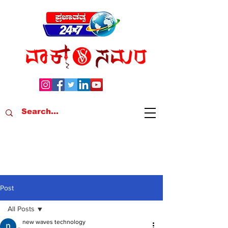
Post
All Posts
new waves technology