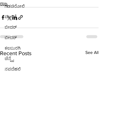
ರಾಜ್ಯ
ಗಡಚಿರೋಲಿ
ಮುಂಬೈ
ಬೀದರ್
ಬೀದರ್
ಕಲಬುರಗಿ
See All
Recent Posts
ಚೆನ್ನೈ
ನವದೆಹಲಿ
ನವದೆಹಲಿ
ಕೊಚ್ಚಿ
ನವದೆಹಲಿ
ನವದೆಹಲಿ
ಭಾರತ
ಪುಣೆ