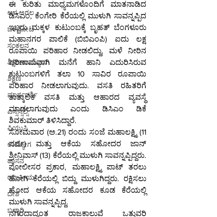
ಈ ಕುರಿತು ಮಾಧ್ಯಮಗಳೊಂದಿಗೆ ಮಾತನಾಡಿದ 
ಆಳ-ಅಗಲ
ಡಿಸಿಎಂ, ಕೆಂಗೇರಿ ಕೆರೆಯಲ್ಲಿ ಮುಳುಗಿ ಸಾವನ್ನಪ್ಪಿದ 
ಇಬ್ಬರು ಮಕ್ಕಳ ಕುಟುಂಬಕ್ಕೆ ಬೃಹತ್ ಬೆಂಗಳೂರು 
ಒಳನೋಟ
ಮಹಾನಗರ ಪಾಲಿಕೆ (ಬಿಬಿಎಂಪಿ) ಐದು ಲಕ್ಷ 
ಸಂಕಲನ
ರೂಪಾಯಿ ಪರಿಹಾರ ನೀಡಲಿದ್ದು, ಮಳೆ ನೀರಿನ 
ಶಿಕ್ಷಣ-ಉದ್ಯೋಗ
ಪರಿಣಾಮವಾಗಿ ಮನೆಗೆ ಹಾನಿ ಎದುರಿಸಿರುವ 
ಕುಟುಂಬಗಳಿಗೆ ತಲಾ 10 ಸಾವಿರ ರೂಪಾಯಿ 
ಶಿಕ್ಷಣ
ಪರಿಹಾರ ನೀಡಲಾಗುವುದು. ವಸತಿ ರಹಿತರಿಗೆ 
ಮಾರ್ಗದರ್ಶಿ
ತಾತ್ಕಾಲಿಕ ವಸತಿ ಮತ್ತು ಆಹಾರದ ವ್ಯವಸ್ಥೆ 
ಮಾಡಲಾಗುವುದು ಎಂದು ಡಿಸಿಎಂ ಡಿಕೆ 
ಎಸ್ಸೆಸ್ಸೆಲ್ಸಿ
ಶಿವಕುಮಾರ್ ತಿಳಿಸಿದ್ದಾರೆ.
ಪಿಯುಸಿ
ಸೋಮವಾರ (ಅ.21) ರಂದು ಸಂಜೆ ಮಹಾಲಕ್ಷ್ಮಿ (11 
ವರ್ಷ) ಮತ್ತು ಆಕೆಯ ಸಹೋದರ ಜಾನ್ 
ಉದ್ಯೋಗ
ಶ್ರೀನಿವಾಸ್ (13) ಕೆರೆಯಲ್ಲಿ ಮುಳುಗಿ ಸಾವನ್ನಪ್ಪಿದ್ದರು. 
ಹಾಸನ
ಪೋಲೀಸರ ಪ್ರಕಾರ, ಮಹಾಲಕ್ಷ್ಮಿ ಪಾಟ್ ತರಲು 
ರಾಜಕೀಯ
ಹೋಗಿ ಕೆರೆಯಲ್ಲಿ ಬಿದ್ದು ಮುಳುಗಿದ್ದರು. ರಕ್ಷಿಸಲು 
ಹೋದ ಆಕೆಯ ಸಹೋದರ ಕೂಡ ಕೆರೆಯಲ್ಲಿ 
ದೇಶ
ಮುಳುಗಿ ಸಾವನ್ನಪ್ಪಿದ್ದ.
ಬಳ್ಳಾರಿ
ನಗರದಾದ್ಯಂತ ರಾಜಕಾಲುವೆ ಒತ್ತುವರಿ 