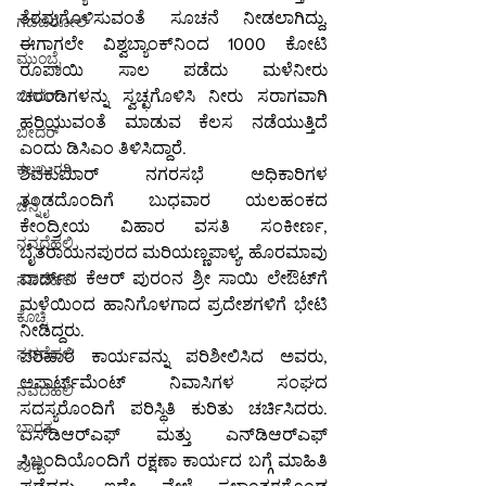
ತೆರವುಗೊಳಿಸುವಂತೆ ಸೂಚನೆ ನೀಡಲಾಗಿದ್ದು, 
ಗಡಚಿರೋಲಿ
ಈಗಾಗಲೇ ವಿಶ್ವಬ್ಯಾಂಕ್‌ನಿಂದ 1000 ಕೋಟಿ 
ಮುಂಬೈ
ರೂಪಾಯಿ ಸಾಲ ಪಡೆದು ಮಳೆನೀರು 
ಬೀದರ್
ಚರಂಡಿಗಳನ್ನು ಸ್ವಚ್ಛಗೊಳಿಸಿ ನೀರು ಸರಾಗವಾಗಿ 
ಹರಿಯುವಂತೆ ಮಾಡುವ ಕೆಲಸ ನಡೆಯುತ್ತಿದೆ 
ಬೀದರ್
ಎಂದು ಡಿಸಿಎಂ ತಿಳಿಸಿದ್ದಾರೆ.
ಕಲಬುರಗಿ
ಶಿವಕುಮಾರ್ ನಗರಸಭೆ ಅಧಿಕಾರಿಗಳ 
ತಂಡದೊಂದಿಗೆ ಬುಧವಾರ ಯಲಹಂಕದ 
ಚೆನ್ನೈ
ಕೇಂದ್ರೀಯ ವಿಹಾರ ವಸತಿ ಸಂಕೀರ್ಣ, 
ನವದೆಹಲಿ
ಬೈತರಾಯನಪುರದ ಮರಿಯಣ್ಣಪಾಳ್ಯ, ಹೊರಮಾವು 
ವಾರ್ಡ್‌ನ ಕೆಆರ್ ಪುರಂನ ಶ್ರೀ ಸಾಯಿ ಲೇಔಟ್‌ಗೆ 
ನವದೆಹಲಿ
ಮಳೆಯಿಂದ ಹಾನಿಗೊಳಗಾದ ಪ್ರದೇಶಗಳಿಗೆ ಭೇಟಿ 
ಕೊಚ್ಚಿ
ನೀಡಿದ್ದರು.
ನವದೆಹಲಿ
ಪರಿಹಾರ ಕಾರ್ಯವನ್ನು ಪರಿಶೀಲಿಸಿದ ಅವರು, 
ಅಪಾರ್ಟ್‌ಮೆಂಟ್ ನಿವಾಸಿಗಳ ಸಂಘದ 
ನವದೆಹಲಿ
ಸದಸ್ಯರೊಂದಿಗೆ ಪರಿಸ್ಥಿತಿ ಕುರಿತು ಚರ್ಚಿಸಿದರು. 
ಭಾರತ
ಎಸ್‌ಡಿಆರ್‌ಎಫ್ ಮತ್ತು ಎನ್‌ಡಿಆರ್‌ಎಫ್ 
ಸಿಬ್ಬಂದಿಯೊಂದಿಗೆ ರಕ್ಷಣಾ ಕಾರ್ಯದ ಬಗ್ಗೆ ಮಾಹಿತಿ 
ಪುಣೆ