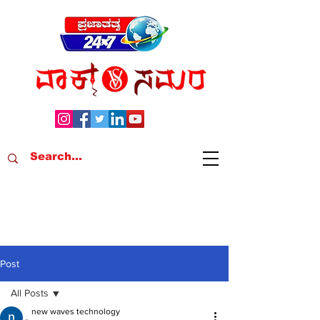
Post
All Posts
new waves technology