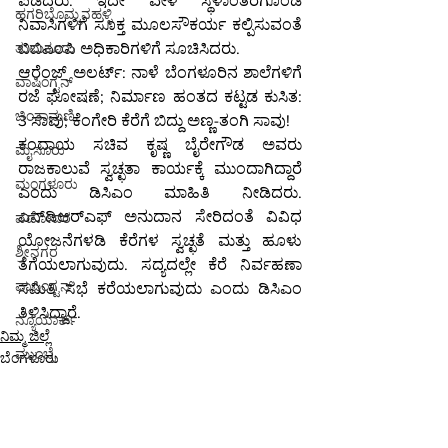
ಪಡೆದರು. ಇದೇ ವೇಳೆ ಸ್ಥಳಾಂತರಗೊಂಡ 
ಹಗರಿಬೊಮ್ಮನಹಳ್ಳಿ
ನಿವಾಸಿಗಳಿಗೆ ಸೂಕ್ತ ಮೂಲಸೌಕರ್ಯ ಕಲ್ಪಿಸುವಂತೆ 
ತುಮಕೂರು
ಬಿಬಿಎಂಪಿ ಅಧಿಕಾರಿಗಳಿಗೆ ಸೂಚಿಸಿದರು.
ಆರೆಂಜ್ ಅಲರ್ಟ್: ನಾಳೆ ಬೆಂಗಳೂರಿನ ಶಾಲೆಗಳಿಗೆ 
ವಾಷಿಂಗ್ಟನ್
ರಜೆ ಘೋಷಣೆ; ನಿರ್ಮಾಣ ಹಂತದ ಕಟ್ಟಡ ಕುಸಿತ: 
ಚಿಂತಾಮಣಿ
3 ಸಾವು; ಕೆಂಗೇರಿ ಕೆರೆಗೆ ಬಿದ್ದು ಅಣ್ಣ-ತಂಗಿ ಸಾವು!
ಕಂದಾಯ ಸಚಿವ ಕೃಷ್ಣ ಬೈರೇಗೌಡ ಅವರು 
ಮೈಸೂರು
ರಾಜಕಾಲುವೆ ಸ್ವಚ್ಛತಾ ಕಾರ್ಯಕ್ಕೆ ಮುಂದಾಗಿದ್ದಾರೆ 
ಮಂಗಳೂರು
ಎಂದು ಡಿಸಿಎಂ ಮಾಹಿತಿ ನೀಡಿದರು. 
ಎನ್‌ಡಿಆರ್‌ಎಫ್ ಅನುದಾನ ಸೇರಿದಂತೆ ವಿವಿಧ 
ವಡೋದರ
ಯೋಜನೆಗಳಡಿ ಕೆರೆಗಳ ಸ್ವಚ್ಛತೆ ಮತ್ತು ಹೂಳು 
ಶ್ರೀನಗರ
ತೆಗೆಯಲಾಗುವುದು. ಸದ್ಯದಲ್ಲೇ ಕೆರೆ ನಿರ್ವಹಣಾ 
ವಾಷಿಂಗ್ಟನ್
ಸಮಿತಿ ಸಭೆ ಕರೆಯಲಾಗುವುದು ಎಂದು ಡಿಸಿಎಂ 
ತಿಳಿಸಿದ್ದಾರೆ.
ನ್ಯೂಯಾರ್ಕ್
ನಿಮ್ಮ ಜಿಲ್ಲೆ
ಮುಂಬೈ
ಬೆಂಗಳೂರು
ಭದೋಹಿ
ಚಲನಚಿತ್ರ