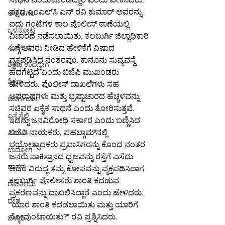
ಪಕ್ಷದ ಎಂಎಲ್‌ಸಿ ಎನ್ ರವಿ ಕುಮಾರ್ ಅವರನ್ನು 
ಆಳ-ಅಗಲ
ಐದು ಗಂಟೆಗಳ ಕಾಲ ಪೊಲೀಸ್ ಠಾಣೆಯಲ್ಲಿ 
ಒಳನೋಟ
ವಿಚಾರಣೆ ನಡೆಸಲಾಯಿತು, ಕಲಬುರ್ಗಿ ಜಿಲ್ಲಾಧಿಕಾರಿ 
ಸಂಕಲನ
ಬಗ್ಗೆ ಅವರು ನೀಡಿದ ಹೇಳಿಕೆಗೆ ವಿಷಾದ 
ವ್ಯಕ್ತಪಡಿಸಿದ ನಂತರವೂ. ಕಾನೂನು ಸುವ್ಯವಸ್ಥೆ 
ಶಿಕ್ಷಣ-ಉದ್ಯೋಗ
ಹದಗೆಟ್ಟಿದೆ ಎಂದು ಬಿಜೆಪಿ ಮುಖಂಡರು 
ಶಿಕ್ಷಣ
ಹೇಳಿದರು. ಪೊಲೀಸ್ ದಾಖಲೆಗಳು ಸಹ 
ಅಪರಾಧಗಳು ಮತ್ತು ಭ್ರಷ್ಟಾಚಾರದ ಹೆಚ್ಚಳವನ್ನು 
ಮಾರ್ಗದರ್ಶಿ
ಸಚಿವರ ಏಕೈಕ ಸಾಧನೆ ಎಂದು ತೋರಿಸುತ್ತವೆ.
ಎಸ್ಸೆಸ್ಸೆಲ್ಸಿ
ಇದನ್ನು ಜನವಿರೋಧಿ ಸರ್ಕಾರ ಎಂದು ಬಣ್ಣಿಸಿದ 
ಬಿಜೆಪಿ ನಾಯಕರು, ಪಹಲ್ಗಾಮ್‌ನಲ್ಲಿ 
ಪಿಯುಸಿ
ಭಯೋತ್ಪಾದಕರು ಪ್ರವಾಸಿಗರನ್ನು ಕೊಂದ ನಂತರ 
ಉದ್ಯೋಗ
ಜನರು ಪಾಕಿಸ್ತಾನದ ಧ್ವಜವನ್ನು ರಸ್ತೆಗೆ ಎಸೆದು 
ಹಾಸನ
ಅದರ ವಿರುದ್ಧ ತಮ್ಮ ಕೋಪವನ್ನು ವ್ಯಕ್ತಪಡಿಸಿದಾಗ 
ಕಲಬುರ್ಗಿ ಪೊಲೀಸರು ಶಾಂತಿ ಕದಡುವ 
ರಾಜಕೀಯ
ಪ್ರಕರಣವನ್ನು ದಾಖಲಿಸಿದ್ದಾರೆ ಎಂದು ಹೇಳಿದರು. 
ದೇಶ
"ಯಾರ ಶಾಂತಿ ಕದಡಲಾಯಿತು ಮತ್ತು ಯಾರಿಗೆ 
ನೋವುಂಟಾಯಿತು?" ರವಿ ಪ್ರಶ್ನಿಸಿದರು.
ಬಳ್ಳಾರಿ