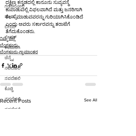
ದಕ್ಷಿಣ ಕನ್ನಡದಲ್ಲಿ ಕಾನೂನು ಸುವ್ಯವಸ್ಥೆ 
ಗಡಚಿರೋಲಿ
ಕಾಪಾಡುವಲ್ಲಿ ವಿಫಲವಾಗಿದೆ ಮತ್ತು ಜನರಿಗಾಗಿ 
ಮುಂಬೈ
ಕೆಲಸ ಮಾಡುವವರನ್ನು ಗುರಿಯಾಗಿಸಿಕೊಂಡಿದೆ 
ಎಂದು ಅವರು ಸರ್ಕಾರವನ್ನು ತರಾಟೆಗೆ 
ಬೀದರ್
ತೆಗೆದುಕೊಂಡರು.
ಬೀದರ್
ನಿಮ್ಮ ಜಿಲ್ಲೆ
ಬೆಂಗಳೂರು
ಕಲಬುರಗಿ
ಬೆಂಗಳೂರು-ಗ್ರಾಮಾಂತರ
ಚೆನ್ನೈ
ನವದೆಹಲಿ
ನವದೆಹಲಿ
ಕೊಚ್ಚಿ
ನವದೆಹಲಿ
See All
Recent Posts
ನವದೆಹಲಿ
ಭಾರತ
ಪುಣೆ