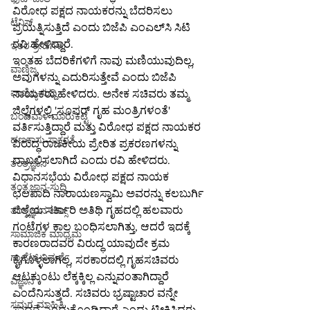
ವಿರೋಧ ಪಕ್ಷದ ನಾಯಕರನ್ನು ಬೆದರಿಸಲು 
ಟೆನಿಸ್
ಪ್ರಯತ್ನಿಸುತ್ತಿದೆ ಎಂದು ಬಿಜೆಪಿ ಎಂಎಲ್‌ಸಿ ಸಿಟಿ 
ರವಿ ಹೇಳಿದ್ದಾರೆ.
ಇತರ-ಕ್ರೀಡೆಗಳು
ಇಂತಹ ಬೆದರಿಕೆಗಳಿಗೆ ನಾವು ಮಣಿಯುವುದಿಲ್ಲ, 
ವಾಣಿಜ್ಯ
ಅವುಗಳನ್ನು ಎದುರಿಸುತ್ತೇವೆ ಎಂದು ಬಿಜೆಪಿ 
ವಾಣಿಜ್ಯ-ಸುದ್ದಿ
ನಾಯಕರು ಹೇಳಿದರು. ಅನೇಕ ಸಚಿವರು ತಮ್ಮ 
ಜಿಲ್ಲೆಗಳಲ್ಲಿ 'ಸೂಪರ್ ಗೃಹ ಮಂತ್ರಿಗಳಂತೆ' 
ಬಂಡವಾಳ-ಮಾರುಕಟ್ಟೆ
ವರ್ತಿಸುತ್ತಿದ್ದಾರೆ ಮತ್ತು ವಿರೋಧ ಪಕ್ಷದ ನಾಯಕರ 
ಹಣಕಾಸು-ಸಾಕ್ಷರತೆ
ವಿರುದ್ಧ ರಾಜಕೀಯ ಪ್ರೇರಿತ ಪ್ರಕರಣಗಳನ್ನು 
ದಾಖಲಿಸಲಾಗಿದೆ ಎಂದು ರವಿ ಹೇಳಿದರು.
ತಂತ್ರಜ್ಞಾನ
ವಿಧಾನಸಭೆಯ ವಿರೋಧ ಪಕ್ಷದ ನಾಯಕ 
ತಂತ್ರಜ್ಞಾನ-ಸುದ್ದಿ
ಛಲವಾದಿ ನಾರಾಯಣಸ್ವಾಮಿ ಅವರನ್ನು ಕಲಬುರ್ಗಿ 
ಜಿಲ್ಲೆಯ ಸರ್ಕಾರಿ ಅತಿಥಿ ಗೃಹದಲ್ಲಿ ಹಲವಾರು 
ತಂತ್ರಜ್ಞಾನ-ಟಿಪ್ಸ್
ಗಂಟೆಗಳ ಕಾಲ ಬಂಧಿಸಲಾಗಿತ್ತು, ಆದರೆ ಇದಕ್ಕೆ 
ಸಾಮಾಜಿಕ ಮಾಧ್ಯಮ
ಕಾರಣರಾದವರ ವಿರುದ್ಧ ಯಾವುದೇ ಕ್ರಮ 
ಗ್ಯಾಜೆಟ್-ವಿಮರ್ಶೆ
ಕೈಗೊಳ್ಳಲಾಗಿಲ್ಲ, ಸರಕಾರದಲ್ಲಿ ಗೃಹಸಚಿವರು 
ಆಟಕ್ಕುಂಟು ಲೆಕ್ಕಕ್ಕಿಲ್ಲ ಎನ್ನುವಂತಾಗಿದ್ದಾರೆ 
ವಿಜ್ಞಾನ
ಎಂದೆನಿಸುತ್ತದೆ. ಸಚಿವರು ಭ್ರಷ್ಟಾಚಾರ ವನ್ನೇ 
ಸಮಗ್ರ-ಮಾಹಿತಿ
ಸಾಧನೆ ಎಂದುಕೊಂಡಿದ್ದಾರೆ ಎಂದು ಟೀಕಿಸಿದರು.