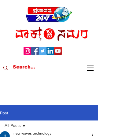
Post
All Posts
new waves technology