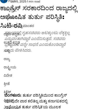
All Posts
Jun 5, 2025
1 min read
ಕಾಂಗ್ರೆಸ್‌ ಸರಕಾರದಿಂದ ರಾಜ್ಯದಲ್ಲಿ
ನಿಮ್ಮ ಜಿಲ್ಲೆ
ಅಘೋಷಿತ ತುರ್ತು ಪರಿಸ್ಥಿತಿ:
ಬೆಂಗಳೂರು
ಸಿ.ಟಿ ರವಿ
ಬೆಂಗಳೂರು-ಗ್ರಾಮಾಂತರ
ಸರ್ಕಾರದಲ್ಲಿ ಗೃಹಸಚಿವರು ಆಟಕ್ಕುಂಟು ಲೆಕ್ಕಕ್ಕಿಲ್ಲ 
ದಕ್ಷಿಣ-ಕನ್ನಡ
ಎನ್ನುವಂತಾಗಿದ್ದಾರೆ ಎಂದೆನಿಸುತ್ತದೆ. ಸಚಿವರು 
ಉತ್ತರ-ಕನ್ನಡ
ಭ್ರಷ್ಟಾಚಾರ ವನ್ನೇ ಸಾಧನೆ ಎಂದುಕೊಂಡಿದ್ದಾರೆ 
ಎಂದು ಟೀಕಿಸಿದರು.
ಸುದ್ದಿ
ರಾಜ್ಯ
ರಾಷ್ಟ್ರೀಯ
ವಿದೇಶ
ಕ್ರೀಡೆ
ಕ್ರಿಕೆಟ್
ಬೆಂಗಳೂರು
: ತುರ್ತು ಪರಿಸ್ಥಿತಿಯಿಂದ ಕಾಂಗ್ರೆಸ್ 
ವಿಶ್ವಕಪ್
ಯಾವುದೇ ಪಾಠ ಕಲಿತಿಲ್ಲ ಮತ್ತು ಕರ್ನಾಟಕದಲ್ಲಿ 
'ಅಘೋಷಿತ ತುರ್ತು ಪರಿಸ್ಥಿತಿ'ಯ ಮೂಲಕ 
ಫುಟ್-ಬಾಲ್