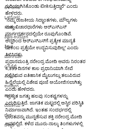
ಗುರಿಯಾಗಿಸಿಕೊಂಡು ಟೀಕಿಸುತ್ತಿದ್ದಾರೆ" ಎಂದು 
ಆಳ-ಅಗಲ
ಹೇಳಿದರು.
ಒಳನೋಟ
"ನಮ್ಮ ರಾಜಕೀಯ ಸಿದ್ಧಾಂತಗಳು, ಮೌಲ್ಯಗಳು 
ಮತ್ತು ವಿಚಾರಧಾರೆಗಳು ಆರ್‌ಎಸ್‌ಎಸ್ 
ಸಂಕಲನ
ಮಾರ್ಗದರ್ಶನದಲ್ಲಿಯೇ ರೂಪುಗೊಂಡಿವೆ. 
ಶಿಕ್ಷಣ-ಉದ್ಯೋಗ
ಆದ್ದರಿಂದ ಆರ್‌ಎಸ್‌ಎಸ್‌ಗೆ ಪ್ರತ್ಯೇಕ ಮಾನ್ಯತೆ 
ಶಿಕ್ಷಣ
ಬೇಕೆಂಬ ಪ್ರಶ್ನೆಯೇ ಉದ್ಭವಿಸುವುದಿಲ್ಲ" ಎಂದು 
ತಿಳಿಸಿದರು.
ಮಾರ್ಗದರ್ಶಿ
ಪ್ರಧಾನಮಂತ್ರಿ ನರೇಂದ್ರ ಮೋದಿ ಅವರು ನಿರಂತರ 
ಎಸ್ಸೆಸ್ಸೆಲ್ಸಿ
4,399 ದಿನಗಳ ಕಾಲ ಪ್ರಧಾನಿಯಾಗಿ ಸೇವೆ 
ಸಲ್ಲಿಸಿರುವ ಐತಿಹಾಸಿಕ ಮೈಲುಗಲ್ಲು ತಲುಪಿರುವ 
ಪಿಯುಸಿ
ಹಿನ್ನೆಲೆಯಲ್ಲಿ ವಿಶೇಷ ಪೂಜೆ ಆಯೋಜಿಸಲಾಗಿತ್ತು 
ಉದ್ಯೋಗ
ಎಂದು ಹೇಳಿದರು.
ಹಾಸನ
"ಪ್ರಸ್ತುತ ಜಗತ್ತು ಹಲವು ಸಂಕಷ್ಟಗಳನ್ನು 
ಎದುರಿಸುತ್ತಿದೆ. ಜಾಗತಿಕ ಮಟ್ಟದಲ್ಲಿ ಅಸ್ಥಿರ ಪರಿಸ್ಥಿತಿ 
ರಾಜಕೀಯ
ನಿರ್ಮಾಣವಾಗಿದೆ. ಇಂತಹ ಸಂದರ್ಭದಲ್ಲಿ 
ದೇಶ
ಭಾರತವನ್ನು ಮುನ್ನಡೆಸುವ ಶಕ್ತಿ ನರೇಂದ್ರ ಮೋದಿ 
ಅವರಲ್ಲಿದೆ. ಕಳೆದ ಮೂರು-ನಾಲ್ಕು ತಿಂಗಳುಗಳಲ್ಲಿ 
ಬಳ್ಳಾರಿ