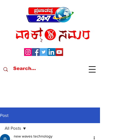
Post
All Posts
new waves technology