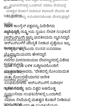
ಸಂಘಟನೆಗಳಲ್ಲಿ ಒಂದಾಗಿದೆ. ಸಮಾಜ ಸೇವೆಯಲ್ಲಿ 
ಟೆನಿಸ್
ಮಹತ್ವದ ಕೊಡುಗೆ ನೀಡಿರುವ ಕಾರಣವೇ ಕೆಲವರು ಈ 
ಇತರ-ಕ್ರೀಡೆಗಳು
ಸಂಘಟನೆಯನ್ನು ಗುರಿಯಾಗಿಸಿಕೊಂಡು ಟೀಕಿಸುತ್ತಿದ್ದಾರೆ.
ವಾಣಿಜ್ಯ
ಗದಗ
: ಕಾಂಗ್ರೆಸ್ ಪಕ್ಷವನ್ನು ವಿದೇಶಿಗರು 
ಸ್ಥಾಪಿಸಿದ್ದರೆ, ರಾಷ್ಟ್ರೀಯ ಸ್ವಯಂ ಸೇವಕ ಸಂಘಟನೆ 
ವಾಣಿಜ್ಯ-ಸುದ್ದಿ
(ಆರ್‌ಎಸ್‌ಎಸ್) ಅನ್ನು ಭಾರತೀಯರು ಸ್ಥಾಪಿಸಿದ್ದಾರೆ. 
ಬಂಡವಾಳ-ಮಾರುಕಟ್ಟೆ
ಆರ್‌ಎಸ್‌ಎಸ್‌ಗೆ ಮಾನ್ಯತೆ ನೀಡುವ ಪ್ರಶ್ನೆಯೂ ಇಲ್ಲ, 
ಹಣಕಾಸು-ಸಾಕ್ಷರತೆ
ಅಗತ್ಯವೂ ಇಲ್ಲ ಎಂದು ಸಂಸದ ಬಸವರಾಜ 
ಬೊಮ್ಮಾಯಿಯವರು ಹೇಳಿದ್ದಾರೆ.
ತಂತ್ರಜ್ಞಾನ
ಗದಗದ ವೀರನಾರಾಯಣ ದೇವಸ್ಥಾನದಲ್ಲಿ ವಿಶೇಷ 
ತಂತ್ರಜ್ಞಾನ-ಸುದ್ದಿ
ಪೂಜೆ ಸಲ್ಲಿಸಿದ ಬಳಿಕ ಸುದ್ದಿಗಾರರೊಂದಿಗೆ 
ಮಾತನಾಡಿದ ಅವರು, "ದೇಶದಲ್ಲಿ ನೋಂದಾಯಿತ 
ತಂತ್ರಜ್ಞಾನ-ಟಿಪ್ಸ್
ಮತ್ತು ನೋಂದಣಿಯಾಗದ ಅನೇಕ 
ಸಾಮಾಜಿಕ ಮಾಧ್ಯಮ
ಸಂಘಟನೆಗಳಿವೆ. ಆರ್‌ಎಸ್‌ಎಸ್‌ಗೆ ಸುದೀರ್ಘ 
ಗ್ಯಾಜೆಟ್-ವಿಮರ್ಶೆ
ಇತಿಹಾಸವಿದ್ದು, ಇದು ವಿಶ್ವದ ಅತಿದೊಡ್ಡ 
ಸ್ವಯಂಸೇವಾ ಸಂಘಟನೆಗಳಲ್ಲಿ ಒಂದಾಗಿದೆ. 
ವಿಜ್ಞಾನ
ಸಮಾಜ ಸೇವೆಯಲ್ಲಿ ಮಹತ್ವದ ಕೊಡುಗೆ ನೀಡಿರುವ 
ಸಮಗ್ರ-ಮಾಹಿತಿ
ಕಾರಣವೇ ಕೆಲವರು ಈ ಸಂಘಟನೆಯನ್ನು 