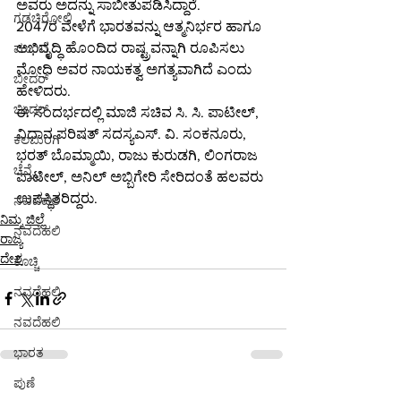
ಅವರು ಅದನ್ನು ಸಾಬೀತುಪಡಿಸಿದ್ದಾರೆ.
ಗಡಚಿರೋಲಿ
2047ರ ವೇಳೆಗೆ ಭಾರತವನ್ನು ಆತ್ಮನಿರ್ಭರ ಹಾಗೂ 
ಅಭಿವೃದ್ಧಿ ಹೊಂದಿದ ರಾಷ್ಟ್ರವನ್ನಾಗಿ ರೂಪಿಸಲು 
ಮುಂಬೈ
ಮೋದಿ ಅವರ ನಾಯಕತ್ವ ಅಗತ್ಯವಾಗಿದೆ ಎಂದು 
ಬೀದರ್
ಹೇಳಿದರು.
ಬೀದರ್
ಈ ಸಂದರ್ಭದಲ್ಲಿ ಮಾಜಿ ಸಚಿವ ಸಿ. ಸಿ. ಪಾಟೀಲ್, 
ವಿಧಾನ ಪರಿಷತ್ ಸದಸ್ಯಎಸ್. ವಿ. ಸಂಕನೂರು, 
ಕಲಬುರಗಿ
ಭರತ್ ಬೊಮ್ಮಾಯಿ, ರಾಜು ಕುರುಡಗಿ, ಲಿಂಗರಾಜ 
ಚೆನ್ನೈ
ಪಾಟೀಲ್, ಅನಿಲ್ ಅಬ್ಬಿಗೇರಿ ಸೇರಿದಂತೆ ಹಲವರು 
ಉಪಸ್ಥಿತರಿದ್ದರು.
ನವದೆಹಲಿ
ನಿಮ್ಮ ಜಿಲ್ಲೆ
ನವದೆಹಲಿ
ರಾಜ್ಯ
ದೇಶ
ಕೊಚ್ಚಿ
ನವದೆಹಲಿ
ನವದೆಹಲಿ
ಭಾರತ
ಪುಣೆ
See All