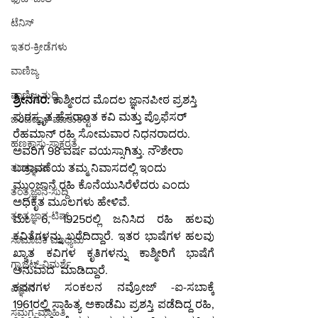
ಟೆನಿಸ್
ಇತರ-ಕ್ರೀಡೆಗಳು
ವಾಣಿಜ್ಯ
ವಾಣಿಜ್ಯ-ಸುದ್ದಿ
ಶ್ರೀನಗರ: 
ಕಾಶ್ಮೀರದ ಮೊದಲ ಜ್ಞಾನಪೀಠ ಪ್ರಶಸ್ತಿ 
ಪುರಸ್ಕೃತ ಹೆಸರಾಂತ ಕವಿ ಮತ್ತು ಪ್ರೊಫೆಸರ್ 
ಬಂಡವಾಳ-ಮಾರುಕಟ್ಟೆ
ರೆಹಮಾನ್ ರಹಿ ಸೋಮವಾರ ನಿಧನರಾದರು. 
ಹಣಕಾಸು-ಸಾಕ್ಷರತೆ
ಅವರಿಗೆ 98 ವರ್ಷ ವಯಸ್ಸಾಗಿತ್ತು. ನೌಶೇರಾ 
ತಂತ್ರಜ್ಞಾನ
ಬಡಾವಣೆಯ ತಮ್ಮ ನಿವಾಸದಲ್ಲಿ ಇಂದು 
ಮುಂಜಾನೆ ರಹಿ ಕೊನೆಯುಸಿರೆಳೆದರು ಎಂದು 
ತಂತ್ರಜ್ಞಾನ-ಸುದ್ದಿ
ಅಧಿಕೃತ ಮೂಲಗಳು ಹೇಳಿವೆ.
ತಂತ್ರಜ್ಞಾನ-ಟಿಪ್ಸ್
ಮೇ 6, 1925ರಲ್ಲಿ ಜನಿಸಿದ ರಹಿ ಹಲವು 
ಕವಿತೆಗಳನ್ನು ಬರೆದಿದ್ದಾರೆ. ಇತರ ಭಾಷೆಗಳ ಹಲವು 
ಸಾಮಾಜಿಕ ಮಾಧ್ಯಮ
ಖ್ಯಾತ ಕವಿಗಳ ಕೃತಿಗಳನ್ನು ಕಾಶ್ಮೀರಿಗೆ ಭಾಷೆಗೆ 
ಗ್ಯಾಜೆಟ್-ವಿಮರ್ಶೆ
ಅನುವಾದ  ಮಾಡಿದ್ದಾರೆ.  
ಕವನಗಳ ಸಂಕಲನ ನವ್ರೋಜ್ -ಐ-ಸಬಾಕ್ಕೆ 
ವಿಜ್ಞಾನ
1961ರಲ್ಲಿ ಸಾಹಿತ್ಯ ಅಕಾಡೆಮಿ ಪ್ರಶಸ್ತಿ ಪಡೆದಿದ್ದ ರಹಿ, 
ಸಮಗ್ರ-ಮಾಹಿತಿ