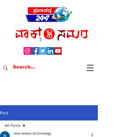
Post
All Posts
new waves technology