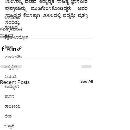
2007ರಲ್ಲಿ ದೇಶದ ಅತ್ಯುನ್ನತ ಸಾಹಿತ್ಯ ಜ್ಞಾನಪೀಠ 
ಆಳ-ಅಗಲ
ಪ್ರಶಸ್ತಿಯನ್ನು ಮುಡಿಗೇರಿಸಿಕೊಂಡಿದ್ದರು. ಅವರ 
ಸಾಹಿತ್ಯದ ಕೆಲಸಕ್ಕಾಗಿ 2000ದಲ್ಲಿ ಪದ್ಮಶ್ರೀ ಪ್ರಶಸ್ತಿ 
ಒಳನೋಟ
ಸಂದಿತ್ತು.  
ಸಂಕಲನ
ಸಮಗ್ರ-ಮಾಹಿತಿ
ಸಂಕಲನ
ಶಿಕ್ಷಣ-ಉದ್ಯೋಗ
ಶಿಕ್ಷಣ
ಮಾರ್ಗದರ್ಶಿ
ಎಸ್ಸೆಸ್ಸೆಲ್ಸಿ
ಪಿಯುಸಿ
See All
Recent Posts
ಉದ್ಯೋಗ
ಹಾಸನ
ರಾಜಕೀಯ
ದೇಶ
ಬಳ್ಳಾರಿ