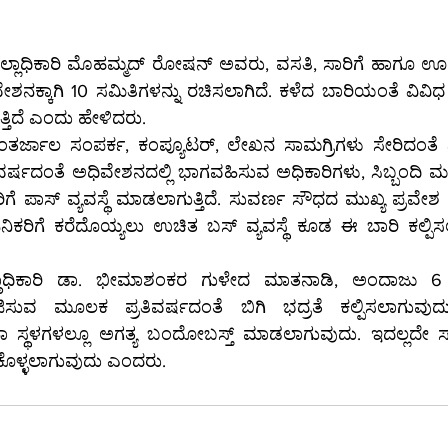
್ಲಾಧಿಕಾರಿ ಮೊಹಮ್ಮದ್ ರೋಷನ್ ಅವರು, ವಸತಿ, ಸಾರಿಗೆ ಹಾಗೂ ಊಟ
ನಕ್ಕಾಗಿ 10 ಸಮಿತಿಗಳನ್ನು ರಚಿಸಲಾಗಿದೆ. ಕಳೆದ ಬಾರಿಯಂತೆ ವಿವಿಧ
ತ್ತಿದೆ ಎಂದು ಹೇಳಿದರು.
ಂತರ್ಜಾಲ ಸಂಪರ್ಕ, ಕಂಪ್ಯೂಟರ್, ಲೇಖನ ಸಾಮಗ್ರಿಗಳು ಸೇರಿದಂತೆ ಎಲ್ಲ
ದಂತೆ ಅಧಿವೇಶನದಲ್ಲಿ ಭಾಗವಹಿಸುವ ಅಧಿಕಾರಿಗಳು, ಸಿಬ್ಬಂದಿ‌ ಮತ್ತು ಕಲಾಪ ವೀಕ್ಷಣೆಗೆ 
ೆ ಪಾಸ್ ವ್ಯವಸ್ಥೆ ಮಾಡಲಾಗುತ್ತಿದೆ. ಸುವರ್ಣ ಸೌಧದ ಮುಖ್ಯ ಪ್ರವೇಶ 
ಕರಿಗೆ ಕರೆದೊಯ್ಯಲು ಉಚಿತ ಬಸ್ ವ್ಯವಸ್ಥೆ ಕೂಡ ಈ ಬಾರಿ ಕಲ್ಪಿಸಲು
ಷ್ಠಾಧಿಕಾರಿ ಡಾ. ಭೀಮಾಶಂಕರ ಗುಳೇದ ಮಾತನಾಡಿ, ಅಂದಾಜು 6
ಜಿಸುವ ಮೂಲಕ ಪ್ರತಿವರ್ಷದಂತೆ ಬಿಗಿ ಭದ್ರತೆ ಕಲ್ಪಿಸಲಾಗುವುದ
ಟನಾ ಸ್ಥಳಗಳಲ್ಲೂ ಅಗತ್ಯ ಬಂದೋಬಸ್ತ್ ಮಾಡಲಾಗುವುದು. ಇದಲ್ಲದೇ ಸಾ
ದುಕೊಳ್ಳಲಾಗುವುದು ಎಂದರು.