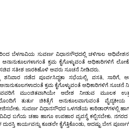
 ರಿಂದ ಬೆಳಗಾವಿಯ ಸುವರ್ಣ ವಿಧಾನಸೌಧದಲ್ಲಿ ಚಳಿಗಾಲ ಅಧಿವೇಶನ 
 ಅನಾನುಕೂಲಗಳಾಗಂತೆ ಕ್ರಮ ಕೈಗೊಳ್ಳುವಂತೆ ಅಧಿಕಾರಿಗಳಿಗೆ ಲ
ರಿ ಸಚಿವ ಸತೀಶ ಜಾರಕಿಹೊಳಿ ಅವರು ಸೂಚನೆ ನೀಡಿದರು.
ಲ್ಲಿ ಶನಿವಾರ ನಡೆದ ಪೂರ್ವಸಿದ್ಧತಾ ಸಭೆಯಲ್ಲಿ, ವಸತಿ, ಸಾರಿಗೆ, 
ಅನಾನುಕೂಲಗಳಾದಂತೆ ಕ್ರಮ ಕೈಗೊಳ್ಳುವಂತೆ ಅಧಿಕಾರಿಗಳಿಗೆ ಸೂಚನೆ ನ
ವವರಿಗೆ ಮುಂಚಿತವಾಗಿಯೇ ಆದೇಶ ನೀಡುವ ಮೂಲಕ ಉತ್ತಮ ವ
ಸೆಗೆ‌ ಅನುಕೂಲವಾಗುವಂತೆ ವೈದ್ಯಕೀಯ ತಂಡಗಳು ಮತ್ತು 
ವಿಧ ಬಗೆಯ ಚಹಾ ಹಾಗೂ ಉಪಹಾರ ವ್ಯವಸ್ಥೆ ಕಲ್ಪಿಸಬೇಕು. ನಗರದ ರಸ್
ಳ ದುರಸ್ತಿ ಕಾರ್ಯವನ್ನು ಕೂಡಲೇ ಕೈಗೆತ್ತಿಕೊಂಡು, ಆದಷ್ಟು ಬೇಗ ಪೂರ