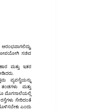
ಆರಂಭವಾಗಲಿದ್ದು, 
ೋಕೋಪಯೋಗಿ ಸಚಿವ 
ಆಹಾರ ಮತ್ತು ಇತರ 
ೀಡಿದರು.
್ಯವಸ್ಥೆಯನ್ನು 
ತೆಗಳು ಸೇರಿದಂತೆ 
್ಣಗೊಳಿಸಬೇಕು ಎಂದು 