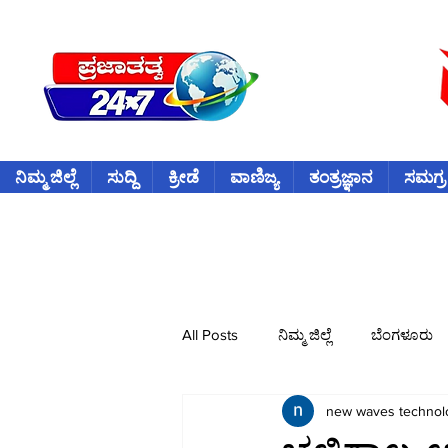
ನಿಮ್ಮ ಜಿಲ್ಲೆ
ಸುದ್ದಿ
ಕ್ರೀಡೆ
ವಾಣಿಜ್ಯ
ತಂತ್ರಜ್ಞಾನ
ಸಮಗ್ರ
All Posts
ನಿಮ್ಮ ಜಿಲ್ಲೆ
ಬೆಂಗಳೂರು
new waves technol
ವಿದೇಶ
ಕ್ರೀಡೆ
ಕ್ರಿಕೆಟ್
ವ