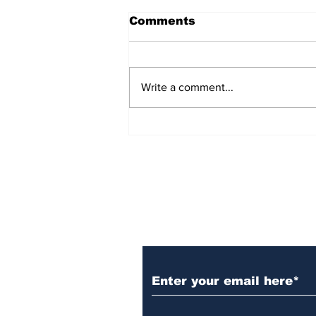
Comments
Write a comment...
ನಾಳೆಯೇ ನೂತನ ಸಚಿವರ
ಪ್ರಮಾಣವಚನ?: ಅಗತ್ಯ ಸಿದ್ಧತೆ
ನಡೆಸುವಂತೆ ರಾಜ್ಯಪಾಲರ ಕಚೇರಿಗೆ
ಅನಧಿಕೃತ ಸೂಚನೆ
Subscribe to Our N