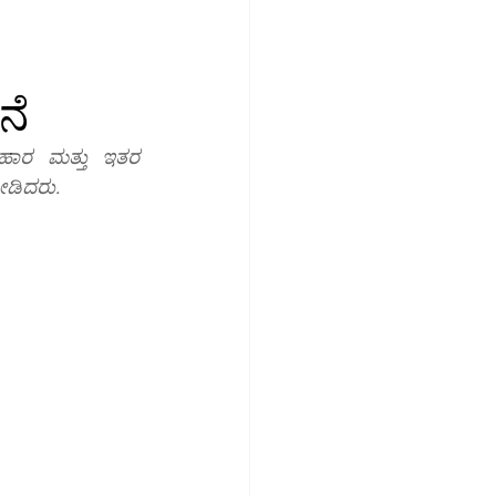
ಮಾಜಿಕ ಮಾಧ್ಯಮ
ನೆ
ಉದ್ಯೋಗ
ಆಹಾರ ಮತ್ತು ಇತರ 
ೀಡಿದರು.