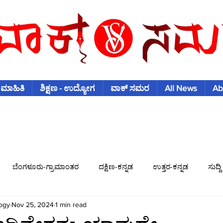
 ಮಾಹಿತಿ
ಶಿಕ್ಷಣ - ಉದ್ಯೋಗ
ವಾಕ್ ಸಮರ
All News
Ab
ಬೆಂಗಳೂರು-ಗ್ರಾಮಾಂತರ
ದಕ್ಷಿಣ-ಕನ್ನಡ
ಉತ್ತರ-ಕನ್ನಡ
ಸುದ್ದಿ
ogy
Nov 25, 2024
1 min read
ಿಶ್ವಕಪ್
ಫುಟ್-ಬಾಲ್
ಟೆನಿಸ್
ಇತರ-ಕ್ರೀಡೆಗಳು
ವಾಣಿಜ್ಯ