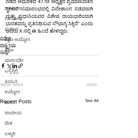
ನಡೆದ ಅಮೆರಿಕದ 47 ನೇ ಅಧ್ಯಕ್ಷರ ಪ್ರಮಾಣವಚನ 
ಆಳ-ಅಗಲ
ಸ್ವೀಕಾರ ಸಮಾರಂಭದಲ್ಲಿ ವಿದೇಶಾಂಗ ಸಚಿವರಾಗಿ 
ಮತ್ತು ಪ್ರಧಾನಿಯವರ ವಿಶೇಷ ರಾಯಭಾರಿಯಾಗಿ 
ಒಳನೋಟ
ಭಾರತವನ್ನು ಪ್ರತಿನಿಧಿಸುವ ಸೌಭಾಗ್ಯ ಸಿಕ್ಕಿದೆ" ಎಂದು 
ಸಂಕಲನ
ಅವರು X ನಲ್ಲಿ ಈ ಹಿಂದೆ ಹೇಳಿದ್ದರು.
ವಿದೇಶ
ಶಿಕ್ಷಣ-ಉದ್ಯೋಗ
ರಾಷ್ಟ್ರೀಯ
ಶಿಕ್ಷಣ
ಸುದ್ದಿ
ಮಾರ್ಗದರ್ಶಿ
ಎಸ್ಸೆಸ್ಸೆಲ್ಸಿ
ಪಿಯುಸಿ
ಉದ್ಯೋಗ
See All
Recent Posts
ಹಾಸನ
ರಾಜಕೀಯ
ದೇಶ
ಬಳ್ಳಾರಿ