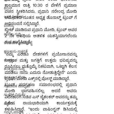
ಕಾಲಮಾನ ರಾತ್ರಿ 10:30 ರ ವೇಳೆಗೆ ಪ್ರಮಾಣ 
ಟೆನಿಸ್
ವಚನ ಸ್ವೀಕರಿಸಿದರು. ಪ್ರಧಾನಿ ನರೇಂದ್ರ ಮೋದಿ 
ಇತರ-ಕ್ರೀಡೆಗಳು
ಅಮೇರಿಕದ ನೂತನ ಅಧ್ಯಕ್ಷ ಡೊನಾಲ್ಡ್ ಟ್ರಂಪ್ ಗೆ 
ಅಭಿನಂದನೆ ಸಲ್ಲಿಸಿದ್ದಾರೆ.
ವಾಣಿಜ್ಯ
ಟ್ವೀಟ್ ಮಾಡಿರುವ ಪ್ರಧಾನಿ ಮೋದಿ, ಟ್ರಂಪ್ ಅವರ 
ವಾಣಿಜ್ಯ-ಸುದ್ದಿ
2 ನೇ ಅವಧಿಯ ಆಡಳಿತ ಯಶಸ್ವಿಯಾಗಲೆಂದು 
ಶುಭ ಹಾರೈಸಿದ್ದಾರೆ.
ಬಂಡವಾಳ-ಮಾರುಕಟ್ಟೆ
ಹಣಕಾಸು-ಸಾಕ್ಷರತೆ
"ನಮ್ಮ ಎರಡೂ ದೇಶಗಳಿಗೆ ಪ್ರಯೋಜನವನ್ನು 
ತಂತ್ರಜ್ಞಾನ
ನೀಡಲು ಮತ್ತು ಜಗತ್ತಿಗೆ ಉತ್ತಮ ಭವಿಷ್ಯವನ್ನು 
ರೂಪಿಸಲು ಮತ್ತೊಮ್ಮೆ ನಿಕಟವಾಗಿ, ಒಟ್ಟಾಗಿ ಕೆಲಸ 
ತಂತ್ರಜ್ಞಾನ-ಸುದ್ದಿ
ಮಾಡಲು ನಾನು ಎದುರು ನೋಡುತ್ತಿದ್ದೇನೆ" ಎಂದು 
ತಂತ್ರಜ್ಞಾನ-ಟಿಪ್ಸ್
ಪ್ರಧಾನಿ ಮೋದಿ ಎಕ್ಸ್‌ನಲ್ಲಿ ಪೋಸ್ಟ್ ಮಾಡಿದ್ದಾರೆ.
ಟ್ರಂಪ್ ಪದಗ್ರಹಣ ಸಮಾರಂಭದಲ್ಲಿ ಪ್ರಧಾನಿ 
ಸಾಮಾಜಿಕ ಮಾಧ್ಯಮ
ಮೋದಿ ಭಾಗವಹಿಸಲಿಲ್ಲ. ಆದರೆ ಅವರು 
ಗ್ಯಾಜೆಟ್-ವಿಮರ್ಶೆ
ವಿದೇಶಾಂಗ ಸಚಿವ ಎಸ್ ಜೈಶಂಕರ್ ಅವರನ್ನು ತಮ್ಮ 
ವಿಶೇಷ ರಾಯಭಾರಿಯಾಗಿ ಕಾರ್ಯಕ್ರಮಕ್ಕೆ 
ವಿಜ್ಞಾನ
ಕಳುಹಿಸಿದ್ದಾರೆ. "ಇಂದು ವಾಷಿಂಗ್ಟನ್ ಡಿಸಿಯಲ್ಲಿ 
ಸಮಗ್ರ-ಮಾಹಿತಿ