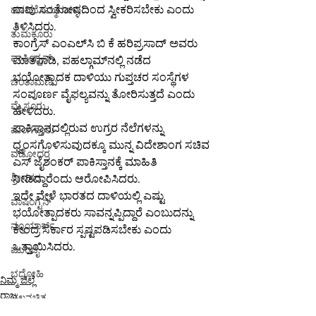
ನಾವು ಸಂತೋಷದಿಂದ ಸ್ವೀಕರಿಸಬೇಕು ಎಂದು 
ಹಗರಿಬೊಮ್ಮನಹಳ್ಳಿ
ತಿಳಿಸಿದರು.
ತುಮಕೂರು
ಕಾಂಗ್ರೆಸ್ ಎಂಎಲ್‌ಸಿ ಬಿ ಕೆ ಹರಿಪ್ರಸಾದ್ ಅವರು 
ವಾಷಿಂಗ್ಟನ್
ಮಾತನಾಡಿ, ಪಹಲ್ಗಾಮ್‌ನಲ್ಲಿ ನಡೆದ 
ಭಯೋತ್ಪಾದಕ ದಾಳಿಯು ಗುಪ್ತಚರ ಸಂಸ್ಥೆಗಳ 
ಚಿಂತಾಮಣಿ
ಸಂಪೂರ್ಣ ವೈಫಲ್ಯವನ್ನು ತೋರಿಸುತ್ತದೆ ಎಂದು 
ಮೈಸೂರು
ಹೇಳಿದರು.
ಪಾಕಿಸ್ತಾನದಲ್ಲಿರುವ ಉಗ್ರರ ನೆಲೆಗಳನ್ನು 
ಮಂಗಳೂರು
ಧ್ವಂಸಗೊಳಿಸುವುದಕ್ಕೂ ಮುನ್ನ ವಿದೇಶಾಂಗ ಸಚಿವ 
ವಡೋದರ
ಎಸ್ ಜೈಶಂಕರ್ ಪಾಕಿಸ್ತಾನಕ್ಕೆ ಮಾಹಿತಿ 
ಶ್ರೀನಗರ
ನೀಡಿದ್ದಾರೆಂದು ಆರೋಪಿಸಿದರು.
ಇದೇ ವೇಳೆ ಭಾರತದ ದಾಳಿಯಲ್ಲಿ ಎಷ್ಟು 
ವಾಷಿಂಗ್ಟನ್
ಭಯೋತ್ಪಾದಕರು ಸಾವನ್ನಪ್ಪಿದ್ದಾರೆ ಎಂಬುದನ್ನು 
ನ್ಯೂಯಾರ್ಕ್
ಕೇಂದ್ರ ಸರ್ಕಾರ ಸ್ಪಷ್ಟಪಡಿಸಬೇಕು ಎಂದು 
ಒತ್ತಾಯಿಸಿದರು.
ಮುಂಬೈ
ಭದೋಹಿ
ನಿಮ್ಮ ಜಿಲ್ಲೆ
ರಾಜ್ಯ
ಚಲನಚಿತ್ರ
ಬೆಂಗಳೂರು