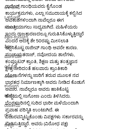
ರಾಜೀವ್ ಗಾಂಧಿಯವರು ಕೈಗೊಂಡ 
ಆಳ-ಅಗಲ
ಕಾರ್ಯಕ್ರಮಗಳು, ಎಲ್ಲಾ ಸಮುದಾಯಕ್ಕೆ ಕಲ್ಪಿಸಿದ 
ಒಳನೋಟ
ಅವಕಾಶಗಳಿಂದಾಗಿ ನಾವೆಲ್ಲರೂ ಈಗ 
ಮಂತ್ರಿಯಾಗಲು ಸಾಧ್ಯವಾಗಿದೆ. ಮಹಿಳೆಯರು 
ಸಂಕಲನ
ಇಂದು ರಾಜಕಾರಣದಲ್ಲೂ ಗುರುತಿಸಿಕೊಳ್ಳುತ್ತಿದ್ದಾರೆ 
ಶಿಕ್ಷಣ-ಉದ್ಯೋಗ
ಎಂದರೆ ಅದಕ್ಕೆ ಶೇ 50ರಷ್ಟು ಮೀಸಲಾತಿ 
ಶಿಕ್ಷಣ
ಕಲ್ಪಿಸಿಕೊಟ್ಟ ರಾಜೀವ್‌ ಗಾಂಧಿ ಅವರೇ ಕಾರಣ. 
ಪಂಚಾಯತರಾಜ್, ನವೋದಯ ಶಾಲೆಗಳು, 
ಮಾರ್ಗದರ್ಶಿ
ಕಂಪ್ಯೂಟರ್ ಕ್ರಾಂತಿ, ಶಿಕ್ಷಣ ಮತ್ತು ತಂತ್ರಜ್ಞಾನ 
ಎಸ್ಸೆಸ್ಸೆಲ್ಸಿ
ಕ್ಷೇತ್ರ ಸೇರಿದಂತೆ ಹಲವಾರು ಕ್ರಾಂತಿಕಾರಿ 
ಯೋಜನೆಗಳನ್ನು ಜಾರಿಗೆ ತರುವ ಮೂಲಕ ನವ 
ಪಿಯುಸಿ
ಭಾರತದ ನಿರ್ಮಾಣಕ್ಕಾಗಿ ಅವರು ನೀಡಿದ ಕೊಡುಗೆ 
ಉದ್ಯೋಗ
ಅಪಾರ. ನಾವೆಲ್ಲರೂ ಅವರು ಹಾಕಿಕೊಟ್ಟ 
ಹಾಸನ
ಹೆಜ್ಜೆಯಲ್ಲಿ ಸಾಗೋಣ ಎಂದು ತಿಳಿಸಿದರು.
ಬೆಂಗಳೂರಿನಲ್ಲಿ ಸುರಿದ ಭಾರೀ ಮಳೆಯಿಂದಾಗಿ 
ರಾಜಕೀಯ
ಪ್ರವಾಹ ಪರಿಸ್ಥಿತಿ ಉಂಟಾಗಿದೆ. ಈ 
ದೇಶ
ವಿಚಾರವನ್ನಿಟ್ಟುಕೊಂಡು ವಿಪಕ್ಷಗಳು ಸರ್ಕಾರವನ್ನು 
ಟೀಕಿಸುತ್ತಿದ್ದಾರೆ. ಅವರು (ವಿರೋಧ ಪಕ್ಷ) 
ಬಳ್ಳಾರಿ