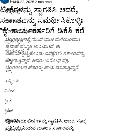
All Posts
May 22, 2025
2 min read
ಟೀಕೆಗಳನ್ನು ಸ್ವಾಗತಿಸಿ ಆದರೆ,
ನಿಮ್ಮ ಜಿಲ್ಲೆ
ಸರ್ಕಾರವನ್ನು ಸಮರ್ಥಿಸಿಕೊಳ್ಳಿ:
ಬೆಂಗಳೂರು
'ಕೈ' ಕಾರ್ಯಕರ್ತರಿಗೆ ಡಿಕೆಶಿ ಕರೆ
ಬೆಂಗಳೂರು-ಗ್ರಾಮಾಂತರ
ಬೆಂಗಳೂರಿನಲ್ಲಿ ಸುರಿದ ಭಾರೀ ಮಳೆಯಿಂದಾಗಿ 
ದಕ್ಷಿಣ-ಕನ್ನಡ
ಪ್ರವಾಹ ಪರಿಸ್ಥಿತಿ ಉಂಟಾಗಿದೆ. ಈ 
ಉತ್ತರ-ಕನ್ನಡ
ವಿಚಾರವನ್ನಿಟ್ಟುಕೊಂಡು ವಿಪಕ್ಷಗಳು ಸರ್ಕಾರವನ್ನು 
ಟೀಕಿಸುತ್ತಿದ್ದಾರೆ. ಅವರು (ವಿರೋಧ ಪಕ್ಷ) 
ಸುದ್ದಿ
ಬೆಂಗಳೂರಿನ ಹೆಸರನ್ನು ಹಾಳು ಮಾಡುತ್ತಿದ್ದಾರೆ.
ರಾಜ್ಯ
ರಾಷ್ಟ್ರೀಯ
ವಿದೇಶ
ಕ್ರೀಡೆ
ಕ್ರಿಕೆಟ್
ವಿಶ್ವಕಪ್
ಬೆಂಗಳೂರು
: ಟೀಕೆಗಳನ್ನು ಸ್ವಾಗತಿಸಿ. ಆದರೆ, ಸೂಕ್ತ 
ಪ್ರತಿಕ್ರಿಯೆ ನೀಡುವ ಮೂಲಕ ಸರ್ಕಾರವನ್ನು 
ಫುಟ್-ಬಾಲ್