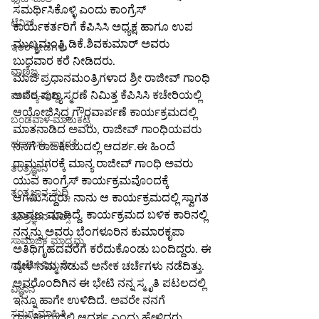
ಸಮರ್ಥಿಸಿಕೊಳ್ಳಿ ಎಂದು ಕಾಂಗ್ರೆಸ್ 
ಟೆನಿಸ್
ಕಾರ್ಯಕರ್ತರಿಗೆ ಕೆಪಿಸಿಸಿ ಅಧ್ಯಕ್ಷ ಹಾಗೂ ಉಪ 
ಮುಖ್ಯಮಂತ್ರಿ ಡಿಕೆ.ಶಿವಕುಮಾರ್ ಅವರು 
ಇತರ-ಕ್ರೀಡೆಗಳು
ಬುಧವಾರ ಕರೆ ನೀಡಿದರು.
ವಾಣಿಜ್ಯ
ಮಾಜಿ ಪ್ರಧಾನಮಂತ್ರಿಗಳಾದ ಶ್ರೀ ರಾಜೀವ್ ಗಾಂಧಿ 
ಅವರ ಪುಣ್ಯಸ್ಮರಣೆ ನಿಮಿತ್ತ ಕೆಪಿಸಿಸಿ ಕಚೇರಿಯಲ್ಲಿ 
ವಾಣಿಜ್ಯ-ಸುದ್ದಿ
ಆಯೋಜಿಸಿದ್ದ ಗೌರವಾರ್ಪಣೆ ಕಾರ್ಯಕ್ರಮದಲ್ಲಿ 
ಬಂಡವಾಳ-ಮಾರುಕಟ್ಟೆ
ಮಾತನಾಡಿದ ಅವರು, ರಾಜೀವ್ ಗಾಂಧಿಯವರು 
ಹಣಕಾಸು-ಸಾಕ್ಷರತೆ
ನನಗೆ ರಾಜಕೀಯದಲ್ಲಿ ಆದರ್ಶ.ಈ ಹಿಂದೆ 
ರಾಮನಗರಕ್ಕೆ ಮಾನ್ಯ ರಾಜೀವ್ ಗಾಂಧಿ ಅವರು 
ತಂತ್ರಜ್ಞಾನ
ಯುವ ಕಾಂಗ್ರೆಸ್ ಕಾರ್ಯಕ್ರಮವೊಂದಕ್ಕೆ 
ತಂತ್ರಜ್ಞಾನ-ಸುದ್ದಿ
ಆಗಮಿಸಿದ್ದರು. ನಾನು ಆ ಕಾರ್ಯಕ್ರಮದಲ್ಲಿ ಸ್ವಾಗತ 
ಭಾಷಣ ಮಾಡಿದ್ದೆ. ಕಾರ್ಯಕ್ರಮದ ಬಳಿಕ ಕಾರಿನಲ್ಲಿ 
ತಂತ್ರಜ್ಞಾನ-ಟಿಪ್ಸ್
ನನ್ನನ್ನು ಅವರು ಬೆಂಗಳೂರಿನ ಕುಮಾರಕೃಪಾ 
ಸಾಮಾಜಿಕ ಮಾಧ್ಯಮ
ಅತಿಥಿಗೃಹದವರೆಗೆ ಕರೆದುಕೊಂಡು ಬಂದಿದ್ದರು. ಈ 
ಗ್ಯಾಜೆಟ್-ವಿಮರ್ಶೆ
ವೇಳೆ ನಮ್ಮ ನಡುವೆ ಅನೇಕ ಚರ್ಚೆಗಳು ನಡೆದಿತ್ತು. 
ಅವರೊಂದಿಗಿನ ಈ ಭೇಟಿ ನನ್ನ ಸ್ಮೃತಿ ಪಟಲದಲ್ಲಿ 
ವಿಜ್ಞಾನ
ಇನ್ನೂ ಹಾಗೇ ಉಳಿದಿದೆ. ಅವರೇ ನನಗೆ 
ಸಮಗ್ರ-ಮಾಹಿತಿ
ರಾಜಕೀಯದಲ್ಲಿ ಆದರ್ಶ ಎಂದು ಹೇಳಿದರು.