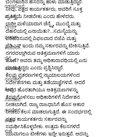
ಬೆಂಗಳೂರಿನ ಹೆಸರನ್ನು ಹಾಳು ಮಾಡುತ್ತಿದ್ದಾರೆ. 
ಗಡಚಿರೋಲಿ
ನೀವು, ಪಕ್ಷದ ಕಾರ್ಯಕರ್ತರು, ಅವರಿಗೆ ಸೂಕ್ತ 
ಪ್ರತಿಕ್ರಿಯೆ ನೀಡಬೇಕು ಎಂದು ಹೇಳಿದರು.
ಮುಂಬೈ
ಭಾರೀ ಮಳೆಯಾದಾಗ ಚೆನ್ನೈ, ಮುಂಬೈ ಮತ್ತು 
ಬೀದರ್
ದೆಹಲಿಯಲ್ಲಿ ಏನಾಯಿತು?...ಸಮಸ್ಯೆಯನ್ನು 
ಬೀದರ್
ಪರಿಹರಿಸುವಲ್ಲಿ ವಿಫಲವಾದ ಬಿಜೆಪಿ ಮತ್ತು 
ಜೆಡಿಎಸ್ ಇಂದು ನಮ್ಮ ಸರ್ಕಾರವನ್ನು ಟೀಕಿಸುತ್ತಿವೆ. 
ಕಲಬುರಗಿ
ನಗರದಲ್ಲಾಗಿರುವ ಅತಿಕ್ರಮಣಗಳಿಗೆ ಯಾರು 
ಚೆನ್ನೈ
ಹೊಣೆ? ಅವರು ತಮ್ಮ ಅಧಿಕಾರಾವಧಿಯಲ್ಲಿ ಏನು 
ಮಾಡುತ್ತಿದ್ದರು ಎಂದು ಪ್ರಶ್ನಿಸಿದ್ದಾರೆ.
ನವದೆಹಲಿ
ಕೆಲವು ಪ್ರಕರಣಗಳಲ್ಲಿ ನ್ಯಾಯಾಲಯಗಳಿಂದ 
ನವದೆಹಲಿ
ನಿರ್ದೇಶನಗಳು ಮತ್ತು ತಡೆಯಾಜ್ಞೆಗಳಿವೆ. ಆದರೆ 
ಕೊಚ್ಚಿ
ಅದರ ಹೊರತಾಗಿಯೂ ಅತಿಕ್ರಮಣಗಳನ್ನು 
ತೆರವುಗೊಳಿಸಲು ಅಧಿಕಾರಿಗಳಿಗೆ ನಿರ್ದೇಶನ 
ನವದೆಹಲಿ
ನೀಡಲಾಗಿದೆ. ರಾಜ್ಯ ರಾಜಧಾನಿಗೆ ಹೊಸ ಆಕಾರ 
ನವದೆಹಲಿ
ನೀಡಲು ಕೆಲಸ ಮಾಡಲಾಗುತ್ತಿದೆ. ಈ ಸಂದರ್ಭದಲ್ಲಿ 
ಪಕ್ಷದ ಕಾರ್ಯಕರ್ತರು ಸರ್ಕಾರವನ್ನು 
ಭಾರತ
ಸಮರ್ಥಿಸಿಕೊಳ್ಳಬೇಕು. ಉತ್ತಮ ಕೆಲಸಗಳಿದೆ 
ಪುಣೆ
ಯಾವಾಗಲೂ ಟೀಕೆಗಳು ಇದ್ದೇ ಇರುತ್ತವೆ. ಅದನ್ನು 