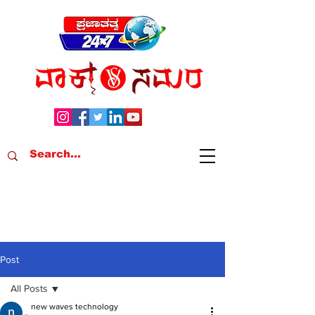
Post
All Posts
new waves technology