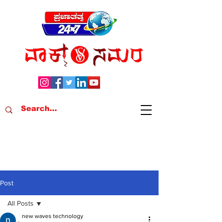
Post
All Posts
new waves technology