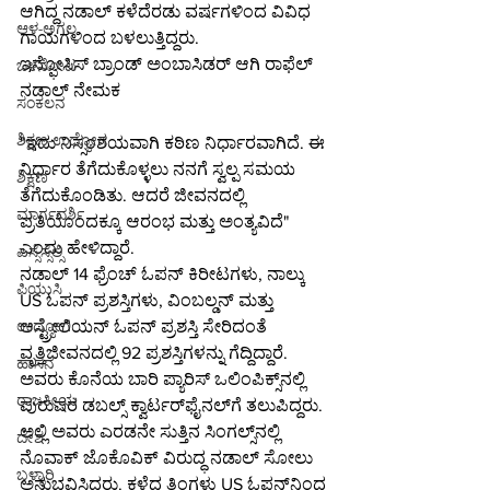
ಆಗಿದ್ದ ನಡಾಲ್ ಕಳೆದೆರಡು ವರ್ಷಗಳಿಂದ ವಿವಿಧ 
ಆಳ-ಅಗಲ
ಗಾಯಗಳಿಂದ ಬಳಲುತ್ತಿದ್ದರು.
ಇನ್ಫೋಸಿಸ್ ಬ್ರಾಂಡ್ ಅಂಬಾಸಿಡರ್ ಆಗಿ ರಾಫೆಲ್ 
ಒಳನೋಟ
ನಡಾಲ್ ನೇಮಕ
ಸಂಕಲನ
ಶಿಕ್ಷಣ-ಉದ್ಯೋಗ
"ಇದು ನಿಸ್ಸಂಶಯವಾಗಿ ಕಠಿಣ ನಿರ್ಧಾರವಾಗಿದೆ. ಈ 
ನಿರ್ಧಾರ ತೆಗೆದುಕೊಳ್ಳಲು ನನಗೆ ಸ್ವಲ್ಪ ಸಮಯ 
ಶಿಕ್ಷಣ
ತೆಗೆದುಕೊಂಡಿತು. ಆದರೆ ಜೀವನದಲ್ಲಿ 
ಮಾರ್ಗದರ್ಶಿ
ಪ್ರತಿಯೊಂದಕ್ಕೂ ಆರಂಭ ಮತ್ತು ಅಂತ್ಯವಿದೆ" 
ಎಂದು ಹೇಳಿದ್ದಾರೆ.
ಎಸ್ಸೆಸ್ಸೆಲ್ಸಿ
ನಡಾಲ್ 14 ಫ್ರೆಂಚ್ ಓಪನ್ ಕಿರೀಟಗಳು, ನಾಲ್ಕು 
ಪಿಯುಸಿ
US ಓಪನ್ ಪ್ರಶಸ್ತಿಗಳು, ವಿಂಬಲ್ಡನ್ ಮತ್ತು 
ಆಸ್ಟ್ರೇಲಿಯನ್ ಓಪನ್‌ ಪ್ರಶಸ್ತಿ ಸೇರಿದಂತೆ 
ಉದ್ಯೋಗ
ವೃತ್ತಿಜೀವನದಲ್ಲಿ 92 ಪ್ರಶಸ್ತಿಗಳನ್ನು ಗೆದ್ದಿದ್ದಾರೆ.
ಹಾಸನ
ಅವರು ಕೊನೆಯ ಬಾರಿ ಪ್ಯಾರಿಸ್ ಒಲಿಂಪಿಕ್ಸ್‌ನಲ್ಲಿ 
ರಾಜಕೀಯ
ಪುರುಷರ ಡಬಲ್ಸ್ ಕ್ವಾರ್ಟರ್‌ಫೈನಲ್‌ಗೆ ತಲುಪಿದ್ದರು. 
ಅಲ್ಲಿ ಅವರು ಎರಡನೇ ಸುತ್ತಿನ ಸಿಂಗಲ್ಸ್‌ನಲ್ಲಿ 
ದೇಶ
ನೊವಾಕ್ ಜೊಕೊವಿಕ್ ವಿರುದ್ಧ ನಡಾಲ್ ಸೋಲು 
ಬಳ್ಳಾರಿ
ಅನುಭವಿಸಿದ್ದರು. ಕಳೆದ ತಿಂಗಳು US ಓಪನ್‌ನಿಂದ 