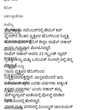
ಟೆನಿಸ್
ಇತರ-ಕ್ರೀಡೆಗಳು
ವಾಣಿಜ್ಯ
ಬೆಂಗಳೂರು:
 ನವೆಂಬರ್‌ನಲ್ಲಿ ಡೇವಿಸ್ ಕಪ್ 
ವಾಣಿಜ್ಯ-ಸುದ್ದಿ
ಫೈನಲ್‌ನ ನಂತರ ವೃತ್ತಿಪರ ಟೆನಿಸ್‌ನಿಂದ ನಿವೃತ್ತಿ 
ಬಂಡವಾಳ-ಮಾರುಕಟ್ಟೆ
ಹೊಂದುವುದಾಗಿ ಟೆನಿಸ್‌ ದಿಗ್ಗಜ ರಾಫೆಲ್ ನಡಾಲ್ 
ಅವರು ಗುರುವಾರ ಘೋಷಿಸಿದ್ದಾರೆ.
ಹಣಕಾಸು-ಸಾಕ್ಷರತೆ
ರಾಫೆಲ್ ನಡಾಲ್ ಅವರು 22 ಗ್ರ್ಯಾಂಡ್ ಸ್ಲಾಮ್ 
ತಂತ್ರಜ್ಞಾನ
ಪ್ರಶಸ್ತಿಗಳನ್ನು ಮತ್ತು ಒಲಿಂಪಿಕ್ ಸಿಂಗಲ್ಸ್ ನಲ್ಲಿ ಚಿನ್ನ 
ಗೆದ್ದಿದ್ದಾರೆ.
ತಂತ್ರಜ್ಞಾನ-ಸುದ್ದಿ
"ನಾನು ವೃತ್ತಿಪರ ಟೆನಿಸ್‌ನಿಂದ 
ತಂತ್ರಜ್ಞಾನ-ಟಿಪ್ಸ್
ನಿವೃತ್ತಿಯಾಗುತ್ತಿದ್ದೇನೆ. ವಾಸ್ತವವೆಂದರೆ ಇದು 
ವಿಶೇಷವಾಗಿ ಕಳೆದ ಎರಡು ವರ್ಷಗಳು ಅತ್ಯಂತ 
ಸಾಮಾಜಿಕ ಮಾಧ್ಯಮ
ಕಷ್ಟಕರ ವರ್ಷಗಳು" ಎಂದು ನಡಾಲ್ ತಮ್ಮ 
ಗ್ಯಾಜೆಟ್-ವಿಮರ್ಶೆ
ಇನ್‌ಸ್ಟಾಗ್ರಾಮ್ ಖಾತೆಯಲ್ಲಿ ಪೋಸ್ಟ್ ಮಾಡಿದ 
ವಿಜ್ಞಾನ
ವೀಡಿಯೊದಲ್ಲಿ ಹೇಳಿದ್ದಾರೆ.
2008 ಮತ್ತು 2010ರಲ್ಲಿ ವಿಂಬಲ್ಡನ್ ಚಾಂಪಿಯನ್ 
ಸಮಗ್ರ-ಮಾಹಿತಿ