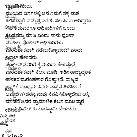
ವ್ಯಕ್ತಪಡಿಸಿದರು.
ಗಡಚಿರೋಲಿ
ಮುಂದಿನ ದಿನಗಳಲ್ಲಿ ಜನ ನಿಮಗೆ ತಕ್ಕ ಪಾಠ 
ಮುಂಬೈ
ಕಲಿಸುತ್ತಾರೆ. ನಮ್ಮಪ್ಪ ಎರಡು ಸಲ ಸಿಎಂ ಆಗಿದ್ದರೂ 
ಬೀದರ್
ಸಹ ಇದುವರೆಗೂ ಅಧಿಕಾರಿಗಳಿಗೆ ಒಂದು 
ಕೆಲಸವನ್ನು ಮಾಡಿ ಎಂದು ನಾನು ಫೋನ್ 
ಬೀದರ್
ಮಾಡಿಲ್ಲ. ಪೊಲೀಸ್ ಅಧಿಕಾರಿಗಳು 
ಕಲಬುರಗಿ
ಪಾರದರ್ಶಕವಾಗಿ‌ ನಡೆದುಕೊಳ್ಳಬೇಕು'' ಎಂದು 
ನಿಖಿಲ್​​ ಹೇಳಿದರು.
ಚೆನ್ನೈ
ಪೊಲೀಸ್ ನವರಿಗೆ ಕೈ ಮುಗಿದು ಕೇಳುತ್ತೇನೆ, 
ನವದೆಹಲಿ
ಪಾರದರ್ಶಕವಾಗಿ ಕೆಲಸ ಮಾಡಿ. ಇಡೀ ರಾಜ್ಯಾಧ್ಯಂತ 
ನವದೆಹಲಿ
ಶಾಸಕರ ದುರಂಹಕಾರ ಗೊತ್ತಾಗಿದೆ. ರಾಜ್ಯದ 
ಜನರಿಗೆ ಮಾಧ್ಯಮದವರು ವಾಸ್ತವ ತಿಳಿಸಿದ್ದಾರೆ. 
ಕೊಚ್ಚಿ
ಅಪ್ಪಾಜಿ ಗೌಡರನ್ನ ನಾವು ನೆನಪಿಸಿಕೊಳ್ಳಬೇಕು ಆಸ್ತಿ 
ನವದೆಹಲಿ
ಮಾಡದೆ ಜನರ ಪ್ರಾಮಾಣಿಕ ಕೆಲಸ ಮಾಡಿದ್ದಾರೆ 
ಎಂದು ನಿಖಿಲ್ ಕುಮಾರಸ್ವಾಮಿ ಹೇಳಿದರು.
ನವದೆಹಲಿ
ನಿಮ್ಮ ಜಿಲ್ಲೆ
ಭಾರತ
ಸುದ್ದಿ
ಪುಣೆ