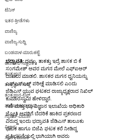
ಟೆನಿಸ್
ಇತರ-ಕ್ರೀಡೆಗಳು
ವಾಣಿಜ್ಯ
ವಾಣಿಜ್ಯ-ಸುದ್ದಿ
ಬಂಡವಾಳ-ಮಾರುಕಟ್ಟೆ
ಭದ್ರಾವತಿ:
 ದಮ್ಮು, ತಾಕತ್ತು ಇದ್ರೆ ಶಾಸಕ ಬಿ ಕೆ 
ಹಣಕಾಸು-ಸಾಕ್ಷರತೆ
ಸಂಗಮೇಶ್ ಅವರ ಮಗನ ಮೇಲೆ ಎಫ್ಐಆರ್ 
ತಂತ್ರಜ್ಞಾನ
ದಾಖಲು ಮಾಡಲಿ. ಶಾಸಕರ ಮಗನ ಧ್ವನಿಯನ್ನು 
ಎಫ್ಎಸ್ಎಲ್ ಪರೀಕ್ಷೆ ಮಾಡಿಸಲಿ ಎಂದು 
ತಂತ್ರಜ್ಞಾನ-ಸುದ್ದಿ
ಜೆಡಿಎಸ್ ಯುವ ಘಟಕದ ರಾಜ್ಯಾಧ್ಯಕ್ಷರಾದ ನಿಖಿಲ್ 
ತಂತ್ರಜ್ಞಾನ-ಟಿಪ್ಸ್
ಕುಮಾರಸ್ವಾಮಿ ಹೇಳಿದ್ದಾರೆ.
ಸಾಮಾಜಿಕ ಮಾಧ್ಯಮ
ಗಣಿ ಮತ್ತು ಭೂ ವಿಜ್ಞಾನ ಇಲಾಖೆಯ ಅಧಿಕಾರಿ 
ಜ್ಯೋತಿ ಅವರಿಗೆ ಬೆದರಿಕೆ ಹಾಕಿದ ಪ್ರಕರಣದ 
ಗ್ಯಾಜೆಟ್-ವಿಮರ್ಶೆ
ವಿರುದ್ದ ಇಂದು ಭದ್ರಾವತಿ ಜೆಡಿಎಸ್ ತಾಲೂಕು 
ವಿಜ್ಞಾನ
ಘಟಕ ಹಾಗೂ ಬಿಜೆಪಿ ಘಟಕ ಕರೆ ನೀಡಿದ್ದ 
ಪ್ರತಿಭಟನೆಯಲ್ಲಿ ಭಾಗಿಯಾಗಿ ಅವರು 
ಸಮಗ್ರ-ಮಾಹಿತಿ