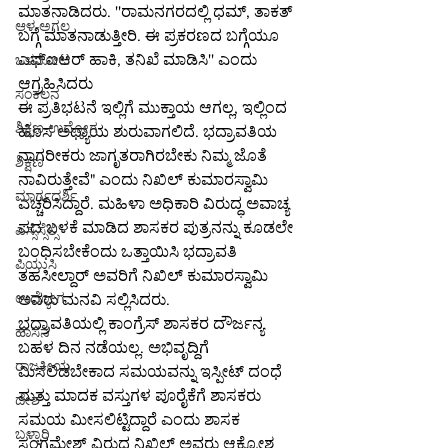
ಮಾತನಾಡಿದರು. ''ರಾಮನಗರದಲ್ಲಿ ಧಮ್, ತಾಕತ್ 
ಆಳ-ಅಗಲ
ಬಗ್ಗೆ ಮಾತನಾಡುತ್ತೀರಿ. ಈ ಪ್ರಕರಣದ ಬಗ್ಗೆಯೂ 
ಎಫ್​ಐಆರ್​ ಹಾಕಿ, ತನಿಖೆ ಮಾಡಿಸಿ'' ಎಂದು 
ಒಳನೋಟ
ಆಗ್ರಹಿಸಿದರು
ಸಂಕಲನ
ಈ ಪ್ರತಿಭಟನೆ ಇಲ್ಲಿಗೆ ಮುಕ್ತಾಯ ಆಗಲ್ಲ, ಇಲ್ಲಿಂದ 
ಶಿಕ್ಷಣ-ಉದ್ಯೋಗ
ಹೊಸ ಅಧ್ಯಾಯ ಶುರುವಾಗಲಿದೆ. ಭದ್ರಾವತಿಯ 
ನಾಗರೀಕರು ಜಾಗೃತರಾಗಿರಬೇಕು ನಿಮ್ಮ ಜೊತೆ 
ಶಿಕ್ಷಣ
ನಾವಿರುತ್ತೇವೆ" ಎಂದು ನಿಖಿಲ್ ಕುಮಾರಸ್ವಾಮಿ 
ಮಾರ್ಗದರ್ಶಿ
ಎಚ್ಚರಿಸಿದ್ದಾರೆ. ಮಹಿಳಾ ಅಧಿಕಾರಿ ವಿರುದ್ಧ ಅವಾಚ್ಯ 
ಪದ ಬಳಕೆ ಮಾಡಿದ ಶಾಸಕರ ಪುತ್ರನನ್ನು ಕೂಡಲೇ 
ಎಸ್ಸೆಸ್ಸೆಲ್ಸಿ
ಬಂಧಿಸಬೇಕೆಂದು ಒತ್ತಾಯಿಸಿ ಭದ್ರಾವತಿ 
ಪಿಯುಸಿ
ತಹಸೀಲ್ದಾರ್ ಅವರಿಗೆ ನಿಖಿಲ್ ಕುಮಾರಸ್ವಾಮಿ 
ಉದ್ಯೋಗ
ಅವರು ಮನವಿ ಸಲ್ಲಿಸಿದರು.
ಭದ್ರಾವತಿಯಲ್ಲಿ ಕಾಂಗ್ರೆಸ್ ಶಾಸಕರ ದೌರ್ಜನ್ಯ 
ಹಾಸನ
ಬಹಳ ದಿನ ನಡೆಯಲ್ಲ. ಅಭಿವೃದ್ದಿಗೆ 
ರಾಜಕೀಯ
ಮಿಸಲಿಡಬೇಕಾದ ಸಮಯವನ್ನು ಇಸ್ಪೀಟ್ ದಂಧೆ 
ಮತ್ತು ಮಾದಕ ವಸ್ತುಗಳ ಪೂರೈಕೆಗೆ ಶಾಸಕರು 
ದೇಶ
ಸಮಯ ಮೀಸಲಿಟ್ಟಿದ್ದಾರೆ ಎಂದು ಶಾಸಕ 
ಬಳ್ಳಾರಿ
ಸಂಗಮೇಶ್ ವಿರುದ್ಧ ನಿಖಿಲ್ ಅವರು ಆಕ್ರೋಶ 