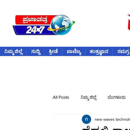
ನಿಮ್ಮ ಜಿಲ್ಲೆ
ಸುದ್ದಿ
ಕ್ರೀಡೆ
ವಾಣಿಜ್ಯ
ತಂತ್ರಜ್ಞಾನ
ಸಮಗ್ರ
All Posts
ನಿಮ್ಮ ಜಿಲ್ಲೆ
ಬೆಂಗಳೂರು
new waves technol
ವಿದೇಶ
ಕ್ರೀಡೆ
ಕ್ರಿಕೆಟ್
ವ