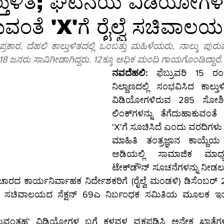
ಲ್ತುಳಿತ; ಘಟನೆಯ ವಿಡಿಯೋಗಳನ
ುವಂತೆ 'X'ಗೆ ರೈಲ್ವೆ ಸಚಿವಾಲ
ಕ್ಷರತೆ
ತಂತ್ರಜ್ಞಾನ
ತಂತ್ರಜ್ಞಾನ-ಸುದ್ದಿ
ತಂತ್ರಜ್ಞಾನ-ಟಿಪ್ಸ್
ಸಾ
ಕಾರ, ದೆಹಲಿ ಕಾಲ್ತುಳಿತದಲ್ಲಿ ಒಂಬತ್ತು ಮಹಿಳೆಯರು, ನಾಲ್ಕು ಪುರುಷರ
ಠ 18 ಜನರು ಸಾವಿಗೀಡಾಗಿದ್ದರು. 12ಕ್ಕೂ ಅಧಿಕ ಮಂದಿ ಗಾಯಗೊಂಡಿದ್ದಾರೆ.
ಗ್ರ-ಮಾಹಿತಿ
ಆಳ-ಅಗಲ
ಒಳನೋಟ
ಸಂಕಲನ
ಶಿಕ್ಷಣ-
ನವದೆಹಲಿ:
 ಫೆಬ್ರುವರಿ 15 ರಂ
ನಿಲ್ದಾಣದಲ್ಲಿ ಸಂಭವಿಸಿದ ಕಾಲ್ತುಳ
ವಿಡಿಯೋಗಳಿರುವ 285 ಸೋಶ
ಲಿಂಕ್‌ಗಳನ್ನು ತೆಗೆದುಹಾಕುವಂತೆ ರೈಲ್ವೆ ಸಚಿವಾಲಯ 
'X'ಗೆ ಸೂಚಿಸಿದೆ ಎಂದು ವರದಿಗಳು ತ
ಮಾಹಿತಿ ತಂತ್ರಜ್ಞಾನ ಕಾಯ್ದೆಯ ಸೆ
ಅಡಿಯಲ್ಲಿ ಸಾಮಾಜಿಕ ಮಾಧ್ಯಮ
ಟೇಕ್‌ಡೌನ್ ಸೂಚನೆಗಳನ್ನು ನೀಡಲು ರೈಲ್ವೆ ಸಚಿವಾಲಯ 
ಚಾರದ ಕಾರ್ಯನಿರ್ವಾಹಕ ನಿರ್ದೇಶಕರಿಗೆ (ರೈಲ್ವೆ ಮಂಡಳಿ) ಡಿಸೆಂಬರ್
ಟಿ ಸಚಿವಾಲಯದ ಸೆಕ್ಷನ್ 69ಎ ನಿರ್ಬಂಧಕ ಸಮಿತಿಯ ಮೂಲಕ ಇಂ
್ರಿಸುವಂತಹ' ವಿಡಿಯೋಗಳ ಬಗ್ಗೆ ಕಳವಳ ವ್ಯಕ್ತಪಡಿಸಿ ಅನೇಕ ಖಾತೆಗಳಿಂದ ಟ್