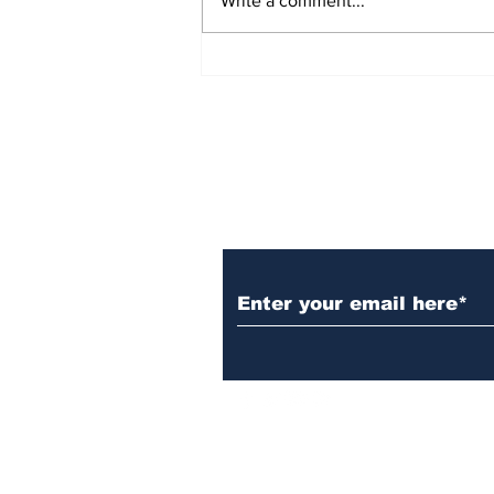
Write a comment...
'ಪ್ರಜಾಪ್ರಭುತ್ವ ಉಳಿಸಿ': CJP
Protest ಬೆಂಬಲಿಸಿ ಸಂವಿಧಾನದ
ಪ್ರಸ್ತಾವನೆ ಓದಿದ ಸುಪ್ರೀಂ ಕೋರ್ಟ್
ವಕೀಲರು!
Subscribe to Our N