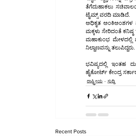
ತೆಗೆದುಹಾಕಲು ಸಚಿವಾಲಯ
ಟೈಮ್ಸ್ ವರದಿ ಮಾಡಿದೆ.
ಅಧಿಕೃತ ಅಂಕಿಅಂಶಗಳ ಪ್ರ
ಮಕ್ಕಳು ಸೇರಿದಂತೆ ಕನಿಷ್
ಮಹಾಕುಂಭ ಮೇಳದಲ್ಲಿ ಪಾಲ್ಗೊಳ್ಳಲು ಪ್ರಯಾಗ್‌ರಾಜ್‌ಗೆ ತೆರಳ
ನಿಲ್ದಾಣವನ್ನು ತಲುಪಿದ್ದರು.
ಭವಿಷ್ಯದಲ್ಲಿ ಇಂತಹ ದು
ಹೈಕೋರ್ಟ್ ಕೇಂದ್ರ ಸರ್ಕಾರ
ರಾಷ್ಟ್ರೀಯ
ಸುದ್ದಿ
Recent Posts