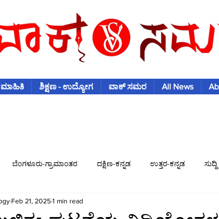
 ಮಾಹಿತಿ
ಶಿಕ್ಷಣ - ಉದ್ಯೋಗ
ವಾಕ್ ಸಮರ
All News
Ab
ಬೆಂಗಳೂರು-ಗ್ರಾಮಾಂತರ
ದಕ್ಷಿಣ-ಕನ್ನಡ
ಉತ್ತರ-ಕನ್ನಡ
ಸುದ್ದಿ
ogy
Feb 21, 2025
1 min read
ಿಶ್ವಕಪ್
ಫುಟ್-ಬಾಲ್
ಟೆನಿಸ್
ಇತರ-ಕ್ರೀಡೆಗಳು
ವಾಣಿಜ್ಯ