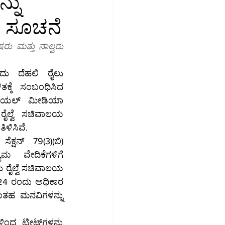
್ನು
ಯ ಸೂಚನೆ
ಮಾಜಿಕ ಮಾಧ್ಯಮ
ು ಮತ್ತು ನಾಲ್ವರು 
ಉದ್ಯೋಗ
ದು ದೆಹಲಿ ರೈಲು 
ಿತಕ್ಕೆ ಸಂಬಂಧಿಸಿದ 
ಿಯಲ್ ಮೀಡಿಯಾ 
ಿಳಿಸಿವೆ.
ಕ್ಷನ್ 79(3)(ಬಿ) 
 ವೇದಿಕೆಗಳಿಗೆ 
 24 ರಂದು ಅಧಿಕಾರ 
ತಹ ಮನವಿಗಳನ್ನು 
ವೀಟ್‌ಗಳನ್ನು 