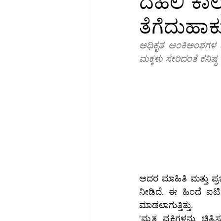
ದೆಹಲಿ ಕಾ
ತೆಗೆದುಹಾಕ
ಬಂಡವಾಳ-ಮಾರುಕಟ್ಟೆ
ಹಣಕಾಸು-ಸಾ
ಅಧಿಕೃತ ಅಂಕಿಅಂಶಗಳ ಪ್ರ
ಮಕ್ಕಳು ಸೇರಿದಂತೆ ಕನಿಷ್
ಗ್ಯಾಜೆಟ್-ವಿಮರ್ಶೆ
ವಿಜ್ಞಾನ
ಸಮ
ಅದರ ಮಾಹಿತಿ ಮತ್ತು ಪ್ರ
ನೀಡಿದೆ. ಈ ಹಿಂದೆ ಐ
ಮಾಡಲಾಗುತ್ತಿತ್ತು.
'ಮೃತ ವ್ಯಕ್ತಿಗಳನ್ನು ಚಿತ