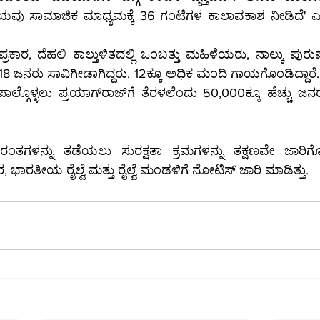
ವು ಸಾಮಾಜಿಕ ಮಾಧ್ಯಮಕ್ಕೆ 36 ಗಂಟೆಗಳ ಕಾಲಾವಕಾಶ ನೀಡಿದೆ' ಎಂ
ಕಾರ, ದೆಹಲಿ ಕಾಲ್ತುಳಿತದಲ್ಲಿ ಒಂಬತ್ತು ಮಹಿಳೆಯರು, ನಾಲ್ಕು ಪುರುಷರ
ಠ 18 ಜನರು ಸಾವಿಗೀಡಾಗಿದ್ದರು. 12ಕ್ಕೂ ಅಧಿಕ ಮಂದಿ ಗಾಯಗೊಂಡಿದ್ದಾರೆ.
ಲೆಂದು 50,000ಕ್ಕೂ ಹೆಚ್ಚು ಜನರು ನವದೆಹಲಿ ರೈಲು 
ರಂತಗಳನ್ನು ತಡೆಯಲು ಸುರಕ್ಷತಾ ಕ್ರಮಗಳನ್ನು ತಕ್ಷಣವೇ ಜಾರಿಗೊ
, ಭಾರತೀಯ ರೈಲ್ವೆ ಮತ್ತು ರೈಲ್ವೆ ಮಂಡಳಿಗೆ ನೋಟಿಸ್ ಜಾರಿ ಮಾಡಿತ್ತು.