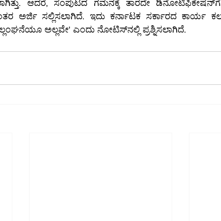
್ತು. ಆದರೆ, ಸಂಪುಟದ ಗಮನಕ್ಕೆ ತಾರದೇ ಡಿನೋಟಿಫಿಕೇಷನ್‌ಗೆ ಅನುಮತಿ ಕೋರಿ 
ನಿಯಮಾವಳಿ 1977ರ ಉಲ್ಲಂಘನೆಯೂ ಅಲ್ಲವೇ' ಎಂದು ನೋಟಿಸ್‌ನಲ್ಲಿ ಪ್ರಶ್ನಿಸಲಾಗಿದೆ.