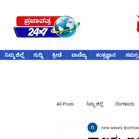
ನಿಮ್ಮ ಜಿಲ್ಲೆ
ಸುದ್ದಿ
ಕ್ರೀಡೆ
ವಾಣಿಜ್ಯ
ತಂತ್ರಜ್ಞಾನ
ಸಮಗ್ರ
All Posts
ನಿಮ್ಮ ಜಿಲ್ಲೆ
ಬೆಂಗಳೂರು
new waves technol
ವಿದೇಶ
ಕ್ರೀಡೆ
ಕ್ರಿಕೆಟ್
ವ