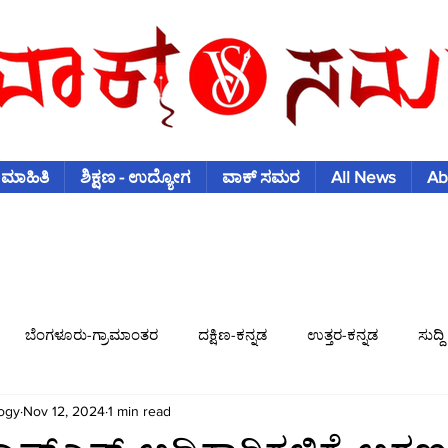
 ಮಾಹಿತಿ
ಶಿಕ್ಷಣ - ಉದ್ಯೋಗ
ವಾಕ್ ಸಮರ
All News
Ab
ಬೆಂಗಳೂರು-ಗ್ರಾಮಾಂತರ
ದಕ್ಷಿಣ-ಕನ್ನಡ
ಉತ್ತರ-ಕನ್ನಡ
ಸುದ್ದಿ
ogy
Nov 12, 2024
1 min read
ಿಶ್ವಕಪ್
ಫುಟ್-ಬಾಲ್
ಟೆನಿಸ್
ಇತರ-ಕ್ರೀಡೆಗಳು
ವಾಣಿಜ್ಯ