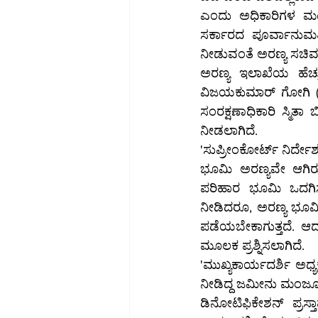
ಎಂದು ಅಧಿಕಾರಿಗಳ ಮಟ್ಟದಲ್ಲೇ ನಿರ್ಧಾರ ಕ
ಸರ್ಕಾರದ ಪೂರ್ವಾನುಮತಿ
ನೀಡುವಂತೆ ಅರಣ್ಯ ಸಚಿವ ಈ
ಅರಣ್ಯ ಇಲಾಖೆಯ ಹೆಚ್ಚುವರಿ ಮುಖ್ಯ ಕ
ವಿಜಯಕುಮಾರ್‌ ಗೋಗಿ (ಇಬ್ಬರೂ ಈಗ ನಿವೃತ್ತಿ) ಹಾಗೂ ಐಟಿಸಿ ವಿಭಾಗದ ಈಗಿನ ಹೆಚ್ಚುವರಿ ಪ್ರಧಾನ ಮುಖ್ಯ ಅರಣ್ಯ 
ಸಂರಕ್ಷಣಾಧಿಕಾರಿ ಸ್ಮಿತಾ ಬಿಜ್ಜೂರ್‌, ತಾಂತ್ರಿಕ ಕೋಶದ ಅಧಿಕಾರಿ ಆರ್. ಗೋಕುಲ್‌ ಅವರಿಗ
ನೀಡಲಾಗಿದೆ.
'ಸುಪ್ರೀಂಕೋರ್ಟ್‌ ನಿರ್ದೇಶನದಂತೆ ಅನ್ಯ ಉದ್ದೇಶಕ್ಕೆ ಭೂ ಪರಿವರ್ತನೆ ಆಗದ ಹೊರತು ಒಮ್ಮೆ ಅರಣ್ಯ ಎಂದು ನಮೂದಾದ 
ಭೂಮಿ ಅರಣ್ಯವೇ ಆಗಿರುತ
ಪರಿಹಾರ ಭೂಮಿ ಒದಗಿಸ
ನೀಡಿದರೂ, ಅರಣ್ಯ ಭೂಮಿಯ
ಪಡೆಯಬೇಕಾಗುತ್ತದೆ. ಆದ
ಮೂಲಕ ಪ್ರಶ್ನಿಸಲಾಗಿದೆ.
'ಮುಖ್ಯಕಾರ್ಯದರ್ಶಿ ಅಧ್ಯಕ
ನೀಡಿದ್ದ ಜಮೀನು ಮಂಜೂರಾತಿಗಳ ಬಗ್ಗೆ ಅಡ್ವೊಕೇಟ್‌ ಜ
ಡಿನೋಟಿಫಿಕೇಶನ್‌ ಪ್ರಸ್ತಾವವನ್ನು ಸಚಿವ ಸಂಪುಟದ ನಿರ್ಧಾರಕ್ಕಾಗಿ ಸಲ್ಲಿಸಲು ಅರಣ್ಯ ಇಲಾಖೆ ಹೆಚ್ಚುವರಿ ಮುಖ್ಯ 