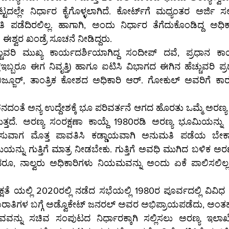
ೈಗೊಳ್ಳಲಾಗಿದೆ. ಕೋರ್ಟ್‌ಗೆ ಮಧ್ಯಂತರ ಅರ್ಜಿ ಸಲ್ಲಿಸುವ ಪೂರ್ವದಲ್ಲಿ 
 ಪಡೆದಿರಲಿಲ್ಲ. ಹಾಗಾಗಿ, ಅಂದು ನಿರ್ಧಾರ ತೆಗೆದುಕೊಂಡಿದ್ದ ಅಧಿಕ
ಶ್ವರ ಖಂಡ್ರೆ ಸೂಚನೆ ನೀಡಿದ್ದರು.
ಾರ್ಯದರ್ಶಿಯಾಗಿದ್ದ ಸಂದೀಪ್‌ ದವೆ, ಪ್ರಧಾನ ಕಾರ್ಯದರ್ಶಿ ಯಾಗಿದ್ದ 
ೆ ಕಾರಣ ಕೇಳಿ ನೋಟಿಸ್‌ 
್ತದೆ. ಅರಣ್ಯ ಸಂರಕ್ಷಣಾ ಕಾಯ್ದೆ 1980ರಡಿ ಅರಣ್ಯ ಭೂಮಿಯನ್ನು ಅ
ುವಾಗ ಮೊತ್ತ ಪಾವತಿಸಿ ಕಡ್ಡಾಯವಾಗಿ ಅನುಮತಿ ಪಡೆಯ ಬೇಕಾಗು
ನ್ನು ಗುತ್ತಿಗೆ ಮಾತ್ರ ನೀಡಬೇಕು. ಗುತ್ತಿಗೆ ಅವಧಿ ಮುಗಿದ ಬಳಿಕ ಅರಣ
ರೂ, ನಾಲ್ವರು ಅಧಿಕಾರಿಗಳು ನಿಯಮವನ್ನು ಅಂದು ಏಕೆ ಪಾಲಿಸಲಿಲ್ಲ
್ಷತೆ ಯಲ್ಲಿ 2020ರಲ್ಲಿ ನಡೆದ ಸಭೆಯಲ್ಲಿ 1980ರ ಪೂರ್ವದಲ್ಲಿ ವಿವಿಧ ಸರ
ನರಲ್‌ ಅವರ ಅಭಿಪ್ರಾಯಪಡೆದು, ಅಂತಹ ಅರಣ್ಯಪ್ರದೇಶಗಳ 