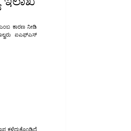
ಯ ಇಲಾಖೆ
ಮಾಜಿಕ ಮಾಧ್ಯಮ
ಉದ್ಯೋಗ