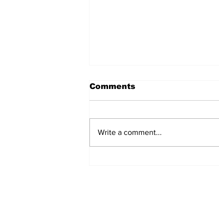
Comments
Write a comment...
ನಾಳೆಯೇ ನೂತನ ಸಚಿವರ
ಪ್ರಮಾಣವಚನ?: ಅಗತ್ಯ ಸಿದ್ಧತೆ
ನಡೆಸುವಂತೆ ರಾಜ್ಯಪಾಲರ ಕಚೇರಿಗೆ
ಅನಧಿಕೃತ ಸೂಚನೆ