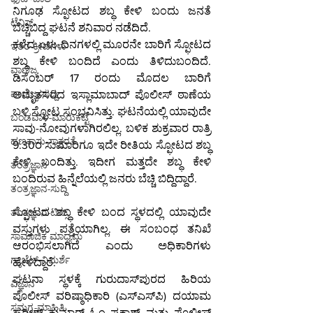
ನಿಗೂಢ ಸ್ಫೋಟದ ಶಬ್ಧ ಕೇಳಿ ಬಂದು ಜನತೆ 
ಟೆನಿಸ್
ಬೆಚ್ಚಿಬಿದ್ದ ಘಟನೆ ಶನಿವಾರ ನಡೆದಿದೆ.
ಕಳೆದ ಏಳು ದಿನಗಳಲ್ಲಿ ಮೂರನೇ ಬಾರಿಗೆ ಸ್ಫೋಟದ 
ಇತರ-ಕ್ರೀಡೆಗಳು
ಶಬ್ಧ ಕೇಳಿ ಬಂದಿದೆ ಎಂದು ತಿಳಿದುಬಂದಿದೆ. 
ವಾಣಿಜ್ಯ
ಡಿಸೆಂಬರ್ 17 ರಂದು ಮೊದಲ ಬಾರಿಗೆ 
ವಾಣಿಜ್ಯ-ಸುದ್ದಿ
ಅಮೃತಸರದ ಇಸ್ಲಾಮಾಬಾದ್ ಪೊಲೀಸ್ ಠಾಣೆಯ 
ಬಳಿ ಸ್ಫೋಟ ಸಂಭವಿಸಿತ್ತು. ಘಟನೆಯಲ್ಲಿ ಯಾವುದೇ 
ಬಂಡವಾಳ-ಮಾರುಕಟ್ಟೆ
ಸಾವು-ನೋವುಗಳಾಗಿರಲಿಲ್ಲ. ಬಳಿಕ ಶುಕ್ರವಾರ ರಾತ್ರಿ 
ಹಣಕಾಸು-ಸಾಕ್ಷರತೆ
9.30ರ ಸುಮಾರಿಗೂ ಇದೇ ರೀತಿಯ ಸ್ಫೋಟದ ಶಬ್ಧ 
ಕೇಳಿ ಬಂದಿತ್ತು. ಇದೀಗ ಮತ್ತದೇ ಶಬ್ಧ ಕೇಳಿ 
ತಂತ್ರಜ್ಞಾನ
ಬಂದಿರುವ ಹಿನ್ನೆಲೆಯಲ್ಲಿ ಜನರು ಬೆಚ್ಚಿ ಬಿದ್ದಿದ್ದಾರೆ.
ತಂತ್ರಜ್ಞಾನ-ಸುದ್ದಿ
ಸ್ಫೋಟದ ಶಬ್ಧ ಕೇಳಿ ಬಂದ ಸ್ಥಳದಲ್ಲಿ ಯಾವುದೇ 
ತಂತ್ರಜ್ಞಾನ-ಟಿಪ್ಸ್
ವಸ್ತುಗಳು ಪತ್ತೆಯಾಗಿಲ್ಲ. ಈ ಸಂಬಂಧ ತನಿಖೆ 
ಸಾಮಾಜಿಕ ಮಾಧ್ಯಮ
ಆರಂಭಿಸಲಾಗಿದೆ ಎಂದು ಅಧಿಕಾರಿಗಳು 
ಗ್ಯಾಜೆಟ್-ವಿಮರ್ಶೆ
ಹೇಳಿದ್ದಾರೆ.
ಘಟನಾ ಸ್ಥಳಕ್ಕೆ ಗುರುದಾಸ್‌ಪುರದ ಹಿರಿಯ 
ವಿಜ್ಞಾನ
ಪೊಲೀಸ್ ವರಿಷ್ಠಾಧಿಕಾರಿ (ಎಸ್‌ಎಸ್‌ಪಿ) ದಯಾಮ 
ಸಮಗ್ರ-ಮಾಹಿತಿ
ಹರೀಶ್ ಕುಮಾರ್ ಓಂ ಪ್ರಕಾಶ್ ಮತ್ತು ಪೊಲೀಸ್ 