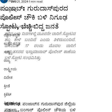
All Posts
Dec 21, 2024
1 min read
ಪಂಜಾಬ್‌: ಗುರುದಾಸ್‌ಪುರದ
ನಿಮ್ಮ ಜಿಲ್ಲೆ
ಪೊಲೀಸ್ ಚೌಕಿ ಬಳಿ ನಿಗೂಢ
ಬೆಂಗಳೂರು
ಸ್ಫೋಟ, ಬೆಚ್ಚಿ ಬಿದ್ದ ಜನತೆ
ಬೆಂಗಳೂರು-ಗ್ರಾಮಾಂತರ
ಕಳೆದ ಏಳು ದಿನಗಳಲ್ಲಿ ಮೂರನೇ ಬಾರಿಗೆ ಸ್ಫೋಟದ 
ದಕ್ಷಿಣ-ಕನ್ನಡ
ಶಬ್ಧ ಕೇಳಿ ಬಂದಿದೆ ಎಂದು ತಿಳಿದುಬಂದಿದೆ. 
ಉತ್ತರ-ಕನ್ನಡ
ಡಿಸೆಂಬರ್ 17 ರಂದು ಮೊದಲ ಬಾರಿಗೆ 
ಅಮೃತಸರದ ಇಸ್ಲಾಮಾಬಾದ್ ಪೊಲೀಸ್ ಠಾಣೆಯ 
ಸುದ್ದಿ
ಬಳಿ ಸ್ಫೋಟ ಸಂಭವಿಸಿತ್ತು.
ರಾಜ್ಯ
ರಾಷ್ಟ್ರೀಯ
ವಿದೇಶ
ಕ್ರೀಡೆ
ಕ್ರಿಕೆಟ್
ವಿಶ್ವಕಪ್
ಚಂಡೀಗಢ
: ಪಂಜಾಬ್‌ನ ಗುರುದಾಸ್‌ಪುರ ಜಿಲ್ಲೆಯ 
ವಡಾಲಾ ಬಂಗಾರ್ ಪೊಲೀಸ್ ಚೌಕಿಯ ಬಳಿ 
ಫುಟ್-ಬಾಲ್