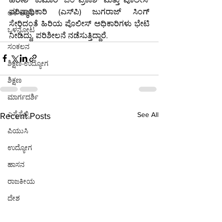
ವರಿಷ್ಠಾಧಿಕಾರಿ (ಎಸ್‌ಪಿ) ಜುಗರಾಜ್ ಸಿಂಗ್ 
ಆಳ-ಅಗಲ
ಸೇರಿದಂತೆ ಹಿರಿಯ ಪೊಲೀಸ್ ಅಧಿಕಾರಿಗಳು ಭೇಟಿ 
ಒಳನೋಟ
ನೀಡಿದ್ದು, ಪರಿಶೀಲನೆ ನಡೆಸುತ್ತಿದ್ದಾರೆ.
ಸಂಕಲನ
ಶಿಕ್ಷಣ-ಉದ್ಯೋಗ
ಶಿಕ್ಷಣ
ಮಾರ್ಗದರ್ಶಿ
ಎಸ್ಸೆಸ್ಸೆಲ್ಸಿ
See All
Recent Posts
ಪಿಯುಸಿ
ಉದ್ಯೋಗ
ಹಾಸನ
ರಾಜಕೀಯ
ದೇಶ
ಬಳ್ಳಾರಿ