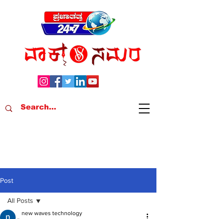
Post
All Posts
new waves technology