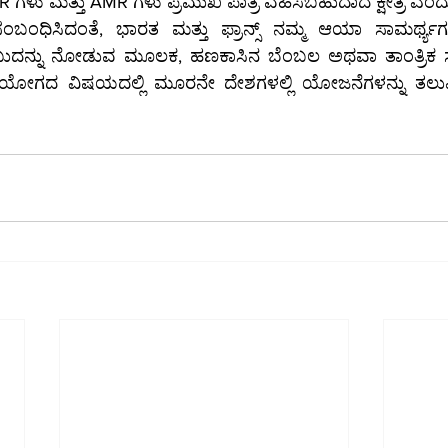
ೇಕು. SMR ಗಳು ಮತ್ತು AMR ಗಳು ಪ್ರಮುಖ ಪಾತ್ರ ವಹಿಸಬಹುದಾದ ಕ್ಷೇತ್ರ ಎಂ
ೆ ಸಂಬಂಧಿಸಿದಂತೆ, ಭಾರತ ಮತ್ತು ಫ್ರಾನ್ಸ್ ನಮ್ಮ ಆಯಾ ಸಾಮರ್ಥ್ಯಗ
ಬುದನ್ನು ನೋಡುವ ಮೂಲಕ, ಹಣಕಾಸಿನ ಬೆಂಬಲ ಅಥವಾ ತಾಂತ್ರಿ
ಹಯೋಗದ ವಿಷಯದಲ್ಲಿ ಮೂರನೇ ದೇಶಗಳಲ್ಲಿ ಯೋಜನೆಗಳನ್ನು ತಲುಪಿ