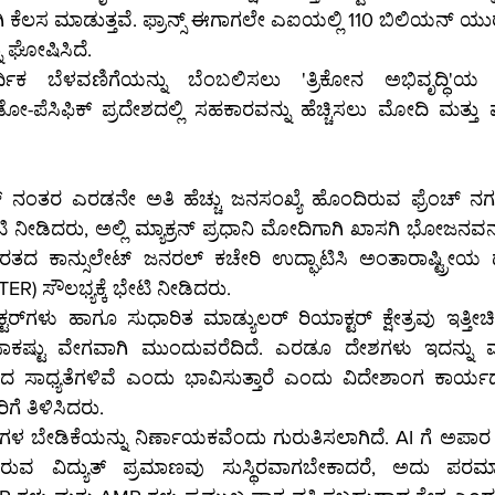
ಕೆಲಸ ಮಾಡುತ್ತವೆ. ಫ್ರಾನ್ಸ್ ಈಗಾಗಲೇ ಎಐಯಲ್ಲಿ 110 ಬಿಲಿಯನ್ ಯು
ಘೋಷಿಸಿದೆ.
 ಬೆಳವಣಿಗೆಯನ್ನು ಬೆಂಬಲಿಸಲು 'ತ್ರಿಕೋನ ಅಭಿವೃದ್ಧಿ'ಯ 
ಸಿಫಿಕ್ ಪ್ರದೇಶದಲ್ಲಿ ಸಹಕಾರವನ್ನು ಹೆಚ್ಚಿಸಲು ಮೋದಿ ಮತ್ತು ಮ್ಯ
ರಿಸ್ ನಂತರ ಎರಡನೇ ಅತಿ ಹೆಚ್ಚು ಜನಸಂಖ್ಯೆ ಹೊಂದಿರುವ ಫ್ರೆಂಚ್ ನಗರ
ಿದರು, ಅಲ್ಲಿ ಮ್ಯಾಕ್ರನ್ ಪ್ರಧಾನಿ ಮೋದಿಗಾಗಿ ಖಾಸಗಿ ಭೋಜನವನ್
ದ ಕಾನ್ಸುಲೇಟ್ ಜನರಲ್ ಕಚೇರಿ ಉದ್ಘಾಟಿಸಿ ಅಂತಾರಾಷ್ಟ್ರೀಯ ಥರ
TER) ಸೌಲಭ್ಯಕ್ಕೆ ಭೇಟಿ ನೀಡಿದರು.
ಳಲ್ಲಿ ಹೆಚ್ಚು 
ಸಾಕಷ್ಟು ವೇಗವಾಗಿ ಮುಂದುವರೆದಿದೆ. ಎರಡೂ ದೇಶಗಳು ಇದನ್ನು ಮು
ಾಧ್ಯತೆಗಳಿವೆ ಎಂದು ಭಾವಿಸುತ್ತಾರೆ ಎಂದು ವಿದೇಶಾಂಗ ಕಾರ್ಯದರ್ಶಿ
ರಿಗೆ ತಿಳಿಸಿದರು.
 ಬೇಡಿಕೆಯನ್ನು ನಿರ್ಣಾಯಕವೆಂದು ಗುರುತಿಸಲಾಗಿದೆ. AI ಗೆ ಅಪಾರ ಪ
್ಯವಿರುವ ವಿದ್ಯುತ್ ಪ್ರಮಾಣವು ಸುಸ್ಥಿರವಾಗಬೇಕಾದರೆ, ಅದು ಪರಮಾ