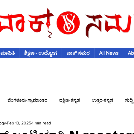
 ಮಾಹಿತಿ
ಶಿಕ್ಷಣ - ಉದ್ಯೋಗ
ವಾಕ್ ಸಮರ
All News
Ab
ಬೆಂಗಳೂರು-ಗ್ರಾಮಾಂತರ
ದಕ್ಷಿಣ-ಕನ್ನಡ
ಉತ್ತರ-ಕನ್ನಡ
ಸುದ್ದಿ
ogy
Feb 13, 2025
1 min read
ಿಶ್ವಕಪ್
ಫುಟ್-ಬಾಲ್
ಟೆನಿಸ್
ಇತರ-ಕ್ರೀಡೆಗಳು
ವಾಣಿಜ್ಯ