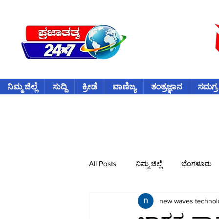
ನಿಮ್ಮ ಜಿಲ್ಲೆ
ಸುದ್ದಿ
ಕ್ರೀಡೆ
ವಾಣಿಜ್ಯ
ತಂತ್ರಜ್ಞಾನ
ಸಮಗ್ರ
All Posts
ನಿಮ್ಮ ಜಿಲ್ಲೆ
ಬೆಂಗಳೂರು
new waves technol
ವಿದೇಶ
ಕ್ರೀಡೆ
ಕ್ರಿಕೆಟ್
ವ