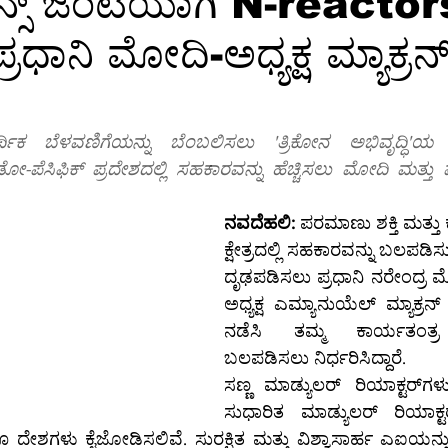
ಾನ್ಸ್ ಜಂಟಿಯಾಗಿ N-reactor
ಪ್ರಧಾನಿ ಮೋದಿ-ಅಧ್ಯಕ್ಷ ಮ್ಯಾಕ್ರನ
ಕ್ಷರತೆ
ತಂತ್ರಜ್ಞಾನ
ತಂತ್ರಜ್ಞಾನ-ಸುದ್ದಿ
ತಂತ್ರಜ್ಞಾನ-ಟಿಪ್ಸ್
ಸಾ
ಗ್ರ-ಮಾಹಿತಿ
ಆಳ-ಅಗಲ
ಒಳನೋಟ
ಸಂಕಲನ
ಶಿಕ್ಷಣ-
 ಬೆಳವಣಿಗೆಯನ್ನು ಬೆಂಬಲಿಸಲು 'ತ್ರಿಕೋನ ಅಭಿವೃದ್ಧಿ'ಯ 
ಸಿಫಿಕ್ ಪ್ರದೇಶದಲ್ಲಿ ಸಹಕಾರವನ್ನು ಹೆಚ್ಚಿಸಲು ಮೋದಿ ಮತ್ತು ಮ್ಯ
ನವದೆಹಲಿ:
 ಪರಮಾಣು ಶಕ್ತಿ ಮತ್ತು ಕೃತ
ಕ್ಷೇತ್ರದಲ್ಲಿ ಸಹಕಾರವನ್ನು ಬಲಪಡ
ದೃಢಪಡಿಸಲು ಪ್ರಧಾನಿ ನರೇಂದ್ರ ಮೋ
ಅಧ್ಯಕ್ಷ ಎಮ್ಯಾನುಯೆಲ್ ಮ್ಯಾಕ್ರನ
ನಡೆಸಿ ತಮ್ಮ ಕಾರ್ಯತಂತ್ರ ಸ
ಬಲಪಡಿಸಲು ನಿರ್ಧರಿಸಿದ್ದಾರೆ.
ಸಣ್ಣ ಮಾಡ್ಯುಲರ್ ರಿಯಾಕ್ಟರ್‌ಗಳು (SMRs) ಹಾಗೂ 
ಸುಧಾರಿತ ಮಾಡ್ಯುಲರ್ ರಿಯಾಕ್ಟರ್‌ಗಳನ್ನು (AMR
 ದೇಶಗಳು ಕೈಜೋಡಿಸಲಿವೆ. ಸುರಕ್ಷಿತ ಮತ್ತು ವಿಶ್ವಾಸಾರ್ಹ ಎಐಯನ್ನು 