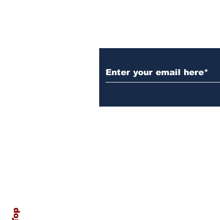
ವಕೀಲರು!
Subscribe to Our N