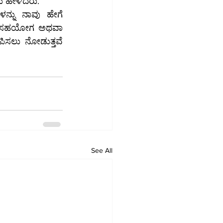
ದು ಹೇಳಿದರು.
ಳನ್ನು ನಾವು ಹೇಗೆ 
ಕ ಸಹಯೋಗ ಅಥವಾ 
ಸಲು ನೋಡುತ್ತವೆ 
See All