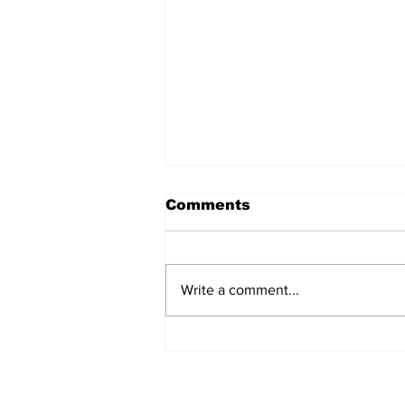
Comments
Write a comment...
'ಪ್ರಜಾಪ್ರಭುತ್ವ ಉಳಿಸಿ': CJP
Protest ಬೆಂಬಲಿಸಿ ಸಂವಿಧಾನದ
ಪ್ರಸ್ತಾವನೆ ಓದಿದ ಸುಪ್ರೀಂ ಕೋರ್ಟ್