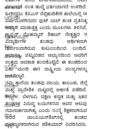
ವರ್ಗಾವಣೆ ನಂತ ಹುದ್ದೆ ಭರ್ತಿಯಾಗದೆ ಉಳಿದಿದೆ. 
ಆಳ-ಅಗಲ
ಹೀಗಿದ್ದರೂ ಕೆಪಿಎಸ್ ನೆಲ್ಲಿಹುದಿಕೇರಿ ಶಾಲೆಯಲ್ಲಿ 14 
ಒಳನೋಟ
ವರ್ಷದೊಳಗಿನವರ ಫುಟ್ ಬಾಲ್ ತಂಡ ಪ್ರತಿನಿತ್ಯ 
ಸಂಕಲನ
ಅಭ್ಯಾಸ ಮಾಡುತ್ತಿತ್ತ ಎಂದು ಮೂಲಗಳು ತಿಳಿಸಿವೆ. 
ಕ್ಯಾಪ್ಟನ್ ಮೊಹಮ್ಮದ್ ಶಿಹಾಲ್ ನೇತೃತ್ವದ 11 
ಶಿಕ್ಷಣ-ಉದ್ಯೋಗ
ವಿದ್ಯಾರ್ಥಿಗಳ ತಂಡವು ಆರ್ಥಿಕವಾಗಿ 
ಶಿಕ್ಷಣ
ದುರ್ಬಲವಾಗಿರುವ ಕುಟುಂಬದಿಂದ ಬಂದಿದೆ. 
ಆದಾಗ್ಯೂ, ಪಟ್ಟುಬಿಡದ ಅಭ್ಯಾಸದಿಂದ ಅವರಿಗೆ 
ಮಾರ್ಗದರ್ಶಿ
ಉತ್ತಮ ಅವಕಾಶ ತಂದಕೊಟ್ಟಿದೆ. ಈ ತಂಡದಿಂದ 
ಎಸ್ಸೆಸ್ಸೆಲ್ಸಿ
ಏಳು ಮಂದಿ ಈಗ ರಾಷ್ಟ್ರೀಯ ಪಂದ್ಯಗಳನ್ನು 
ಆಡಲಿದ್ದಾರೆ.
ಪಿಯುಸಿ
ನಮ್ಮ ಶಾಲೆಯ ತಂಡವು ವಲಯ, ತಾಲೂಕು, ಜಿಲ್ಲೆ 
ಉದ್ಯೋಗ
ಮತ್ತು ಪ್ರಾದೇಶಿಕ ಮಟ್ಟದಲ್ಲಿ ಅರ್ಹತೆ ಪಡೆದಿದೆ. 
ಹಾಸನ
ಕಲ್ಬುರ್ಗಿ, ಬೆಳಗಾವಿ, ದಕ್ಷಿಣ ಕನ್ನಡ ಮತ್ತು ಇತರ 
ತಂಡಗಳ ವಿರುದ್ಧ ಜಯಗಳಿಸಿದ ಅವರ ಆಟವು 
ರಾಜಕೀಯ
ಗಮನಾರ್ಹವಾಗಿತ್ತು ಎಂದು ಸಂಸ್ಥೆ ಶಿಕ್ಷಕರಾಗಿರುವ 
ದೇಶ
ಆದರೆ ಚಾಂಪಿಯನ್‌ಶಿಪ್‌ನಲ್ಲಿ ತಂಡದ 
ವ್ಯವಸ್ಥಾಪಕರಾಗಿರುವ ಶಶಿಕುಮಾರ್ ವಿವರಿಸಿದರು. 
ಬಳ್ಳಾರಿ