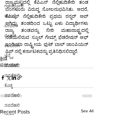
ರಾಜ್ಯಮಟ್ಟದಲ್ಲಿ ಕೆಪಿಎಸ್ ನೆಲ್ಲಿಹುದಿಕೇರಿ ತಂಡ 
ಗಡಚಿರೋಲಿ
ಬೆಂಗಳೂರು ವಿರುದ್ಧ ಸೋಲನುಭವಿಸಿತು. ಆದರೆ, 
ಮುಂಬೈ
ಕೆಪಿಎಸ್ ನೆಲ್ಲಿಹುದಿಕೇರಿ ಪ್ರಥಮ ರನ್ನರ್ ಅಪ್ 
ಆಗಿದ್ದು, ತಂಡದಿಂದ ಒಟ್ಟು ಏಳು ವಿದ್ಯಾರ್ಥಿಗಳು 
ಬೀದರ್
ರಾಜ್ಯ ತಂಡವನ್ನು ಸೇರಿ ಮಹಾರಾಷ್ಟ್ರದಲ್ಲಿ 
ಬೀದರ್
ನಡೆಯಲಿರುವ ಸ್ಕೂಲ್ ಗೇಮ್ಸ್ ಫೆಡರೇಷನ್ ಆಫ್ 
ಇಂಡಿಯಾ ರಾಷ್ಟ್ರೀಯ ಫುಟ್ ಬಾಲ್ ಚಾಂಪಿಯನ್ 
ಕಲಬುರಗಿ
ಷಿಪ್ ನಲ್ಲಿ ಕರ್ನಾಟಕವನ್ನು ಪ್ರತಿನಿಧಿಸಲಿದ್ದಾರೆ.
ಚೆನ್ನೈ
ಕ್ರೀಡೆ
ಫುಟ್-ಬಾಲ್
ನವದೆಹಲಿ
ನವದೆಹಲಿ
ಕೊಚ್ಚಿ
ನವದೆಹಲಿ
ನವದೆಹಲಿ
See All
Recent Posts
ಭಾರತ
ಪುಣೆ