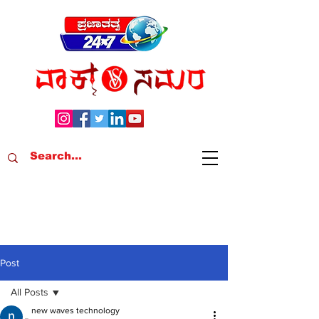
Post
All Posts
new waves technology