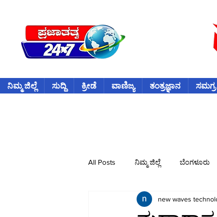
ನಿಮ್ಮ ಜಿಲ್ಲೆ
ಸುದ್ದಿ
ಕ್ರೀಡೆ
ವಾಣಿಜ್ಯ
ತಂತ್ರಜ್ಞಾನ
ಸಮಗ್ರ
All Posts
ನಿಮ್ಮ ಜಿಲ್ಲೆ
ಬೆಂಗಳೂರು
new waves technol
ವಿದೇಶ
ಕ್ರೀಡೆ
ಕ್ರಿಕೆಟ್
ವ