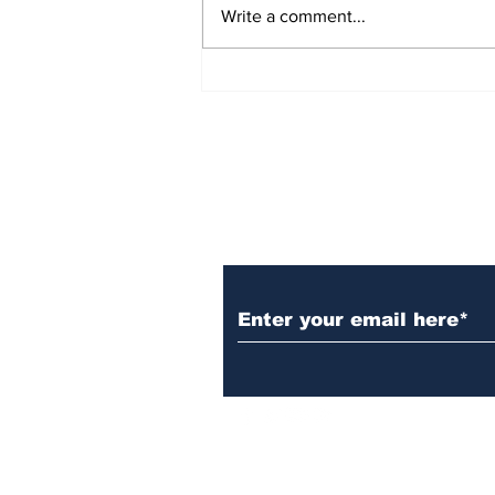
Write a comment...
'ಪ್ರಜಾಪ್ರಭುತ್ವ ಉಳಿಸಿ': CJP
Protest ಬೆಂಬಲಿಸಿ ಸಂವಿಧಾನದ
ಪ್ರಸ್ತಾವನೆ ಓದಿದ ಸುಪ್ರೀಂ ಕೋರ್ಟ್
ವಕೀಲರು!
Subscribe to Our N