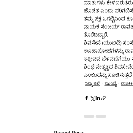
ಮಾತುಗಳು ಕೇಳಿಬರುತ್ತಿರುವ
ಹೊಡೆತ ಎಂದು ಪರಿಗಣಿಸಲಾ
ತಮ್ಮ ಪಕ್ಷ ಒಗಟ್ಟಿನಿಂದ ಕ
ನಾಯಕ ಸಂಜಯ್ ರಾವತ್ ಹೇಳ
ತೊರೆದಿದ್ದಾರೆ.
ಶಿವಸೇನೆ (ಯುಬಿಟಿ) ಸಂಸದ
ಊಹಾಪೋಹಗಳನ್ನು ರಾವತ್ ಇತ
ಇತ್ತೀಚಿನ ಬೆಳವಣಿಗೆಯು
ಶಿಂಧೆ ನೇತೃತ್ವದ ಶಿವಸೇನೆ
ಎಂಬುದನ್ನು ಸೂಚಿಸುತ್ತದೆ
ನಿಮ್ಮ ಜಿಲ್ಲೆ
ಮುಂಬೈ
ರಾಜಕ
Recent Posts