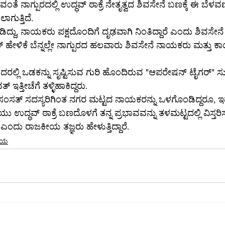
ಂತೆ ನಾಗ್ಪುರದಲ್ಲಿ ಉದ್ಧವ್ ಠಾಕ್ರೆ ನೇತೃತ್ವದ ಶಿವಸೇನೆ ಬಣಕ್ಕೆ ಈ ಬೆಳ
ಗುತ್ತಿದೆ.
ೂಡಿದ್ದು, ನಾಯಕರು ಪಕ್ಷದೊಂದಿಗೆ ದೃಢವಾಗಿ ನಿಂತಿದ್ದಾರೆ ಎಂದು ಶಿವಸೇನೆ
ಿಕೆ ಬೆನ್ನಲ್ಲೇ ನಾಗ್ಪುರದ ಹಲವಾರು ಶಿವಸೇನೆ ನಾಯಕರು ಮತ್ತು ಕಾರ
ರಲ್ಲಿ ಒಡಕನ್ನು ಸೃಷ್ಟಿಸುವ ಗುರಿ ಹೊಂದಿರುವ "ಆಪರೇಷನ್ ಟೈಗರ್" ಸುತ
್ತೀಚೆಗೆ ತಳ್ಳಿಹಾಕಿದ್ದರು.
 ಸಂಸತ್ ಸದಸ್ಯರಿಗಿಂತ ನಗರ ಮಟ್ಟದ ನಾಯಕರನ್ನು ಒಳಗೊಂಡಿದ್ದರೂ, 
ಯು ಉದ್ಧವ್ ಠಾಕ್ರೆ ಬಣದೊಳಗೆ ತನ್ನ ಪ್ರಭಾವವನ್ನು ತಳಮಟ್ಟದಲ್ಲಿ ವಿಸ್ತರಿಸ
 ಎಂದು ರಾಜಕೀಯ ತಜ್ಞರು ಹೇಳುತ್ತಿದ್ದಾರೆ.
ೀಯ