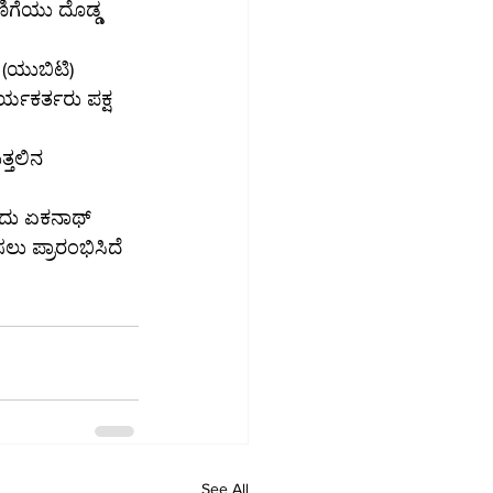
ವಣಿಗೆಯು ದೊಡ್ಡ 
 (ಯುಬಿಟಿ) 
್ಯಕರ್ತರು ಪಕ್ಷ 
್ತಲಿನ 
ಇದು ಏಕನಾಥ್ 
ಲು ಪ್ರಾರಂಭಿಸಿದೆ 
See All