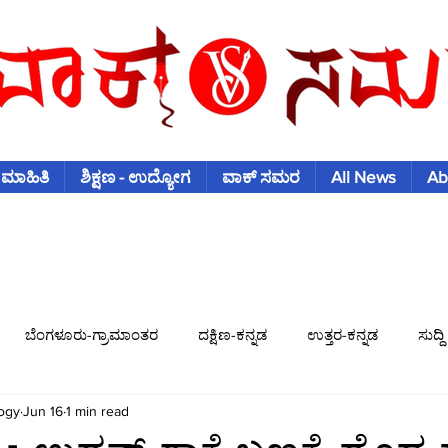
 ಮಾಹಿತಿ
ಶಿಕ್ಷಣ - ಉದ್ಯೋಗ
ವಾಕ್ ಸಮರ
All News
Ab
ಬೆಂಗಳೂರು-ಗ್ರಾಮಾಂತರ
ದಕ್ಷಿಣ-ಕನ್ನಡ
ಉತ್ತರ-ಕನ್ನಡ
ಸುದ್ದಿ
ogy
Jun 16
1 min read
ಿಶ್ವಕಪ್
ಫುಟ್-ಬಾಲ್
ಟೆನಿಸ್
ಇತರ-ಕ್ರೀಡೆಗಳು
ವಾಣಿಜ್ಯ