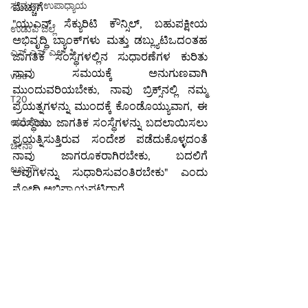
ಸುಮನಾ ಉಪಾಧ್ಯಾಯ
ಮೆಚ್ಚುಗೆ
"ಯುಎನ್ ಸೆಕ್ಯುರಿಟಿ ಕೌನ್ಸಿಲ್, ಬಹುಪಕ್ಷೀಯ 
ಉಡುಪಿ ಜಿಲ್ಲೆ
ಅಭಿವೃದ್ಧಿ ಬ್ಯಾಂಕ್‌ಗಳು ಮತ್ತು ಡಬ್ಲ್ಯುಟಿಒದಂತಹ 
ಎಸ್ ಎಸ್ ಎಲ್ ಸಿ
ಜಾಗತಿಕ ಸಂಸ್ಥೆಗಳಲ್ಲಿನ ಸುಧಾರಣೆಗಳ ಕುರಿತು 
ನಾವು ಸಮಯಕ್ಕೆ ಅನುಗುಣವಾಗಿ 
visa
ಮುಂದುವರಿಯಬೇಕು, ನಾವು ಬ್ರಿಕ್ಸ್‌ನಲ್ಲಿ ನಮ್ಮ 
T20
ಪ್ರಯತ್ನಗಳನ್ನು ಮುಂದಕ್ಕೆ ಕೊಂಡೊಯ್ಯುವಾಗ, ಈ 
ಸಂಸ್ಥೆಯು ಜಾಗತಿಕ ಸಂಸ್ಥೆಗಳನ್ನು ಬದಲಾಯಿಸಲು 
ಅಮೇರಿಕಾ
ಪ್ರಯತ್ನಿಸುತ್ತಿರುವ ಸಂದೇಶ ಪಡೆದುಕೊಳ್ಳದಂತೆ 
ಚೀನಾ
ನಾವು ಜಾಗರೂಕರಾಗಿರಬೇಕು, ಬದಲಿಗೆ 
ಲಖನೌ
ಅವುಗಳನ್ನು ಸುಧಾರಿಸುವಂತಿರಬೇಕು" ಎಂದು 
ಮೋದಿ ಅಭಿಪ್ರಾಯಪಟ್ಟಿದ್ದಾರೆ.
ಮುಂಬೈ
"ನಮ್ಮ ವೈವಿಧ್ಯತೆ, ಪರಸ್ಪರ ಗೌರವ ಮತ್ತು ಒಮ್ಮತದ 
ಬಂಗಾಳ
ಆಧಾರದ ಮೇಲೆ ಮುಂದುವರಿಯುವ ನಮ್ಮ 
ಸಂಪ್ರದಾಯವು ನಮ್ಮ ಸಹಕಾರಕ್ಕೆ ಆಧಾರವಾಗಿದೆ" 
ಮೋದಿ
ಎಂದು ಮೋದಿ ಹೇಳಿದ್ದಾರೆ.
Indian Stock Market
ಸುದ್ದಿ
ವಿದೇಶ
ಜೈಲು