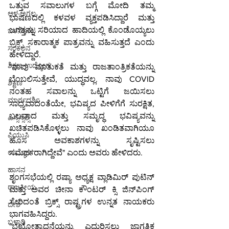
ಒತ್ತುವ ಸವಾಲುಗಳ ಬಗ್ಗೆ ಮೋದಿ ತಮ್ಮ 
ಆಳ-ಅಗಲ
ಭಾಷಣದಲ್ಲಿ ಕಳವಳ ವ್ಯಕ್ತಪಡಿಸಿದ್ದಾರೆ ಮತ್ತು 
ಜಗತ್ತನ್ನು ಸರಿಯಾದ ಹಾದಿಯಲ್ಲಿ ಕೊಂಡೊಯ್ಯಲು 
ಒಳನೋಟ
ಬ್ರಿಕ್ಸ್ ಸಕಾರಾತ್ಮಕ ಪಾತ್ರವನ್ನು ವಹಿಸುತ್ತದೆ ಎಂದು 
ಸಂಕಲನ
ಹೇಳಿದ್ದಾರೆ.
ಶಿಕ್ಷಣ-ಉದ್ಯೋಗ
"ನಾವು ಮಾತುಕತೆ ಮತ್ತು ರಾಜತಾಂತ್ರಿಕತೆಯನ್ನು 
ಬೆಂಬಲಿಸುತ್ತೇವೆ, ಯುದ್ಧವಲ್ಲ. ನಾವು COVID 
ಶಿಕ್ಷಣ
ನಂತಹ ಸವಾಲನ್ನು ಒಟ್ಟಿಗೆ ಜಯಿಸಲು 
ಮಾರ್ಗದರ್ಶಿ
ಸಾಧ್ಯವಾದಂತೆಯೇ, ಭವಿಷ್ಯದ ಪೀಳಿಗೆಗೆ ಸುರಕ್ಷಿತ, 
ಬಲವಾದ ಮತ್ತು ಸಮೃದ್ಧ ಭವಿಷ್ಯವನ್ನು 
ಎಸ್ಸೆಸ್ಸೆಲ್ಸಿ
ಖಚಿತಪಡಿಸಿಕೊಳ್ಳಲು ನಾವು ಖಂಡಿತವಾಗಿಯೂ 
ಪಿಯುಸಿ
ಹೊಸ ಅವಕಾಶಗಳನ್ನು ಸೃಷ್ಟಿಸಲು 
ಸಮರ್ಥರಾಗಿದ್ದೇವೆ" ಎಂದು ಅವರು ಹೇಳಿದರು.
ಉದ್ಯೋಗ
ಹಾಸನ
ಶೃಂಗಸಭೆಯಲ್ಲಿ ರಷ್ಯಾ ಅಧ್ಯಕ್ಷ ವ್ಲಾಡಿಮಿರ್ ಪುಟಿನ್ 
ರಾಜಕೀಯ
ಮತ್ತು ಅವರ ಚೀನಾ ಕೌಂಟರ್ ಕ್ಸಿ ಜಿನ್‌ಪಿಂಗ್ 
ಸೇರಿದಂತೆ ಬ್ರಿಕ್ಸ್ ರಾಷ್ಟ್ರಗಳ ಉನ್ನತ ನಾಯಕರು 
ದೇಶ
ಭಾಗವಹಿಸಿದ್ದರು.
ಬಳ್ಳಾರಿ
"ಭಯೋತ್ಪಾದನೆಯನ್ನು ಎದುರಿಸಲು ಜಾಗತಿಕ 