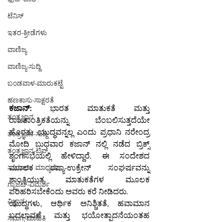
ಟೆನಿಸ್
ಇತರ-ಕ್ರೀಡೆಗಳು
ವಾಣಿಜ್ಯ
ವಾಣಿಜ್ಯ-ಸುದ್ದಿ
ಬಂಡವಾಳ-ಮಾರುಕಟ್ಟೆ
ಹಣಕಾಸು-ಸಾಕ್ಷರತೆ
ಕಜಾನ್: 
ಭಾರತ ಮಾತುಕತೆ ಮತ್ತು 
ತಂತ್ರಜ್ಞಾನ
ರಾಜತಾಂತ್ರಿಕತೆಯನ್ನು ಬೆಂಬಲಿಸುತ್ತದೆಯೇ 
ಹೊರತು ಯುದ್ಧವನ್ನಲ್ಲ ಎಂದು ಪ್ರಧಾನಿ ನರೇಂದ್ರ 
ತಂತ್ರಜ್ಞಾನ-ಸುದ್ದಿ
ಮೋದಿ ಬುಧವಾರ ಕಜಾನ್ ನಲ್ಲಿ ನಡೆದ ಬ್ರಿಕ್ಸ್ 
ತಂತ್ರಜ್ಞಾನ-ಟಿಪ್ಸ್
ಶೃಂಗಸಭೆಯಲ್ಲಿ ಹೇಳಿದ್ದಾರೆ. ಈ ಸಂದೇಶದ 
ಮೂಲಕ ರಷ್ಯಾ-ಉಕ್ರೇನ್ ಸಂಘರ್ಷವನ್ನು 
ಸಾಮಾಜಿಕ ಮಾಧ್ಯಮ
ಶಾಂತಿಯುತ ಮಾತುಕತೆಗಳ ಮೂಲಕ 
ಗ್ಯಾಜೆಟ್-ವಿಮರ್ಶೆ
ಪರಿಹರಿಸಬೇಕೆಂದು ಅವರು ಕರೆ ನೀಡಿದರು.
ವಿಜ್ಞಾನ
ಯುದ್ಧಗಳು, ಆರ್ಥಿಕ ಅನಿಶ್ಚಿತತೆ, ಹವಾಮಾನ 
ಬದಲಾವಣೆ ಮತ್ತು ಭಯೋತ್ಪಾದನೆಯಂತಹ 
ಸಮಗ್ರ-ಮಾಹಿತಿ