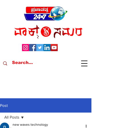
Post
All Posts
new waves technology