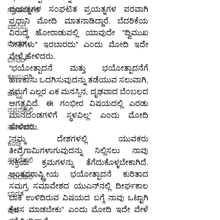
ಪ್ರಯತ್ನಗಳ ಸಂಘಟಿತ ಪ್ರಯತ್ನಗಳ ಪರವಾಗಿ 
ಗಡಚಿರೋಲಿ
ಪ್ರಧಾನಿ ಮೋದಿ ಮಾತನಾಡಿದ್ದಾರೆ. ಬೆದರಿಕೆಯ 
ಮುಂಬೈ
ವಿರುದ್ಧ ಹೋರಾಡುವಲ್ಲಿ ಯಾವುದೇ "ದ್ವಿಮುಖ 
ಬೀದರ್
ನೀತಿಗಳು" ಇರಬಾರದು" ಎಂದು ಮೋದಿ ಇದೇ 
ವೇಳೆ ಹೇಳಿದರು.
ಬೀದರ್
"ಭಯೋತ್ಪಾದನೆ ಮತ್ತು ಭಯೋತ್ಪಾದನೆಗೆ 
ಕಲಬುರಗಿ
ಹಣಕಾಸು ಒದಗಿಸುವುದನ್ನು ತಡೆಯುವ ಸಲುವಾಗಿ, 
ನಮಗೆ ಎಲ್ಲರ ಏಕ ಮನಸ್ಸಿನ, ದೃಢವಾದ ಬೆಂಬಲದ 
ಚೆನ್ನೈ
ಅಗತ್ಯವಿದೆ. ಈ ಗಂಭೀರ ವಿಷಯದಲ್ಲಿ ಎರಡು 
ನವದೆಹಲಿ
ಮಾನದಂಡಗಳಿಗೆ ಸ್ಥಳವಿಲ್ಲ" ಎಂದು ಮೋದಿ 
ಹೇಳಿದರು.
ನವದೆಹಲಿ
"ನಮ್ಮ ದೇಶಗಳಲ್ಲಿ ಯುವಕರು 
ಕೊಚ್ಚಿ
ತೀವ್ರಗಾಮಿಗಳಾಗುವುದನ್ನು ನಿಲ್ಲಿಸಲು ನಾವು 
ನವದೆಹಲಿ
ಸಕ್ರಿಯ ಕ್ರಮಗಳನ್ನು ತೆಗೆದುಕೊಳ್ಳಬೇಕಾಗಿದೆ. 
ಅಂತರರಾಷ್ಟ್ರೀಯ ಭಯೋತ್ಪಾದನೆ ಕುರಿತಾದ 
ನವದೆಹಲಿ
ಸಮಗ್ರ ಸಮಾವೇಶದ ಯುಎನ್‌ನಲ್ಲಿ ದೀರ್ಘಕಾಲ 
ಭಾರತ
ಬಾಕಿ ಉಳಿದಿರುವ ವಿಷಯದ ಬಗ್ಗೆ ನಾವು ಒಟ್ಟಾಗಿ 
ಕೆಲಸ ಮಾಡಬೇಕು" ಎಂದು ಮೋದಿ ಇದೇ ವೇಳೆ 
ಪುಣೆ