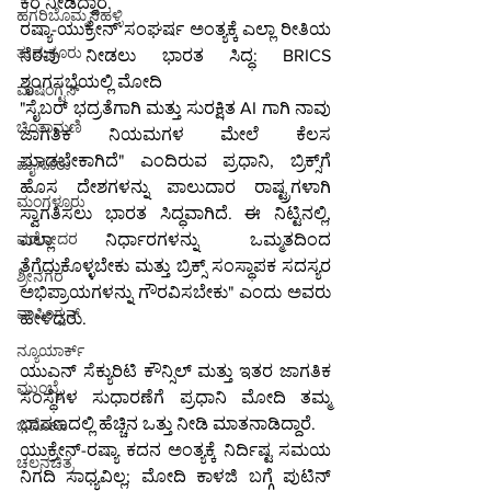
ಕರೆ ನೀಡಿದ್ದಾರೆ.
ಹಗರಿಬೊಮ್ಮನಹಳ್ಳಿ
ರಷ್ಯಾ-ಯುಕ್ರೇನ್ ಸಂಘರ್ಷ ಅಂತ್ಯಕ್ಕೆ ಎಲ್ಲಾ ರೀತಿಯ 
ತುಮಕೂರು
ನೆರವು ನೀಡಲು ಭಾರತ ಸಿದ್ಧ: BRICS 
ಶೃಂಗಸಭೆಯಲ್ಲಿ ಮೋದಿ
ವಾಷಿಂಗ್ಟನ್
"ಸೈಬರ್ ಭದ್ರತೆಗಾಗಿ ಮತ್ತು ಸುರಕ್ಷಿತ AI ಗಾಗಿ ನಾವು 
ಚಿಂತಾಮಣಿ
ಜಾಗತಿಕ ನಿಯಮಗಳ ಮೇಲೆ ಕೆಲಸ 
ಮಾಡಬೇಕಾಗಿದೆ" ಎಂದಿರುವ ಪ್ರಧಾನಿ, ಬ್ರಿಕ್ಸ್‌ಗೆ 
ಮೈಸೂರು
ಹೊಸ ದೇಶಗಳನ್ನು ಪಾಲುದಾರ ರಾಷ್ಟ್ರಗಳಾಗಿ 
ಮಂಗಳೂರು
ಸ್ವಾಗತಿಸಲು ಭಾರತ ಸಿದ್ಧವಾಗಿದೆ. ಈ ನಿಟ್ಟಿನಲ್ಲಿ, 
ಎಲ್ಲಾ ನಿರ್ಧಾರಗಳನ್ನು ಒಮ್ಮತದಿಂದ 
ವಡೋದರ
ತೆಗೆದುಕೊಳ್ಳಬೇಕು ಮತ್ತು ಬ್ರಿಕ್ಸ್ ಸಂಸ್ಥಾಪಕ ಸದಸ್ಯರ 
ಶ್ರೀನಗರ
ಅಭಿಪ್ರಾಯಗಳನ್ನು ಗೌರವಿಸಬೇಕು" ಎಂದು ಅವರು 
ವಾಷಿಂಗ್ಟನ್
ಹೇಳಿದರು.
ನ್ಯೂಯಾರ್ಕ್
ಯುಎನ್ ಸೆಕ್ಯುರಿಟಿ ಕೌನ್ಸಿಲ್ ಮತ್ತು ಇತರ ಜಾಗತಿಕ 
ಮುಂಬೈ
ಸಂಸ್ಥೆಗಳ ಸುಧಾರಣೆಗೆ ಪ್ರಧಾನಿ ಮೋದಿ ತಮ್ಮ 
ಭಾಷಣದಲ್ಲಿ ಹೆಚ್ಚಿನ ಒತ್ತು ನೀಡಿ ಮಾತನಾಡಿದ್ದಾರೆ.
ಭದೋಹಿ
ಯುಕ್ರೇನ್-ರಷ್ಯಾ ಕದನ ಅಂತ್ಯಕ್ಕೆ ನಿರ್ದಿಷ್ಟ ಸಮಯ 
ಚಲನಚಿತ್ರ
ನಿಗದಿ ಸಾಧ್ಯವಿಲ್ಲ; ಮೋದಿ ಕಾಳಜಿ ಬಗ್ಗೆ ಪುಟಿನ್ 