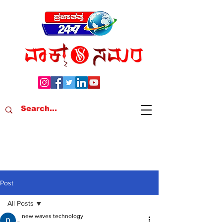
Post
All Posts
new waves technology