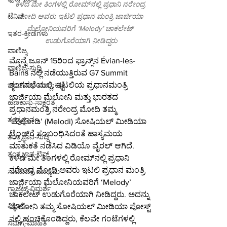
ಕಳೆದ ಮೇ ತಿಂಗಳಲ್ಲಿ ರೋಮ್‌ನಲ್ಲಿ ಪ್ರಧಾನಿ ನರೇಂದ್ರ 
ಟೆನಿಸ್
ಮೋದಿ ಅವರು ಇಟಲಿ ಪ್ರಧಾನ ಮಂತ್ರಿ ಜಾರ್ಜಿಯಾ 
ಮೆಲೋನಿಯವರಿಗೆ ‘Melody’ ಚಾಕಲೇಟ್ 
ಇತರ-ಕ್ರೀಡೆಗಳು
ಉಡುಗೊರೆಯಾಗಿ ನೀಡಿದ್ದರು
ವಾಣಿಜ್ಯ
ಮೊನ್ನೆ ಜೂನ್ 15ರಿಂದ ಫ್ರಾನ್ಸ್‌ನ Évian-les-
ವಾಣಿಜ್ಯ-ಸುದ್ದಿ
Bains ನಲ್ಲಿ ನಡೆಯುತ್ತಿರುವ G7 Summit 
ಶೃಂಗಸಭೆಯಲ್ಲಿ, ಇಟಲಿಯ ಪ್ರಧಾನಮಂತ್ರಿ 
ಬಂಡವಾಳ-ಮಾರುಕಟ್ಟೆ
ಜಾರ್ಜಿಯಾ ಮೆಲೋನಿ ಮತ್ತು ಭಾರತದ 
ಹಣಕಾಸು-ಸಾಕ್ಷರತೆ
ಪ್ರಧಾನಮಂತ್ರಿ ನರೇಂದ್ರ ಮೋದಿ ತಮ್ಮ 
ತಂತ್ರಜ್ಞಾನ
‘ಮೆಲೋಡಿ’ (Melodi) ಸೋಷಿಯಲ್ ಮೀಡಿಯಾ 
ಟ್ರೆಂಡ್‌ಗೆ ಸಂಬಂಧಿಸಿದಂತೆ ಹಾಸ್ಯಮಯ 
ತಂತ್ರಜ್ಞಾನ-ಸುದ್ದಿ
ಮಾತುಕತೆ ನಡೆಸಿದ ವಿಡಿಯೊ ವೈರಲ್ ಆಗಿದೆ.
ತಂತ್ರಜ್ಞಾನ-ಟಿಪ್ಸ್
ಕಳೆದ ಮೇ ತಿಂಗಳಲ್ಲಿ ರೋಮ್‌ನಲ್ಲಿ ಪ್ರಧಾನಿ 
ನರೇಂದ್ರ ಮೋದಿ ಅವರು ಇಟಲಿ ಪ್ರಧಾನ ಮಂತ್ರಿ 
ಸಾಮಾಜಿಕ ಮಾಧ್ಯಮ
ಜಾರ್ಜಿಯಾ ಮೆಲೋನಿಯವರಿಗೆ ‘Melody’ 
ಗ್ಯಾಜೆಟ್-ವಿಮರ್ಶೆ
ಚಾಕಲೇಟ್ ಉಡುಗೊರೆಯಾಗಿ ನೀಡಿದ್ದರು. ಅದನ್ನು 
ವಿಜ್ಞಾನ
ಮೆಲೋನಿ ತಮ್ಮ ಸೋಷಿಯಲ್ ಮೀಡಿಯಾ ಪೋಸ್ಟ್ 
ನಲ್ಲಿ ಹಂಚಿಕೊಂಡಿದ್ದರು, ಕೆಲವೇ ಗಂಟೆಗಳಲ್ಲಿ 
ಸಮಗ್ರ-ಮಾಹಿತಿ