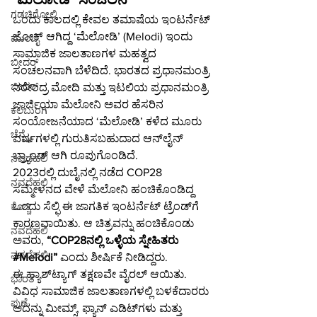
ಗಡಚಿರೋಲಿ
ಒಂದು ಕಾಲದಲ್ಲಿ ಕೇವಲ ತಮಾಷೆಯ ಇಂಟರ್ನೆಟ್ 
ಜೋಕ್ ಆಗಿದ್ದ ‘ಮೆಲೋಡಿ’ (Melodi) ಇಂದು 
ಮುಂಬೈ
ಸಾಮಾಜಿಕ ಜಾಲತಾಣಗಳ ಮಹತ್ವದ 
ಬೀದರ್
ಸಂಚಲನವಾಗಿ ಬೆಳೆದಿದೆ. ಭಾರತದ ಪ್ರಧಾನಮಂತ್ರಿ 
ಬೀದರ್
ನರೇಂದ್ರ ಮೋದಿ ಮತ್ತು ಇಟಲಿಯ ಪ್ರಧಾನಮಂತ್ರಿ 
ಜಾರ್ಜಿಯಾ ಮೆಲೋನಿ ಅವರ ಹೆಸರಿನ 
ಕಲಬುರಗಿ
ಸಂಯೋಜನೆಯಾದ ‘ಮೆಲೋಡಿ’ ಕಳೆದ ಮೂರು 
ಚೆನ್ನೈ
ವರ್ಷಗಳಲ್ಲಿ ಗುರುತಿಸಬಹುದಾದ ಆನ್‌ಲೈನ್ 
ಬ್ರ್ಯಾಂಡ್ ಆಗಿ ರೂಪುಗೊಂಡಿದೆ.
ನವದೆಹಲಿ
2023ರಲ್ಲಿ ದುಬೈನಲ್ಲಿ ನಡೆದ COP28 
ನವದೆಹಲಿ
ಸಮ್ಮೇಳನದ ವೇಳೆ ಮೆಲೋನಿ ಹಂಚಿಕೊಂಡಿದ್ದ 
ಒಂದು ಸೆಲ್ಫಿ ಈ ಜಾಗತಿಕ ಇಂಟರ್ನೆಟ್ ಟ್ರೆಂಡ್‌ಗೆ 
ಕೊಚ್ಚಿ
ಕಾರಣವಾಯಿತು. ಆ ಚಿತ್ರವನ್ನು ಹಂಚಿಕೊಂಡು 
ನವದೆಹಲಿ
ಅವರು, 
“COP28ನಲ್ಲಿ ಒಳ್ಳೆಯ ಸ್ನೇಹಿತರು 
ನವದೆಹಲಿ
#Melodi
”
 ಎಂದು ಶೀರ್ಷಿಕೆ ನೀಡಿದ್ದರು.
ಈ ಹ್ಯಾಶ್‌ಟ್ಯಾಗ್ ತಕ್ಷಣವೇ ವೈರಲ್ ಆಯಿತು. 
ಭಾರತ
ವಿವಿಧ ಸಾಮಾಜಿಕ ಜಾಲತಾಣಗಳಲ್ಲಿ ಬಳಕೆದಾರರು 
ಪುಣೆ
ಅದನ್ನು ಮೀಮ್ಸ್, ಫ್ಯಾನ್ ಎಡಿಟ್‌ಗಳು ಮತ್ತು 