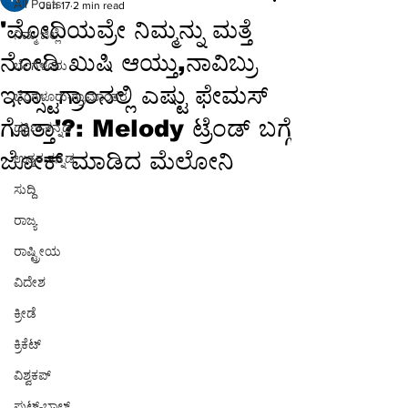
All Posts
Jun 17
2 min read
'ಮೋದಿಯವ್ರೇ ನಿಮ್ಮನ್ನು ಮತ್ತೆ
ನಿಮ್ಮ ಜಿಲ್ಲೆ
ನೋಡಿ ಖುಷಿ ಆಯ್ತು,ನಾವಿಬ್ರು
ಬೆಂಗಳೂರು
ಇನ್ಸ್ಟಾಗ್ರಾಂನಲ್ಲಿ ಎಷ್ಟು ಫೇಮಸ್
ಬೆಂಗಳೂರು-ಗ್ರಾಮಾಂತರ
ಗೊತ್ತಾ'?: Melody ಟ್ರೆಂಡ್ ಬಗ್ಗೆ
ದಕ್ಷಿಣ-ಕನ್ನಡ
ಜೋಕ್ ಮಾಡಿದ ಮೆಲೋನಿ
ಉತ್ತರ-ಕನ್ನಡ
ಸುದ್ದಿ
ರಾಜ್ಯ
ರಾಷ್ಟ್ರೀಯ
ವಿದೇಶ
ಕ್ರೀಡೆ
ಕ್ರಿಕೆಟ್
ವಿಶ್ವಕಪ್
ಫುಟ್-ಬಾಲ್