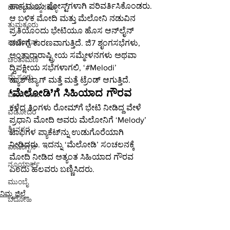
ಹಾಸ್ಯಮಯ ಪೋಸ್ಟ್‌ಗಳಾಗಿ ಪರಿವರ್ತಿಸಿಕೊಂಡರು. 
ಹಗರಿಬೊಮ್ಮನಹಳ್ಳಿ
ಆ ಬಳಿಕ ಮೋದಿ ಮತ್ತು ಮೆಲೋನಿ ನಡುವಿನ 
ತುಮಕೂರು
ಪ್ರತಿಯೊಂದು ಭೇಟಿಯೂ ಹೊಸ ಆನ್‌ಲೈನ್ 
ವಾಷಿಂಗ್ಟನ್
ಚರ್ಚೆಗೆ ಕಾರಣವಾಗುತ್ತಿದೆ. ಜಿ7 ಶೃಂಗಸಭೆಗಳು, 
ಅಂತಾರಾರಾಷ್ಟ್ರೀಯ ಸಮ್ಮೇಳನಗಳು ಅಥವಾ 
ಚಿಂತಾಮಣಿ
ದ್ವಿಪಕ್ಷೀಯ ಸಭೆಗಳಾಗಲಿ, ‘#Melodi’ 
ಮೈಸೂರು
ಹ್ಯಾಶ್‌ಟ್ಯಾಗ್ ಮತ್ತೆ ಮತ್ತೆ ಟ್ರೆಂಡ್ ಆಗುತ್ತಿದೆ.
‘ಮೆಲೋಡಿ’ಗೆ ಸಿಹಿಯಾದ ಗೌರವ
ಮಂಗಳೂರು
ಕಳೆದ ತಿಂಗಳು ರೋಮ್‌ಗೆ ಭೇಟಿ ನೀಡಿದ್ದ ವೇಳೆ 
ವಡೋದರ
ಪ್ರಧಾನಿ ಮೋದಿ ಅವರು ಮೆಲೋನಿಗೆ ‘Melody’ 
ಶ್ರೀನಗರ
ಟಾಫಿಗಳ ಪ್ಯಾಕೆಟ್‌ನ್ನು ಉಡುಗೊರೆಯಾಗಿ 
ನೀಡಿದರು. ಇದನ್ನು ‘ಮೆಲೋಡಿ’ ಸಂಚಲನಕ್ಕೆ 
ವಾಷಿಂಗ್ಟನ್
ಮೋದಿ ನೀಡಿದ ಅತ್ಯಂತ ಸಿಹಿಯಾದ ಗೌರವ 
ನ್ಯೂಯಾರ್ಕ್
ಎಂದು ಹಲವರು ಬಣ್ಣಿಸಿದರು.
ಮುಂಬೈ
ನಿಮ್ಮ ಜಿಲ್ಲೆ
ಭದೋಹಿ
ರಾಜಕೀಯ
ಚಲನಚಿತ್ರ