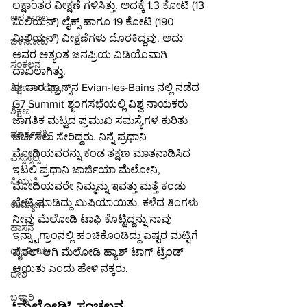
ಲಕ್ಷಾಂತರ ವೀಕ್ಷಣೆ ಗಳಿಸಿತ್ತು. ಅದಕ್ಕೆ 1.3 ಕೋಟಿ (13 
ಆಳ-ಅಗಲ
ಮಿಲಿಯನ್) ಲೈಕ್ಸ್ ಹಾಗೂ 19 ಕೋಟಿ (190 
ಮಿಲಿಯನ್) ವೀಕ್ಷಣೆಗಳು ದೊರಕಿದ್ದವು. ಅದು 
ಒಳನೋಟ
ಅವರ ಅತ್ಯಂತ ಜನಪ್ರಿಯ ವಿಡಿಯೊವಾಗಿ 
ಸಂಕಲನ
ದಾಖಲಾಗಿತ್ತು.
ಈ ವಾರ ಫ್ರಾನ್ಸ್‌ನ Evian-les-Bains ನಲ್ಲಿ ನಡೆದ 
ಶಿಕ್ಷಣ-ಉದ್ಯೋಗ
G7 Summit ಶೃಂಗಸಭೆಯಲ್ಲಿ ವಿಶ್ವ ನಾಯಕರು 
ಶಿಕ್ಷಣ
ಜಾಗತಿಕ ಮಟ್ಟದ ಪ್ರಮುಖ ಸಮಸ್ಯೆಗಳ ಕುರಿತು 
ಮಾರ್ಗದರ್ಶಿ
ಚರ್ಚಿಸಲು ಸೇರಿದ್ದರು. ನಿನ್ನೆ ಪ್ರಧಾನಿ 
ಮೋದಿಯವರನ್ನು ಕಂಡ ತಕ್ಷಣ ಮಾತನಾಡಿಸಿದ 
ಎಸ್ಸೆಸ್ಸೆಲ್ಸಿ
ಇಟಲಿ ಪ್ರಧಾನಿ ಜಾರ್ಜಿಯಾ ಮೆಲೋನಿ, 
ಪಿಯುಸಿ
ಮೋದಿಯವರೇ ನಿಮ್ಮನ್ನು ಇವತ್ತು ಮತ್ತೆ ಕಂಡು 
ಭೇಟಿ ಮಾಡಿದ್ದು ಖುಷಿಯಾಯಿತು. ಕಳೆದ ತಿಂಗಳು 
ಉದ್ಯೋಗ
ನೀವು ಮೆಲೋಡಿ ಟಾಫಿ ಕೊಟ್ಟಿದ್ದನ್ನು ನಾವು 
ಹಾಸನ
ಇನ್ಸ್ಟಾಗ್ರಾಂನಲ್ಲಿ ಹಂಚಿಕೊಂಡಿದ್ದು ಎಷ್ಟರ ಮಟ್ಟಿಗೆ 
ರಾಜಕೀಯ
ವೈರಲ್ ಆಗಿ ಮೆಲೋಡಿ ಹ್ಯಾಶ್ ಟಾಗ್ ಟ್ರೆಂಡ್ 
ಆಯಿತು ಎಂದು ಹೇಳಿ ನಕ್ಕರು.
ದೇಶ
ಬಳ್ಳಾರಿ
‘ಮೆಲೋಡಿ’ ಸಂಚಲನ