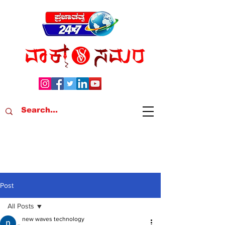
Post
All Posts
new waves technology