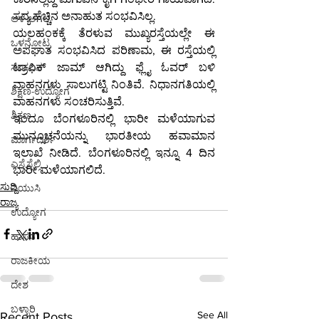
ಸದ್ಯ ಹೆಚ್ಚಿನ ಅನಾಹುತ ಸಂಭವಿಸಿಲ್ಲ.
ಆಳ-ಅಗಲ
ಯಲಹಂಕಕ್ಕೆ ತೆರಳುವ ಮುಖ್ಯರಸ್ತೆಯಲ್ಲೇ ಈ 
ಒಳನೋಟ
ಅಪಘಾತ ಸಂಭವಿಸಿದ ಪರಿಣಾಮ, ಈ ರಸ್ತೆಯಲ್ಲಿ 
ಟ್ರಾಫಿಕ್ ಜಾಮ್ ಆಗಿದ್ದು ಫ್ಲೈ ಓವರ್ ಬಳಿ 
ಸಂಕಲನ
ವಾಹನಗಳು ಸಾಲುಗಟ್ಟಿ ನಿಂತಿವೆ. ನಿಧಾನಗತಿಯಲ್ಲಿ 
ಶಿಕ್ಷಣ-ಉದ್ಯೋಗ
ವಾಹನಗಳು ಸಂಚರಿಸುತ್ತಿವೆ.
ಶಿಕ್ಷಣ
ಇಂದೂ ಬೆಂಗಳೂರಿನಲ್ಲಿ ಭಾರೀ ಮಳೆಯಾಗುವ 
ಮುನ್ಸೂಚನೆಯನ್ನು ಭಾರತೀಯ ಹವಾಮಾನ 
ಮಾರ್ಗದರ್ಶಿ
ಇಲಾಖೆ ನೀಡಿದೆ. ಬೆಂಗಳೂರಿನಲ್ಲಿ ಇನ್ನೂ 4 ದಿನ 
ಎಸ್ಸೆಸ್ಸೆಲ್ಸಿ
ಭಾರೀ ಮಳೆಯಾಗಲಿದೆ.
ಸುದ್ದಿ
ಪಿಯುಸಿ
ರಾಜ್ಯ
ಉದ್ಯೋಗ
ಹಾಸನ
ರಾಜಕೀಯ
ದೇಶ
ಬಳ್ಳಾರಿ
See All
Recent Posts