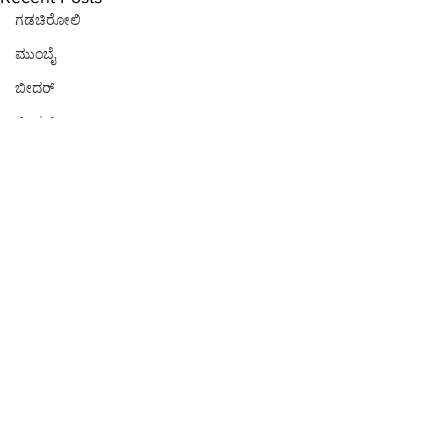
ಗಡಚಿರೋಲಿ
ಮುಂಬೈ
ಬೀದರ್
ಬೀದರ್
ಕಲಬುರಗಿ
ಚೆನ್ನೈ
ನವದೆಹಲಿ
ನವದೆಹಲಿ
ಕೊಚ್ಚಿ
ನವದೆಹಲಿ
ನವದೆಹಲಿ
ಭಾರತ
Comments
ಪುಣೆ