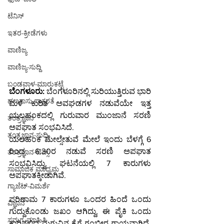
ಟೆನಿಸ್
ಇತರ-ಕ್ರೀಡೆಗಳು
ವಾಣಿಜ್ಯ
ವಾಣಿಜ್ಯ-ಸುದ್ದಿ
ಬಂಡವಾಳ-ಮಾರುಕಟ್ಟೆ
ಬೆಂಗಳೂರು:
 ಬೆಂಗಳೂರಿನಲ್ಲಿ ಸುರಿಯುತ್ತಿರುವ ಭಾರಿ 
ಹಣಕಾಸು-ಸಾಕ್ಷರತೆ
ಮಳೆ ಕುರಿತ ಅವಘಡಗಳ ನಡುವೆಯೇ ಇತ್ತ 
ಯಲಹಂಕದಲ್ಲಿ ಗುರುವಾರ ಮುಂಜಾನೆ ಸರಣಿ 
ತಂತ್ರಜ್ಞಾನ
ಅಪಘಾತ ಸಂಭವಿಸಿದೆ.
ತಂತ್ರಜ್ಞಾನ-ಸುದ್ದಿ
ಯಲಹಂಕ ಮೇಲ್ಸೇತುವೆ ಮೇಲೆ ಇಂದು ಬೆಳಗ್ಗೆ 6 
ರಿಂದ 6.30ರ ನಡುವೆ ಸರಣಿ ಅಪಘಾತ 
ತಂತ್ರಜ್ಞಾನ-ಟಿಪ್ಸ್
ಸಂಭವಿಸಿದ್ದು, ಘಟನೆಯಲ್ಲಿ 7 ಕಾರುಗಳು 
ಸಾಮಾಜಿಕ ಮಾಧ್ಯಮ
ಅಪಘಾತಕ್ಕೀಡಾಗಿವೆ.
ಗ್ಯಾಜೆಟ್-ವಿಮರ್ಶೆ
ಪರಿಣಾಮ 7 ಕಾರುಗಳೂ ಒಂದರ ಹಿಂದೆ ಒಂದು 
ವಿಜ್ಞಾನ
ಗುದ್ದುಕೊಂಡು ಜಖಂ ಆಗಿದ್ದು, ಈ ಪೈಕಿ ಒಂದು 
ಸಮಗ್ರ-ಮಾಹಿತಿ
ಕಾರಿನಲ್ಲಿದ್ದ ಮಗುವಿನ ಕೈಗೆ ಗಂಭೀರ ಗಾಯವಾಗಿದೆ. 