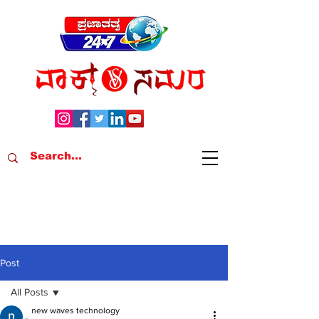
Post
All Posts
new waves technology