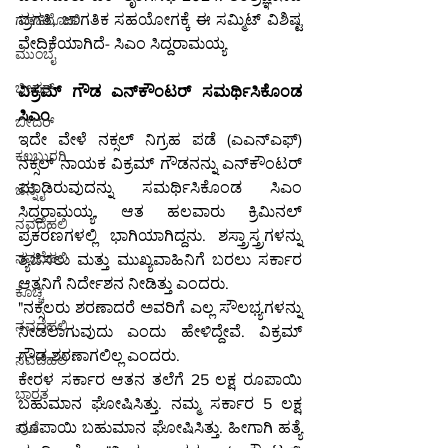
ಪ್ರಗತಿ, ಜಾಗತಿಕ ಸಹಯೋಗಕ್ಕೆ ಈ ಸಮ್ಮಿಟ್ ವಿಶಿಷ್ಟ 
ಗಡಚಿರೋಲಿ
ವೇದಿಕೆಯಾಗಿದೆ- ಸಿಎಂ ಸಿದ್ದರಾಮಯ್ಯ
ಮುಂಬೈ
ಬೀದರ್
ವಿಕ್ರಮ್ ಗೌಡ ಎನ್‌ಕೌಂಟರ್‌ ಸಮರ್ಥಿಸಿಕೊಂಡ 
ಸಿಎಂ
ಬೀದರ್
ಇದೇ ವೇಳೆ ನಕ್ಸಲ್ ನಿಗ್ರಹ ಪಡೆ (ಎಎನ್‌ಎಫ್) 
ಕಲಬುರಗಿ
ನಕ್ಸಲ್ ನಾಯಕ ವಿಕ್ರಮ್ ಗೌಡನನ್ನು ಎನ್‌ಕೌಂಟರ್‌ 
ಮಾಡಿರುವುದನ್ನು ಸಮರ್ಥಿಸಿಕೊಂಡ ಸಿಎಂ 
ಚೆನ್ನೈ
ಸಿದ್ದರಾಮಯ್ಯ, ಆತ ಹಲವಾರು ಕ್ರಿಮಿನಲ್ 
ನವದೆಹಲಿ
ಪ್ರಕರಣಗಳಲ್ಲಿ ಭಾಗಿಯಾಗಿದ್ದನು. ಶಸ್ತ್ರಾಸ್ತ್ರಗಳನ್ನು 
ನವದೆಹಲಿ
ತ್ಯಜಿಸಲು ಮತ್ತು ಮುಖ್ಯವಾಹಿನಿಗೆ ಬರಲು ಸರ್ಕಾರ 
ಆತನಿಗೆ ನಿರ್ದೇಶನ ನೀಡಿತ್ತು ಎಂದರು.
ಕೊಚ್ಚಿ
"ನಕ್ಸಲರು ಶರಣಾದರೆ ಅವರಿಗೆ ಎಲ್ಲ ಸೌಲಭ್ಯಗಳನ್ನು 
ನವದೆಹಲಿ
ನೀಡಲಾಗುವುದು ಎಂದು ಹೇಳಿದ್ದೇವೆ. ವಿಕ್ರಮ್ 
ಗೌಡ ಶರಣಾಗಲಿಲ್ಲ ಎಂದರು.
ನವದೆಹಲಿ
ಕೇರಳ ಸರ್ಕಾರ ಆತನ ತಲೆಗೆ 25 ಲಕ್ಷ ರೂಪಾಯಿ 
ಭಾರತ
ಬಹುಮಾನ ಘೋಷಿಸಿತ್ತು. ನಮ್ಮ ಸರ್ಕಾರ 5 ಲಕ್ಷ 
ರೂಪಾಯಿ ಬಹುಮಾನ ಘೋಷಿಸಿತ್ತು. ಹೀಗಾಗಿ ಹತ್ಯೆ 
ಪುಣೆ