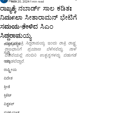
All Posts
Nov 20, 2024
1 min read
ರಾಜ್ಯಕ್ಕೆ ನಬಾರ್ಡ್ ಸಾಲ ಕಡಿತ:
ನಿಮ್ಮ ಜಿಲ್ಲೆ
ನಿರ್ಮಲಾ ಸೀತಾರಾಮನ್ ಭೇಟಿಗೆ
ಬೆಂಗಳೂರು
ಸಮಯ ಕೇಳಿದ ಸಿಎಂ
ಬೆಂಗಳೂರು-ಗ್ರಾಮಾಂತರ
ಸಿದ್ದರಾಮಯ್ಯ
ದಕ್ಷಿಣ-ಕನ್ನಡ
ಮುಖ್ಯಮಂತ್ರಿ ಸಿದ್ದರಾಮಯ್ಯ ಇಂದು ರಾತ್ರಿ ರಾಷ್ಟ್ರ 
ಉತ್ತರ-ಕನ್ನಡ
ರಾಜಧಾನಿಗೆ ಪ್ರಯಾಣ ಬೆಳೆಸಲಿದ್ದು, ನಾಳೆ 
ಸುದ್ದಿ
ದೆಹಲಿಯಲ್ಲಿ ನಂದಿನಿ ಉತ್ಪನ್ನಗಳನ್ನು ಬಿಡುಗಡೆ 
ರಾಜ್ಯ
ಮಾಡಲಿದ್ದಾರೆ.
ರಾಷ್ಟ್ರೀಯ
ವಿದೇಶ
ಕ್ರೀಡೆ
ಕ್ರಿಕೆಟ್
ವಿಶ್ವಕಪ್
ಫುಟ್-ಬಾಲ್