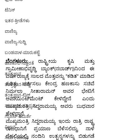
ಟೆನಿಸ್
ಇತರ-ಕ್ರೀಡೆಗಳು
ವಾಣಿಜ್ಯ
ವಾಣಿಜ್ಯ-ಸುದ್ದಿ
ಬಂಡವಾಳ-ಮಾರುಕಟ್ಟೆ
ಬೆಂಗಳೂರು:
 ರಾಷ್ಟ್ರೀಯ ಕೃಷಿ ಮತ್ತು 
ಹಣಕಾಸು-ಸಾಕ್ಷರತೆ
ಗ್ರಾಮೀಣಾಭಿವೃದ್ಧಿ ಬ್ಯಾಂಕ್‌(ನಬಾರ್ಡ್))ನಿಂದ ಈ 
ತಂತ್ರಜ್ಞಾನ
ವರ್ಷ ರಾಜ್ಯಕ್ಕೆ ಸಾಲದ ಮೊತ್ತವನ್ನು "ಕಡಿತ" ಮಾಡಿದ 
ಕುರಿತು ಚರ್ಚಿಸಲು ಕೇಂದ್ರ ಹಣಕಾಸು ಸಚಿವೆ 
ತಂತ್ರಜ್ಞಾನ-ಸುದ್ದಿ
ನಿರ್ಮಲಾ ಸೀತಾರಾಮನ್ ಅವರ ಭೇಟಿಗೆ 
ತಂತ್ರಜ್ಞಾನ-ಟಿಪ್ಸ್
ಅಪಾಯಿಂಟ್‌ಮೆಂಟ್ ಕೇಳಿದ್ದೇನೆ ಎಂದು 
ಸಾಮಾಜಿಕ ಮಾಧ್ಯಮ
ಮುಖ್ಯಮಂತ್ರಿ ಸಿದ್ದರಾಮಯ್ಯ ಅವರು ಬುಧವಾರ 
ಹೇಳಿದ್ದಾರೆ.
ಗ್ಯಾಜೆಟ್-ವಿಮರ್ಶೆ
ಮುಖ್ಯಮಂತ್ರಿ ಸಿದ್ದರಾಮಯ್ಯ ಇಂದು ರಾತ್ರಿ ರಾಷ್ಟ್ರ 
ವಿಜ್ಞಾನ
ರಾಜಧಾನಿಗೆ ಪ್ರಯಾಣ ಬೆಳೆಸಲಿದ್ದು, ನಾಳೆ 
ದೆಹಲಿಯಲ್ಲಿ ನಂದಿನಿ ಉತ್ಪನ್ನಗಳನ್ನು ಬಿಡುಗಡೆ 
ಸಮಗ್ರ-ಮಾಹಿತಿ