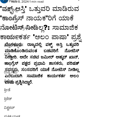
All Posts
Nov 8, 2024
1 min read
'ವಕ್ಫ್ ಆಸ್ತಿ' ಒತ್ತುವರಿ ಮಾಡಿರುವ
ನಿಮ್ಮ ಜಿಲ್ಲೆ
'ಕಾಂಗ್ರೆಸ್ ನಾಯಕ'ರಿಗೆ ಯಾಕೆ
ಬೆಂಗಳೂರು
ನೋಟಿಸ್ ನೀಡಿಲ್ಲ?: ಸಾಮಾಜಿಕ
ಬೆಂಗಳೂರು-ಗ್ರಾಮಾಂತರ
ಕಾರ್ಯಕರ್ತ 'ಆಲಂ ಪಾಷಾ' ಪ್ರಶ್ನೆ
ದಕ್ಷಿಣ-ಕನ್ನಡ
ಬೆಂಗಳೂರು: ರಾಜ್ಯದಲ್ಲಿ ವಕ್ಫ್ ಆಸ್ತಿ ಒತ್ತುವರಿ 
ಉತ್ತರ-ಕನ್ನಡ
ಮಾಡಿಕೊಂಡಿರುವಂತ ಬಡವರಿಗೆ ನೋಟಿಸ್ 
ಸುದ್ದಿ
ನೀಡ್ತೀರಿ. ಅದೇ ಸಚಿವ ಜಮೀರ್ ಅಹ್ಮದ್ ಖಾನ್, 
ರಾಜ್ಯ
ಕಾಂಗ್ರೆಸ್ ಪಕ್ಷದ ಪ್ರಭಾವಿ ಶಾಸಕರು, ಪರಿಷತ್ 
ಸದಸ್ಯರು, ಸಂಸದರಿಗೆ ಯಾಕೆ ನೋಟಿಸ್ ನೀಡಿಲ್ಲ 
ರಾಷ್ಟ್ರೀಯ
ಎಂಬುದಾಗಿ ಸಾಮಾಜಿಕ ಕಾರ್ಯಕರ್ತ ಆಲಂ 
ವಿದೇಶ
ಪಾಷಾ ಪ್ರಶ್ನಿಸಿದ್ದಾರೆ.
ಕ್ರೀಡೆ
ಕ್ರಿಕೆಟ್
ವಿಶ್ವಕಪ್
ಫುಟ್-ಬಾಲ್