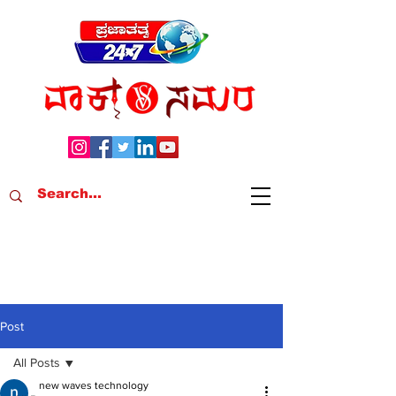
Post
All Posts
new waves technology