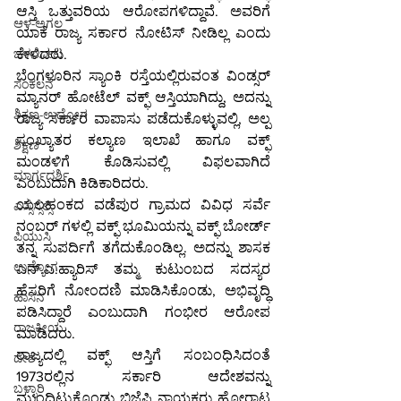
ಆಸ್ತಿ ಒತ್ತುವರಿಯ ಆರೋಪಗಳಿದ್ದಾವೆ. ಅವರಿಗೆ 
ಆಳ-ಅಗಲ
ಯಾಕೆ ರಾಜ್ಯ ಸರ್ಕಾರ ನೋಟಿಸ್ ನೀಡಿಲ್ಲ ಎಂದು 
ಕೇಳಿದರು.
ಒಳನೋಟ
ಬೆಂಗಳೂರಿನ ಸ್ಯಾಂಕಿ ರಸ್ತೆಯಲ್ಲಿರುವಂತ ವಿಂಡ್ಸರ್ 
ಸಂಕಲನ
ಮ್ಯಾನರ್ ಹೋಟೆಲ್ ವಕ್ಫ್ ಆಸ್ತಿಯಾಗಿದ್ದು, ಅದನ್ನು 
ಶಿಕ್ಷಣ-ಉದ್ಯೋಗ
ರಾಜ್ಯ ಸರ್ಕಾರ ವಾಪಾಸು ಪಡೆದುಕೊಳ್ಳುವಲ್ಲಿ, ಅಲ್ಪ 
ಸಂಖ್ಯಾತರ ಕಲ್ಯಾಣ ಇಲಾಖೆ ಹಾಗೂ ವಕ್ಫ್ 
ಶಿಕ್ಷಣ
ಮಂಡಳಿಗೆ ಕೊಡಿಸುವಲ್ಲಿ ವಿಫಲವಾಗಿದೆ 
ಮಾರ್ಗದರ್ಶಿ
ಎಂಬುದಾಗಿ ಕಿಡಿಕಾರಿದರು.
ಯಲಹಂಕದ ವಡೆಪುರ ಗ್ರಾಮದ ವಿವಿಧ ಸರ್ವೆ 
ಎಸ್ಸೆಸ್ಸೆಲ್ಸಿ
ನಂಬರ್ ಗಳಲ್ಲಿ ವಕ್ಫ್ ಭೂಮಿಯನ್ನು ವಕ್ಫ್ ಬೋರ್ಡ್ 
ಪಿಯುಸಿ
ತನ್ನ ಸುಪರ್ದಿಗೆ ತಗೆದುಕೊಂಡಿಲ್ಲ. ಅದನ್ನು ಶಾಸಕ 
ಉದ್ಯೋಗ
ಎನ್.ಎ.ಹ್ಯಾರಿಸ್ ತಮ್ಮ ಕುಟುಂಬದ ಸದಸ್ಯರ 
ಹೆಸರಿಗೆ ನೋಂದಣಿ ಮಾಡಿಸಿಕೊಂಡು, ಅಭಿವೃದ್ಧಿ 
ಹಾಸನ
ಪಡಿಸಿದ್ದಾರೆ ಎಂಬುದಾಗಿ ಗಂಭೀರ ಆರೋಪ 
ರಾಜಕೀಯ
ಮಾಡಿದರು.
ರಾಜ್ಯದಲ್ಲಿ ವಕ್ಫ್ ಆಸ್ತಿಗೆ ಸಂಬಂಧಿಸಿದಂತೆ 
ದೇಶ
1973ರಲ್ಲಿನ ಸರ್ಕಾರಿ ಆದೇಶವನ್ನು 
ಬಳ್ಳಾರಿ
ಮುಂದಿಟ್ಟುಕೊಂಡು ಬಿಜೆಪಿ ನಾಯಕರು ಹೋರಾಟ 