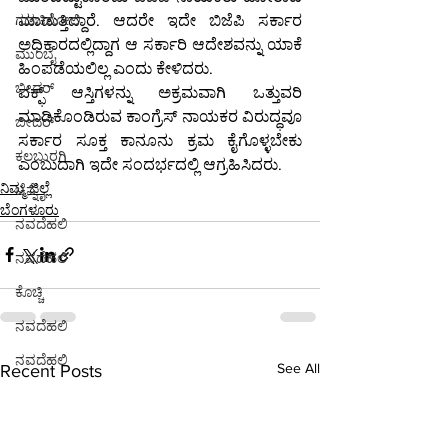
ಮಾಡುತ್ತಿದ್ದಾರೆ. ಆದರೇ ಇದೇ ಬಿಜೆಪಿ ಸರ್ಕಾರ 
ಗಡಚಿರೋಲಿ
ಅಧಿಕಾರದಲ್ಲಿದ್ದಾಗ ಆ ಸರ್ಕಾರಿ ಆದೇಶವನ್ನು ಯಾಕೆ 
ಮುಂಬೈ
ಹಿಂಪಡೆಯಲಿಲ್ಲ ಎಂದು ಕೇಳಿದರು.
ಬೀದರ್
ವಕ್ಫ್ ಆಸ್ತಿಗಳನ್ನು ಅಕ್ರಮವಾಗಿ ಒತ್ತುವರಿ 
ಮಾಡಿಕೊಂಡಿರುವ ಕಾಂಗ್ರೆಸ್ ನಾಯಕರ ವಿರುದ್ಧವೂ 
ಬೀದರ್
ಸರ್ಕಾರ ಸೂಕ್ತ ಕಾನೂನು ಕ್ರಮ ಕೈಗೊಳ್ಳಬೇಕು 
ಕಲಬುರಗಿ
ಎಂಬುದಾಗಿ ಇದೇ ಸಂದರ್ಭದಲ್ಲಿ ಆಗ್ರಹಿಸಿದರು.
ನಿಮ್ಮ ಜಿಲ್ಲೆ
ಚೆನ್ನೈ
ಬೆಂಗಳೂರು
ನವದೆಹಲಿ
ನವದೆಹಲಿ
ಕೊಚ್ಚಿ
ನವದೆಹಲಿ
ನವದೆಹಲಿ
See All
Recent Posts
ಭಾರತ
ಪುಣೆ