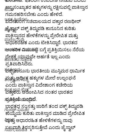
ಖಂಡಿಸಿದೆ. ಇತರರಿಗೆ ಉಪದೇಶ ನೀಡುವ ಬದಲು 
ಅಲ್ಪಸಂಖ್ಯಾತರ ಹಕ್ಕುಗಳನ್ನು ರಕ್ಷಿಸುವಲ್ಲಿ ಪಾಕಿಸ್ತಾನ 
ಟೆನಿಸ್
ಗಮನಹರಿಸಬೇಕು ಎಂದು ಹೇಳಿದೆ.
ಇತರ-ಕ್ರೀಡೆಗಳು
ವಿದೇಶಾಂಗ ಸಚಿವಾಲಯದ ವಕ್ತಾರ ರಣಧೀರ್ 
ಜೈಸ್ವಾಲ್ ವಕ್ಫ್ ತಿದ್ದುಪಡಿ ಕಾನೂನಿನ ಕುರಿತು 
ವಾಣಿಜ್ಯ
ಪಾಕಿಸ್ತಾನದ ಹೇಳಿಕೆಗಳನ್ನು ಪ್ರೇರೇಪಿತ ಮತ್ತು 
ವಾಣಿಜ್ಯ-ಸುದ್ದಿ
ಆಧಾರರಹಿತ ಎಂದು ಟೀಕಿಸಿದ್ದಾರೆ. ಭಾರತದ 
ಆಂತರಿಕ ವಿಷಯದ ಬಗ್ಗೆ ಪ್ರತಿಕ್ರಿಯಿಸಲು ನೆರೆಯ 
ಬಂಡವಾಳ-ಮಾರುಕಟ್ಟೆ
ದೇಶಕ್ಕೆ ಯಾವುದೇ ಅರ್ಹತೆ ಇಲ್ಲ ಎಂದು 
ಹಣಕಾಸು-ಸಾಕ್ಷರತೆ
ಪ್ರತಿಪಾದಿಸಿದರು.
ತಂತ್ರಜ್ಞಾನ
ವಕ್ಫ್ ಕಾನೂನು ಭಾರತೀಯ ಮುಸ್ಲಿಮರ ಧಾರ್ಮಿಕ 
ಮತ್ತು ಆರ್ಥಿಕ ಹಕ್ಕುಗಳ ಮೇಲೆ ಉಲ್ಲಂಘನೆ 
ತಂತ್ರಜ್ಞಾನ-ಸುದ್ದಿ
ಎಂದು ಪಾಕಿಸ್ತಾನ ವಿದೇಶಾಂಗ ಕಚೇರಿಯ 
ತಂತ್ರಜ್ಞಾನ-ಟಿಪ್ಸ್
ವಕ್ತಾರರು ಆರೋಪಿಸಿದ ನಂತರ ಭಾರತದ 
ಪ್ರತಿಕ್ರಿಯೆ ಬಂದಿದೆ.
ಸಾಮಾಜಿಕ ಮಾಧ್ಯಮ
ಭಾರತದ ಸಂಸತ್ತು ಜಾರಿಗೆ ತಂದ ವಕ್ಫ್ ತಿದ್ದುಪಡಿ 
ಗ್ಯಾಜೆಟ್-ವಿಮರ್ಶೆ
ಕಾಯ್ದೆಯ ಕುರಿತು ಪಾಕಿಸ್ತಾನ ಮಾಡಿದ ಪ್ರೇರೇಪಿತ 
ವಿಜ್ಞಾನ
ಮತ್ತು ಆಧಾರರಹಿತ ಹೇಳಿಕೆಗಳನ್ನು ನಾವು 
ಬಲವಾಗಿ ತಿರಸ್ಕರಿಸುತ್ತೇವೆ ಎಂದು ಜೈಸ್ವಾಲ್ 
ಸಮಗ್ರ-ಮಾಹಿತಿ