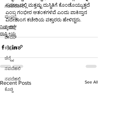
ಸಮಾಜದಲ್ಲಿ ಮತ್ತಷ್ಟು ದುಸ್ಥಿತಿಗೆ ಕೊಂಡೊಯ್ಯುತ್ತದೆ 
ಗಡಚಿರೋಲಿ
ಎಂಬ ಗಂಭೀರ ಆತಂಕಗಳಿವೆ ಎಂದು ಪಾಕಿಸ್ತಾನ 
ಮುಂಬೈ
ವಿದೇಶಾಂಗ ಕಚೇರಿಯ ವಕ್ತಾರರು ಹೇಳಿದ್ದರು.
ನಿಮ್ಮ ಜಿಲ್ಲೆ
ಬೀದರ್
ರಾಷ್ಟ್ರೀಯ
ಬೀದರ್
ಕಲಬುರಗಿ
ಚೆನ್ನೈ
ನವದೆಹಲಿ
ನವದೆಹಲಿ
See All
Recent Posts
ಕೊಚ್ಚಿ
ನವದೆಹಲಿ
ನವದೆಹಲಿ
ಭಾರತ
ಪುಣೆ