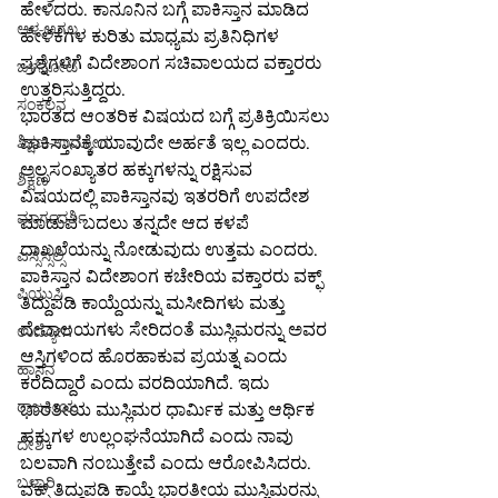
ಹೇಳಿದರು. ಕಾನೂನಿನ ಬಗ್ಗೆ ಪಾಕಿಸ್ತಾನ ಮಾಡಿದ 
ಆಳ-ಅಗಲ
ಹೇಳಿಕೆಗಳ ಕುರಿತು ಮಾಧ್ಯಮ ಪ್ರತಿನಿಧಿಗಳ 
ಪ್ರಶ್ನೆಗಳಿಗೆ ವಿದೇಶಾಂಗ ಸಚಿವಾಲಯದ ವಕ್ತಾರರು 
ಒಳನೋಟ
ಉತ್ತರಿಸುತ್ತಿದ್ದರು.
ಸಂಕಲನ
ಭಾರತದ ಆಂತರಿಕ ವಿಷಯದ ಬಗ್ಗೆ ಪ್ರತಿಕ್ರಿಯಿಸಲು 
ಪಾಕಿಸ್ತಾನಕ್ಕೆ ಯಾವುದೇ ಅರ್ಹತೆ ಇಲ್ಲ ಎಂದರು. 
ಶಿಕ್ಷಣ-ಉದ್ಯೋಗ
ಅಲ್ಪಸಂಖ್ಯಾತರ ಹಕ್ಕುಗಳನ್ನು ರಕ್ಷಿಸುವ 
ಶಿಕ್ಷಣ
ವಿಷಯದಲ್ಲಿ ಪಾಕಿಸ್ತಾನವು ಇತರರಿಗೆ ಉಪದೇಶ 
ಮಾರ್ಗದರ್ಶಿ
ಮಾಡುವ ಬದಲು ತನ್ನದೇ ಆದ ಕಳಪೆ 
ದಾಖಲೆಯನ್ನು ನೋಡುವುದು ಉತ್ತಮ ಎಂದರು.
ಎಸ್ಸೆಸ್ಸೆಲ್ಸಿ
ಪಾಕಿಸ್ತಾನ ವಿದೇಶಾಂಗ ಕಚೇರಿಯ ವಕ್ತಾರರು ವಕ್ಫ್ 
ಪಿಯುಸಿ
ತಿದ್ದುಪಡಿ ಕಾಯ್ದೆಯನ್ನು ಮಸೀದಿಗಳು ಮತ್ತು 
ದೇವಾಲಯಗಳು ಸೇರಿದಂತೆ ಮುಸ್ಲಿಮರನ್ನು ಅವರ 
ಉದ್ಯೋಗ
ಆಸ್ತಿಗಳಿಂದ ಹೊರಹಾಕುವ ಪ್ರಯತ್ನ ಎಂದು 
ಹಾಸನ
ಕರೆದಿದ್ದಾರೆ ಎಂದು ವರದಿಯಾಗಿದೆ. ಇದು 
ರಾಜಕೀಯ
ಭಾರತೀಯ ಮುಸ್ಲಿಮರ ಧಾರ್ಮಿಕ ಮತ್ತು ಆರ್ಥಿಕ 
ಹಕ್ಕುಗಳ ಉಲ್ಲಂಘನೆಯಾಗಿದೆ ಎಂದು ನಾವು 
ದೇಶ
ಬಲವಾಗಿ ನಂಬುತ್ತೇವೆ ಎಂದು ಆರೋಪಿಸಿದರು.
ಬಳ್ಳಾರಿ
ವಕ್ಫ್ ತಿದ್ದುಪಡಿ ಕಾಯ್ದೆ ಭಾರತೀಯ ಮುಸ್ಲಿಮರನ್ನು 