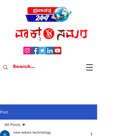
Post
All Posts
new waves technology