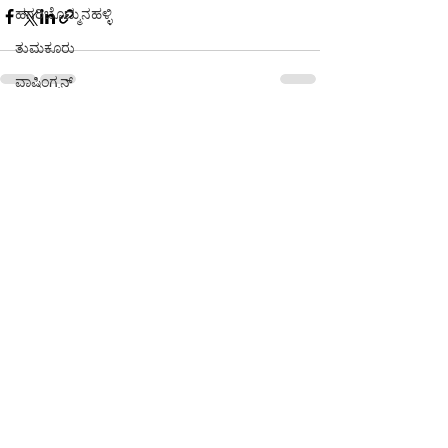
ಹಗರಿಬೊಮ್ಮನಹಳ್ಳಿ
ತುಮಕೂರು
ವಾಷಿಂಗ್ಟನ್
ಚಿಂತಾಮಣಿ
See All
Recent Posts
ಮೈಸೂರು
ಮಂಗಳೂರು
ವಡೋದರ
ಶ್ರೀನಗರ
ವಾಷಿಂಗ್ಟನ್
ನ್ಯೂಯಾರ್ಕ್
ಮುಂಬೈ
ಭದೋಹಿ
ಚಲನಚಿತ್ರ