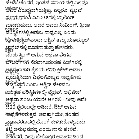
ಹೇಳಬೇಕೆಂದರೆ, ಇಂತಹ ಸಮಯದಲ್ಲಿ ಎಲ್ಲವೂ 
ಆಳ-ಅಗಲ
ಅವರ ವಿರುದ್ಧವಾಗಿರುತ್ತಿತ್ತು. ಎಲ್ಲರೂ 'ವೈಭವ್ 
ಸೂರ್ಯವಂಶಿ ಐಪಿಎಲ್‌ನಲ್ಲಿ ಬ್ಯಾಟಿಂಗ್ 
ಒಳನೋಟ
ಮಾಡಬಹುದು, ಆದರೆ ಅವರು ಸೀಮಿಂಗ್, ಕ್ರೀಡಾ 
ಸಂಕಲನ
ಪರಿಸ್ಥಿತಿಗಳಲ್ಲಿ ಆಡಲು ಸಾಧ್ಯವಿಲ್ಲ' ಎಂದು 
ಹೇಳುತ್ತಿದ್ದರು' ಎಂದು ಅಶ್ವಿನ್ ತಮ್ಮ ಯೂಟ್ಯೂಬ್ 
ಶಿಕ್ಷಣ-ಉದ್ಯೋಗ
ಚಾನೆಲ್‌ನಲ್ಲಿ ಮಾತನಾಡುತ್ತಾ ಹೇಳಿದರು.
ಶಿಕ್ಷಣ
ಚೆಂಡು ಸ್ವಿಂಗ್ ಆಗುವ ಅಥವಾ ವೇಗದ 
ಮಾರ್ಗದರ್ಶಿ
ಬೌಲರ್‌ಗಳಿಗೆ ನೆರವಾಗುವಂತಹ ಪಿಚ್‌ಗಳಲ್ಲಿ 
ಆಕ್ರಮಣಕಾರಿ ಶೈಲಿಯ ಟಿ20 ಕ್ರಿಕೆಟ್ ಆಡಲು 
ಎಸ್ಸೆಸ್ಸೆಲ್ಸಿ
ಪ್ರಯತ್ನಿಸಿದಾಗ ವಿಫಲಗೊಳ್ಳುವ ಸಾಧ್ಯತೆಗಳು 
ಪಿಯುಸಿ
ಹೆಚ್ಚಿರುತ್ತವೆ ಎಂದು ಅಶ್ವಿನ್ ಹೇಳಿದರು.
'ಅಂತಹ ಪರಿಸ್ಥಿತಿಗಳಲ್ಲಿ- ವೈಭವ್, ಅಭಿಷೇಕ್ 
ಉದ್ಯೋಗ
ಅಥವಾ ಸಂಜು ಯಾರೇ ಆಗಿರಲಿ - ನೀವು ಅದೇ 
ಹಾಸನ
ಟಿ20 ಶೈಲಿಯಲ್ಲೇ ಆಡಿದರೆ, ಔಟ್ ಆಗುವ 
ರಾಜಕೀಯ
ಸಾಧ್ಯತೆಗಳಿರುತ್ತವೆ. ಅದಕ್ಕಾಗಿಯೇ, ತಂಡದ 
ವಾತಾವರಣದಲ್ಲಿ ಹೊರಗೆ ಕುಳಿತುಕೊಳ್ಳುವುದು 
ದೇಶ
ಕೆಟ್ಟ ಅನುಭವವಲ್ಲ ಎಂದು ನಾನು ಹೇಳಿದೆ. 
ಬಳ್ಳಾರಿ
ಏಕೆಂದರೆ, ನೀವು ಬೇರೊಬ್ಬರ ಅನುಭವದಿಂದ 