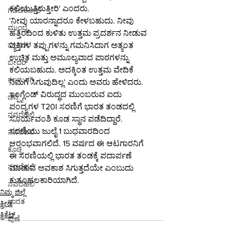
ಕಲಿಯುತ್ತಿರುತ್ತೀರಿ' ಎಂದರು.
ಗಡಚಿರೋಲಿ
'ನೀವು ಯಾರನ್ನಾದರೂ ಕೇಳಬಹುದು. ನೀವು 
ಮುಂಬೈ
ಹತ್ತಿರದಿಂದ ಕುಳಿತು ಉತ್ತಮ ಪ್ರದರ್ಶನ ನೀಡುವ 
ವ್ಯಕ್ತಿಗಳ ತಪ್ಪುಗಳನ್ನು ಗಮನಿಸಿದಾಗ ಅತ್ಯಂತ 
ಬೀದರ್
ಉಚಿತ ಮತ್ತು ಅಮೂಲ್ಯವಾದ ಪಾಠಗಳನ್ನು 
ಬೀದರ್
ಕಲಿಯಬಹುದು. ಅದಕ್ಕಿಂತ ಉತ್ತಮ ವೇದಿಕೆ 
ಕಲಬುರಗಿ
ನಿಮಗೆ ಸಿಗುವುದಿಲ್ಲ' ಎಂದು ಅವರು ಹೇಳಿದರು.
ಇಂಗ್ಲೆಂಡ್ ವಿರುದ್ಧದ ಮುಂಬರುವ ಐದು 
ಚೆನ್ನೈ
ಪಂದ್ಯಗಳ T20I ಸರಣಿಗೆ ಭಾರತ ತಂಡದಲ್ಲಿ 
ನವದೆಹಲಿ
ಸೂರ್ಯವಂಶಿ ಕೂಡ ಸ್ಥಾನ ಪಡೆದಿದ್ದಾರೆ. 
ಸರಣಿಯು ಜುಲೈ 1 ಬುಧವಾರದಿಂದ 
ನವದೆಹಲಿ
ಆರಂಭವಾಗಲಿದೆ. 15 ವರ್ಷದ ಈ ಆಟಗಾರನಿಗೆ 
ಕೊಚ್ಚಿ
ಈ ಸರಣಿಯಲ್ಲಿ ಭಾರತ ತಂಡಕ್ಕೆ ಪದಾರ್ಪಣೆ 
ನವದೆಹಲಿ
ಮಾಡುವ ಅವಕಾಶ ಸಿಗುತ್ತದೆಯೇ ಎಂಬುದು 
ಕುತೂಹಲಕಾರಿಯಾಗಿದೆ.
ನವದೆಹಲಿ
ನಿಮ್ಮ ಜಿಲ್ಲೆ
ಭಾರತ
ಕ್ರೀಡೆ
ಕ್ರಿಕೆಟ್
ಪುಣೆ