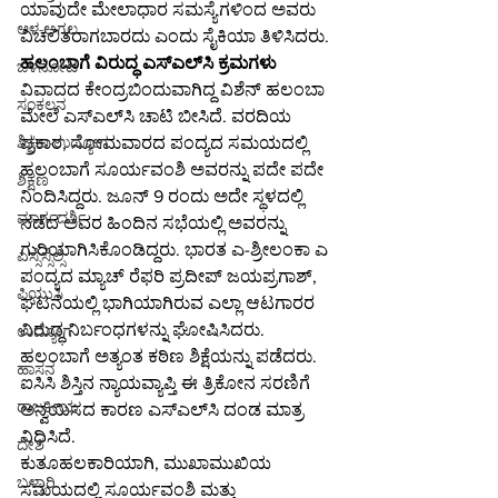
ಯಾವುದೇ ಮೇಲಾಧಾರ ಸಮಸ್ಯೆಗಳಿಂದ ಅವರು 
ಆಳ-ಅಗಲ
ವಿಚಲಿತರಾಗಬಾರದು ಎಂದು ಸೈಕಿಯಾ ತಿಳಿಸಿದರು.
ಹಲಂಬಾಗೆ ವಿರುದ್ಧ ಎಸ್‌ಎಲ್‌ಸಿ ಕ್ರಮಗಳು
ಒಳನೋಟ
ವಿವಾದದ ಕೇಂದ್ರಬಿಂದುವಾಗಿದ್ದ ವಿಶೆನ್ ಹಲಂಬಾ 
ಸಂಕಲನ
ಮೇಲೆ ಎಸ್‌ಎಲ್‌ಸಿ ಚಾಟಿ ಬೀಸಿದೆ. ವರದಿಯ 
ಪ್ರಕಾರ, ಸೋಮವಾರದ ಪಂದ್ಯದ ಸಮಯದಲ್ಲಿ 
ಶಿಕ್ಷಣ-ಉದ್ಯೋಗ
ಹಲಂಬಾಗೆ ಸೂರ್ಯವಂಶಿ ಅವರನ್ನು ಪದೇ ಪದೇ 
ಶಿಕ್ಷಣ
ನಿಂದಿಸಿದ್ದರು. ಜೂನ್ 9 ರಂದು ಅದೇ ಸ್ಥಳದಲ್ಲಿ 
ಮಾರ್ಗದರ್ಶಿ
ನಡೆದ ಅವರ ಹಿಂದಿನ ಸಭೆಯಲ್ಲಿ ಅವರನ್ನು 
ಗುರಿಯಾಗಿಸಿಕೊಂಡಿದ್ದರು. ಭಾರತ ಎ-ಶ್ರೀಲಂಕಾ ಎ 
ಎಸ್ಸೆಸ್ಸೆಲ್ಸಿ
ಪಂದ್ಯದ ಮ್ಯಾಚ್ ರೆಫರಿ ಪ್ರದೀಪ್ ಜಯಪ್ರಗಾಶ್, 
ಪಿಯುಸಿ
ಘಟನೆಯಲ್ಲಿ ಭಾಗಿಯಾಗಿರುವ ಎಲ್ಲಾ ಆಟಗಾರರ 
ವಿರುದ್ಧ ನಿರ್ಬಂಧಗಳನ್ನು ಘೋಷಿಸಿದರು. 
ಉದ್ಯೋಗ
ಹಲಂಬಾಗೆ ಅತ್ಯಂತ ಕಠಿಣ ಶಿಕ್ಷೆಯನ್ನು ಪಡೆದರು. 
ಹಾಸನ
ಐಸಿಸಿ ಶಿಸ್ತಿನ ನ್ಯಾಯವ್ಯಾಪ್ತಿ ಈ ತ್ರಿಕೋನ ಸರಣಿಗೆ 
ರಾಜಕೀಯ
ಅನ್ವಯಿಸದ ಕಾರಣ ಎಸ್‌ಎಲ್‌ಸಿ ದಂಡ ಮಾತ್ರ 
ವಿಧಿಸಿದೆ.
ದೇಶ
ಕುತೂಹಲಕಾರಿಯಾಗಿ, ಮುಖಾಮುಖಿಯ 
ಬಳ್ಳಾರಿ
ಸಮಯದಲ್ಲಿ ಸೂರ್ಯವಂಶಿ ಮತ್ತು 