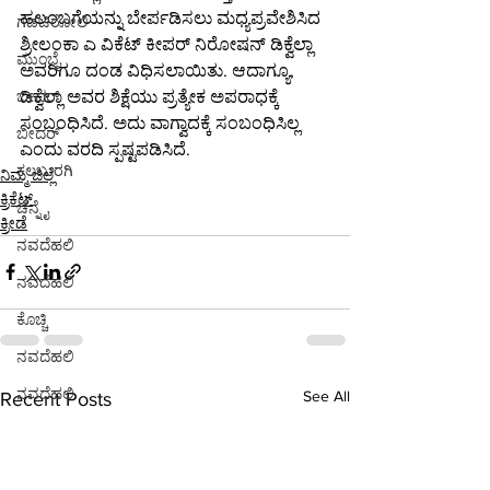
ಹಲಂಬಗೆಯನ್ನು ಬೇರ್ಪಡಿಸಲು ಮಧ್ಯಪ್ರವೇಶಿಸಿದ 
ಗಡಚಿರೋಲಿ
ಶ್ರೀಲಂಕಾ ಎ ವಿಕೆಟ್ ಕೀಪರ್ ನಿರೋಷನ್ ಡಿಕ್ವೆಲ್ಲಾ 
ಮುಂಬೈ
ಅವರಿಗೂ ದಂಡ ವಿಧಿಸಲಾಯಿತು. ಆದಾಗ್ಯೂ, 
ಡಿಕ್ವೆಲ್ಲಾ ಅವರ ಶಿಕ್ಷೆಯು ಪ್ರತ್ಯೇಕ ಅಪರಾಧಕ್ಕೆ 
ಬೀದರ್
ಸಂಬಂಧಿಸಿದೆ. ಅದು ವಾಗ್ವಾದಕ್ಕೆ ಸಂಬಂಧಿಸಿಲ್ಲ 
ಬೀದರ್
ಎಂದು ವರದಿ ಸ್ಪಷ್ಟಪಡಿಸಿದೆ.
ಕಲಬುರಗಿ
ನಿಮ್ಮ ಜಿಲ್ಲೆ
ಕ್ರಿಕೆಟ್
ಚೆನ್ನೈ
ಕ್ರೀಡೆ
ನವದೆಹಲಿ
ನವದೆಹಲಿ
ಕೊಚ್ಚಿ
ನವದೆಹಲಿ
ನವದೆಹಲಿ
See All
Recent Posts
ಭಾರತ
ಪುಣೆ