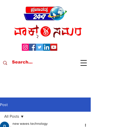
Post
All Posts
new waves technology