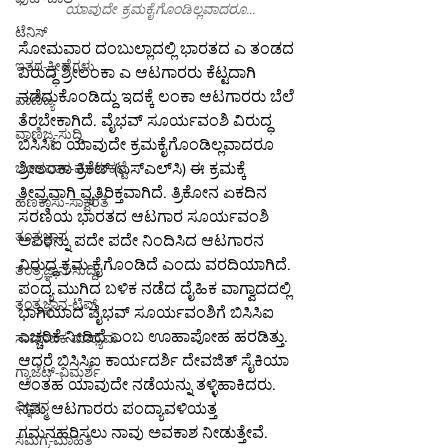
ಯಾವುದೇ ಕ್ರಮಕೈಗೊಂಡಿಲ್ಲವಾದರೂ...
ಟೆನಿಸ್
ಸೋಮವಾರ ದಂಬುಲ್ಲಾದಲ್ಲಿ ಭಾರತದ ಎ ತಂಡದ 
ಇತರ-ಕ್ರೀಡೆಗಳು
ವಿರುದ್ಧ ಶ್ರೀಲಂಕಾ ಎ ಆಟಗಾರರು ಕೆಟ್ಟದಾಗಿ 
ನಡೆದುಕೊಂಡಿದ್ದು ಇದಕ್ಕೆ ಲಂಕಾ ಆಟಗಾರರು ಬೆಲೆ 
ವಾಣಿಜ್ಯ
ತೆರಬೇಕಾಗಿದೆ. ವೈಭವ್ ಸೂರ್ಯವಂಶಿ ವಿರುದ್ಧ 
ವಾಣಿಜ್ಯ-ಸುದ್ದಿ
ಬಿಸಿಸಿಐ ಯಾವುದೇ ಕ್ರಮಕೈಗೊಂಡಿಲ್ಲವಾದರೂ 
ಶ್ರೀಲಂಕಾ ಕ್ರಿಕೆಟ್ (ಎಸ್‌ಎಲ್‌ಸಿ) ಈ ಕ್ರಮಕ್ಕೆ 
ಬಂಡವಾಳ-ಮಾರುಕಟ್ಟೆ
ತೀವ್ರವಾಗಿ ವ್ಯತಿರಿಕ್ತವಾಗಿದೆ. ತ್ರಿಕೋನ ಏಕದಿನ 
ಹಣಕಾಸು-ಸಾಕ್ಷರತೆ
ಸರಣಿಯ ಭಾರತದ ಆಟಗಾರ ಸೂರ್ಯವಂಶಿ 
ತಂತ್ರಜ್ಞಾನ
ಅವರನ್ನು ಪದೇ ಪದೇ ನಿಂದಿಸಿದ ಆಟಗಾರನ 
ವಿರುದ್ಧ ಕ್ರಮ ಕೈಗೊಂಡಿದೆ ಎಂದು ವರದಿಯಾಗಿದೆ.
ತಂತ್ರಜ್ಞಾನ-ಸುದ್ದಿ
ಪಂದ್ಯ ಮುಗಿದ ಬಳಿಕ ನಡೆದ ದೈಹಿಕ ವಾಗ್ವಾದದಲ್ಲಿ 
ತಂತ್ರಜ್ಞಾನ-ಟಿಪ್ಸ್
ಭಾಗಿಯಾದ ವೈಭವ್ ಸೂರ್ಯವಂಶಿಗೆ ಬಿಸಿಸಿಐ 
ಎಚ್ಚರಿಕೆ ನೀಡಿದೆ ಎಂಬ ಊಹಾಪೋಹ ಹರಡಿತ್ತು. 
ಸಾಮಾಜಿಕ ಮಾಧ್ಯಮ
ಆದರೆ ಬಿಸಿಸಿಐ ಕಾರ್ಯದರ್ಶಿ ದೇವಜಿತ್ ಸೈಕಿಯಾ 
ಗ್ಯಾಜೆಟ್-ವಿಮರ್ಶೆ
ಅಂತಹ ಯಾವುದೇ ನಡೆಯನ್ನು ತಳ್ಳಿಹಾಕಿದರು. 
ವಿಜ್ಞಾನ
ನಮ್ಮ ಆಟಗಾರರು ಪಂದ್ಯಾವಳಿಯತ್ತ 
ಗಮನಹರಿಸಲು ನಾವು ಅವಕಾಶ ನೀಡುತ್ತೇವೆ. 
ಸಮಗ್ರ-ಮಾಹಿತಿ