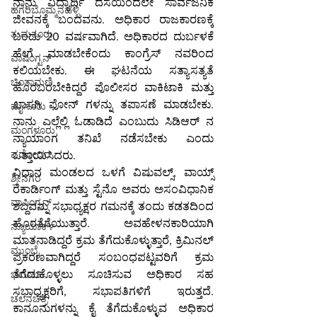
ನಾನು ವಿದ್ಯಾರ್ಥಿ ದೆಸೆಯಿಂದಲೇ ಸಾರ್ವಜನಿಕ 
ಹಗರಿಬೊಮ್ಮನಹಳ್ಳಿ
ಜೀವನಕ್ಕೆ ಬಂದವನು. ಅಧಿಕಾರ ರಾಜಕಾರಣಕ್ಕೆ 
ತುಮಕೂರು
ಬಂದು 20 ವರ್ಷವಾಗಿದೆ. ಅಧಿಕಾರದ ದುರ್ಬಳಕೆ 
ಹೇಗೆ ಮಾಡಬೇಕೆಂದು ಕಾಂಗ್ರೆಸ್ ನವರಿಂದ 
ವಾಷಿಂಗ್ಟನ್
ಕಲಿಯಬೇಕು. ಈ ಘಟನೆಯ ಸತ್ಯಾಸತ್ಯತೆ 
ಚಿಂತಾಮಣಿ
ಹೊರಬರಬೇಕಿದ್ದರೆ ಪೊಲೀಸರ ವಾಕಿಟಾಕಿ ಮತ್ತು 
ಖಾಸಗಿ ಫೋನ್ ಗಳನ್ನು ತಪಾಸಣೆ ಮಾಡಬೇಕು. 
ಮೈಸೂರು
ನಾನು ಎಲ್ಲೆಲ್ಲಿ ಓಡಾಡಿದೆ ಎಂಬುದು ಸಿಡಿಆರ್ ನ 
ಮಂಗಳೂರು
ನ್ಯಾಯಾಂಗ ತನಿಖೆ ನಡೆಸಬೇಕು ಎಂದು 
ವಡೋದರ
ಒತ್ತಾಯಿಸಿದರು.
ವಿಧಾನ ಮಂಡಲದ ಒಳಗೆ ವಿಷುವಲ್ಸ್, ವಾಯ್ಸ್ 
ಶ್ರೀನಗರ
ರೆಕಾರ್ಡಿಂಗ್ ಮತ್ತು ಸ್ಟೆನೊ ಅವರು ಅಸಂವಿಧಾನಿಕ 
ವಾಷಿಂಗ್ಟನ್
ಶಬ್ದವನ್ನು ಸಭಾಧ್ಯಕ್ಷರ ಗಮನಕ್ಕೆ ತಂದು ಕಡತದಿಂದ 
ಹೊರತೆಗೆಯುತ್ತಾರೆ. ಅವಹೇಳನಕಾರಿಯಾಗಿ 
ನ್ಯೂಯಾರ್ಕ್
ಮಾತನಾಡಿದ್ದರೆ ಕ್ರಮ ತೆಗೆದುಕೊಳ್ಳುತ್ತಾರೆ, ಕ್ರಿಮಿನಲ್ 
ಮುಂಬೈ
ಪ್ರಕರಣವಾಗಿದ್ದರೆ ಸಂಬಂಧಪಟ್ಟವರಿಗೆ ಕ್ರಮ 
ತೆಗೆದುಕೊಳ್ಳಲು ಸೂಚಿಸುವ ಅಧಿಕಾರ ಸಹ 
ಭದೋಹಿ
ಸಭಾಧ್ಯಕ್ಷರಿಗೆ, ಸಭಾಪತಿಗಳಿಗೆ ಇರುತ್ತದೆ. 
ಚಲನಚಿತ್ರ
ಕಾನೂನುಗಳನ್ನು ಕೈ ತೆಗೆದುಕೊಳ್ಳುವ ಅಧಿಕಾರ 