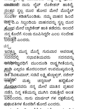
ಮಾಡಿದರೆ ನಾನು ಲೈವ್ ಲೊಕೇಶನ್ ಹಾಕಿದ್ದೆ, 
ಗಡಚಿರೋಲಿ
ನಂತರ ಸ್ವಲ್ಪ ದೂರ ಹೋದ ಮೇಲೆ ಮೊಬೈಲ್ 
ಮುಂಬೈ
ಸಂಪರ್ಕ ಕಡಿತಗೊಂಡಿತು. ನಮ್ಮ ವಾಹನ ಹಿಂದೆ 
ಬೀದರ್
ನನ್ನ ಪಿ.ಎ ಸಿಬ್ಬಂದಿಯ ವಾಹನವನ್ನು ಸ್ವಲ್ಪ ದೂರ 
ಹೋದ ಮೇಲೆ ಬ್ಯಾರಿಕೇಡ್ ಹಾಕಿ ತಡೆದರು. ಅಂದರೆ 
ಬೀದರ್
ನನ್ನ ಕೊಲೆಗೆ ಸಂಚು ರೂಪಿಸಿದ್ದರೇ ಎಂಬ ಸಂದೇಹ 
ಕಲಬುರಗಿ
ಬರುತ್ತಿದೆ ಎಂದರು.
ಚೆನ್ನೈ
ಇದಕ್ಕೂ ಮುನ್ನ ಮೊನ್ನೆ ಗುರುವಾರ ಅಪರಾಹ್ನ 
ನವದೆಹಲಿ
ಸದನದಲ್ಲಿ ಸಭಾಪತಿಯವರು ಸದನವನ್ನು 
ನವದೆಹಲಿ
ಅನಿರ್ಧಿಷ್ಟಾವಧಿಗೆ ಮುಂದೂಡಿ ರಾಷ್ಟ್ರಗೀತೆಯನ್ನು 
ಹಾಡಿ ಎಲ್ಲರೂ ಹೊರಬಂದಾಗ ಉಪಮುಖ್ಯಮಂತ್ರಿ 
ಕೊಚ್ಚಿ
ಡಿಕೆ ಶಿವಕುಮಾರ್, ಸಚಿವೆ ಲಕ್ಷ್ಮಿ ಹೆಬ್ಬಾಳ್ಕರ್, ನಜೀರ್ 
ನವದೆಹಲಿ
ಅಹ್ಮದ್ ಮತ್ತು ಚನ್ನರಾಜ್ ಹಟ್ಟಿಹೊಳಿ 
ಮೊದಲಾದವರು ನನ್ನ ಮೇಲೆ ಮಾತಿನ ಪ್ರಹಾರ 
ನವದೆಹಲಿ
ನಡೆಸಿ, ನಿನ್ನ ಕತೆಯನ್ನು ಮುಗಿಸಿ ಬಿಡುತ್ತೇವೆ ಅಂತ 
ಭಾರತ
ಏರಿಬಂದರು, ನಾನು ಮಾರ್ಷಲ್ ಗಳ ರಕ್ಷಣೆಯಲ್ಲಿ 
ಸಭಾಪತಿಗಳ ಕೊಠಡಿಗೆ ಹೋದೆ ಎಂದರು.
ಪುಣೆ