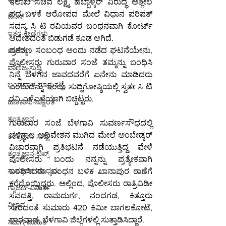
ಇಲಾಖೆ ಸಚಿವೆ ಲಕ್ಷ್ಮಿ ಹೆಬ್ಬಾಳ್ಕರ್ ವಿರುದ್ಧ ಅಶ್ಲೀಲ 
ಪದ ಬಳಕೆ ಆರೋಪದ ಮೇಲೆ ವಿಧಾನ ಪರಿಷತ್ 
ಟೆನಿಸ್
ಸದಸ್ಯ ಸಿ ಟಿ ರವಿಯವರ ಬಂಧನವಾಗಿ ಕೋರ್ಟ್ 
ಇತರ-ಕ್ರೀಡೆಗಳು
ಆದೇಶದಂತೆ ಬಿಡುಗಡೆ ಕೂಡ ಆಗಿದೆ.
ಪ್ರಕರಣ ಸಂಬಂಧ ಅಂದು ನಡೆದ ಘಟನೆಯೇನು, 
ವಾಣಿಜ್ಯ
ಪೊಲೀಸರು ಗುರುವಾರ ಸಂಜೆ ತಮ್ಮನ್ನು ಬಂಧಿಸಿ 
ವಾಣಿಜ್ಯ-ಸುದ್ದಿ
ನಿನ್ನೆ ಬೆಳಗಿನ ಜಾವದವರೆಗೆ ಏನೇನು ಮಾಡಿದರು 
ಬಂಡವಾಳ-ಮಾರುಕಟ್ಟೆ
ಎಂಬುದನ್ನು ಇಂದು ಸುದ್ದಿಗೋಷ್ಠಿಯಲ್ಲಿ ಸ್ವತಃ ಸಿ ಟಿ 
ರವಿ ಎಳೆಎಳೆಯಾಗಿ ಬಿಚ್ಚಿಟ್ಟರು.
ಹಣಕಾಸು-ಸಾಕ್ಷರತೆ
ತಂತ್ರಜ್ಞಾನ
ಗುರುವಾರ ಸಂಜೆ ಬೆಳಗಾವಿ ಸುವರ್ಣಸೌಧದಲ್ಲಿ 
ಚಳಿಗಾಲ ಅಧಿವೇಶನ ಮುಗಿದ ಮೇಲೆ ಅಂಬೇಡ್ಕರ್ 
ತಂತ್ರಜ್ಞಾನ-ಸುದ್ದಿ
ವಿಚಾರವಾಗಿ ಪ್ರತಿಭಟನೆ ನಡೆಯುತ್ತಿದ್ದ ವೇಳೆ 
ತಂತ್ರಜ್ಞಾನ-ಟಿಪ್ಸ್
ಪೊಲೀಸರು ಬಂದು ನನ್ನನ್ನು ಪ್ರತ್ಯೇಕವಾಗಿ 
ಸಾಮಾಜಿಕ ಮಾಧ್ಯಮ
ಬಂಧಿಸಿದರು. ಬಂಧನ ಬಳಿಕ ಖಾನಾಪುರ ಠಾಣೆಗೆ 
ಕರೆದೊಯ್ದಿದ್ದರು. ಅಲ್ಲಿಂದ, ಪೊಲೀಸರು ರಾತ್ರಿವಿಡೀ 
ಗ್ಯಾಜೆಟ್-ವಿಮರ್ಶೆ
ಸವದತ್ತಿ, ರಾಮದುರ್ಗ, ನಂದಗಡ, ಕಿತ್ತೂರು 
ವಿಜ್ಞಾನ
ಸೇರಿದಂತೆ ಸುಮಾರು 420 ಕಿಮೀ ಬಾಗಲಕೋಟೆ, 
ಧಾರವಾಡ, ಬೆಳಗಾವಿ ಜಿಲ್ಲೆಗಳಲ್ಲಿ ಸುತ್ತಾಡಿಸಿದ್ದಾರೆ.
ಸಮಗ್ರ-ಮಾಹಿತಿ