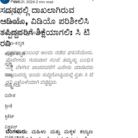
All Posts
Dec 21, 2024
2 min read
ಸದನದಲ್ಲಿ ದಾಖಲಾಗಿರುವ
ನಿಮ್ಮ ಜಿಲ್ಲೆ
ಆಡಿಯೊ, ವಿಡಿಯೊ ಪರಿಶೀಲಿಸಿ
ಬೆಂಗಳೂರು
ತಪ್ಪಿದ್ದವರಿಗೆ ಶಿಕ್ಷೆಯಾಗಲಿ: ಸಿ ಟಿ
ಬೆಂಗಳೂರು-ಗ್ರಾಮಾಂತರ
ರವಿ
ದಕ್ಷಿಣ-ಕನ್ನಡ
ಪ್ರಕರಣ ಸಂಬಂಧ ಅಂದು ನಡೆದ ಘಟನೆಯೇನು, 
ಉತ್ತರ-ಕನ್ನಡ
ಪೊಲೀಸರು ಗುರುವಾರ ಸಂಜೆ ತಮ್ಮನ್ನು ಬಂಧಿಸಿ 
ಸುದ್ದಿ
ನಿನ್ನೆ ಬೆಳಗಿನ ಜಾವದವರೆಗೆ ಏನೇನು ಮಾಡಿದರು 
ರಾಜ್ಯ
ಎಂಬುದನ್ನು ಇಂದು ಸುದ್ದಿಗೋಷ್ಠಿಯಲ್ಲಿ ಸ್ವತಃ ಸಿ ಟಿ 
ರವಿ ಎಳೆಎಳೆಯಾಗಿ ಬಿಚ್ಚಿಟ್ಟರು.
ರಾಷ್ಟ್ರೀಯ
ವಿದೇಶ
ಕ್ರೀಡೆ
ಕ್ರಿಕೆಟ್
ವಿಶ್ವಕಪ್
ಬೆಂಗಳೂರು:
 ಮಹಿಳಾ ಮತ್ತು ಮಕ್ಕಳ ಕಲ್ಯಾಣ 
ಫುಟ್-ಬಾಲ್