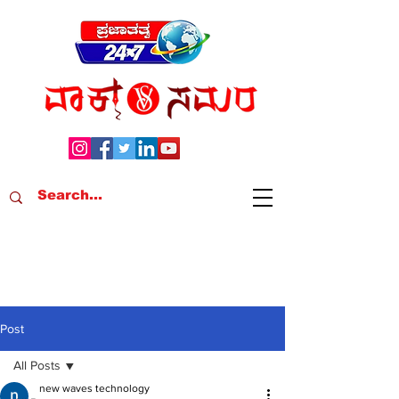
Post
All Posts
new waves technology