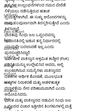
ಹಕ್ಕುಗಳ ಉಲ್ಲಂಘನೆಗಳಿಂದ ಗಮನ ಬೇರೆಡೆ 
ಆಳ-ಅಗಲ
ಸೆಳೆಯಲು ನಡೆಸುತ್ತಿರುವ ಹತಾಶ 
ಒಳನೋಟ
ಪ್ರಯತ್ನಗಳಾಗಿವೆ. ಈ ಸುಳ್ಳು ಆರೋಪಗಳನ್ನು 
ನಾವು ಸಂಪೂರ್ಣವಾಗಿ ತಿರಸ್ಕರಿಸುತ್ತೇವೆ ಎಂದು 
ಸಂಕಲನ
ತಿಳಿಸಿದ್ದಾರೆ.
ಶಿಕ್ಷಣ-ಉದ್ಯೋಗ
ಭಾರತವು ಸಿಂಧು ಜಲ ಒಪ್ಪಂದವನ್ನು 
ಶಿಕ್ಷಣ
ಅಮಾನತಿನಲ್ಲಿ ಇಡುವ ತನ್ನ ನಿರ್ಧಾರದಲ್ಲಿ 
ಯಾವುದೇ ಬದಲಾವಣೆ ಇಲ್ಲ ಎಂದು 
ಮಾರ್ಗದರ್ಶಿ
ಪುನರುಚ್ಚರಿಸಿದ್ದಾರೆ.
ಎಸ್ಸೆಸ್ಸೆಲ್ಸಿ
ಇದೇ ವೇಳೆ ಪಾಕಿಸ್ತಾನ ಆಕ್ರಮಿತ ಕಾಶ್ಮೀರ (PoK) 
ಪರಿಸ್ಥಿತಿಯನ್ನೂ ಉಲ್ಲೇಖಿಸಿದ ಅವರು, ಅಲ್ಲಿ 
ಪಿಯುಸಿ
ಉಂಟಾಗಿರುವ ಸಮಸ್ಯೆಗಳು ಪಾಕಿಸ್ತಾನದ 
ಉದ್ಯೋಗ
ದಶಕಗಳ ಆರ್ಥಿಕ ಶೋಷಣೆ, ಮೂಲಭೂತ 
ಹಕ್ಕುಗಳ ನಿರಾಕರಣೆ ಮತ್ತು ಆಡಳಿತಾತ್ಮಕ 
ಹಾಸನ
ದಬ್ಬಾಳಿಕೆಯ ನೇರ ಪರಿಣಾಮವಾಗಿದೆ ಎಂದು 
ರಾಜಕೀಯ
ಆರೋಪಿಸಿದರು.
ದೇಶ
ಭಾರತ ಮತ್ತು ಪಾಕಿಸ್ತಾನದ ನಡುವಿನ ಸಿಂಧು ಜಲ 
ಒಪ್ಪಂದದ ವಿಚಾರ ಇತ್ತೀಚಿನ ತಿಂಗಳುಗಳಲ್ಲಿ ಮತ್ತೆ 
ಬಳ್ಳಾರಿ