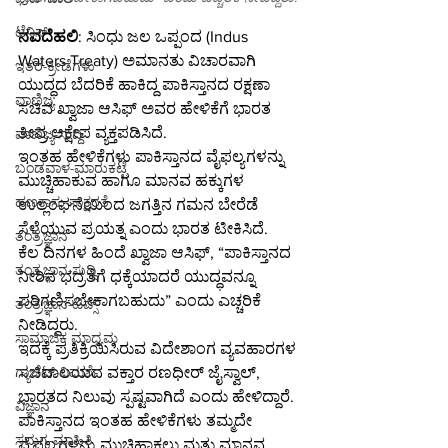
ಟೆನಿಸ್
ನವದೆಹಲಿ
: ಸಿಂಧು ಜಲ ಒಪ್ಪಂದ (Indus 
Waters Treaty) ಅಮಾನತು ವಿಚಾರವಾಗಿ 
ಇತರ-ಕ್ರೀಡೆಗಳು
ಯುದ್ಧದ ಬೆದರಿಕೆ ಹಾಕಿದ್ದ ಪಾಕಿಸ್ತಾನದ ರಕ್ಷಣಾ 
ವಾಣಿಜ್ಯ
ಸಚಿವ ಖ್ವಾಜಾ ಆಸಿಫ್ ಅವರ ಹೇಳಿಕೆಗೆ ಭಾರತ 
ತೀವ್ರ ಆಕ್ಷೇಪ ವ್ಯಕ್ತಪಡಿಸಿದೆ.
ವಾಣಿಜ್ಯ-ಸುದ್ದಿ
ಇಂತಹ ಹೇಳಿಕೆಗಳು ಪಾಕಿಸ್ತಾನದ ವೈಫಲ್ಯಗಳನ್ನು 
ಬಂಡವಾಳ-ಮಾರುಕಟ್ಟೆ
ಮುಚ್ಚಿಹಾಕುವ ಹಾಗೂ ಮಾನವ ಹಕ್ಕುಗಳ 
ಹಣಕಾಸು-ಸಾಕ್ಷರತೆ
ಉಲ್ಲಂಘನೆಯಿಂದ ಜಗತ್ತಿನ ಗಮನ ಬೇರೆಡೆ 
ಸೆಳೆಯುವ ಪ್ರಯತ್ನ ಎಂದು ಭಾರತ ಟೀಕಿಸಿದೆ.
ತಂತ್ರಜ್ಞಾನ
ಕೆಲ ದಿನಗಳ ಹಿಂದೆ ಖ್ವಾಜಾ ಆಸಿಫ್, “ಪಾಕಿಸ್ತಾನದ 
ತಂತ್ರಜ್ಞಾನ-ಸುದ್ದಿ
ನೀರಿನ ಭದ್ರತೆಗೆ ಧಕ್ಕೆಯಾದರೆ ಯುದ್ಧವನ್ನೂ 
ಪರಿಗಣಿಸಬೇಕಾಗಬಹುದು” ಎಂದು ಎಚ್ಚರಿಕೆ 
ತಂತ್ರಜ್ಞಾನ-ಟಿಪ್ಸ್
ನೀಡಿದ್ದರು.
ಸಾಮಾಜಿಕ ಮಾಧ್ಯಮ
ಇದಕ್ಕೆ ಪ್ರತಿಕ್ರಿಯಿಸಿರುವ ವಿದೇಶಾಂಗ ವ್ಯವಹಾರಗಳ 
ಸಚಿವಾಲಯದ ವಕ್ತಾರ ರಣಧೀರ್ ಜೈಸ್ವಾಲ್, 
ಗ್ಯಾಜೆಟ್-ವಿಮರ್ಶೆ
ಭಾರತದ ನಿಲುವು ಸ್ಪಷ್ಟವಾಗಿದೆ ಎಂದು ಹೇಳಿದ್ದಾರೆ.
ವಿಜ್ಞಾನ
ಪಾಕಿಸ್ತಾನದ ಇಂತಹ ಹೇಳಿಕೆಗಳು ತಮ್ಮದೇ 
ಸಮಗ್ರ-ಮಾಹಿತಿ
ವೈಫಲ್ಯಗಳನ್ನು ಮುಚ್ಚಿಹಾಕಲು ಮತ್ತು ಮಾನವ 