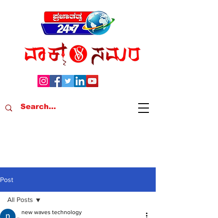
Post
All Posts
new waves technology