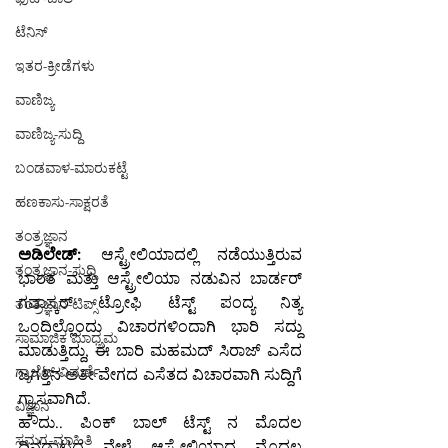
ಟೆನಿಸ್
ಇತರ-ಕ್ರೀಡೆಗಳು
ವಾಣಿಜ್ಯ
ವಾಣಿಜ್ಯ-ಸುದ್ದಿ
ಬಂಡವಾಳ-ಮಾರುಕಟ್ಟೆ
ಹಣಕಾಸು-ಸಾಕ್ಷರತೆ
ತಂತ್ರಜ್ಞಾನ
ಅಡಿಲೇಡ್:
 ಆಸ್ಟ್ರೇಲಿಯಾದಲ್ಲಿ ನಡೆಯುತ್ತಿರುವ 
ತಂತ್ರಜ್ಞಾನ-ಸುದ್ದಿ
ಭಾರತ ಮತ್ತು ಆಸ್ಟ್ರೇಲಿಯಾ ನಡುವಿನ ಬಾರ್ಡರ್ 
ಗವಾಸ್ಕರ್ ಟ್ರೋಫಿ ಟೆಸ್ಟ್ ಪಂದ್ಯ ನಿತ್ಯ 
ತಂತ್ರಜ್ಞಾನ-ಟಿಪ್ಸ್
ಒಂದಿಲ್ಲೊಂದು ವಿಚಾರಗಳಿಂದಾಗಿ ಭಾರಿ ಸದ್ದು 
ಸಾಮಾಜಿಕ ಮಾಧ್ಯಮ
ಮಾಡುತ್ತಿದ್ದು, ಈ ಬಾರಿ ಮಹಮದ್ ಸಿರಾಜ್ ಎಸೆದ 
ಗ್ಯಾಜೆಟ್-ವಿಮರ್ಶೆ
ಜಗತ್ತಿನ ಅತೀ ವೇಗದ ಎಸೆತದ ವಿಚಾರವಾಗಿ ಸುದ್ದಿಗೆ 
ಗ್ರಾಸವಾಗಿದೆ.
ವಿಜ್ಞಾನ
ಹೌದು.. ಪಿಂಕ್ ಬಾಲ್ ಟೆಸ್ಟ್ ನ ಮೊದಲ 
ಸಮಗ್ರ-ಮಾಹಿತಿ
ದಿನದಾಟದ ವೇಳೆ ಆಸ್ಟ್ರೇಲಿಯಾದ ಮೊದಲ 