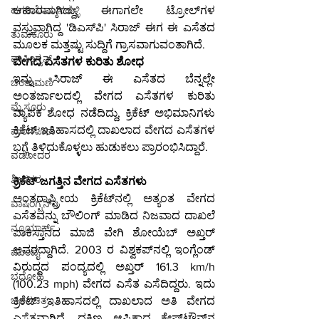
ಆಹಾರವಾಗಿದ್ದು, ಈಗಾಗಲೇ ಟ್ರೋಲ್‌ಗಳ 
ಹಗರಿಬೊಮ್ಮನಹಳ್ಳಿ
ವಸ್ತುವಾಗಿದ್ದ 'ಡಿಎಸ್‌ಪಿ' ಸಿರಾಜ್ ಈಗ ಈ ಎಸೆತದ 
ತುಮಕೂರು
ಮೂಲಕ ಮತ್ತಷ್ಟು ಸುದ್ದಿಗೆ ಗ್ರಾಸವಾಗುವಂತಾಗಿದೆ.
ವಾಷಿಂಗ್ಟನ್
ವೇಗದ ಎಸೆತಗಳ ಕುರಿತು ಶೋಧ
ಇನ್ನು ಸಿರಾಜ್ ಈ ಎಸೆತದ ಬೆನ್ನಲ್ಲೇ 
ಚಿಂತಾಮಣಿ
ಅಂತರ್ಜಾಲದಲ್ಲಿ ವೇಗದ ಎಸೆತಗಳ ಕುರಿತು 
ಮೈಸೂರು
ವ್ಯಾಪಕ ಶೋಧ ನಡೆದಿದ್ದು, ಕ್ರಿಕೆಟ್ ಅಭಿಮಾನಿಗಳು 
ಕ್ರಿಕೆಟ್ ಇತಿಹಾಸದಲ್ಲಿ ದಾಖಲಾದ ವೇಗದ ಎಸೆತಗಳ 
ಮಂಗಳೂರು
ಬಗ್ಗೆ ತಿಳಿದುಕೊಳ್ಳಲು ಹುಡುಕಲು ಪ್ರಾರಂಭಿಸಿದ್ದಾರೆ.
ವಡೋದರ
ಶ್ರೀನಗರ
ಕ್ರಿಕೆಟ್ ಜಗತ್ತಿನ ವೇಗದ ಎಸೆತಗಳು
ಅಂತರಾಷ್ಟ್ರೀಯ ಕ್ರಿಕೆಟ್‌ನಲ್ಲಿ ಅತ್ಯಂತ ವೇಗದ 
ವಾಷಿಂಗ್ಟನ್
ಎಸೆತವನ್ನು ಬೌಲಿಂಗ್ ಮಾಡಿದ ನಿಜವಾದ ದಾಖಲೆ 
ನ್ಯೂಯಾರ್ಕ್
ಪಾಕಿಸ್ತಾನದ ಮಾಜಿ ವೇಗಿ ಶೋಯೆಬ್ ಅಖ್ತರ್ 
ಅವರದ್ದಾಗಿದೆ. 2003 ರ ವಿಶ್ವಕಪ್‌ನಲ್ಲಿ ಇಂಗ್ಲೆಂಡ್ 
ಮುಂಬೈ
ವಿರುದ್ಧದ ಪಂದ್ಯದಲ್ಲಿ ಅಖ್ತರ್ 161.3 km/h 
ಭದೋಹಿ
(100.23 mph) ವೇಗದ ಎಸೆತ ಎಸೆದಿದ್ದರು. ಇದು 
ಕ್ರಿಕೆಟ್ ಇತಿಹಾಸದಲ್ಲಿ ದಾಖಲಾದ ಅತಿ ವೇಗದ 
ಚಲನಚಿತ್ರ
ಎಸೆತವಾಗಿದೆ. ದಕ್ಷಿಣ ಆಫ್ರಿಕಾದ ಕೇಪ್‌ಟೌನ್‌ನ 