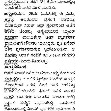
ಎಸೆತವೊಂದು ಗಂಟೆಗೆ 181 ಕಿ.ಮೀ ವೇಗದಲ್ಲಿತ್ತು 
ಗಡಚಿರೋಲಿ
ಎಂದು ಟಿವಿ ಪರದೆ ಮೇಲೆ ಮೂಡಿತು.
ಆಸ್ಟ್ರೇಲಿಯಾದ 25ನೇ ಓವರ್‌ನಲ್ಲಿ ಈ ವಿಚಿತ್ರ 
ಮುಂಬೈ
ಹಾಗೂ ಅಪರೂಪದ ಪ್ರಸಂಗ ನಡೆದಿದ್ದು, 
ಬೀದರ್
ಮೊಹಮ್ಮದ್ ಸಿರಾಜ್ ಆಫ್‌ ಸ್ಟಂಪ್‌ನಿಂದ ಆಚೆಗೆ 
ಬೀದರ್
ಹಾಕಿದ ಚೆಂಡನ್ನು ಆಸ್ಟ್ರೇಲಿಯಾದ ಬ್ಯಾಟರ್ 
ಮಾರ್ನಸ್ ಲಾಂಬುಶೇನ್ ಡೀಪ್ ಬ್ಯಾಕ್‌ವರ್ಡ್ 
ಕಲಬುರಗಿ
ಪಾಯಿಂಟ್‌ಗೆ ಬೌಂಡರಿ ಬಾರಿಸಿದ್ದರು. ಪ್ರತಿ ಎಸೆತದ 
ಚೆನ್ನೈ
ಬಳಿಕ ಪ್ರದರ್ಶನವಾಗುವ ಸ್ಪೀಡೋಮೀಟರ್, ಆ 
ಚೆಂಡನ್ನು ಸಿರಾಜ್ ಗಂಟೆಗೆ 181.6 ಕಿಮೀ ವೇಗದಲ್ಲಿ 
ನವದೆಹಲಿ
ಎಸೆದಿದ್ದರು ಎಂದು ತೋರಿಸಿತ್ತು.
ನವದೆಹಲಿ
ತಾಂತ್ರಿಕದೋಷ
ಕೊಚ್ಚಿ
ಆದರೆ ಸಿರಾಜ್ ಎಸೆದ ಆ ಚೆಂಡು ಅಷ್ಟು ವೇಗದಿಂದ 
ಕೂಡಿರಲಿಲ್ಲ. ಬದಲಿಗೆ ಸ್ಪೀಡೋ ಮೀಟರ್ ತಾಂತ್ರಿಕ 
ನವದೆಹಲಿ
ದೋಷದಿಂದ ಪರದ ಮೇಲೆ ಹಾಗೆ ಕಾಣಿಸಿತ್ತು 
ನವದೆಹಲಿ
ಎಂದು ಹೇಳಲಾಗಿದೆ. ಸಿರಾಜ್ ಎಸೆತ ದಾಖಲೆ 
ಎಂದು ಅದಾಗಲೇ ಸಾಮಾಜಿಕ ಜಾಲತಾಣಗಳಲ್ಲಿ 
ಭಾರತ
ವ್ಯಾಪಕ ಸುದ್ದಿಗೆ ಗ್ರಾಸವಾಗಿತ್ತು. ಸಾಮಾಜಿಕ 
ಪುಣೆ
ಜಾಲತಾಣದಲ್ಲಿ ಮೀಮ್ ಪುಟಗಳಿಗೆ ಇದು ಭರ್ಜರಿ 