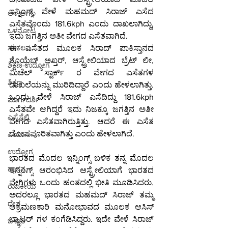
ಇನ್ನಿಂಗ್ಸ್ ವೇಳೆ ಮಹಮದ್ ಸಿರಾಜ್ ಎಸೆದ 
ಆಳ-ಅಗಲ
ಎಸೆತವೊಂದು 181.6kph ಎಂದು ದಾಖಲಾಗಿದ್ದು, 
ಒಳನೋಟ
ಇದು ಜಗತ್ತಿನ ಅತೀ ವೇಗದ ಎಸೆತವಾಗಿದೆ.
ಈ ಎಸೆತದ ಮೂಲಕ ಸಿರಾದ್ ಪಾಕಿಸ್ತಾನದ 
ಸಂಕಲನ
ಶೊಯೆಬ್ ಅಖ್ತರ್, ಆಸ್ಟ್ರೇಲಿಯಾದ ಬ್ರೆಟ್ ಲೀ, 
ಶಿಕ್ಷಣ-ಉದ್ಯೋಗ
ಮಿಚೆಲ್ ಸ್ಟಾರ್ಕ್ ರ ವೇಗದ ಎಸೆತಗಳ 
ಶಿಕ್ಷಣ
ದಾಖಲೆಯನ್ನು ಮುರಿದಿದ್ದಾರೆ ಎಂದು ಹೇಳಲಾಗಿತ್ತು. 
ಒಂದು ವೇಳೆ ಸಿರಾಜ್ ಎಸೆದಿದ್ದು 181.6kph 
ಮಾರ್ಗದರ್ಶಿ
ಎಸೆತವೇ ಆಗಿದ್ದರೆ ಇದು ನಿಜಕ್ಕೂ ಜಗತ್ತಿನ ಅತೀ 
ಎಸ್ಸೆಸ್ಸೆಲ್ಸಿ
ವೇಗದ ಎಸೆತವಾಗಿರುತ್ತಿತ್ತು. ಆದರೆ ಈ ಎಸೆತ 
ದೋಷಪೂರಿತವಾಗಿತ್ತು ಎಂದು ಹೇಳಲಾಗಿದೆ.
ಪಿಯುಸಿ
ಉದ್ಯೋಗ
ಭಾರತದ ಮೊದಲ ಇನ್ನಿಂಗ್ಸ್ ಬಳಿಕ ತನ್ನ ಮೊದಲ 
ಹಾಸನ
ಇನ್ನಿಂಗ್ಸ್ ಆರಂಭಿಸಿದ ಆಸ್ಟ್ರೇಲಿಯಾಗೆ ಭಾರತದ 
ವೇಗಿಗಳು ಒಂದು ಹಂತದಲ್ಲಿ ಭೀತಿ ಮೂಡಿಸಿದರು. 
ರಾಜಕೀಯ
ಅದರಲ್ಲೂ ಭಾರತದ ಮಹಮದ್ ಸಿರಾಜ್ ತಮ್ಮ 
ದೇಶ
ಆಕ್ರಮಣಕಾರಿ ಮನೋಭಾವದ ಮೂಲಕ ಆಸಿಸ್ 
ಬ್ಯಾಟರ್ ಗಳ ಕಂಗೆಡಿಸಿದ್ದರು. ಇದೇ ವೇಳೆ ಸಿರಾಜ್ 
ಬಳ್ಳಾರಿ