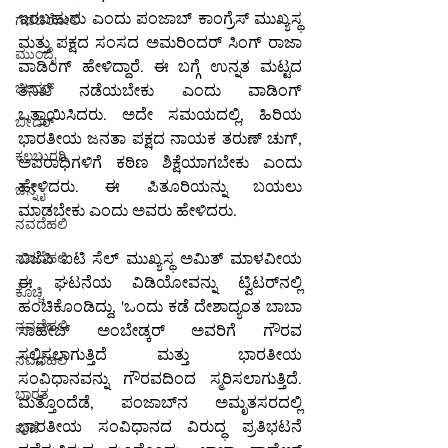
ಇರಬಹುದು ಎಂದು ಪಂಜಾಬ್ ಕಾಂಗ್ರೆಸ್ ಮುಖ್ಯಸ್ಥ 
ಗಡಚಿರೋಲಿ
ಮತ್ತು ಪಕ್ಷದ ಸಂಸದ ಅಮರಿಂದರ್ ಸಿಂಗ್ ರಾಜಾ 
ಮುಂಬೈ
ವಾಡಿಂಗ್ ಹೇಳಿದ್ದಾರೆ. ಈ ಬಗ್ಗೆ ಉನ್ನತ ಮಟ್ಟದ 
ಬೀದರ್
ತನಿಖೆ ನಡೆಯಬೇಕು ಎಂದು ವಾಡಿಂಗ್ 
ಒತ್ತಾಯಿಸಿದರು. ಅದೇ ಸಮಯದಲ್ಲಿ, ಹಿರಿಯ 
ಬೀದರ್
ಭಾರತೀಯ ಜನತಾ ಪಕ್ಷದ ನಾಯಕ ತರುಣ್ ಚುಗ್, 
ಕಲಬುರಗಿ
ಅಪರಾಧಿಗಳಿಗೆ ಕಠಿಣ ಶಿಕ್ಷೆಯಾಗಬೇಕು ಎಂದು 
ಹೇಳಿದರು. ಈ ಪಿತೂರಿಯನ್ನು ಬಯಲು 
ಚೆನ್ನೈ
ಮಾಡಬೇಕು ಎಂದು ಅವರು ಹೇಳಿದರು.
ನವದೆಹಲಿ
ಬಿಜೆಪಿ ಐಟಿ ಸೆಲ್ ಮುಖ್ಯಸ್ಥ ಅಮಿತ್ ಮಾಳವೀಯ 
ನವದೆಹಲಿ
ಈ ಘಟನೆಯ ವಿಡಿಯೋವನ್ನು ಟ್ವಿಟರ್‌ನಲ್ಲಿ 
ಕೊಚ್ಚಿ
ಹಂಚಿಕೊಂಡಿದ್ದು, 'ಒಂದು ಕಡೆ ದೇಶಾದ್ಯಂತ ಬಾಬಾ 
ನವದೆಹಲಿ
ಸಾಹೇಬ್ ಅಂಬೇಡ್ಕರ್ ಅವರಿಗೆ ಗೌರವ 
ಸಲ್ಲಿಸಲಾಗುತ್ತಿದೆ ಮತ್ತು ಭಾರತೀಯ 
ನವದೆಹಲಿ
ಸಂವಿಧಾನವನ್ನು ಗೌರವದಿಂದ ಸ್ಮರಿಸಲಾಗುತ್ತಿದೆ. 
ಭಾರತ
ಮತ್ತೊಂದೆಡೆ, ಪಂಜಾಬ್‌ನ ಅಮೃತಸರದಲ್ಲಿ 
ಭಾರತೀಯ ಸಂವಿಧಾನದ ವಿರುದ್ಧ ಪ್ರತಿಭಟನೆ 
ಪುಣೆ