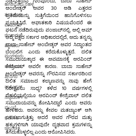
ನಡೆಸುತ್ತಿರುವ ಗುಂಪೊಂದು, ಬಾಬಾ ಸಾಹೇಬ್ 
ಹಗರಿಬೊಮ್ಮನಹಳ್ಳಿ
ಅಂಬೇಡ್ಕರ್ ಅವರ 30 ಅಡಿ ಎತ್ತರದ 
ತುಮಕೂರು
ಪ್ರತಿಮೆಯನ್ನು ಸುತ್ತಿಗೆಯಿಂದ ಹಾನಿಗೊಳಿಸಲು 
ಪ್ರಯತ್ನಿಸಿದೆ. ಆಘಾತಕಾರಿ ವಿಷಯವೆಂದರೆ ಈ 
ವಾಷಿಂಗ್ಟನ್
ಘಟನೆ ನಡೆದಿರುವುದು ಪಂಜಾಬ್‌ನಲ್ಲಿ, ಅಲ್ಲಿ ಆಮ್ 
ಚಿಂತಾಮಣಿ
ಆದ್ಮಿ ಪಕ್ಷದ ಸರ್ಕಾರ ಅಧಿಕಾರದಲ್ಲಿದೆ, ಅದು ತನ್ನನ್ನು 
ಬಾಬಾ ಸಾಹೇಬ್ ಅಂಬೇಡ್ಕರ್ ಅವರ ಸಿದ್ಧಾಂತದ 
ಮೈಸೂರು
ಬೆಂಬಲಿಗ ಎಂದು ಕರೆದುಕೊಳ್ಳುತ್ತದೆ. ದಲಿತ 
ಮಂಗಳೂರು
ಸಮುದಾಯಕ್ಕಾದ ಈ ಅವಮಾನಕ್ಕೆ ಅರವಿಂದ್ 
ಕೇಜ್ರಿವಾಲ್ ಅವರೇ ಕಾರಣ. ಬಾಬಾ ಸಾಹೇಬ್ 
ವಡೋದರ
ಅಂಬೇಡ್ಕರ್ ಅವರನ್ನು ಗೌರವಿಸದ ಸರ್ಕಾರದಿಂದ 
ಶ್ರೀನಗರ
ದಲಿತ ಸಮಾಜದ ಕಲ್ಯಾಣವನ್ನು ನಾವು ಹೇಗೆ 
ವಾಷಿಂಗ್ಟನ್
ನಿರೀಕ್ಷಿಸಲು ಸಾಧ್ಯ? ಕಳೆದ 10 ವರ್ಷಗಳಲ್ಲಿ 
ದೆಹಲಿಯಲ್ಲಿಯೂ ಅರವಿಂದ್ ಕೇಜ್ರಿವಾಲ್ ದಲಿತ 
ನ್ಯೂಯಾರ್ಕ್
ಸಮುದಾಯವನ್ನು ಶೋಷಿಸಿದ್ದಾರೆ ಎಂದು ಅವರು 
ಮುಂಬೈ
ಹೇಳಿದರು. ಅವರನ್ನು ಕೇವಲ ಮತಬ್ಯಾಂಕ್ ಆಗಿ 
ಬಳಸಲಾಗುತ್ತಿತ್ತು ಆದರೆ ಅವರ ಗೌರವ ಮತ್ತು 
ಭದೋಹಿ
ಹಕ್ಕುಗಳಿಗಾಗಿ ಯಾವುದೇ ದೃಢವಾದ ಕ್ರಮಗಳನ್ನು 
ಚಲನಚಿತ್ರ
ತೆಗೆದುಕೊಳ್ಳಲಿಲ್ಲ ಎಂದು ಆರೋಪಿಸಿದರು.