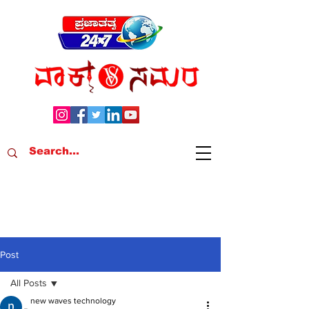
Post
All Posts
new waves technology