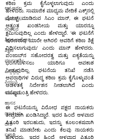
ಕಠಿಣ ಕ್ರಮ ಕೈಗೊಳ್ಳಲಾಗುವುದು ಎಂದು 
ಆಳ-ಅಗಲ
ಹೇಳಿದರು. ಸಾಮಾಜಿಕ ಮಾಧ್ಯಮ ವೇದಿಕೆ ಎಕ್ಸ್‌ನಲ್ಲಿ 
ಪೋಸ್ಟ್ ಮಾಡಿರುವ ಸಿಎಂ ಮಾನ್, ಈ ಘಟನೆ 
ಒಳನೋಟ
ಅತ್ಯಂತ ಖಂಡನೀಯ ಮತ್ತು ಯಾರನ್ನೂ 
ಸಂಕಲನ
ಕ್ಷಮಿಸುವುದಿಲ್ಲ ಎಂದು ಹೇಳಿದ್ದಾರೆ. 'ಈ ಘಟನೆಗೆ 
ಶಿಕ್ಷಣ-ಉದ್ಯೋಗ
ಕಾರಣರಾದ ಯಾರೇ ಆಗಿರಲಿ ಅವರಿಗೆ ಕಠಿಣ ಶಿಕ್ಷೆ 
ವಿಧಿಸಲಾಗುವುದು' ಎಂದು ಮಾನ್ ಹೇಳಿದರು. 
ಶಿಕ್ಷಣ
ಪಂಜಾಬ್‌ನ ಸಹೋದರತ್ವ ಮತ್ತು ಐಕ್ಯತೆಯನ್ನು 
ಮಾರ್ಗದರ್ಶಿ
ಭಂಗಗೊಳಿಸಲು ಯಾರಿಗೂ ಅವಕಾಶ 
ನೀಡುವುದಿಲ್ಲ. ಘಟನೆಯ ತನಿಖೆ ನಡೆಸಿ 
ಎಸ್ಸೆಸ್ಸೆಲ್ಸಿ
ಅಪರಾಧಿಗಳ ವಿರುದ್ಧ ಕಠಿಣ ಕ್ರಮ ಕೈಗೊಳ್ಳುವಂತೆ 
ಪಿಯುಸಿ
ಆಡಳಿತಕ್ಕೆ ನಿರ್ದೇಶನ ನೀಡಲಾಗಿದೆ ಎಂದು 
ಮುಖ್ಯಮಂತ್ರಿ ಹೇಳಿದರು.
ಉದ್ಯೋಗ
ಹಾಸನ
ಈ ಘಟನೆಯನ್ನು ವಿರೋಧ ಪಕ್ಷದ ನಾಯಕರು 
ರಾಜಕೀಯ
ತೀವ್ರವಾಗಿ ಖಂಡಿಸಿದ್ದಾರೆ. ಇದರ ಹಿಂದೆ ಆಳವಾದ 
ಪಿತೂರಿ ಇರಬಹುದು, ಇದನ್ನು ಕೂಲಂಕಷವಾಗಿ 
ದೇಶ
ತನಿಖೆ ಮಾಡಬೇಕು ಎಂದು ಕೆಲವು ನಾಯಕರು 
ಬಳ್ಳಾರಿ
ಹೇಳಿದರು. ಇದರ ಹಿಂದೆ ಆಳವಾದ ಪಿತೂರಿ 