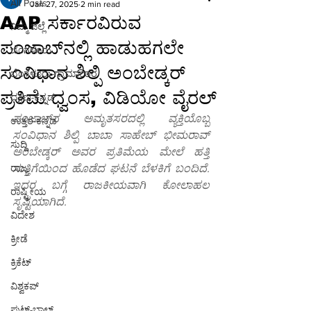
All Posts
Jan 27, 2025
2 min read
AAP ಸರ್ಕಾರವಿರುವ
ನಿಮ್ಮ ಜಿಲ್ಲೆ
ಪಂಜಾಬ್‌ನಲ್ಲಿ ಹಾಡುಹಗಲೇ
ಬೆಂಗಳೂರು
ಸಂವಿಧಾನ ಶಿಲ್ಪಿ ಅಂಬೇಡ್ಕರ್
ಬೆಂಗಳೂರು-ಗ್ರಾಮಾಂತರ
ಪ್ರತಿಮೆ ಧ್ವಂಸ, ವಿಡಿಯೋ ವೈರಲ್
ದಕ್ಷಿಣ-ಕನ್ನಡ
ಪಂಜಾಬ್‌ನ ಅಮೃತಸರದಲ್ಲಿ ವ್ಯಕ್ತಿಯೊಬ್ಬ 
ಉತ್ತರ-ಕನ್ನಡ
ಸಂವಿಧಾನ ಶಿಲ್ಪಿ ಬಾಬಾ ಸಾಹೇಬ್ ಭೀಮರಾವ್ 
ಸುದ್ದಿ
ಅಂಬೇಡ್ಕರ್ ಅವರ ಪ್ರತಿಮೆಯ ಮೇಲೆ ಹತ್ತಿ 
ರಾಜ್ಯ
ಸುತ್ತಿಗೆಯಿಂದ ಹೊಡೆದ ಘಟನೆ ಬೆಳಕಿಗೆ ಬಂದಿದೆ. 
ಇದರ ಬಗ್ಗೆ ರಾಜಕೀಯವಾಗಿ ಕೋಲಾಹಲ 
ರಾಷ್ಟ್ರೀಯ
ಸೃಷ್ಟಿಯಾಗಿದೆ.
ವಿದೇಶ
ಕ್ರೀಡೆ
ಕ್ರಿಕೆಟ್
ವಿಶ್ವಕಪ್
ಫುಟ್-ಬಾಲ್