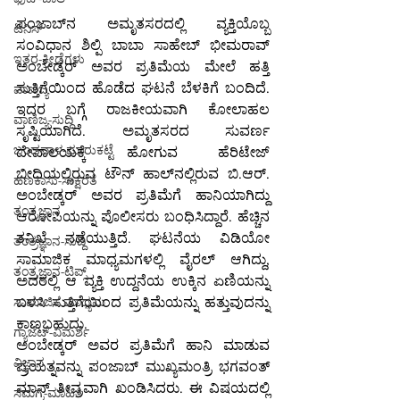
ಪಂಜಾಬ್‌ನ ಅಮೃತಸರದಲ್ಲಿ ವ್ಯಕ್ತಿಯೊಬ್ಬ 
ಟೆನಿಸ್
ಸಂವಿಧಾನ ಶಿಲ್ಪಿ ಬಾಬಾ ಸಾಹೇಬ್ ಭೀಮರಾವ್ 
ಇತರ-ಕ್ರೀಡೆಗಳು
ಅಂಬೇಡ್ಕರ್ ಅವರ ಪ್ರತಿಮೆಯ ಮೇಲೆ ಹತ್ತಿ 
ಸುತ್ತಿಗೆಯಿಂದ ಹೊಡೆದ ಘಟನೆ ಬೆಳಕಿಗೆ ಬಂದಿದೆ. 
ವಾಣಿಜ್ಯ
ಇದರ ಬಗ್ಗೆ ರಾಜಕೀಯವಾಗಿ ಕೋಲಾಹಲ 
ವಾಣಿಜ್ಯ-ಸುದ್ದಿ
ಸೃಷ್ಟಿಯಾಗಿದೆ. ಅಮೃತಸರದ ಸುವರ್ಣ 
ಬಂಡವಾಳ-ಮಾರುಕಟ್ಟೆ
ದೇವಾಲಯಕ್ಕೆ ಹೋಗುವ ಹೆರಿಟೇಜ್ 
ಬೀದಿಯಲ್ಲಿರುವ ಟೌನ್ ಹಾಲ್‌ನಲ್ಲಿರುವ ಬಿ.ಆರ್. 
ಹಣಕಾಸು-ಸಾಕ್ಷರತೆ
ಅಂಬೇಡ್ಕರ್ ಅವರ ಪ್ರತಿಮೆಗೆ ಹಾನಿಯಾಗಿದ್ದು 
ತಂತ್ರಜ್ಞಾನ
ಆರೋಪಿಯನ್ನು ಪೊಲೀಸರು ಬಂಧಿಸಿದ್ದಾರೆ. ಹೆಚ್ಚಿನ 
ತನಿಖೆ ನಡೆಯುತ್ತಿದೆ. ಘಟನೆಯ ವಿಡಿಯೋ 
ತಂತ್ರಜ್ಞಾನ-ಸುದ್ದಿ
ಸಾಮಾಜಿಕ ಮಾಧ್ಯಮಗಳಲ್ಲಿ ವೈರಲ್ ಆಗಿದ್ದು, 
ತಂತ್ರಜ್ಞಾನ-ಟಿಪ್ಸ್
ಅದರಲ್ಲಿ ಆ ವ್ಯಕ್ತಿ ಉದ್ದನೆಯ ಉಕ್ಕಿನ ಏಣಿಯನ್ನು 
ಬಳಸಿ ಸುತ್ತಿಗೆಯಿಂದ ಪ್ರತಿಮೆಯನ್ನು ಹತ್ತುವುದನ್ನು 
ಸಾಮಾಜಿಕ ಮಾಧ್ಯಮ
ಕಾಣಬಹುದು.
ಗ್ಯಾಜೆಟ್-ವಿಮರ್ಶೆ
ಅಂಬೇಡ್ಕರ್ ಅವರ ಪ್ರತಿಮೆಗೆ ಹಾನಿ ಮಾಡುವ 
ವಿಜ್ಞಾನ
ಪ್ರಯತ್ನವನ್ನು ಪಂಜಾಬ್ ಮುಖ್ಯಮಂತ್ರಿ ಭಗವಂತ್ 
ಮಾನ್ ತೀವ್ರವಾಗಿ ಖಂಡಿಸಿದರು. ಈ ವಿಷಯದಲ್ಲಿ 
ಸಮಗ್ರ-ಮಾಹಿತಿ