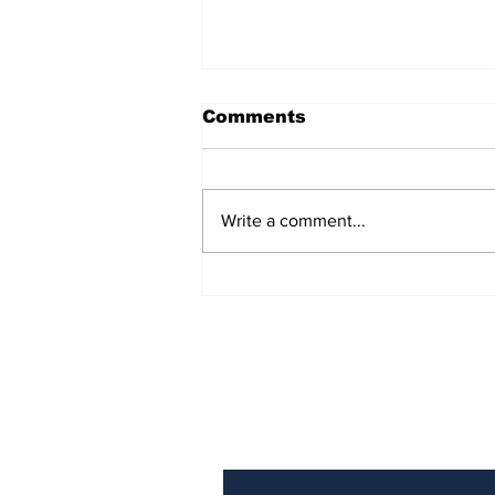
Comments
Write a comment...
'ಪ್ರಜಾಪ್ರಭುತ್ವ ಉಳಿಸಿ': CJP
Protest ಬೆಂಬಲಿಸಿ ಸಂವಿಧಾನದ
ಪ್ರಸ್ತಾವನೆ ಓದಿದ ಸುಪ್ರೀಂ ಕೋರ್ಟ್
ವಕೀಲರು!
Subscribe to Our N