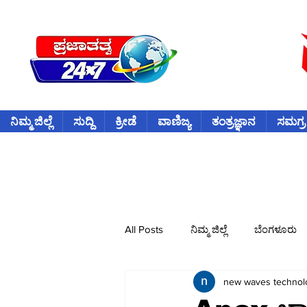
ನಿಮ್ಮ ಜಿಲ್ಲೆ
ಸುದ್ದಿ
ಕ್ರೀಡೆ
ವಾಣಿಜ್ಯ
ತಂತ್ರಜ್ಞಾನ
ಸಮಗ್ರ
All Posts
ನಿಮ್ಮ ಜಿಲ್ಲೆ
ಬೆಂಗಳೂರು
new waves technol
ವಿದೇಶ
ಕ್ರೀಡೆ
ಕ್ರಿಕೆಟ್
ವ