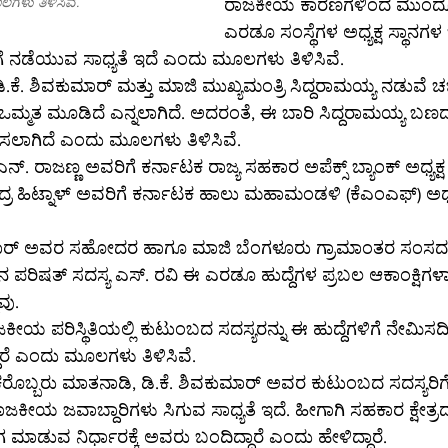
ಳು ತಿಳಿಸಿವೆ.
ರಾಜಕೀಯ ಕಾರಣಗಳಿಂದ ಮುಂದೂಡ
ಎರಡೂ ಸಂಸ್ಥೆಗಳ ಅಧ್ಯಕ್ಷ ಸ್ಥಾನಗ
 ನಡೆಯುವ ಸಾಧ್ಯತೆ ಇದೆ ಎಂದು ಮೂಲಗಳು ತಿಳಿಸಿವೆ.
ಿ.ಕೆ. ಶಿವಕುಮಾರ್ ಮತ್ತು ಮಾಜಿ ಮುಖ್ಯಮಂತ್ರಿ ಸಿದ್ದರಾಮಯ್ಯ ನಡುವೆ ಚರ್ಚ
ಮತ ಮೂಡಿದೆ ಎನ್ನಲಾಗಿದೆ. ಅದರಂತೆ, ಈ ಬಾರಿ ಸಿದ್ದರಾಮಯ್ಯ ಬಣ
ಸಲಾಗಿದೆ ಎಂದು ಮೂಲಗಳು ತಿಳಿಸಿವೆ.
ನ್. ರಾಜಣ್ಣ ಅವರಿಗೆ ಕರ್ನಾಟಕ ರಾಜ್ಯ ಸಹಕಾರ ಅಪೆಕ್ಸ್ ಬ್ಯಾಂಕ್ ಅಧ್ಯಕ್ಷ
ರ ಹಿಟ್ನಾಳ್ ಅವರಿಗೆ ಕರ್ನಾಟಕ ಹಾಲು ಮಹಾಮಂಡಳಿ (ಕೆಎಂಎಫ್) ಅಧ್ಯಕ್
ುಮಾರ್ ಅವರ ಸಹೋದರ ಹಾಗೂ ಮಾಜಿ ಬೆಂಗಳೂರು ಗ್ರಾಮಾಂತರ ಸಂಸದ ಡಿ
 ಪರಿಷತ್ ಸದಸ್ಯ ಎಸ್. ರವಿ ಈ ಎರಡೂ ಹುದ್ದೆಗಳ ಪ್ರಬಲ ಆಕಾಂಕ್ಷಿಗಳಾಗ
ವು.
ಯ ಪರಿಸ್ಥಿತಿಯಲ್ಲಿ ಕುಟುಂಬದ ಸದಸ್ಯರನ್ನು ಈ ಹುದ್ದೆಗಳಿಗೆ ನೇಮಿಸದಿರ
ದಾರೆ ಎಂದು ಮೂಲಗಳು ತಿಳಿಸಿವೆ.
 ರಾಜಕೀಯ ಜವಾಬ್ದಾರಿಗಳು ಸಿಗುವ ಸಾಧ್ಯತೆ ಇದೆ. ಹೀಗಾಗಿ ಸಹಕಾರ ಕ್ಷೇತ
ಯಾಗ ಮಾಡುವ ನಿರ್ಧಾರಕ್ಕೆ ಅವರು ಬಂದಿದ್ದಾರೆ ಎಂದು ಹೇಳಿದ್ದಾರೆ.