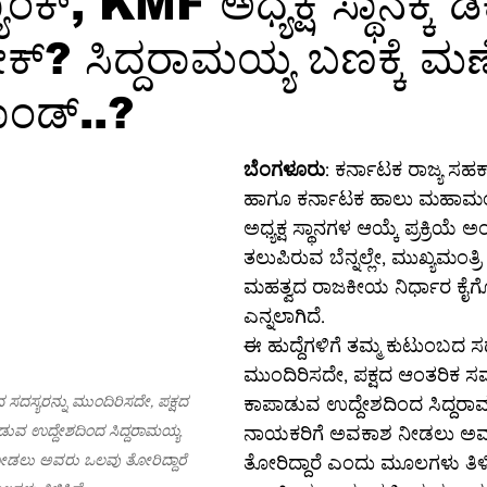
ಕ್‌, KMF ಅಧ್ಯಕ್ಷ ಸ್ಥಾನಕ್ಕೆ ಡಿಕ
್ರೇಕ್? ಸಿದ್ದರಾಮಯ್ಯ ಬಣಕ್ಕೆ ಮ
ಕ್ಷರತೆ
ತಂತ್ರಜ್ಞಾನ
ತಂತ್ರಜ್ಞಾನ-ಸುದ್ದಿ
ತಂತ್ರಜ್ಞಾನ-ಟಿಪ್ಸ್
ಸಾ
ಾಂಡ್..?
ಗ್ರ-ಮಾಹಿತಿ
ಆಳ-ಅಗಲ
ಒಳನೋಟ
ಸಂಕಲನ
ಶಿಕ್ಷಣ-
ಬೆಂಗಳೂರು
: ಕರ್ನಾಟಕ ರಾಜ್ಯ ಸಹಕಾ
ಹಾಗೂ ಕರ್ನಾಟಕ ಹಾಲು ಮಹಾಮಂಡ
ಅಧ್ಯಕ್ಷ ಸ್ಥಾನಗಳ ಆಯ್ಕೆ ಪ್ರಕ್ರಿಯೆ
ತಲುಪಿರುವ ಬೆನ್ನಲ್ಲೇ, ಮುಖ್ಯಮಂತ್ರಿ
ಮಹತ್ವದ ರಾಜಕೀಯ ನಿರ್ಧಾರ ಕೈಗೊಂ
ಎನ್ನಲಾಗಿದೆ.
ಈ ಹುದ್ದೆಗಳಿಗೆ ತಮ್ಮ ಕುಟುಂಬದ ಸದಸ
ಮುಂದಿರಿಸದೇ, ಪಕ್ಷದ ಆಂತರಿಕ
 ಸದಸ್ಯರನ್ನು ಮುಂದಿರಿಸದೇ, ಪಕ್ಷದ 
ಕಾಪಾಡುವ ಉದ್ದೇಶದಿಂದ ಸಿದ್ದರ
 ಉದ್ದೇಶದಿಂದ ಸಿದ್ದರಾಮಯ್ಯ 
ನಾಯಕರಿಗೆ ಅವಕಾಶ ನೀಡಲು ಅವ
ಡಲು ಅವರು ಒಲವು ತೋರಿದ್ದಾರೆ 
ತೋರಿದ್ದಾರೆ ಎಂದು ಮೂಲಗಳು ತಿಳಿ