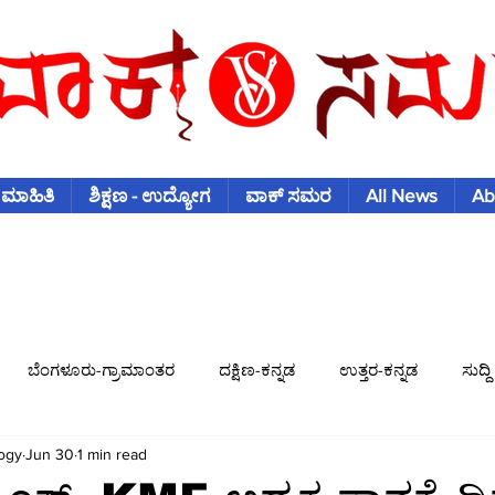
 ಮಾಹಿತಿ
ಶಿಕ್ಷಣ - ಉದ್ಯೋಗ
ವಾಕ್ ಸಮರ
All News
Ab
ಬೆಂಗಳೂರು-ಗ್ರಾಮಾಂತರ
ದಕ್ಷಿಣ-ಕನ್ನಡ
ಉತ್ತರ-ಕನ್ನಡ
ಸುದ್ದಿ
ogy
Jun 30
1 min read
ಿಶ್ವಕಪ್
ಫುಟ್-ಬಾಲ್
ಟೆನಿಸ್
ಇತರ-ಕ್ರೀಡೆಗಳು
ವಾಣಿಜ್ಯ