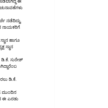
ಲಾಗಿದ್ದ ಈ 
ಳ ಚುನಾವಣೆಗಳು 
ೆ ನಡೆದಿದ್ದು, 
ದ ನಾಯಕರಿಗೆ 
 ಸ್ಥಾನ ಹಾಗೂ 
ಷ ಸ್ಥಾನ 
.ಕೆ. ಸುರೇಶ್ 
ಿದ್ದಾರೆಂಬ 
ಲು ಡಿ.ಕೆ. 
್ರದ ಈ ಎರಡು 