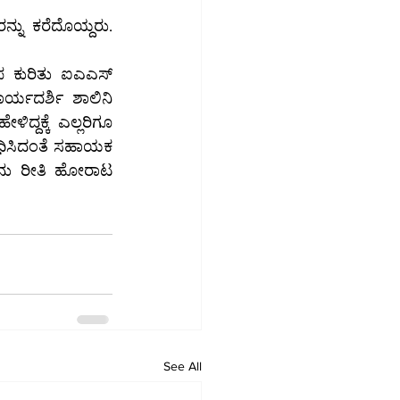
ಪ ಕುರಿತು ಐಎಎಸ್ 
ರ್ಯದರ್ಶಿ ಶಾಲಿನಿ 
ಂಧಿಸಿದಂತೆ ಸಹಾಯಕ 
ನೂನು ರೀತಿ ಹೋರಾಟ 
See All