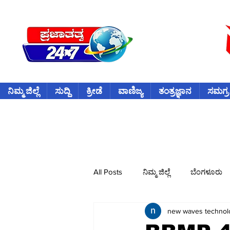
ನಿಮ್ಮ ಜಿಲ್ಲೆ
ಸುದ್ದಿ
ಕ್ರೀಡೆ
ವಾಣಿಜ್ಯ
ತಂತ್ರಜ್ಞಾನ
ಸಮಗ್ರ
All Posts
ನಿಮ್ಮ ಜಿಲ್ಲೆ
ಬೆಂಗಳೂರು
new waves technol
ವಿದೇಶ
ಕ್ರೀಡೆ
ಕ್ರಿಕೆಟ್
ವ