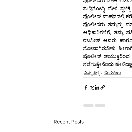
ಪೊಲೀಸರು ವಶಕ್ಕೆ ಪಡೆದ
ಸುದ್ದಿಗೋಷ್ಠಿ ವೇಳೆ ಸ್ಥಳಕ್ಕೆ ಬಂದ ಹಲಸೂರು ಗೇಟ್‌ ಪ
ಪೊಲೀಸರು ತಮ್ಮನ್ನು ವಶ
ಅಧಿಕಾರಿಗಳಿಗೆ, ತಮ್ಮ ಪ
ರಜನೀಶ್ ಅವರು ಹಾಗೂ ಬಿಬಿಎಂಪಿ ಮುಖ್ಯ ಆಯುಕ
ನೋವಾಗಿರಬೇಕು. ಹೀಗಾಗಿ
ಪೊಲೀಸ್ ಆಯುಕ್ತರಿಂದ ವಿ
ನಡೆಸುತ್ತೇನೆಂದು ಹೇಳಿದ್ದಾರ
ನಿಮ್ಮ ಜಿಲ್ಲೆ
ಬೆಂಗಳೂರು
Recent Posts