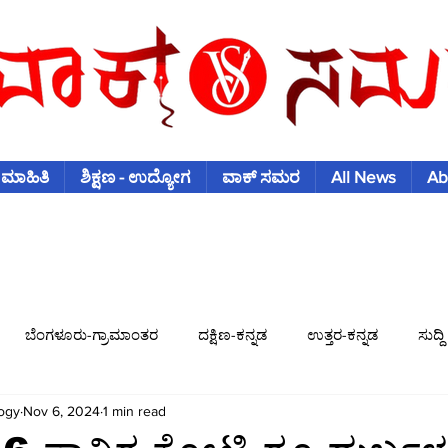
 ಮಾಹಿತಿ
ಶಿಕ್ಷಣ - ಉದ್ಯೋಗ
ವಾಕ್ ಸಮರ
All News
Ab
ಬೆಂಗಳೂರು-ಗ್ರಾಮಾಂತರ
ದಕ್ಷಿಣ-ಕನ್ನಡ
ಉತ್ತರ-ಕನ್ನಡ
ಸುದ್ದಿ
ogy
Nov 6, 2024
1 min read
ಿಶ್ವಕಪ್
ಫುಟ್-ಬಾಲ್
ಟೆನಿಸ್
ಇತರ-ಕ್ರೀಡೆಗಳು
ವಾಣಿಜ್ಯ