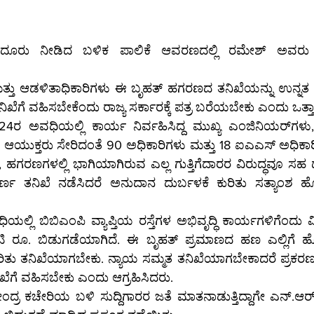
ೆ ದೂರು ನೀಡಿದ ಬಳಿಕ ಪಾಲಿಕೆ ಆವರಣದಲ್ಲಿ ರಮೇಶ್ ಅವರು ಸುದ
್ತು ಆಡಳಿತಾಧಿಕಾರಿಗಳು ಈ ಬೃಹತ್ ಹಗರಣದ ತನಿಖೆಯನ್ನು ಉನ್ನತ 
ಿಖೆಗೆ ವಹಿಸಬೇಕೆಂದು ರಾಜ್ಯ ಸರ್ಕಾರಕ್ಕೆ ಪತ್ರ ಬರೆಯಬೇಕು ಎಂದು ಒತ್ತ
ಧಿಯಲ್ಲಿ ಕಾರ್ಯ ನಿರ್ವಹಿಸಿದ್ದ ಮುಖ್ಯ ಎಂಜಿನಿಯರ್‌ಗಳು, ಕಾರ್ಯನಿರ್ವಾಹಕ 
, ಹಗರಣಗಳಲ್ಲಿ ಭಾಗಿಯಾಗಿರುವ ಎಲ್ಲ ಗುತ್ತಿಗೆದಾರರ ವಿರುದ್ಧವೂ ಸಹ 
ಣ ತನಿಖೆ ನಡೆಸಿದರೆ ಅನುದಾನ ದುರ್ಬಳಕೆ ಕುರಿತು ಸತ್ಯಾಂಶ ಹ
ಲ್ಲಿ ಬಿಬಿಎಂಪಿ ವ್ಯಾಪ್ತಿಯ ರಸ್ತೆಗಳ ಅಭಿವೃದ್ಧಿ ಕಾರ್ಯಗಳಿಗೆಂದು
ಿದೆ. ಈ ಬೃಹತ್‌ ಪ್ರಮಾಣದ ಹಣ ಎಲ್ಲಿಗೆ ಹೋಯಿತು? ಯಾರಿಗೆ 
ಿತು ತನಿಖೆಯಾಗಬೇಕು. ನ್ಯಾಯ ಸಮ್ಮತ ತನಿಖೆಯಾಗಬೇಕಾದರೆ ಪ್ರಕರಣವ
ಖೆಗೆ ವಹಿಸಬೇಕು ಎಂದು ಆಗ್ರಹಿಸಿದರು.
ೇರಿಯ ಬಳಿ ಸುದ್ದಿಗಾರರ ಜತೆ ಮಾತನಾಡುತ್ತಿದ್ದಾಗೇ ಎನ್‌.ಆರ್‌.ರಮೇಶ್‌ ಅವರನ್ನು 