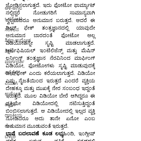
ಜೋಡಿಸಲಾಗುತ್ತದೆ. ಇದು ಫೋಟೋ ಫಾರ್ಮ್ಯಾಟ್ 
ಆಳ-ಅಗಲ
ನಲ್ಲಿದ್ದರೆ ನೋಡುಗರಿಗೆ ಸಾಮಾನ್ಯವಾಗಿ 
ಒಳನೋಟ
ಸ್ವಲ್ಪವಾದರೂ ಅನುಮಾನ ಬರುತ್ತದೆ. ಆದರೆ ಈ 
ಡೀಪ್‌ ಫೇಕ್‌ ತಂತ್ರಜ್ಞಾನದಲ್ಲಿ ಯಾವುದೇ 
ಸಂಕಲನ
ಅನುಮಾನ ಬಾರದಂತೆ ಫೋಟೋ ಅಲ್ಲ 
ಶಿಕ್ಷಣ-ಉದ್ಯೋಗ
ವಿಡಿಯೋವನ್ನೇ ಸೃಷ್ಟಿ ಮಾಡಲಾಗುತ್ತದೆ. 
ಆರ್ಟಿಫಿಷಿಯಲ್ ಇಂಟೆಲಿಜೆನ್ಸ್ ಮತ್ತು ಮೆಷಿನ್ 
ಶಿಕ್ಷಣ
ಲರ್ನಿಂಗ್ ತಂತ್ರಜ್ಞಾನ ನೆರವಿನಿಂದ ಮಾರ್ಫಿಂಗ್ 
ಮಾರ್ಗದರ್ಶಿ
ವಿಡಿಯೋ, ಫೋಟೋಗಳು ಸೃಷ್ಟಿ ಮಾಡುವುದಕ್ಕೆ 
ಎಸ್ಸೆಸ್ಸೆಲ್ಸಿ
ಡೀಪ್‌ಫೇಕ್‌ ಎಂದು ಕರೆಯಲಾಗುತ್ತದೆ. ವಿಡಿಯೋ 
ಎಷ್ಟು ನೈಜತೆಯಿಂದ ಇರುತ್ತದೆ ಎಂದರೆ ವ್ಯಕ್ತಿಯ 
ಪಿಯುಸಿ
ದೇಹಕ್ಕೂ ಮತ್ತು ಮುಖಕ್ಕೆ ನೇರ ಸಂಬಂಧ ಇದ್ದಂತೆ 
ಉದ್ಯೋಗ
ಇರುತ್ತದೆ. ಮೂಲ ವಿಡಿಯೋ ಬೇರೆ ಆಗಿದ್ದರೂ ಈ 
ವ್ಯಕ್ತಿಯೇ ವಿಡಿಯೋದಲ್ಲಿ ನಟಿಸುತ್ತಿದ್ದಂತೆ 
ಹಾಸನ
ಬಿಂಬಿಸಲಾಗುತ್ತದೆ. ಆ ವಿಡಿಯೋದಲ್ಲಿ ಇಲ್ಲದ ವ್ಯಕ್ತಿ 
ರಾಜಕೀಯ
ನೋಡಿದರೂ ಅದು ತಾನೇ ಏನೋ ಎಂಬ 
ದೇಶ
ಅನುಮಾನ ಮೂಡುವಂತೆ ಇರುತ್ತದೆ.
ಭಾಷೆ ಬದಲಾವಣೆ ಕೂಡ ಲಭ್ಯ
ಹಿಂದಿ, ಇಂಗ್ಲೀಷ್ 
ಬಳ್ಳಾರಿ