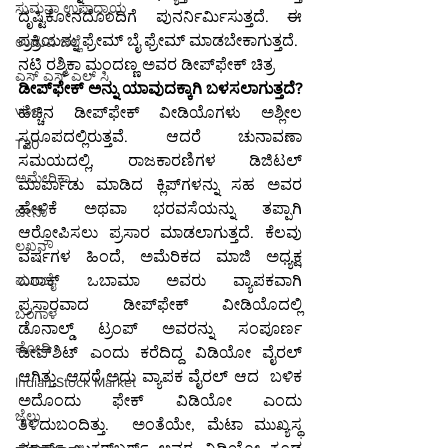
ಸುಮನಾ ಉಪಾಧ್ಯಾಯ
ದೃಷ್ಟಿಕೋನದೊಂದಿಗೆ ಪುನರ್ನಿರ್ಮಿಸುತ್ತದೆ. ಈ 
ಪ್ರಕ್ರಿಯನ್ನು ಫ್ರೇಮ್ ಬೈ ಫ್ರೇಮ್ ಮಾಡಬೇಕಾಗುತ್ತದೆ.
ಉಡುಪಿ ಜಿಲ್ಲೆ
ನಟಿ ರಶ್ಮಿಕಾ ಮಂದಣ್ಣ ಅವರ ಡೀಪ್‌ಫೇಕ್ ಚಿತ್ರ
ಎಸ್ ಎಸ್ ಎಲ್ ಸಿ
ಡೀಪ್‌ಫೇಕ್‌ ಅನ್ನು ಯಾವುದಕ್ಕಾಗಿ ಬಳಸಲಾಗುತ್ತದೆ?
visa
ಹೆಚ್ಚಿನ ಡೀಪ್‌ಫೇಕ್ ವೀಡಿಯೊಗಳು ಅಶ್ಲೀಲ 
ಸ್ವರೂಪದಲ್ಲಿರುತ್ತವೆ. ಆದರೆ ಚುನಾವಣಾ 
T20
ಸಮಯದಲ್ಲಿ, ರಾಜಕಾರಣಿಗಳ ಡಿಜಿಟಲ್ 
ಅಮೇರಿಕಾ
ಮಾರ್ಪಾಡು ಮಾಡಿದ ಕ್ಲಿಪ್‌ಗಳನ್ನು ಸಹ ಅವರ 
ಹೇಳಿಕೆ ಅಥವಾ ಭರವಸೆಯನ್ನು ತಪ್ಪಾಗಿ 
ಚೀನಾ
ಆರೋಪಿಸಲು ಪ್ರಸಾರ ಮಾಡಲಾಗುತ್ತದೆ. ಕೆಲವು 
ಲಖನೌ
ವರ್ಷಗಳ ಹಿಂದೆ, ಅಮೆರಿಕದ ಮಾಜಿ ಅಧ್ಯಕ್ಷ 
ಮುಂಬೈ
ಬರಾಕ್ ಒಬಾಮಾ ಅವರು ವ್ಯಾಪಕವಾಗಿ 
ಪ್ರಸಾರವಾದ ಡೀಪ್‌ಫೇಕ್ ವೀಡಿಯೊದಲ್ಲಿ 
ಬಂಗಾಳ
ಡೊನಾಲ್ಡ್ ಟ್ರಂಪ್ ಅವರನ್ನು ಸಂಪೂರ್ಣ 
ಮೋದಿ
ಡೀಪ್‌ಶಿಟ್ ಎಂದು ಕರೆದಿದ್ದ ವಿಡಿಯೋ ವೈರಲ್ 
ಆಗಿತ್ತು. ಆದರೆ ಅದು ವ್ಯಾಪಕ ವೈರಲ್ ಆದ  ಬಳಿಕ 
Indian Stock Market
ಅದೊಂದು ಫೇಕ್ ವಿಡಿಯೋ ಎಂದು 
ಜೈಲು
ತಿಳಿದುಬಂದಿತ್ತು.  ಅಂತೆಯೇ, ಮೆಟಾ ಮುಖ್ಯಸ್ಥ 