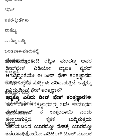
ಟೆನಿಸ್
ಇತರ-ಕ್ರೀಡೆಗಳು
ವಾಣಿಜ್ಯ
ವಾಣಿಜ್ಯ-ಸುದ್ದಿ
ಬಂಡವಾಳ-ಮಾರುಕಟ್ಟೆ
ಬೆಂಗಳೂರು: 
ನಟಿ ರಶ್ಮಿಕಾ ಮಂದಣ್ಣ ಅವರ 
ಹಣಕಾಸು-ಸಾಕ್ಷರತೆ
ಡೀಪ್‌ಫೇಕ್ ವಿಡಿಯೋ ವ್ಯಾಪಕ ವೈರಲ್ 
ತಂತ್ರಜ್ಞಾನ
ಆಗುತ್ತಿದ್ದಂತೆಯೇ ಈ ಡೀಪ್ ಫೇಕ್ ತಂತ್ರಜ್ಞಾನದ 
ತಂತ್ರಜ್ಞಾನ-ಸುದ್ದಿ
ಕುರಿತು ವ್ಯಾಪಕ ಸುದ್ದಿಗಳು ಹರಿದಾಡುತ್ತಿದೆ. ಇಷ್ಟಕ್ಕೂ 
ಏನಿದು ಡೀಪ್ ಫೇಕ್ ತಂತ್ರಜ್ಞಾನ?
ತಂತ್ರಜ್ಞಾನ-ಟಿಪ್ಸ್
ಇಷ್ಟಕ್ಕೂ ಏನಿದು ಡೀಪ್ ಫೇಕ್ ತಂತ್ರಜ್ಞಾನ?
ಈ 
ಸಾಮಾಜಿಕ ಮಾಧ್ಯಮ
ಡೀಪ್ ಫೇಕ್ ತಂತ್ರಜ್ಞಾನವನ್ನು 21ನೇ ಶತಮಾನದ 
ಫೋಟೋಶಾಪ್ ನ ಉತ್ತರದಾಯಿ ಎಂದು 
ಗ್ಯಾಜೆಟ್-ವಿಮರ್ಶೆ
ಹೇಳಲಾಗುತ್ತಿದೆ. ಕೃತಕ ಬುದ್ದಿಮತ್ತೆಯ 
ವಿಜ್ಞಾನ
ಸಹಾಯದಿಂದ ಯಾರದ್ದೋ ದೇಹಕ್ಕೆ ಯಾರದ್ದೋ 
ಸಮಗ್ರ-ಮಾಹಿತಿ
ತಲೆಯನ್ನು ಫೋಟೋ ಎಡಿಟಿಂಗ್‌ ಟೂಲ್‌ ಮೂಲಕ 