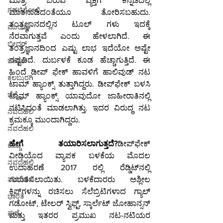
ಮಾತ್ರ ಬರುವ ವ್ಯಕ್ತಿಗೆ ಕನ್ನಡದಲ್ಲಿ 
ಗಡಚಿರೋಲಿ
ಮಾತನಾಡಿದಂತೆಯೂ ತೋರಿಸಬಹುದು. 
ತಂತ್ರಜ್ಞಾನದಲ್ಲಿನ ಟೂಲ್ ಗಳು ಇದಕ್ಕೆ 
ಮುಂಬೈ
ನೆರವಾಗುತ್ತವೆ ಎಂದು ಹೇಳಲಾಗಿದೆ. ಈ 
ಬೀದರ್
ತಂತ್ರಜ್ಞಾನದಿಂದ ಎಷ್ಟು ಲಾಭ ಇದೆಯೋ ಅಷ್ಟೇ 
ನಷ್ಟವಿದೆ. ದುರ್ಬಳಕೆ ಕೂಡ ಹೆಚ್ಚಾಗುತ್ತಿದೆ. ಈ 
ಬೀದರ್
ಹಿಂದೆ ಡೀಪ್ ಫೇಕ್ ಹಾವಳಿಗೆ ಹಾಲಿವುಡ್ ನಟ 
ಕಲಬುರಗಿ
ಟಾಮ್ ಹ್ಯಾಂಕ್ಸ್ ತುತ್ತಾಗಿದ್ದರು. ಡೀಪ್‌ಫೇಕ್ ಬಳಸಿ 
ಚೆನ್ನೈ
ಟಾಮ್ ಹ್ಯಾಂಕ್ಸ್ ಯಾವುದೋ ಜಾಹೀರಾತಿನಲ್ಲಿ 
ನಟಿಸಿದಂತೆ ಮಾಡಲಾಗಿತ್ತು. ಇದರ ವಿರುದ್ಧ ನಟ 
ನವದೆಹಲಿ
ಕ್ರಮಕ್ಕೂ ಮುಂದಾಗಿದ್ದರು.
ನವದೆಹಲಿ
ಹೇಗೆ ತಯಾರಿಸಲಾಗುತ್ತದೆ?
ಡೀಪ್‌ಫೇಕ್ 
ಕೊಚ್ಚಿ
ವೀಡಿಯೊದ ವ್ಯಾಪಕ ಬಳಕೆಯ ಮೊದಲ 
ನವದೆಹಲಿ
ಉದಾಹರಣೆ 2017 ರಲ್ಲಿ ರೆಡ್ಡಿಟ್‌ನಲ್ಲಿ 
ನವದೆಹಲಿ
ಗುರುತಿಸಲಾಯಿತು. ಬಳಕೆದಾರರು ಅಶ್ಲೀಲ 
ಕ್ಲಿಪ್‌ಗಳನ್ನು ರಚಿಸಲು ಸೆಲೆಬ್ರಿಟಿಗಳಾದ ಗ್ಯಾಲ್ 
ಭಾರತ
ಗಡೋಟ್, ಟೇಲರ್ ಸ್ವಿಫ್ಟ್, ಸ್ಕಾರ್ಲೆಟ್ ಜೋಹಾನ್ಸನ್ 
ಪುಣೆ
ಮತ್ತು ಇತರರ ಪ್ರಮುಖ ನಟ-ನಟಿಯರ 