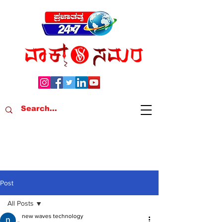
Post
All Posts
new waves technology