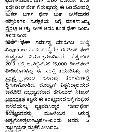
ಮಾರ್ಕ್ ಜುಕರ್‌ಬರ್ಗ್ ಅವರ ವಿಡಿಯೋ ಕೂಡ 
ಹೈದರಾಬಾದ್‌
ಇದೇ ಡೀಪ್ ಫೇಕ್ ಗೆ ತುತ್ತಾಗಿತ್ತು. ಈ ವಿಡಿಯೋದಲ್ಲಿ 
ಮಳೆ
ಜುಕರ್ ಬರ್ಗ್ ಫೇಸ್ ಬುಕ್ ಬಳಕೆದಾರರ 
ನಾಸಿಕ್
ದತ್ತಾಂಶಗಳ ಸುರಕ್ಷತೆಯ ಬಗ್ಗೆ ಮಾತನಾಡಿದ್ದು 
ವೈರಲ್ ಆಗಿತ್ತು. ಬಳಿಕ ಅದೂ ಕೂಡ ಫೇಕ್ ಎಂದು 
ಟಿಸಿಎಸ್
ತಿಳಿದುಬಂತು. 
ನ್ಯಾಯಾಂಗ
ಡೀಪ್ ಫೇಕ್ ನಿರ್ಮಾತೃ ಯಾರು?
AI ಸಂಸ್ಥೆ 
Deeptrace ಎಂಬ ಸಂಸ್ಥೆಯೇ ಈ ಡೀಪ್ ಫೇಕ್ 
ಜಿಹಾದ್
ತಂತ್ರಜ್ಞಾನ ನಿರ್ಮಾತೃಗಳಾಗಿದ್ದಾರೆ. ಸೆಪ್ಟೆಂಬರ್ 
ಕಠ್ಮಂಡು
2019 ರಲ್ಲಿ ಆನ್‌ಲೈನ್‌ನಲ್ಲಿ 15,000 ಡೀಪ್‌ಫೇಕ್ 
ನೇಪಾಳ
ವೀಡಿಯೊಗಳನ್ನು ಈ ಸಂಸ್ಥೆ ತಯಾರಿಸಿತ್ತು. ಈ 
ಸಂಖ್ಯೆ ಕೇವಲ ಒಂಬತ್ತು ತಿಂಗಳುಗಳಲ್ಲಿ 
ತಮಿಳುನಾಡು
ದ್ವಿಗುಣಗೊಂಡಿದೆ. ಬೋಸ್ಟನ್ ವಿಶ್ವವಿದ್ಯಾಲಯದ 
ಧರ್ಮಶಾಲಾ
ಕಾನೂನು ಪ್ರಾಧ್ಯಾಪಕರಾದ ಡೇನಿಯಲ್ ಸಿಟ್ರಾನ್ 
ಅವರಂತಹ ತಜ್ಞರು ಈ ತಂತ್ರಜ್ಞಾನದ ಬಗ್ಗೆ ಗಂಭೀರ 
ಇಸ್ಲಮಾಬಾದ್
ಕಾಳಜಿಯನ್ನು ವ್ಯಕ್ತಪಡಿಸಿದ್ದಾರೆ. "ಡೀಪ್‌ಫೇಕ್ 
ಯುದ್ಧ
ತಂತ್ರಜ್ಞಾನವನ್ನು ಮಹಿಳೆಯರ ವಿರುದ್ಧ 
ಅಸ್ತ್ರಗೊಳಿಸಲಾಗುತ್ತಿದೆ" ಎಂದು ಅವರು ದಿ 
ಇಂಡಿಯನ್ ಪ್ರೀಮಿಯರ್ ಲೀಗ್
ಗಾರ್ಡಿಯನ್‌ ಪತ್ರಿಕೆಗೆ ತಿಳಿಸಿದರು.
ವಾಷಿಂಗ್ಟನ್