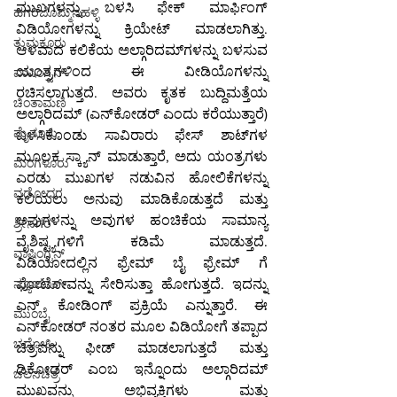
ಮುಖಗಳನ್ನು ಬಳಸಿ ಫೇಕ್ ಮಾರ್ಫಿಂಗ್ 
ಹಗರಿಬೊಮ್ಮನಹಳ್ಳಿ
ವಿಡಿಯೋಗಳನ್ನು ಕ್ರಿಯೇಟ್ ಮಾಡಲಾಗಿತ್ತು. 
ತುಮಕೂರು
ಆಳವಾದ ಕಲಿಕೆಯ ಅಲ್ಗಾರಿದಮ್‌ಗಳನ್ನು ಬಳಸುವ 
ಯಂತ್ರಗಳಿಂದ ಈ ವೀಡಿಯೊಗಳನ್ನು 
ವಾಷಿಂಗ್ಟನ್
ರಚಿಸಲಾಗುತ್ತದೆ. ಅವರು ಕೃತಕ ಬುದ್ದಿಮತ್ತೆಯ 
ಚಿಂತಾಮಣಿ
ಅಲ್ಗಾರಿದಮ್ (ಎನ್‌ಕೋಡರ್ ಎಂದು ಕರೆಯುತ್ತಾರೆ) 
ಮೈಸೂರು
ಬಳಸಿಕೊಂಡು ಸಾವಿರಾರು ಫೇಸ್ ಶಾಟ್‌ಗಳ 
ಮೂಲಕ ಸ್ಕ್ಯಾನ್ ಮಾಡುತ್ತಾರೆ, ಅದು ಯಂತ್ರಗಳು 
ಮಂಗಳೂರು
ಎರಡು ಮುಖಗಳ ನಡುವಿನ ಹೋಲಿಕೆಗಳನ್ನು 
ವಡೋದರ
ಕಲಿಯಲು ಅನುವು ಮಾಡಿಕೊಡುತ್ತದೆ ಮತ್ತು 
ಅವುಗಳನ್ನು ಅವುಗಳ ಹಂಚಿಕೆಯ ಸಾಮಾನ್ಯ 
ಶ್ರೀನಗರ
ವೈಶಿಷ್ಟ್ಯಗಳಿಗೆ ಕಡಿಮೆ ಮಾಡುತ್ತದೆ. 
ವಾಷಿಂಗ್ಟನ್
ವಿಡಿಯೋದಲ್ಲಿನ ಫ್ರೇಮ್ ಬೈ ಫ್ರೇಮ್ ಗೆ 
ನ್ಯೂಯಾರ್ಕ್
ಫೋಟೋವನ್ನು ಸೇರಿಸುತ್ತಾ ಹೋಗುತ್ತದೆ. ಇದನ್ನು 
ಎನ್ ಕೋಡಿಂಗ್ ಪ್ರಕ್ರಿಯೆ ಎನ್ನುತ್ತಾರೆ. ಈ 
ಮುಂಬೈ
ಎನ್‌ಕೋಡರ್ ನಂತರ ಮೂಲ ವಿಡಿಯೋಗೆ ತಪ್ಪಾದ 
ಭದೋಹಿ
ಚಿತ್ರವನ್ನು ಫೀಡ್ ಮಾಡಲಾಗುತ್ತದೆ ಮತ್ತು 
ಡಿಕೋಡರ್ ಎಂಬ ಇನ್ನೊಂದು ಅಲ್ಗಾರಿದಮ್ 
ಚಲನಚಿತ್ರ
ಮುಖವನ್ನು ಅಭಿವ್ಯಕ್ತಿಗಳು ಮತ್ತು 