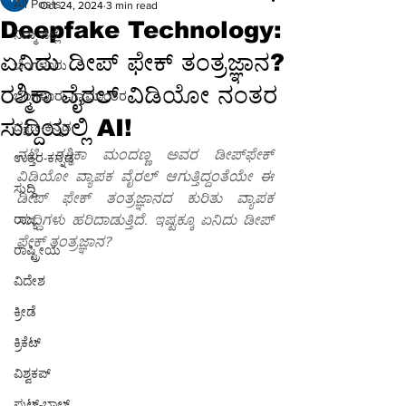
All Posts
Oct 24, 2024
3 min read
Deepfake Technology:
ನಿಮ್ಮ ಜಿಲ್ಲೆ
ಏನಿದು ಡೀಪ್ ಫೇಕ್ ತಂತ್ರಜ್ಞಾನ?
ಬೆಂಗಳೂರು
ರಶ್ಮಿಕಾ ವೈರಲ್ ವಿಡಿಯೋ ನಂತರ
ಬೆಂಗಳೂರು-ಗ್ರಾಮಾಂತರ
ಸುದ್ದಿಯಲ್ಲಿ AI!
ದಕ್ಷಿಣ-ಕನ್ನಡ
ನಟಿ ರಶ್ಮಿಕಾ ಮಂದಣ್ಣ ಅವರ ಡೀಪ್‌ಫೇಕ್ 
ಉತ್ತರ-ಕನ್ನಡ
ವಿಡಿಯೋ ವ್ಯಾಪಕ ವೈರಲ್ ಆಗುತ್ತಿದ್ದಂತೆಯೇ ಈ 
ಸುದ್ದಿ
ಡೀಪ್ ಫೇಕ್ ತಂತ್ರಜ್ಞಾನದ ಕುರಿತು ವ್ಯಾಪಕ 
ರಾಜ್ಯ
ಸುದ್ದಿಗಳು ಹರಿದಾಡುತ್ತಿದೆ. ಇಷ್ಟಕ್ಕೂ ಏನಿದು ಡೀಪ್ 
ಫೇಕ್ ತಂತ್ರಜ್ಞಾನ?
ರಾಷ್ಟ್ರೀಯ
ವಿದೇಶ
ಕ್ರೀಡೆ
ಕ್ರಿಕೆಟ್
ವಿಶ್ವಕಪ್
ಫುಟ್-ಬಾಲ್