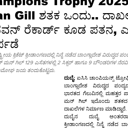
ampions Trophy 2025
 Gill ಶತಕ ಒಂದು.. ದಾಖಲ
ಕ್ಷರತೆ
ತಂತ್ರಜ್ಞಾನ
ತಂತ್ರಜ್ಞಾನ-ಸುದ್ದಿ
ತಂತ್ರಜ್ಞಾನ-ಟಿಪ್ಸ್
ಸಾ
ವನ್ ರೆಕಾರ್ಡ್ ಕೂಡ ಪತನ, ಎ
ಗ್ರ-ಮಾಹಿತಿ
ಆಳ-ಅಗಲ
ಒಳನೋಟ
ಸಂಕಲನ
ಶಿಕ್ಷಣ-
್ಪಡೆ
ೀಯ ಕ್ರಿಕೆಟ್ ಕ್ರೀಡಾಂಗಣದಲ್ಲಿ ನಿನ್ನೆ ನಡೆದ ಬಾಂಗ್ಲಾದೇಶ ವಿರುದ್ಧದ ಪಂ
ುಭ್ ಮನ್ ಗಿಲ್ 129 ಎಸೆತಗಳಲ್ಲಿ 2 ಸಿಕ್ಸರ್ ಹಾಗೂ 9 ಬೌಂಡರಿಗಳ ನೆ
ಕೆ ಅಮೋಘ ಜಯ ತಂದುಕೊಟ್ಟರು.
ದುಬೈ:
 ಐಸಿಸಿ ಚಾಂಪಿಯನ್ಸ್ ಟ್ರೋಫಿ 
ಬಾಂಗ್ಲಾದೇಶ ವಿರುದ್ಧದ ಪಂದ್ಯದ
ಭಾರತದ ಗೆಲುವಿನಲ್ಲಿ ಮಹತ್ತರ ಪಾ
ಮನ್ ಗಿಲ್ ಇದೊಂದು ಶತಕ
ದಾಖಲೆಗಳ ನಿರ್ಮಾಣ ಮಾಡಿದ್ದಾರೆ.
ದುಬೈನ ದುಬೈ ಅಂತರರಾಷ್ಟ್
ಕ್ರೀಡಾಂಗಣದಲ್ಲಿ ನಿನ್ನೆ ನಡೆದ ಬಾಂ