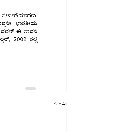
ಸೇರ್ಪಡೆಯಾದರು. 
ಾಲ್ಕನೇ ಭಾರತೀಯ 
್ ಧವನ್ ಈ ಸಾಧನೆ 
ಕರ್, 2002 ರಲ್ಲಿ 
See All