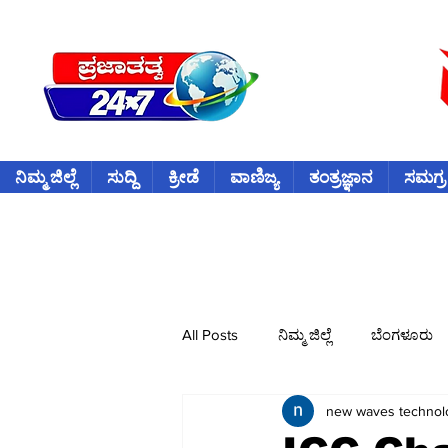
ನಿಮ್ಮ ಜಿಲ್ಲೆ
ಸುದ್ದಿ
ಕ್ರೀಡೆ
ವಾಣಿಜ್ಯ
ತಂತ್ರಜ್ಞಾನ
ಸಮಗ್ರ
All Posts
ನಿಮ್ಮ ಜಿಲ್ಲೆ
ಬೆಂಗಳೂರು
new waves technol
ವಿದೇಶ
ಕ್ರೀಡೆ
ಕ್ರಿಕೆಟ್
ವ