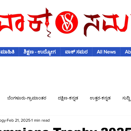
 ಮಾಹಿತಿ
ಶಿಕ್ಷಣ - ಉದ್ಯೋಗ
ವಾಕ್ ಸಮರ
All News
Ab
ಬೆಂಗಳೂರು-ಗ್ರಾಮಾಂತರ
ದಕ್ಷಿಣ-ಕನ್ನಡ
ಉತ್ತರ-ಕನ್ನಡ
ಸುದ್ದಿ
ogy
Feb 21, 2025
1 min read
ಿಶ್ವಕಪ್
ಫುಟ್-ಬಾಲ್
ಟೆನಿಸ್
ಇತರ-ಕ್ರೀಡೆಗಳು
ವಾಣಿಜ್ಯ