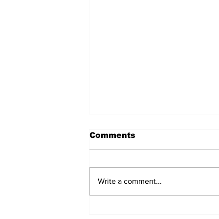
Comments
Write a comment...
ರಹಸ್ಯ ಪೋಸ್ಟ್ ಹಂಚಿಕೊಂಡ ವೈಭವ್