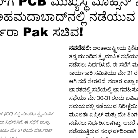
ಗೆ PCB ಮುಖ್ಯಸ್ಥ ಮೊಹ್ಸಿನ್ ನಖ
ಅಹಮದಾಬಾದ್‌ನಲ್ಲಿ ನಡೆಯು
ಕ್ಷರತೆ
ತಂತ್ರಜ್ಞಾನ
ತಂತ್ರಜ್ಞಾನ-ಸುದ್ದಿ
ತಂತ್ರಜ್ಞಾನ-ಟಿಪ್ಸ್
ಸಾ
್ತಾರಾ Pak ಸಚಿವ!
ಗ್ರ-ಮಾಹಿತಿ
ಆಳ-ಅಗಲ
ಒಳನೋಟ
ಸಂಕಲನ
ಶಿಕ್ಷಣ-
ನವದೆಹಲಿ:
 ಅಂತಾರಾಷ್ಟ್ರೀಯ ಕ್ರಿಕ
ತನ್ನ ಮುಂದಿನ ತ್ರೈಮಾಸಿಕ ಸಭೆಯನ್
ನಡೆಸಲು ನಿರ್ಧರಿಸಿದೆ. ಈ ಸಭೆಗೆ
ಕಾರ್ಯಕಾರಿ ಸಮಿತಿಯು ಮೇ 21 ರ
ಆಗಿ ಸಭೆ ಸೇರಲಿದೆ. ನಂತರ ಎಲ್ಲಾ 
ಭಾರತದಲ್ಲಿ ಸಭೆಯಲ್ಲಿ ಭಾಗವಹಿಸುತ್
ಸಭೆಯು ಮೇ 30-31 ರಂದು ಐಪಿಎ
ಸಮಯದಲ್ಲಿ ನಡೆಯುವ ನಿರೀಕ್ಷೆಯಿದ
ಳಿ (ICC) ತನ್ನ ಮುಂದಿನ ತ್ರೈಮಾಸಿಕ 
ಮೂಲತಃ ಏಪ್ರಿಲ್ ಮತ್ತು ಮೇ ತಿಂಗಳ
 ನಿರ್ಧರಿಸಿದೆ. ಈ ಸಭೆಗೆ ಮುನ್ನ, 
ನಡೆಸಲು ನಿರ್ಧರಿಸಲಾಗಿತ್ತು. ಆದರೆ ಪ
ಿಯು ಮೇ 21 ರಂದು ವರ್ಚುವಲ್ 
ನಡೆಯುತ್ತಿರುವ ಸಂಘರ್ಷದಿಂದಾಗಿ ಸ