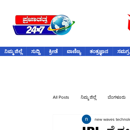
ನಿಮ್ಮ ಜಿಲ್ಲೆ
ಸುದ್ದಿ
ಕ್ರೀಡೆ
ವಾಣಿಜ್ಯ
ತಂತ್ರಜ್ಞಾನ
ಸಮಗ್ರ
All Posts
ನಿಮ್ಮ ಜಿಲ್ಲೆ
ಬೆಂಗಳೂರು
new waves technol
ವಿದೇಶ
ಕ್ರೀಡೆ
ಕ್ರಿಕೆಟ್
ವ