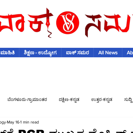
 ಮಾಹಿತಿ
ಶಿಕ್ಷಣ - ಉದ್ಯೋಗ
ವಾಕ್ ಸಮರ
All News
Ab
ಬೆಂಗಳೂರು-ಗ್ರಾಮಾಂತರ
ದಕ್ಷಿಣ-ಕನ್ನಡ
ಉತ್ತರ-ಕನ್ನಡ
ಸುದ್ದಿ
ogy
May 16
1 min read
ಿಶ್ವಕಪ್
ಫುಟ್-ಬಾಲ್
ಟೆನಿಸ್
ಇತರ-ಕ್ರೀಡೆಗಳು
ವಾಣಿಜ್ಯ