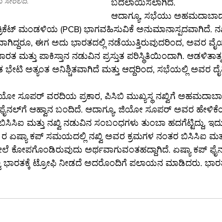
ೆ ಸೇರಲಿದೆ.
ಬದಲಾಯಿಸಲಾಗಿದೆ.
ಆದಾಗ್ಯೂ, ಸಭೆಯು ಅಹಮದಾಬಾದ್‌ನಲ್ಲ
ಾನ ಕ್ರಿಕೆಟ್ ಮಂಡಳಿಯ (PCB) ಭಾಗವಹಿಸುವಿಕೆ ಅನುಮಾನಾಸ್ಪದವಾಗಿದೆ. ನಖ್
ಿದ್ದರೂ, ಈಗ ಅದು ಭಾರತದಲ್ಲಿ ನಡೆಯುತ್ತಿರುವುದರಿಂದ, ಅವರ ವೈಯಕ್ತ
 ಮತ್ತು ಪಾಕಿಸ್ತಾನ ನಡುವಿನ ಪ್ರಸ್ತುತ ಪರಿಸ್ಥಿತಿಯಿಂದಾಗಿ. ಆಡಳಿತ
ತ ಭೇಟಿ ಅತ್ಯಂತ ಅನಿಶ್ಚಿತವಾಗಿದೆ ಮತ್ತು ಆದ್ದರಿಂದ, ಸಭೆಯಲ್ಲಿ ಅವರ ದ
ಜಿಯೋ ಸೂಪರ್ ವರದಿಯ ಪ್ರಕಾರ, ಪಿಸಿಬಿ ಮುಖ್ಯಸ್ಥ ನಖ್ವಿಗೆ ಅಹಮದಾಬಾದ್‌ನಲ್
ಅವರ ಹೇಳಿಕೆಯನ್ನು 
 ಬಿಸಿಸಿಐ ಮತ್ತು ನಖ್ವಿ ನಡುವಿನ ಸಂಬಂಧಗಳು ತುಂಬಾ ಹದಗೆಟ್ಟಿದ್ದು, ಇದ
 ಏಷ್ಯಾ ಕಪ್ ಸಮಯದಲ್ಲಿ ನಖ್ವಿ ಅವರ ಕ್ರಮಗಳ ನಂತರ ಬಿಸಿಸಿಐ ಮತ
 ಕೋಪಗೊಂಡಿರುವುದು ಅರ್ಥವಾಗುವಂತಹದ್ದಾಗಿದೆ. ಏಷ್ಯಾ ಕಪ್ ಫೈನಲ್‌ನಲ್
 ಭಾರತಕ್ಕೆ ಟ್ರೋಫಿ ನೀಡದೆ ಅದರೊಂದಿಗೆ ಪಲಾಯನ ಮಾಡಿದರು. ಭಾರತ