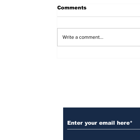
Comments
Write a comment...
'ಪ್ರಜಾಪ್ರಭುತ್ವ ಉಳಿಸಿ': CJP
Protest ಬೆಂಬಲಿಸಿ ಸಂವಿಧಾನದ
ಪ್ರಸ್ತಾವನೆ ಓದಿದ ಸುಪ್ರೀಂ ಕೋರ್ಟ್
ವಕೀಲರು!
Subscribe to Our N