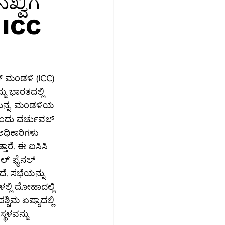
್ವಿಗೆ
ವ ICC
ಮಾಜಿಕ ಮಾಧ್ಯಮ
ಉದ್ಯೋಗ
ೆಟ್ ಮಂಡಳಿ (ICC) 
ನು ಭಾರತದಲ್ಲಿ 
 ಮುನ್ನ, ಮಂಡಳಿಯ 
ಂದು ವರ್ಚುವಲ್ 
ಅಧಿಕಾರಿಗಳು 
ತಾರೆ. ಈ ಐಸಿಸಿ 
ಲ್ ಫೈನಲ್ 
ೆ. ಸಭೆಯನ್ನು 
ಲ್ಲಿ ದೋಹಾದಲ್ಲಿ 
ಶ್ಚಿಮ ಏಷ್ಯಾದಲ್ಲಿ 
್ಥಳವನ್ನು 