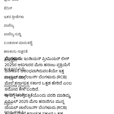
ಟೆನಿಸ್
ಇತರ-ಕ್ರೀಡೆಗಳು
ವಾಣಿಜ್ಯ
ವಾಣಿಜ್ಯ-ಸುದ್ದಿ
ಬಂಡವಾಳ-ಮಾರುಕಟ್ಟೆ
ಹಣಕಾಸು-ಸಾಕ್ಷರತೆ
ಬೆಂಗಳೂರು:
 ಇಂಡಿಯನ್ ಪ್ರೀಮಿಯರ್ ಲೀಗ್ 
ತಂತ್ರಜ್ಞಾನ
2025ರ ಆಟಗಾರರ ಮೆಗಾ ಹರಾಜು ಪ್ರಕ್ರಿಯೆಗೆ 
ತಂತ್ರಜ್ಞಾನ-ಸುದ್ದಿ
ದಿನಗಣನೆ ಆರಂಭವಾಗಿರುವಂತೆಯೇ ಇತ್ತ 
ರಾಯಲ್ ಚಾಲೆಂಜರ್ಸ್ ಬೆಂಗಳೂರು (RCB) 
ತಂತ್ರಜ್ಞಾನ-ಟಿಪ್ಸ್
ಮೇಲೆ ಕರ್ನಾಟಕ ಸರ್ಕಾರ ಒತ್ತಡ ಹೇರಿದೆ ಎಂಬ 
ಸಾಮಾಜಿಕ ಮಾಧ್ಯಮ
ಆರೋಪ ಕೇಳಿ ಬಂದಿದೆ.
ಗ್ಯಾಜೆಟ್-ವಿಮರ್ಶೆ
ಈ ಬಗ್ಗೆ ಆಂಗ್ಲಪತ್ರಿಕೆಯೊಂದು ವರದಿ ಮಾಡಿದ್ದು, 
ಐಪಿಎಲ್ 2025 ಮೆಗಾ ಹರಾಜಿಗೂ ಮುನ್ನ 
ವಿಜ್ಞಾನ
ರಾಯಲ್ ಚಾಲೆಂಜರ್ಸ್ ಬೆಂಗಳೂರು (RCB) 
ಸಮಗ್ರ-ಮಾಹಿತಿ
ತಂಡದ ಮೇಲೆ ಕರ್ನಾಟಕ ಸರ್ಕಾರ ಒತ್ತಡ 