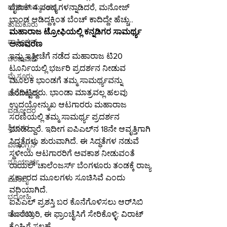
ವೈಶಾಕ್ 4 ಪಂದ್ಯಗಳನ್ನಾಡಿದರೆ, ಮನೋಜ್ 
ಹಗರಿಬೊಮ್ಮನಹಳ್ಳಿ
ಭಾಂಡ ಆಡಿದ್ದಕ್ಕಿಂತ ಬೆಂಚ್ ಕಾದಿದ್ದೇ ಹೆಚ್ಚು..
ತುಮಕೂರು
ಮಹಾರಾಜ ಟ್ರೋಫಿಯಲ್ಲಿ ಕನ್ನಡಿಗರ ಸಾಮರ್ಥ್ಯ 
ವಾಷಿಂಗ್ಟನ್
ಅನಾವರಣ
ಇನ್ನು ಇತ್ತೀಚೆಗೆ ನಡೆದ ಮಹಾರಾಜ ಟಿ20 
ಚಿಂತಾಮಣಿ
ಟೂರ್ನಿಯಲ್ಲಿ ಭರ್ಜರಿ ಪ್ರದರ್ಶನ ನೀಡುವ 
ಮೈಸೂರು
ಮೂಲಕ ಭಾಂಡಗೆ ತಮ್ಮ ಸಾಮರ್ಥ್ಯವನ್ನು 
ತೆರೆದಿಟ್ಟಿದ್ದರು. ಭಾಂಡಾ ಮಾತ್ರವಲ್ಲ ಹಲವು 
ಮಂಗಳೂರು
ಉದಯೋನ್ಮುಖ ಆಟಗಾರರು ಮಹಾರಾಜ 
ವಡೋದರ
ಸರಣಿಯಲ್ಲಿ ತಮ್ಮ ಸಾಮರ್ಥ್ಯ ಪ್ರದರ್ಶನ 
ಶ್ರೀನಗರ
ಮಾಡಿದ್ದಾರೆ. ಇದೀಗ ಐಪಿಎಲ್​ನ 18ನೇ ಆವೃತ್ತಿಗಾಗಿ 
ಸಿದ್ಧತೆಗಳು ಶುರುವಾಗಿದೆ. ಈ ಸಿದ್ಧತೆಗಳ ನಡುವೆ 
ವಾಷಿಂಗ್ಟನ್
ಸ್ಥಳೀಯ ಆಟಗಾರರಿಗೆ ಅವಕಾಶ ನೀಡುವಂತೆ 
ನ್ಯೂಯಾರ್ಕ್
ರಾಯಲ್ ಚಾಲೆಂಜರ್ಸ್ ಬೆಂಗಳೂರು ತಂಡಕ್ಕೆ ರಾಜ್ಯ 
ಸರ್ಕಾರದ ಮೂಲಗಳು ಸೂಚಿಸಿವೆ ಎಂದು 
ಮುಂಬೈ
ವದಿಯಾಗಿದೆ.
ಭದೋಹಿ
ಐಪಿಎಲ್ ಪ್ರಶಸ್ತಿ ಬರ ಕೊನೆಗೊಳಿಸಲು ಆರ್‌ಸಿಬಿ 
ತೊರೆಯಿರಿ, ಈ ಫ್ರಾಂಚೈಸಿಗೆ ಸೇರಿಕೊಳ್ಳಿ: ವಿರಾಟ್ 
ಚಲನಚಿತ್ರ
ಕೊಹ್ಲಿಗೆ ಸಲಹೆ