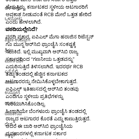
ಹೇರುತ್ತಿದ್ದು, ಕರ್ನಾಟಕದ ಸ್ಥಳೀಯ ಆಟಗಾರರಿಗೆ 
ಆಳ-ಅಗಲ
ಅವಕಾಶ ನೀಡುವಂತೆ RCB ಮೇಲೆ ಒತ್ತಡ ಹೇರಿದೆ 
ಒಳನೋಟ
ಎಂದು ಹೇಳಲಾಗಿದೆ.
ವರದಿಯಲ್ಲೇನಿದೆ?
ಸಂಕಲನ
ವರದಿ ಪ್ರಕಾರ, ಐಪಿಎಲ್ ಮೆಗಾ ಹರಾಜಿನ ರಿಟೆನ್ಷನ್​
ಶಿಕ್ಷಣ-ಉದ್ಯೋಗ
ಗೂ ಮುನ್ನ ಆರ್​ಸಿಬಿ ಫ್ರಾಂಚೈಸಿ ಸಂಕಷ್ಟಕ್ಕೆ 
ಶಿಕ್ಷಣ
ಸಿಲುಕಿದೆ. ಇಲ್ಲಿ ಮುಖ್ಯವಾಗಿ ಆರ್​ಸಿಬಿ ರಾಜ್ಯ 
ಸರ್ಕಾರದಿಂದ “ಗಣನೀಯ ಒತ್ತಡವನ್ನು” 
ಮಾರ್ಗದರ್ಶಿ
ಎದುರಿಸುತ್ತಿದೆ ತಿಳಿಸಲಾಗಿದೆ. ಇದರರ್ಥ RCB 
ಎಸ್ಸೆಸ್ಸೆಲ್ಸಿ
ತಮ್ಮ ತಂಡದಲ್ಲಿ ಹೆಚ್ಚಿನ ಕರ್ನಾಟಕದ 
ಆಟಗಾರರನ್ನು ನೇಮಿಸಿಕೊಳ್ಳಬೇಕಾಗುತ್ತದೆ. 
ಪಿಯುಸಿ
ಐಪಿಎಲ್ ಇತಿಹಾಸದಲ್ಲಿ ಆರ್​ಸಿಬಿ ತಂಡವು 
ಉದ್ಯೋಗ
ಎಂದಿಗೂ ಸ್ಥಳೀಯ ಪ್ರತಿಭೆಗಳನ್ನು 
ಹಾಸನ
ಗುರಿಯಾಗಿಸಿಕೊಂಡಿಲ್ಲ.
ಹೀಗಾಗಿಯೇ ಬೆಂಗಳೂರು ಫ್ರಾಂಚೈಸಿ ತಂಡದಲ್ಲಿ 
ರಾಜಕೀಯ
ರಾಜ್ಯದ ಆಟಗಾರರ ಕೊರತೆ ಎದ್ದು ಕಾಣುತ್ತಿರುತ್ತದೆ. 
ದೇಶ
ಆದರೆ ಈ ಬಾರಿ ಆರ್​ಸಿಬಿ ಫ್ರಾಂಚೈಸಿಯ 
ವ್ಯವಹಾರಗಳಲ್ಲಿ ಕರ್ನಾಟಕ ಸರ್ಕಾರ 
ಬಳ್ಳಾರಿ