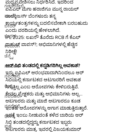
ಮಧ್ಯಪ್ರವೇಶಿಸಲು ನಿರ್ಧರಿಸಿದೆ. ಇದರಿಂದ 
ಗಡಚಿರೋಲಿ
ಐಪಿಎಲ್ ಮೆಗಾ ಹರಾಜಿಗೂ ಮುನ್ನ ರಾಯಲ್ 
ಚಾಲೆಂಜರ್ಸ್ ಬೆಂಗಳೂರು ತನ್ನ 
ಮುಂಬೈ
ಕಾರ್ಯತಂತ್ರಗಳನ್ನು ಬದಲಿಸಬೇಕಾಗಿ ಬರಬಹುದು 
ಬೀದರ್
ಎಂದು ವರದಿಯಲ್ಲಿ ಹೇಳಲಾಗಿದೆ.
ಬೀದರ್
IPL 2025: ಲಖನೌ ತೊರೆದು RCB ಗೆ ಕೆಎಲ್ 
ರಾಹುಲ್ ವಾಪಸ್?; ಅಭಿಮಾನಿಗಳಲ್ಲಿ ಹೆಚ್ಚಿನ 
ಕಲಬುರಗಿ
ನಿರೀಕ್ಷೆ!
ಚೆನ್ನೈ
ಆರ್ ಸಿಬಿ ತಂಡದಲ್ಲಿ ಕನ್ನಡಿಗರಿಗಿಲ್ಲ ಅವಕಾಶ?
ನವದೆಹಲಿ
ಇನ್ನು ಐಪಿಎಲ್ ಆರಂಭವಾದಾಗಿನಿಂದಲೂ ಆರ್ 
ನವದೆಹಲಿ
ಸಿಬಿಯಲ್ಲಿ ಕರ್ನಾಟಕದ ಆಟಗಾರರಿಗೆ ಅವಕಾಶ 
ಕೊಚ್ಚಿ
ಸಿಗುತ್ತಿಲ್ಲ ಎಂಬ ಆರೋಪಗಳು ಕೇಳಿಬರುತ್ತಿವೆ. 
ಕೇವಲ ಪ್ರೇಕ್ಷಕರು ಮತ್ತು ಅಭಿಮಾನಿಗಳು ಅಲ್ಲ... 
ನವದೆಹಲಿ
ಆಟಗಾರರು ಮತ್ತು ಮಾಜಿ ಆಟಗಾರರೂ ಕೂಡ 
ನವದೆಹಲಿ
ಇಂತಹ ಆರೋಪಗಳನ್ನು ಆಗಾಗ ಮಾಡುತ್ತಿರುತ್ತಾರೆ. 
ಇದಕ್ಕೆ ಇಂಬು ನೀಡುವಂತೆ ಕಳೆದ ಬಾರಿಯ ಆರ್ 
ಭಾರತ
ಸಿಬಿ ತಂಡದಲ್ಲಿದ್ದದ್ದು ಕರ್ನಾಟಕದ ಇಬ್ಬರು 
ಪುಣೆ
ಆಟಗಾರರು ಮಾತ್ರ. ಇವರಲ್ಲಿ ವಿಜಯಕುಮಾರ್ 