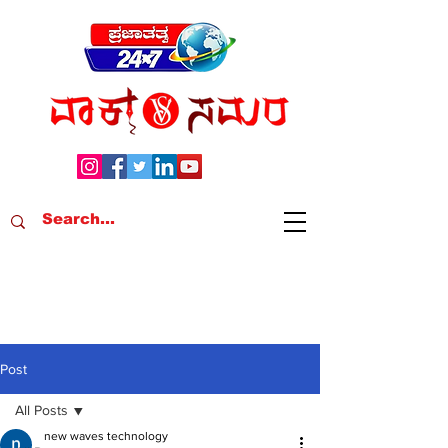
Post
All Posts
new waves technology