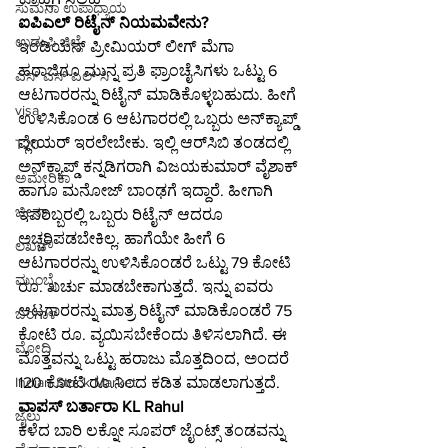
ಸುಮನಾ ಉಪಾಧ್ಯಾಯ
ಐಪಿಎಲ್ ರಿಟೈನ್ ನಿಯಮವೇನು?
ಉಡುಪಿ ಜಿಲ್ಲೆ
ಇಂಡಿಯನ್ ಪ್ರೀಮಿಯರ್ ಲೀಗ್ ಮೆಗಾ 
ಹರಾಜಿಗೂ ಮುನ್ನ ಪ್ರತಿ ಫ್ರಾಂಚೈಸಿಗಳು ಒಟ್ಟು 6 
ಎಸ್ ಎಸ್ ಎಲ್ ಸಿ
ಆಟಗಾರರನ್ನು ರಿಟೈನ್ ಮಾಡಿಕೊಳ್ಳಬಹುದು. ಹೀಗೆ 
visa
ಉಳಿಸಿಕೊಂಡ 6 ಆಟಗಾರರಲ್ಲಿ ಒಬ್ಬರು ಅನ್​ಕ್ಯಾಪ್ಡ್ 
ಪ್ಲೇಯರ್ ಇರಲೇಬೇಕು. ಇಲ್ಲಿ ಆರ್​ಸಿಬಿ ತಂಡದಲ್ಲಿ 
T20
ಅನ್​ಕ್ಯಾಪ್ಡ್ ಕನ್ನಡಿಗರಾಗಿ ವಿಜಯಕುಮಾರ್ ವೈಶಾಕ್ 
ಅಮೇರಿಕಾ
ಹಾಗೂ ಮನೋಜ್ ಬಾಂಢಗೆ ಇದ್ದಾರೆ. ಹೀಗಾಗಿ 
ಚೀನಾ
ಇವರಿಬ್ಬರಲ್ಲಿ ಒಬ್ಬರು ರಿಟೈನ್ ಆದರೂ 
ಅಚ್ಚರಿಪಡಬೇಕಿಲ್ಲ. ಹಾಗೆಯೇ ಹೀಗೆ 6 
ಲಖನೌ
ಆಟಗಾರರನ್ನು ಉಳಿಸಿಕೊಂಡರೆ ಒಟ್ಟು 79 ಕೋಟಿ 
ಮುಂಬೈ
ರೂ. ಖರ್ಚು ಮಾಡಬೇಕಾಗುತ್ತದೆ. ಇನ್ನು ಐವರು 
ಆಟಗಾರರನ್ನು ಮಾತ್ರ ರಿಟೈನ್ ಮಾಡಿಕೊಂಡರೆ 75 
ಬಂಗಾಳ
ಕೋಟಿ ರೂ. ವ್ಯಯಿಸಬೇಕೆಂದು ತಿಳಿಸಲಾಗಿದೆ. ಈ 
ಮೋದಿ
ಮೊತ್ತವನ್ನು ಒಟ್ಟು ಹರಾಜು ಮೊತ್ತದಿಂದ, ಅಂದರೆ 
120 ಕೋಟಿ ರೂ.ನಿಂದ ಕಡಿತ ಮಾಡಲಾಗುತ್ತದೆ.
Indian Stock Market
ವಾಪಸ್ ಬರ್ತಾರಾ KL Rahul
ಜೈಲು
ಕಳೆದ ಬಾರಿ ಲಕ್ನೋ ಸೂಪರ್ ಜೈಂಟ್ಸ್ ತಂಡವನ್ನು 