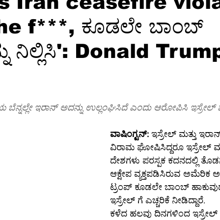
s Iran ceasefire viol
he f***, ಕೂಡಲೇ ಬಾಂಬ್
ಕ್ಷರತೆ
ತಂತ್ರಜ್ಞಾನ
ತಂತ್ರಜ್ಞಾನ-ಸುದ್ದಿ
ತಂತ್ರಜ್ಞಾನ-ಟಿಪ್ಸ್
ಸಾ
ು ನಿಲ್ಲಿಸಿ': Donald Trum
ಗ್ರ-ಮಾಹಿತಿ
ಆಳ-ಅಗಲ
ಒಳನೋಟ
ಸಂಕಲನ
ಶಿಕ್ಷಣ-
್ನಲ್ಲೇ ಇರಾನ್ ಅದನ್ನು ಉಲ್ಲಂಘಿಸಿದೆ ಎಂದು ಆರೋಪಿಸಿ ಇಸ್ರೇಲ್ ಮರ
ವಾಷಿಂಗ್ಟನ್:
 ಇಸ್ರೇಲ್ ಮತ್ತು ಇರಾನ
ವಿರಾಮ ಘೋಷಿಸಿದ್ದರೂ ಇಸ್ರೇಲ್ ಮತ
ದೇಶಗಳು ಪರಸ್ಪಕ ಕದನದಲ್ಲಿ ತೊಡಗಿರ
ಆಕ್ಷೇಪ ವ್ಯಕ್ತಪಡಿಸಿರುವ ಅಮೆರಿಕ ಅಧ್
ಟ್ರಂಪ್ ಕೂಡಲೇ ಬಾಂಬ್ ಹಾಕುವುದನ್
ಇಸ್ರೇಲ್ ಗೆ ಎಚ್ಚರಿಕೆ ನೀಡಿದ್ದಾರೆ.
ಕಳೆದ ಹಲವು ದಿನಗಳಿಂದ ಇಸ್ರೇಲ್ 