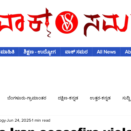
 ಮಾಹಿತಿ
ಶಿಕ್ಷಣ - ಉದ್ಯೋಗ
ವಾಕ್ ಸಮರ
All News
Ab
ಬೆಂಗಳೂರು-ಗ್ರಾಮಾಂತರ
ದಕ್ಷಿಣ-ಕನ್ನಡ
ಉತ್ತರ-ಕನ್ನಡ
ಸುದ್ದಿ
ogy
Jun 24, 2025
1 min read
ಿಶ್ವಕಪ್
ಫುಟ್-ಬಾಲ್
ಟೆನಿಸ್
ಇತರ-ಕ್ರೀಡೆಗಳು
ವಾಣಿಜ್ಯ