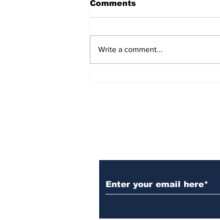
Comments
Write a comment...
'ಪ್ರಜಾಪ್ರಭುತ್ವ ಉಳಿಸಿ': CJP
Protest ಬೆಂಬಲಿಸಿ ಸಂವಿಧಾನದ
ಪ್ರಸ್ತಾವನೆ ಓದಿದ ಸುಪ್ರೀಂ ಕೋರ್ಟ್
ವಕೀಲರು!
Subscribe to Our N