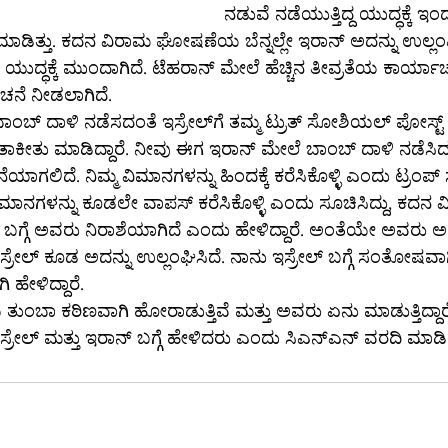
ನಡುವೆ ನಡೆಯುತ್ತಿದ್ದ ಯುದ್ಧಕ್ಕೆ ಇಂದ
ಿತ್ತು. ಕದನ ವಿರಾಮ ಘೋಷಣೆಯ ಬೆನ್ನಲ್ಲೇ ಇರಾನ್ ಅದನ್ನು ಉಲ್ಲಂಘ
ುದ್ಧಕ್ಕೆ ಮುಂದಾಗಿದೆ. ಟೆಹರಾನ್ ಮೇಲೆ ಹೆಚ್ಚಿನ ತೀವ್ರತೆಯ ಕಾರ್ಯಾಚ
ಚನೆ ನೀಡಲಾಗಿದೆ.
 ಇಸ್ರೇಲ್‌ಗೆ ತಮ್ಮ ಟ್ರುತ್ ಸೋಶಿಯಲ್ ಪೋಸ್ಟ್ ಮೂಲಕ ಅಮೆರಿಕ 
ಪ್ ತಾಕೀತು ಮಾಡಿದ್ದಾರೆ. ನೀವು ಈಗ ಇರಾನ್ ಮೇಲೆ ಬಾಂಬ್ ದಾಳಿ ನಡೆಸಿದ
ಗಲಿದೆ. ನಿಮ್ಮ ವಿಮಾನಗಳನ್ನು ಹಿಂದಕ್ಕೆ ಕರೆಸಿಕೊಳ್ಳಿ ಎಂದು ಟ್ರಂಪ್ ಸೂ
ಳ ಬಗ್ಗೆ ಅವರು ನಿರಾಶೆಯಾಗಿದೆ ಎಂದು ಹೇಳಿದ್ದಾರೆ. ಅಂತೆಯೇ ಅವರು ಅದ
್ರೇಲ್ ಕೂಡ ಅದನ್ನು ಉಲ್ಲಂಘಿಸಿದೆ. ನಾನು ಇಸ್ರೇಲ್ ಬಗ್ಗೆ ಸಂತೋಷವಾಗ
 ಹೇಳಿದ್ದಾರೆ.
 ತುಂಬಾ ಕಠಿಣವಾಗಿ ಹೋರಾಡುತ್ತಿವೆ ಮತ್ತು ಅವರು ಏನು ಮಾಡುತ್ತಿದ್ದಾ
ತಿಳಿದಿಲ್ಲ ಎಂದು ಟ್ರಂಪ್ ಇಸ್ರೇಲ್ ಮತ್ತು ಇರಾನ್ ಬಗ್ಗೆ ಹೇಳಿದರು ಎಂದು ಸಿಎನ್‌ಎನ್ ವರ