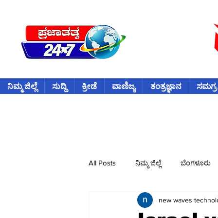
ನಿಮ್ಮ ಜಿಲ್ಲೆ
ಸುದ್ದಿ
ಕ್ರೀಡೆ
ವಾಣಿಜ್ಯ
ತಂತ್ರಜ್ಞಾನ
ಸಮಗ್ರ
All Posts
ನಿಮ್ಮ ಜಿಲ್ಲೆ
ಬೆಂಗಳೂರು
new waves technol
ವಿದೇಶ
ಕ್ರೀಡೆ
ಕ್ರಿಕೆಟ್
ವ