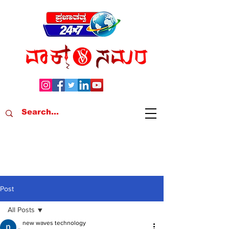
Post
All Posts
new waves technology