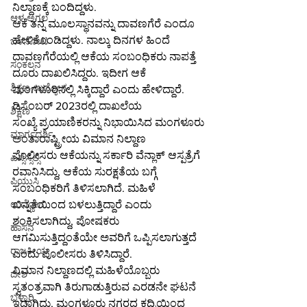
ನಿಲ್ದಾಣಕ್ಕೆ ಬಂದಿದ್ದಳು.
ಆಳ-ಅಗಲ
ಆಕೆ ತನ್ನ ಮೂಲಸ್ಥಾನವನ್ನು ದಾವಣಗೆರೆ ಎಂದೂ 
ಹೇಳಿಕೊಂಡಿದ್ದಳು. ನಾಲ್ಕು ದಿನಗಳ ಹಿಂದೆ 
ಒಳನೋಟ
ದಾವಣಗೆರೆಯಲ್ಲಿ ಆಕೆಯ ಸಂಬಂಧಿಕರು ನಾಪತ್ತೆ 
ಸಂಕಲನ
ದೂರು ದಾಖಲಿಸಿದ್ದರು. ಇದೀಗ ಆಕೆ 
ಶಿಕ್ಷಣ-ಉದ್ಯೋಗ
ಮಂಗಳೂರಿನಲ್ಲಿ ಸಿಕ್ಕಿದ್ದಾರೆ ಎಂದು ಹೇಳಿದ್ದಾರೆ.
ಡಿಸೆಂಬರ್ 2023ರಲ್ಲಿ ದಾಖಲೆಯ 
ಶಿಕ್ಷಣ
ಸಂಖ್ಯೆ ಪ್ರಯಾಣಿಕರನ್ನು ನಿಭಾಯಿಸಿದ ಮಂಗಳೂರು 
ಮಾರ್ಗದರ್ಶಿ
ಅಂತಾರಾಷ್ಟ್ರೀಯ ವಿಮಾನ ನಿಲ್ದಾಣ
ಪೊಲೀಸರು ಆಕೆಯನ್ನು ಸರ್ಕಾರಿ ವೆನ್ಲಾಕ್ ಆಸ್ಪತ್ರೆಗೆ 
ಎಸ್ಸೆಸ್ಸೆಲ್ಸಿ
ರವಾನಿಸಿದ್ದು, ಆಕೆಯ ಸುರಕ್ಷತೆಯ ಬಗ್ಗೆ 
ಪಿಯುಸಿ
ಸಂಬಂಧಿಕರಿಗೆ ತಿಳಿಸಲಾಗಿದೆ. ಮಹಿಳೆ 
ಖಿನ್ನತೆಯಿಂದ ಬಳಲುತ್ತಿದ್ದಾರೆ ಎಂದು 
ಉದ್ಯೋಗ
ಶಂಕಿಸಲಾಗಿದ್ದು, ಪೋಷಕರು 
ಹಾಸನ
ಆಗಮಿಸುತ್ತಿದ್ದಂತೆಯೇ ಅವರಿಗೆ ಒಪ್ಪಿಸಲಾಗುತ್ತದೆ 
ರಾಜಕೀಯ
ಎಂದು ಪೊಲೀಸರು ತಿಳಿಸಿದ್ದಾರೆ.
ವಿಮಾನ ನಿಲ್ದಾಣದಲ್ಲಿ ಮಹಿಳೆಯೊಬ್ಬರು 
ದೇಶ
ಸ್ವತಂತ್ರವಾಗಿ ತಿರುಗಾಡುತ್ತಿರುವ ಎರಡನೇ ಘಟನೆ 
ಬಳ್ಳಾರಿ
ಇದಾಗಿದ್ದು, ಮಂಗಳೂರು ನಗರದ ಕದ್ರಿಯಿಂದ 