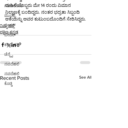
ಮಹಿಳೆಯೊಬ್ಬರು ಮೇ 14 ರಂದು ವಿಮಾನ 
ಗಡಚಿರೋಲಿ
ನಿಲ್ದಾಣಕ್ಕೆ ಬಂದಿದ್ದರು. ನಂತರ ಭದ್ರತಾ ಸಿಬ್ಬಂದಿ 
ಮುಂಬೈ
ಆಕೆಯನ್ನು ಅವರ ಕುಟುಂಬದೊಂದಿಗೆ ಸೇರಿಸಿದ್ದರು.
ಬೀದರ್
ನಿಮ್ಮ ಜಿಲ್ಲೆ
ದಕ್ಷಿಣ-ಕನ್ನಡ
ಬೀದರ್
ಕಲಬುರಗಿ
ಚೆನ್ನೈ
ನವದೆಹಲಿ
ನವದೆಹಲಿ
See All
Recent Posts
ಕೊಚ್ಚಿ
ನವದೆಹಲಿ
ನವದೆಹಲಿ
ಭಾರತ
ಪುಣೆ