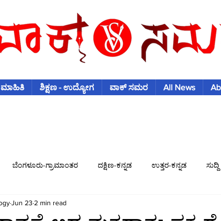
 ಮಾಹಿತಿ
ಶಿಕ್ಷಣ - ಉದ್ಯೋಗ
ವಾಕ್ ಸಮರ
All News
Ab
ಬೆಂಗಳೂರು-ಗ್ರಾಮಾಂತರ
ದಕ್ಷಿಣ-ಕನ್ನಡ
ಉತ್ತರ-ಕನ್ನಡ
ಸುದ್ದಿ
ogy
Jun 23
2 min read
ಿಶ್ವಕಪ್
ಫುಟ್-ಬಾಲ್
ಟೆನಿಸ್
ಇತರ-ಕ್ರೀಡೆಗಳು
ವಾಣಿಜ್ಯ