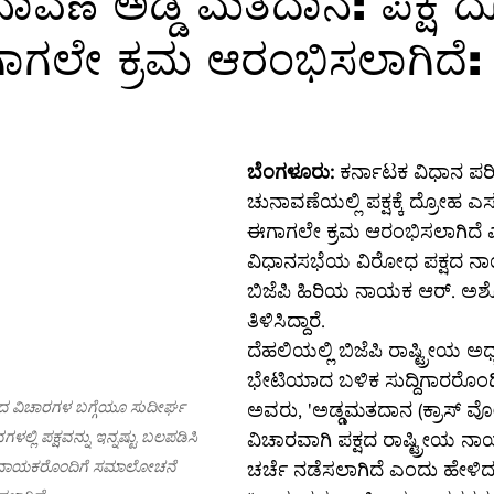
ವಣೆ ಅಡ್ಡ ಮತದಾನ: ಪಕ್ಷ ದ
ಗಾಗಲೇ ಕ್ರಮ ಆರಂಭಿಸಲಾಗಿದೆ:
ಕ್ಷರತೆ
ತಂತ್ರಜ್ಞಾನ
ತಂತ್ರಜ್ಞಾನ-ಸುದ್ದಿ
ತಂತ್ರಜ್ಞಾನ-ಟಿಪ್ಸ್
ಸಾ
ಗ್ರ-ಮಾಹಿತಿ
ಆಳ-ಅಗಲ
ಒಳನೋಟ
ಸಂಕಲನ
ಶಿಕ್ಷಣ-
ಬೆಂಗಳೂರು:
 ಕರ್ನಾಟಕ ವಿಧಾನ ಪರಿಷ
ಚುನಾವಣೆಯಲ್ಲಿ ಪಕ್ಷಕ್ಕೆ ದ್ರೋಹ ಎಸ
ಈಗಾಗಲೇ ಕ್ರಮ ಆರಂಭಿಸಲಾಗಿದೆ 
ವಿಧಾನಸಭೆಯ ವಿರೋಧ ಪಕ್ಷದ ನ
ಬಿಜೆಪಿ ಹಿರಿಯ ನಾಯಕ ಆರ್. 
ತಿಳಿಸಿದ್ದಾರೆ.
ದೆಹಲಿಯಲ್ಲಿ ಬಿಜೆಪಿ ರಾಷ್ಟ್ರೀಯ ಅಧ್ಯಕ
ಭೇಟಿಯಾದ ಬಳಿಕ ಸುದ್ದಿಗಾರರೊಂದ
ದ ವಿಚಾರಗಳ ಬಗ್ಗೆಯೂ ಸುದೀರ್ಘ 
ಅವರು, 'ಅಡ್ಡಮತದಾನ (ಕ್ರಾಸ್ ವೋ
ಗಳಲ್ಲಿ ಪಕ್ಷವನ್ನು ಇನ್ನಷ್ಟು ಬಲಪಡಿಸಿ 
ವಿಚಾರವಾಗಿ ಪಕ್ಷದ ರಾಷ್ಟ್ರೀಯ ನ
ಲ್ಲಿ ನಾಯಕರೊಂದಿಗೆ ಸಮಾಲೋಚನೆ 
ಚರ್ಚೆ ನಡೆಸಲಾಗಿದೆ ಎಂದು ಹೇಳಿದ