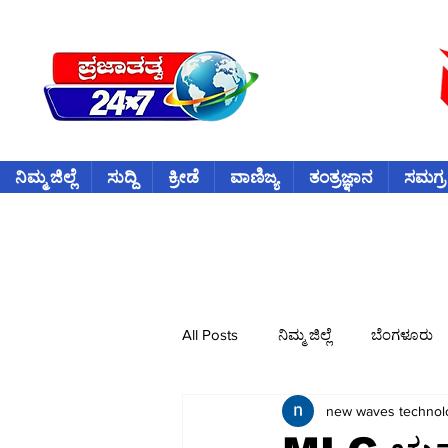
ನಿಮ್ಮ ಜಿಲ್ಲೆ
ಸುದ್ದಿ
ಕ್ರೀಡೆ
ವಾಣಿಜ್ಯ
ತಂತ್ರಜ್ಞಾನ
ಸಮಗ್ರ
All Posts
ನಿಮ್ಮ ಜಿಲ್ಲೆ
ಬೆಂಗಳೂರು
new waves technol
ವಿದೇಶ
ಕ್ರೀಡೆ
ಕ್ರಿಕೆಟ್
ವ