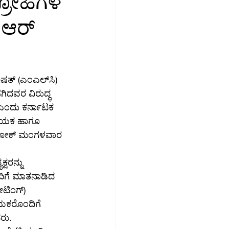
್ರೋಹಿಗಳ
 ಆರ್
ಮಾಜಿಕ ಮಾಧ್ಯಮ
ಉದ್ಯೋಗ
ತ್ (ಎಂಎಲ್‌ಸಿ) 
ಗಿದವರ ವಿರುದ್ಧ 
ಎಂದು ಕರ್ನಾಟಕ 
ಾಯಕ ಹಾಗೂ 
ಅಶೋಕ್ ಮಂಗಳವಾರ 
್ಷರನ್ನು 
ಿಗೆ ಮಾತನಾಡಿದ 
ಟಿಂಗ್) 
ಾಯಕರೊಂದಿಗೆ 
ರು.