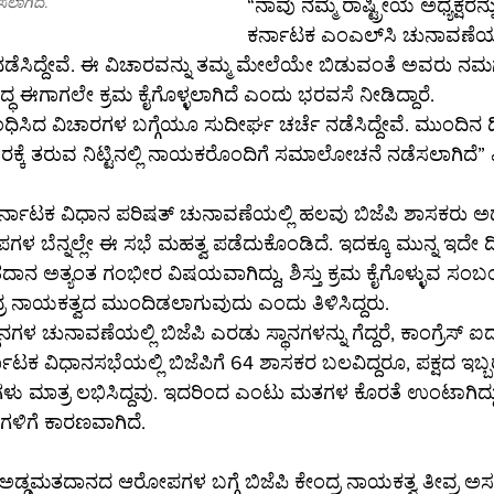
ಲಾಗಿದೆ.
“ನಾವು ನಮ್ಮ ರಾಷ್ಟ್ರೀಯ ಅಧ್ಯಕ್ಷರನ್
ಕರ್ನಾಟಕ ಎಂಎಲ್‌ಸಿ ಚುನಾವಣೆಯ ಅಡ್ಡಮತದಾನದ 
ಸಿದ್ದೇವೆ. ಈ ವಿಚಾರವನ್ನು ತಮ್ಮ ಮೇಲೆಯೇ ಬಿಡುವಂತೆ ಅವರು ನಮಗೆ ತಿಳಿಸ
ಧ ಈಗಾಗಲೇ ಕ್ರಮ ಕೈಗೊಳ್ಳಲಾಗಿದೆ ಎಂದು ಭರವಸೆ ನೀಡಿದ್ದಾರೆ.
ಸಿದ ವಿಚಾರಗಳ ಬಗ್ಗೆಯೂ ಸುದೀರ್ಘ ಚರ್ಚೆ ನಡೆಸಿದ್ದೇವೆ. ಮುಂದಿನ ದಿನಗ
ಕಾರಕ್ಕೆ ತರುವ ನಿಟ್ಟಿನಲ್ಲಿ ನಾಯಕರೊಂದಿಗೆ ಸಮಾಲೋಚನೆ ನಡೆಸಲಾಗಿದ
್ನಾಟಕ ವಿಧಾನ ಪರಿಷತ್ ಚುನಾವಣೆಯಲ್ಲಿ ಹಲವು ಬಿಜೆಪಿ ಶಾಸಕರು ಅ
ಗಳ ಬೆನ್ನಲ್ಲೇ ಈ ಸಭೆ ಮಹತ್ವ ಪಡೆದುಕೊಂಡಿದೆ. ಇದಕ್ಕೂ ಮುನ್ನ ಇದೇ ದ
ಾನ ಅತ್ಯಂತ ಗಂಭೀರ ವಿಷಯವಾಗಿದ್ದು, ಶಿಸ್ತು ಕ್ರಮ ಕೈಗೊಳ್ಳುವ ಸಂ
್ರ ನಾಯಕತ್ವದ ಮುಂದಿಡಲಾಗುವುದು ಎಂದು ತಿಳಿಸಿದ್ದರು.
ಗಳ ಚುನಾವಣೆಯಲ್ಲಿ ಬಿಜೆಪಿ ಎರಡು ಸ್ಥಾನಗಳನ್ನು ಗೆದ್ದರೆ, ಕಾಂಗ್ರೆಸ್ ಐದು
ನಾಟಕ ವಿಧಾನಸಭೆಯಲ್ಲಿ ಬಿಜೆಪಿಗೆ 64 ಶಾಸಕರ ಬಲವಿದ್ದರೂ, ಪಕ್ಷದ ಇಬ್ಬರು
ಳು ಮಾತ್ರ ಲಭಿಸಿದ್ದವು. ಇದರಿಂದ ಎಂಟು ಮತಗಳ ಕೊರತೆ ಉಂಟಾಗಿದ್ದು
ಿಗೆ ಕಾರಣವಾಗಿದೆ.
 ಅಡ್ಡಮತದಾನದ ಆರೋಪಗಳ ಬಗ್ಗೆ ಬಿಜೆಪಿ ಕೇಂದ್ರ ನಾಯಕತ್ವ ತೀವ್ರ 