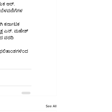
ಾಯಕ ಆರ್. 
 ಬೆಳವಣಿಗೆಗಳ 
ಿ ಕರ್ನಾಟಕ 
ಯಕ್ಷ ಎನ್. ಮಹೇಶ್ 
ದ ವರದಿ 
 ಫಲಿತಾಂಶಗಳಿಂದ 
See All