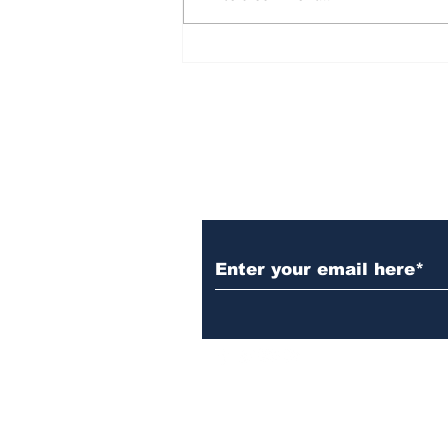
'ಪ್ರಜಾಪ್ರಭುತ್ವ ಉಳಿಸಿ': CJP
Protest ಬೆಂಬಲಿಸಿ ಸಂವಿಧಾನದ
ಪ್ರಸ್ತಾವನೆ ಓದಿದ ಸುಪ್ರೀಂ ಕೋರ್ಟ್
ವಕೀಲರು!
Subscribe to Our N