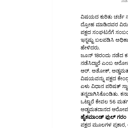
ನಡೆಸ
ವಿಷಯದ ಕುರಿತು ಚರ್ಚೆ ನಡೆ
ದ್ರೋಹ ಮಾಡಿದವರ ವಿರುದ್
ಪಕ್ಷದ ಸಂಘಟನೆಗೆ ಸಂಬಂಧಿ
ಇನ್ನಷ್ಟು ಬಲಪಡಿಸಿ ಅಧಿ
ಹೇಳಿದರು.
ಜೂನ್ 18ರಂದು ನಡೆದ ಕರ
ನಡೆಸಿದ್ದಾರೆ ಎಂಬ ಆರೋಪ
ಆರ್. ಅಶೋಕ್, ಅಡ್ಡಮತದ
ವಿಷಯವನ್ನು ಪಕ್ಷದ ಕೇಂದ
ಏಳು ವಿಧಾನ ಪರಿಷತ್ ಸ್ಥಾನ
ತನ್ನದಾಗಿಸಿಕೊಂಡಿತು. ಕರ್
ಒಟ್ಟಾರೆ ಕೇವಲ 56 ಮತಗ
ಅಡ್ಡಮತದಾನದ ಆರೋಪಗಳ
ಹೈಕಮಾಂಡ್ ಫುಲ್ ಗರಂ
ಪಕ್ಷದ ಮೂಲಗಳ ಪ್ರಕಾರ,