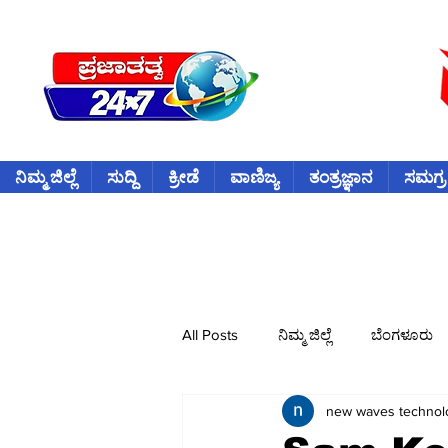
ನಿಮ್ಮ ಜಿಲ್ಲೆ
ಸುದ್ದಿ
ಕ್ರೀಡೆ
ವಾಣಿಜ್ಯ
ತಂತ್ರಜ್ಞಾನ
ಸಮಗ್ರ
All Posts
ನಿಮ್ಮ ಜಿಲ್ಲೆ
ಬೆಂಗಳೂರು
new waves technol
ವಿದೇಶ
ಕ್ರೀಡೆ
ಕ್ರಿಕೆಟ್
ವ