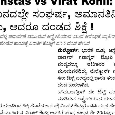
tas vs Virat Kohli: ಭು
ೈದಾನದಲ್ಲೇ ಸಂಘರ್ಷ, ಅಮಾನತಿ
ಕ್ಷರತೆ
ತಂತ್ರಜ್ಞಾನ
ತಂತ್ರಜ್ಞಾನ-ಸುದ್ದಿ
ತಂತ್ರಜ್ಞಾನ-ಟಿಪ್ಸ್
ಸಾ
ರು, ಆದರೂ ದಂಡದ ಶಿಕ್ಷೆ !
ಗ್ರ-ಮಾಹಿತಿ
ಆಳ-ಅಗಲ
ಒಳನೋಟ
ಸಂಕಲನ
ಶಿಕ್ಷಣ-
್ಯದಲ್ಲಿ ಪದಾರ್ಪಣೆ ಮಾಡಿರುವ ಆಸ್ಟ್ರೇಲಿಯಾದ ಯುವ ಆರಂಭಿಕ ಬ್ಯಾಟರ್ ಸ್ಯಾಮ
ಹೊಡೆದ ಕಾರಣಕ್ಕೆ ವಿರಾಟ್ ಕೊಹ್ಲಿಗೆ ಐಸಿಸಿ ದಂಡ ಹೇರಿದೆ.
ಮೆಲ್ಬೋರ್ನ್:
 ಭಾರತ ಮತ್ತು ಆಸ್ಟ
ಬಾರ್ಡರ್ ಗವಾಸ್ಕರ್ ಟ್ರೋ
ಪಂದ್ಯದಲ್ಲೂ ಆಟಗಾರರ 
ಮುಂದುವರೆದಿದ್ದು, ಮೆಲ್ಬೋರ್ನ್ ನಲ
4ನೇ ಟೆಸ್ಟ್ ಪಂದ್ಯದಲ್ಲಿ ಭಾರತ ತಂಡ
ದಂಡ ಹೇರಲಾಗಿದೆ.
ಹೌದು..ಬಾಕ್ಸಿಂಗ್ ಡೇ ಟೆಸ್ಟ್ ಪಂದ
ಮಾಡಿರುವ ಆಸ್ಟ್ರೇಲಿಯಾದ ಯುವ 
‌ಸ್ಟಸ್ ಅವರಿಗೆ ಭುಜದಿಂದ ಡಿಕ್ಕಿ ಹೊಡೆದ ಕಾರಣಕ್ಕೆ ವಿರಾಟ್ ಕೊಹ್ಲಿಗೆ ಐಸಿಸಿ ದಂಡ ಹೇ
ಮಾಡಿರುವ ವಿರಾಟ್ ಕೊಹ್ಲಿ ಅವರಿಗೆ ಪಂದ್ಯ ಶುಲ್ಕದ ಶೇ 20ರಷ್ಟು ದಂಡ