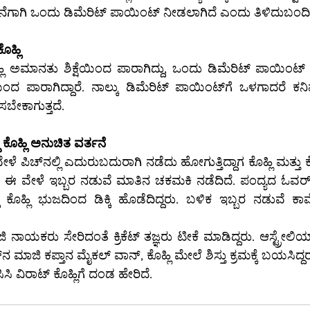
ೆಗಾಗಿ ಒಂದು ಡಿಮೆರಿಟ್ ಪಾಯಿಂಟ್ ನೀಡಲಾಗಿದೆ ಎಂದು ತಿಳಿದುಬಂದಿ
ಹ್ಲಿ
ಹ್ಲಿ ಅಮಾನತು ಶಿಕ್ಷೆಯಿಂದ ಪಾರಾಗಿದ್ದು, ಒಂದು ಡಿಮೆರಿಟ್ ಪಾಯಿಂಟ್
ದ್ದಾರೆ. ನಾಲ್ಕು ಡಿಮೆರಿಟ್ ಪಾಯಿಂಟ್‌ಗೆ ಒಳಗಾದರೆ ಕನಿಷ್ಠ ಒಂದು ಪಂದ್ಯದ 
ಸಬೇಕಾಗುತ್ತದೆ.
ೊಹ್ಲಿ ಅನುಚಿತ ವರ್ತನೆ
ಈ ವೇಳೆ ಇಬ್ಬರ ನಡುವೆ ಮಾತಿನ ಚಕಮಕಿ ನಡೆದಿದೆ. ಪಂದ್ಯದ ಓವರ್‌ಗಳ ಮಧ್ಯೆ ಏಕಾಏಕಿ
ಾಜಿ ನಾಯಕರು ಸೇರಿದಂತೆ ಕ್ರಿಕೆಟ್ ತಜ್ಞರು ಟೀಕೆ ಮಾಡಿದ್ದರು. ಆಸ್ಟ್ರ
ರಿಕಿ ಪಾಂಟಿಂಗ್, ಇಂಗ್ಲೆಂಡ್‌ನ ಮಾಜಿ ಕಪ್ತಾನ ಮೈಕಲ್ ವಾನ್, ಕೊಹ್ಲಿ ಮೇಲೆ ಶಿಸ್ತು ಕ್ರಮಕ್ಕೆ ಬಯಸಿದ್ದ
ಿಸಿ ವಿರಾಟ್ ಕೊಹ್ಲಿಗೆ ದಂಡ ಹೇರಿದೆ.