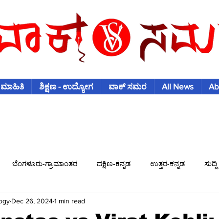
 ಮಾಹಿತಿ
ಶಿಕ್ಷಣ - ಉದ್ಯೋಗ
ವಾಕ್ ಸಮರ
All News
Ab
ಬೆಂಗಳೂರು-ಗ್ರಾಮಾಂತರ
ದಕ್ಷಿಣ-ಕನ್ನಡ
ಉತ್ತರ-ಕನ್ನಡ
ಸುದ್ದಿ
ogy
Dec 26, 2024
1 min read
ಿಶ್ವಕಪ್
ಫುಟ್-ಬಾಲ್
ಟೆನಿಸ್
ಇತರ-ಕ್ರೀಡೆಗಳು
ವಾಣಿಜ್ಯ