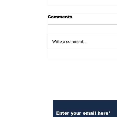
Comments
Write a comment...
'ಪ್ರಜಾಪ್ರಭುತ್ವ ಉಳಿಸಿ': CJP
Protest ಬೆಂಬಲಿಸಿ ಸಂವಿಧಾನದ
ಪ್ರಸ್ತಾವನೆ ಓದಿದ ಸುಪ್ರೀಂ ಕೋರ್ಟ್
ವಕೀಲರು!
Subscribe to Our N