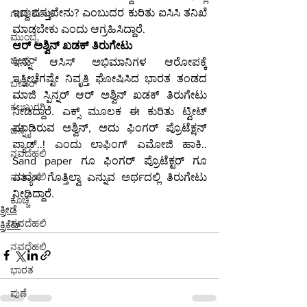
ಇದ್ದ ವಸ್ತುವೇನು? ಎಂಬುದರ ಕುರಿತು ಐಸಿಸಿ ತನಿಖೆ 
ಗಡಚಿರೋಲಿ
ಮಾಡಬೇಕು ಎಂದು ಆಗ್ರಹಿಸಿದ್ದಾರೆ.
ಮುಂಬೈ
ಆರ್ ಅಶ್ವಿನ್ ಖಡಕ್ ತಿರುಗೇಟು
ಬೀದರ್
ಇನ್ನು ಆಸಿಸ್ ಅಭಿಮಾನಿಗಳ ಆರೋಪಕ್ಕೆ 
ಇತ್ತೀಚೆಗಷ್ಟೇ ನಿವೃತ್ತಿ ಘೋಷಿಸಿದ ಭಾರತ ತಂಡದ 
ಬೀದರ್
ಮಾಜಿ ಸ್ಪಿನ್ನರ್ ಆರ್ ಅಶ್ವಿನ್ ಖಡಕ್ ತಿರುಗೇಟು 
ಕಲಬುರಗಿ
ನೀಡಿದ್ದಾರೆ. ಎಕ್ಸ್ ಮೂಲಕ ಈ ಕುರಿತು ಟ್ವೀಟ್ 
ಮಾಡಿರುವ ಅಶ್ವಿನ್, ಅದು ಫಿಂಗರ್ ಪ್ರೊಟೆಕ್ಷನ್ 
ಚೆನ್ನೈ
ಪ್ಯಾಡ್..! ಎಂದು ಲಾಫಿಂಗ್ ಎಮೋಜಿ ಹಾಕಿ.. 
ನವದೆಹಲಿ
Sand paper ಗೂ ಫಿಂಗರ್ ಪ್ರೊಟೆಕ್ಟರ್ ಗೂ 
ವತ್ಯಾಸ ಗೊತ್ತಿಲ್ವಾ ಎನ್ನುವ ಅರ್ಥದಲ್ಲಿ ತಿರುಗೇಟು 
ನವದೆಹಲಿ
ನೀಡಿದ್ದಾರೆ.
ಕೊಚ್ಚಿ
ಕ್ರೀಡೆ
ನವದೆಹಲಿ
ಕ್ರಿಕೆಟ್
ನವದೆಹಲಿ
ಭಾರತ
ಪುಣೆ