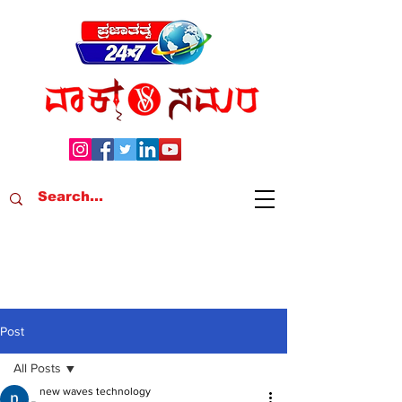
Post
All Posts
new waves technology