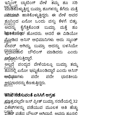
ಇನ್ನಿಂಗ್ಸ್ ಬ್ಯಾಟಿಂಗ್ ವೇಳೆ ತಮ್ಮ ಶೂ ಸರಿ 
ಆಳ-ಅಗಲ
ಮಾಡಿಕೊಳ್ಳುತ್ತಿದ್ದ ಬುಮ್ರಾ ಶೂಗಳನ್ನು ತೆಗೆದು ಮತ್ತೆ 
ಸರಿಯಾಗಿ ಹಾಕಿಕೊಳ್ಳುತ್ತಿದ್ದರು. ಈ ವೇಳೆ ಅವರ 
ಒಳನೋಟ
ಶೂನಿಂದ ಏನೋ ಒಂದು ವಸ್ತು ಕೆಳಗೆ ಬಿತ್ತು. 
ಸಂಕಲನ
ಅದನ್ನು ಕೈಗೆತ್ತಿಕೊಂಡ ಬುಮ್ರಾ ಮತ್ತೆ ಶೂ 
ಶಿಕ್ಷಣ-ಉದ್ಯೋಗ
ಹಾಕಿಕೊಂಡು ಹೋದರು. ಆದರೆ ಈ ವಿಡಿಯೋ 
ನೋಡಿದ ಆಸಿಸ್ ಅಭಿಮಾನಿಗಳು ಅದು ಸ್ಯಾಂಡ್ 
ಶಿಕ್ಷಣ
ಪೇಪರ್ ಆಗಿದ್ದು, ಬುಮ್ರಾ ಅದನ್ನು ಬಳಸಿಯೇ 
ಮಾರ್ಗದರ್ಶಿ
ಪ್ರಭಾವಶಾಲಿ ಬೌಲಿಂಗ್ ಮಾಡಿದರು ಎಂದು 
ಆರೋಪಿಸುತ್ತಿದ್ದಾರೆ.
ಎಸ್ಸೆಸ್ಸೆಲ್ಸಿ
ಅಲ್ಲದೆ ಪಂದ್ಯದ ವೇಳೆಯಲ್ಲೂ ಬುಮ್ರಾ ತಮ್ಮ 
ಪಿಯುಸಿ
ಶೂನಲ್ಲಿ ಏನೋ ಇಟ್ಟುಕೊಂಡಿದ್ದಾರೆ ಎಂದು ಆಸಿಸ್ 
ಅಭಿಮಾಗಳು ಪದೇ ಪದೇ ಭಾರತೀಯ 
ಉದ್ಯೋಗ
ಆಟಗಾರರನ್ನು ಕೆಣಕುತ್ತಿದ್ದರು.
ಹಾಸನ
ರಾಜಕೀಯ
ತನಿಖೆ ನಡೆಸುವಂತೆ ಐಸಿಸಿಗೆ ಆಗ್ರಹ
ಮಾತ್ರವಲ್ಲದೇ ಜಸ್ ಪ್ರೀತ್ ಬುಮ್ರಾ ಸರಣಿಯಲ್ಲಿ 32 
ದೇಶ
ವಿಕೆಟ್‌ಗಳನ್ನು ಪಡೆಯುವ ಮೂಲಕ ಅತಿ ಹೆಚ್ಚು 
ಬಳ್ಳಾರಿ
ವಿಕೆಟ್ ಪಡೆದ ಬೌಲರ್ ಆಗಿದ್ದಾರೆ. ಅವರು ಶೂನಲ್ಲಿ 