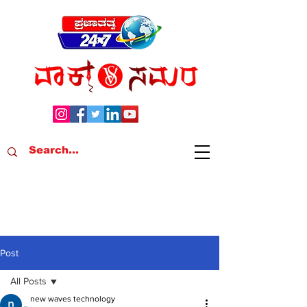
Post
All Posts
new waves technology