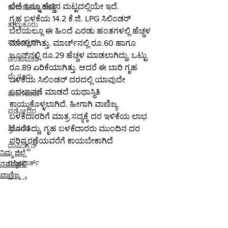
ಬೆಲೆ ಇನ್ನೂ ಹೆಚ್ಚಿನ ಮಟ್ಟದಲ್ಲಿಯೇ ಇದೆ.
ಹಗರಿಬೊಮ್ಮನಹಳ್ಳಿ
ಗೃಹ ಬಳಕೆಯ 14.2 ಕೆ.ಜಿ. LPG ಸಿಲಿಂಡರ್ 
ತುಮಕೂರು
ಬೆಲೆಯಲ್ಲೂ ಈ ಹಿಂದೆ ಎರಡು ಹಂತಗಳಲ್ಲಿ ಹೆಚ್ಚಳ 
ವಾಷಿಂಗ್ಟನ್
ಮಾಡಲಾಗಿತ್ತು. ಮಾರ್ಚ್‌ನಲ್ಲಿ ರೂ.60 ಹಾಗೂ 
ಜೂನ್‌ನಲ್ಲಿ ರೂ.29 ಹೆಚ್ಚಳ ಮಾಡಲಾಗಿದ್ದು, ಒಟ್ಟು 
ಚಿಂತಾಮಣಿ
ರೂ.89 ಏರಿಕೆಯಾಗಿತ್ತು. ಆದರೆ ಈ ಬಾರಿ ಗೃಹ 
ಮೈಸೂರು
ಬಳಕೆಯ ಸಿಲಿಂಡರ್ ದರದಲ್ಲಿ ಯಾವುದೇ 
ಬದಲಾವಣೆ ಮಾಡದೆ ಯಥಾಸ್ಥಿತಿ 
ಮಂಗಳೂರು
ಕಾಯ್ದುಕೊಳ್ಳಲಾಗಿದೆ. ಹೀಗಾಗಿ ವಾಣಿಜ್ಯ 
ವಡೋದರ
ಬಳಕೆದಾರರಿಗೆ ಮಾತ್ರ ಸದ್ಯಕ್ಕೆ ದರ ಇಳಿಕೆಯ ಲಾಭ 
ದೊರೆತಿದ್ದು, ಗೃಹ ಬಳಕೆದಾರರು ಮುಂದಿನ ದರ 
ಶ್ರೀನಗರ
ಪರಿಷ್ಕರಣೆಯವರೆಗೆ ಕಾಯಬೇಕಾಗಿದೆ
ವಾಷಿಂಗ್ಟನ್
ನಿಮ್ಮ ಜಿಲ್ಲೆ
ನ್ಯೂಯಾರ್ಕ್
ನವದೆಹಲಿ
ವಾಣಿಜ್ಯ
ಮುಂಬೈ
ಭದೋಹಿ
ಚಲನಚಿತ್ರ