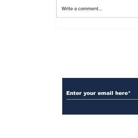
Write a comment...
10 ವರ್ಷದಲ್ಲಿ 152 ಪ್ರಶ್ನೆ ಪತ್ರಿಕೆ
ಲೀಕ್: ಪ್ರಧಾನ್ ರಾಜಿನಾಮೆ
ಕೊಡಬೇಕು, Modi ವಿದ್ಯಾರ್ಥಿಗಳ
ಕ್ಷಮೆಯಾಚಿಸಬೇಕು; 3 ಷರತ್ತು
ಹಾಕಿದ ರಾಹುಲ್
Subscribe to Our N