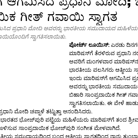
ೆ ಆಗಮಿಸಿದ ಪ್ರಧಾನಿ ಮೋದಿ; 
ಯಿಕ ಗೀತ್ ಗವಾಯಿ ಸ್ವಾಗತ
ಕ್ಷರತೆ
ತಂತ್ರಜ್ಞಾನ
ತಂತ್ರಜ್ಞಾನ-ಸುದ್ದಿ
ತಂತ್ರಜ್ಞಾನ-ಟಿಪ್ಸ್
ಸಾ
ಾಯಿಯೊಂದಿಗೆ ಸ್ವಾಗತಿಸಲಾಯಿತು.
ಗ್ರ-ಮಾಹಿತಿ
ಆಳ-ಅಗಲ
ಒಳನೋಟ
ಸಂಕಲನ
ಶಿಕ್ಷಣ-
ಪೋರ್ಟ್ ಲೂಯಿಸ್:
 ಎರಡು ದಿನಗಳ
ಮಾರಿಷಸ್‌ಗೆ ತೆರಳಿರುವ ಪ್ರಧಾನಿ ನರೇಂದ್ರ ಮೋದಿ 
ಅವರಿಗೆ ಮಂಗಳವಾರ ಮಾರಿಷಸ್‌ನಲ್ಲಿರುವ 
ಭಾರತೀಯ ವಲಸಿಗರು ಆತ್ಮೀಯ ಸ್ವ
ಇಂದು ಮಾರಿಷಸ್‌ಗೆ ಆಗಮಿಸಿದ ಪ್ರಧಾನಿ ಮೋದಿ 
ಅವರನ್ನು ಭಾರತೀಯ ಸಮುದಾಯ
ಬಿಹಾರಿ ಸಾಂಪ್ರದಾಯಿಕ ಗೀತ್ ಗವ
ಸ್ವಾಗತಿಸಲಾಯಿತು. ಈ ವೇಳೆ ಹಾಡುಗ
ರಧಾನಿ ಮೋದಿ ಚಪ್ಪಾಳೆ ತಟ್ಟುತ್ತಾ ಆನಂದಿಸಿದರು.
 ಮಾರಿಷಸ್‌ಗೆ ತಂದ ಶ್ರೀಮಂತ ಸಾಂಸ್ಕೃತಿಕ 
ಪರಂಪರೆಯನ್ನು ಸಾಕಾರಗೊಳಿಸುವ ಸಾಂಪ್ರದಾಯಿಕ ಭೋಜ್‌ಪುರಿ ಸಂಗೀತ ಮೇಳವಾಗಿದೆ.