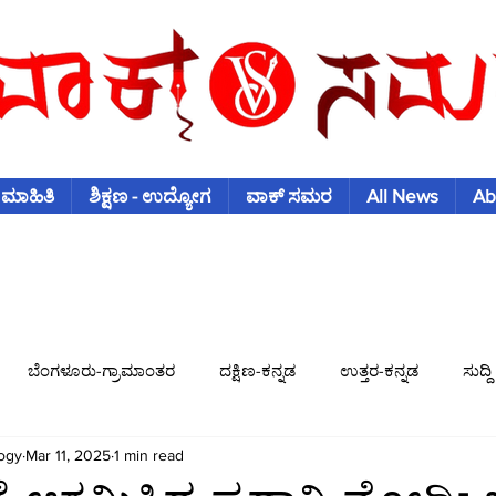
 ಮಾಹಿತಿ
ಶಿಕ್ಷಣ - ಉದ್ಯೋಗ
ವಾಕ್ ಸಮರ
All News
Ab
ಬೆಂಗಳೂರು-ಗ್ರಾಮಾಂತರ
ದಕ್ಷಿಣ-ಕನ್ನಡ
ಉತ್ತರ-ಕನ್ನಡ
ಸುದ್ದಿ
ogy
Mar 11, 2025
1 min read
ಿಶ್ವಕಪ್
ಫುಟ್-ಬಾಲ್
ಟೆನಿಸ್
ಇತರ-ಕ್ರೀಡೆಗಳು
ವಾಣಿಜ್ಯ