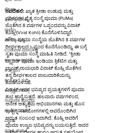
ಟೆನಿಸ್
ನವದೆಹಲಿ:
 ಖ್ಯಾತ ಕ್ರೀಡಾ ಉಡುಪು ಮತ್ತು 
ಪರಿಕರಗಳ ದೈತ್ಯ ಸಂಸ್ಥೆ ಪೂಮಾ (PUMa) 
ಇತರ-ಕ್ರೀಡೆಗಳು
ಜೊತೆಗಿನ 8 ವರ್ಷಗಳ ಒಪ್ಪಂದವನ್ನು ವಿರಾಟ್ 
ವಾಣಿಜ್ಯ
ಕೊಹ್ಲಿ (Virat Kohli) ಕೊನೆಗೊಳಿಸಿದ್ದಾರೆ.
ಹೌದು ಪೂಮಾ ಸಂಸ್ಥೆಯ ಜೊತೆಗಿನ 8 ವರ್ಷಗಳ 
ವಾಣಿಜ್ಯ-ಸುದ್ದಿ
ದೀರ್ಘಕಾಲದ ಒಪ್ಪಂದ ಕೊನೆಗೊಂಡಿದ್ದು, ಈ ಬಗ್ಗೆ 
ಬಂಡವಾಳ-ಮಾರುಕಟ್ಟೆ
ಸ್ವತಃ ಪೂಮಾ ಸಂಸ್ಥೆ ಮಾಹಿತಿ ನೀಡಿದೆ. "ಕ್ರೀಡಾ 
ಹಣಕಾಸು-ಸಾಕ್ಷರತೆ
ಬ್ರ್ಯಾಂಡ್ ಪೂಮಾ ಇಂಡಿಯಾ ಕ್ರಿಕೆಟಿಗ ಮತ್ತು 
ಬ್ರಾಂಡ್ ರಾಯಭಾರಿ ವಿರಾಟ್ ಕೊಹ್ಲಿ ಜೊತೆಗಿನ 
ತಂತ್ರಜ್ಞಾನ
ತನ್ನ ದೀರ್ಘಕಾಲದ ಪಾಲುದಾರಿಕೆಯನ್ನು 
ತಂತ್ರಜ್ಞಾನ-ಸುದ್ದಿ
ಕೊನೆಗೊಳಿಸಿದೆ.
ವಿರಾಟ್ ಅವರ ಭವಿಷ್ಯದ ಪ್ರಯತ್ನಗಳಿಗೆ ಪೂಮಾ 
ತಂತ್ರಜ್ಞಾನ-ಟಿಪ್ಸ್
ಶುಭ ಹಾರೈಸುತ್ತದೆ. ಹಲವಾರು ವರ್ಷಗಳಿಂದ, 
ಸಾಮಾಜಿಕ ಮಾಧ್ಯಮ
ಅನೇಕ ಅತ್ಯುತ್ತಮ ಅಭಿಯಾನಗಳು ಮತ್ತು ಹೊಸ 
ಗ್ಯಾಜೆಟ್-ವಿಮರ್ಶೆ
ಉತ್ಪನ್ನ ಸಹಯೋಗಗಳಲ್ಲಿ ಅವರೊಂದಿಗಿನ 
ಅದ್ಭುತ ಸಂಬಂಧ ಇದಾಗಿದೆ. ಕೊಹ್ಲಿ ಅವರಿಗೆ 
ವಿಜ್ಞಾನ
ಪೂಮಾ ಉಜ್ವಲ ಭವಿಷ್ಯವನ್ನು ಬಯಸುತ್ತಿದೆ. ಅವರ 
ಸಮಗ್ರ-ಮಾಹಿತಿ
ಜತೆಗಿನ ಸುದೀರ್ಘ ಹಾಗೂ ಅದ್ಭುತ ಸಹಯೋಗ 