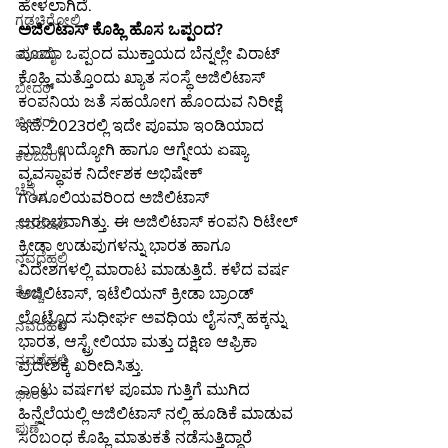
ಹೇಳಲಾಗಿದೆ.
ಗಡಚಿರೋಲಿ
ಅಜಿಲಿಟಾಸ್ ಕೊಹ್ಲಿ ಹೊಸ ಒಪ್ಪಂದ?
ಪೂಮಾ ಒಪ್ಪಂದ ಮುಕ್ತಾಯದ ಬೆನ್ನಲ್ಲೇ ವಿರಾಟ್ 
ಮುಂಬೈ
ಕೊಹ್ಲಿ ಮತ್ತೊಂದು ಖ್ಯಾತ ಸಂಸ್ಥೆ ಅಜಿಲಿಟಾಸ್ 
ಬೀದರ್
ಕಂಪನಿಯ ಜತೆ ಸಹಯೋಗ ಹೊಂದುವ ನಿರೀಕ್ಷೆ 
ಬೀದರ್
ಇದೆ. 2023ರಲ್ಲಿ ಇದೇ ಪೂಮಾ ಇಂಡಿಯಾದ 
ಮಾಜಿ ಉದ್ಯೋಗಿ ಹಾಗೂ ಆಗ್ನೇಯ ಏಷ್ಯಾ 
ಕಲಬುರಗಿ
ವ್ಯವಸ್ಥಾಪಕ ನಿರ್ದೇಶಕ ಅಭಿಷೇಕ್ 
ಚೆನ್ನೈ
ಗಂಗೂಲಿಯವರಿಂದ ಅಜಿಲಿಟಾಸ್ 
ಆರಂಭವಾಗಿತ್ತು. ಈ ಅಜಿಲಿಟಾಸ್ ಕಂಪನಿ ರಿಟೇಲ್ 
ನವದೆಹಲಿ
ಕ್ರೀಡಾ ಉಡುಪುಗಳನ್ನು ಭಾರತ ಹಾಗೂ 
ನವದೆಹಲಿ
ವಿದೇಶಗಳಲ್ಲಿ ಮಾರಾಟ ಮಾಡುತ್ತಿದೆ. ಕಳೆದ ವರ್ಷ 
ಕೊಚ್ಚಿ
ಅಜಿಲಿಟಾಸ್, ಇಟೆಲಿಯನ್ ಕ್ರೀಡಾ ಬ್ರಾಂಡ್ 
ಲೊಟ್ಟೊದ ಸುಧೀರ್ಘ ಅವಧಿಯ ಲೈಸನ್ಸ್ ಹಕ್ಕನ್ನು 
ನವದೆಹಲಿ
ಭಾರತ, ಆಸ್ಟ್ರೇಲಿಯಾ ಮತ್ತು ದಕ್ಷಿಣ ಆಫ್ರಿಕಾ 
ನವದೆಹಲಿ
ಪ್ರದೇಶಕ್ಕೆ ಖರೀದಿಸಿತ್ತು.
ಎಂಟು ವರ್ಷಗಳ ಪೂಮಾ ಗುತ್ತಿಗೆ ಮುಗಿದ 
ಭಾರತ
ಹಿನ್ನೆಲೆಯಲ್ಲಿ ಅಜಿಲಿಟಾಸ್ ನಲ್ಲಿ ಹೂಡಿಕೆ ಮಾಡುವ 
ಪುಣೆ
ಸಂಬಂಧ ಕೊಹ್ಲಿ ಮಾತುಕತೆ ನಡೆಸುತ್ತಿದ್ದಾರೆ 