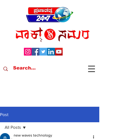
Post
All Posts
new waves technology