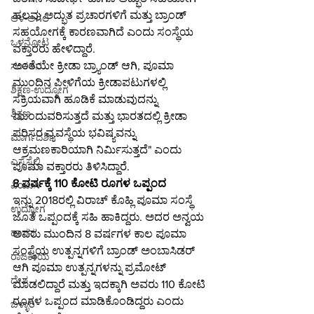
ಹಲವು ಅದ್ಭುತ ಪ್ರಚಾರಗಳಿಗೆ ಮತ್ತು ಬ್ರಾಂಡ್ 
ಆಳ-ಅಗಲ
ಸಹಯೋಗಕ್ಕೆ ಕಾರಣವಾಗಿದೆ ಎಂದು ಸಂಸ್ಥೆಯ 
ಒಳನೋಟ
ವಕ್ತಾರರು ಹೇಳಿದ್ದಾರೆ.
ಅಂತೆಯೇ ಕ್ರೀಡಾ ಬ್ರ್ಯಾಂಡ್ ಆಗಿ, ಪೂಮಾ 
ಸಂಕಲನ
ಮುಂದಿನ ಪೀಳಿಗೆಯ ಕ್ರೀಡಾಪಟುಗಳಲ್ಲಿ 
ಶಿಕ್ಷಣ-ಉದ್ಯೋಗ
ಸಕ್ರಿಯವಾಗಿ ಹೂಡಿಕೆ ಮಾಡುವುದನ್ನು 
ಶಿಕ್ಷಣ
ಮುಂದುವರಿಸುತ್ತದೆ ಮತ್ತು ಭಾರತದಲ್ಲಿ ಕ್ರೀಡಾ 
ಪರಿಸರ ವ್ಯವಸ್ಥೆಯ ಭವಿಷ್ಯವನ್ನು 
ಮಾರ್ಗದರ್ಶಿ
ಆಕ್ರಮಣಕಾರಿಯಾಗಿ ನಿರ್ಮಿಸುತ್ತದೆ" ಎಂದು 
ಎಸ್ಸೆಸ್ಸೆಲ್ಸಿ
ಪೂಮಾ ವಕ್ತಾರರು ತಿಳಿಸಿದ್ದಾರೆ.
8 ವರ್ಷಕ್ಕೆ 110 ಕೋಟಿ ರೂಗಳ ಒಪ್ಪಂದ
ಪಿಯುಸಿ
ಇನ್ನು 2018ರಲ್ಲಿ ವಿರಾಚ್ ಕೊಹ್ಲಿ ಪೂಮಾ ಸಂಸ್ಥೆ 
ಉದ್ಯೋಗ
ಜೊತೆ ಒಪ್ಪಂದಕ್ಕೆ ಸಹಿ ಹಾಕಿದ್ದರು. ಅದರ ಅನ್ವಯ 
ಹಾಸನ
ಅವರು ಮುಂದಿನ 8 ವರ್ಷಗಳ ಕಾಲ ಪೂಮಾ 
ಸಂಸ್ಥೆಯ ಉತ್ಪನ್ನಗಳಿಗೆ ಬ್ರಾಂಡ್ ಅಂಬಾಸಿಡರ್ 
ರಾಜಕೀಯ
ಆಗಿ ಪೂಮಾ ಉತ್ಪನ್ನಗಳನ್ನು ಪ್ರಮೋಟ್ 
ದೇಶ
ಮಾಡಲಿದ್ದಾರೆ ಮತ್ತು ಇದಕ್ಕಾಗಿ ಅವರು 110 ಕೋಟಿ 
ರೂಗಳ ಒಪ್ಪಂದ ಮಾಡಿಕೊಂಡಿದ್ದರು ಎಂದು 
ಬಳ್ಳಾರಿ