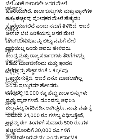
ಬೆಲೆ ಏರಿಕೆ ಈಗಾಗಲೇ ಜನರ ಮೇಲೆ 
ಆಳ-ಅಗಲ
ಹೊರೆಯಾಗಿದೆ. ಶಾಲಾ ಬಸ್ಸುಗಳು ಮತ್ತು ವ್ಯಾನ್‌ಗಳ 
ಶುಲ್ಕ ಹೆಚ್ಚಳವು ಪೋಷಕರ ಮೇಲೆ ಹೆಚ್ಚುವರಿ 
ಒಳನೋಟ
ಹೊರೆಯಾಗಲಿದೆ ಎಂದು ನಮಗೆ ತಿಳಿದಿದೆ, ಆದರೆ 
ಸಂಕಲನ
ಡೀಸೆಲ್ ಬೆಲೆ ಏರಿಕೆಯನ್ನು ಜನರ ಮೇಲೆ 
ಶಿಕ್ಷಣ-ಉದ್ಯೋಗ
ವರ್ಗಾಯಿಸುವುದನ್ನು ಬಿಟ್ಟು ನಮಗೆ ಬೇರೆ 
ದಾರಿಯಿಲ್ಲ ಎಂದು ಅವರು ಹೇಳಿದರು.
ಶಿಕ್ಷಣ
ಕೇಂದ್ರ ಮತ್ತು ರಾಜ್ಯ ಸರ್ಕಾರಗಳು ತೆರಿಗೆಗಳನ್ನು 
ಮಾರ್ಗದರ್ಶಿ
ಕಡಿಮೆ ಮಾಡಬೇಕೆಂದು ಮತ್ತು ಇಂಧನ 
ಬೆಲೆಗಳನ್ನು ಹೆಚ್ಚಿಸದಂತೆ ಒಕ್ಕೂಟವು 
ಎಸ್ಸೆಸ್ಸೆಲ್ಸಿ
ಒತ್ತಾಯಿಸುತ್ತಿದೆ, ಆದರೆ ಏನೂ ಮಾಡಲಾಗಿಲ್ಲ 
ಪಿಯುಸಿ
ಎಂದು ಷಣ್ಮುಗಮ್ ಹೇಳಿದರು.
ಉದ್ಯೋಗ
ನಗರದಲ್ಲಿ 15,000 ಕ್ಕೂ ಹೆಚ್ಚು ಶಾಲಾ ಬಸ್ಸುಗಳು 
ಮತ್ತು ವ್ಯಾನ್‌ಗಳಿವೆ. ದೂರವನ್ನು ಆಧರಿಸಿ 
ಹಾಸನ
ಶುಲ್ಕವನ್ನು ನಿಗದಿಪಡಿಸಲಾಗಿದ್ದರೂ, ನಾವು ವರ್ಷಕ್ಕೆ 
ರಾಜಕೀಯ
ಸುಮಾರು 24,000 ರೂ.ಗಳನ್ನು ವಿಧಿಸುತ್ತೇವೆ, 
ಅದನ್ನು ಈಗ ತಿಂಗಳಿಗೆ ಸುಮಾರು 500 ರೂ.ಗಳ 
ದೇಶ
ಹೆಚ್ಚಳದೊಂದಿಗೆ 30,000 ರೂ.ಗಳಿಗೆ 
ಬಳ್ಳಾರಿ
ಪರಿಷ್ಕರಿಸಲಾಗುವುದು" ಎಂದು ಕರ್ನಾಟಕ 