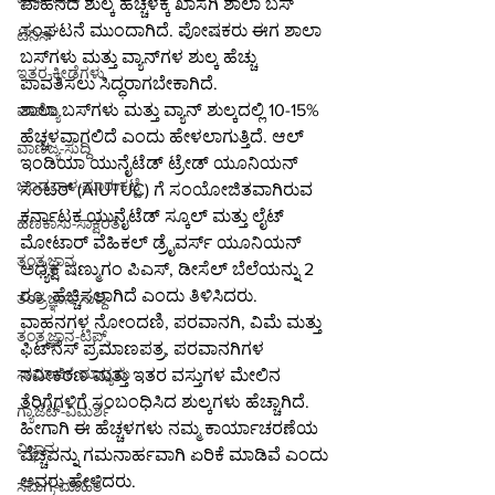
ವಾಹನದ ಶುಲ್ಕ ಹೆಚ್ಚಳಕ್ಕೆ ಖಾಸಗಿ ಶಾಲಾ ಬಸ್ 
ಸಂಘಟನೆ ಮುಂದಾಗಿದೆ. ಪೋಷಕರು ಈಗ ಶಾಲಾ 
ಟೆನಿಸ್
ಬಸ್‌ಗಳು ಮತ್ತು ವ್ಯಾನ್‌ಗಳ ಶುಲ್ಕ ಹೆಚ್ಚು 
ಇತರ-ಕ್ರೀಡೆಗಳು
ಪಾವತಿಸಲು ಸಿದ್ಧರಾಗಬೇಕಾಗಿದೆ.
ಶಾಲಾ ಬಸ್‌ಗಳು ಮತ್ತು ವ್ಯಾನ್‌ ಶುಲ್ಕದಲ್ಲಿ 10-15% 
ವಾಣಿಜ್ಯ
ಹೆಚ್ಚಳವಾಗಲಿದೆ ಎಂದು ಹೇಳಲಾಗುತ್ತಿದೆ. ಆಲ್ 
ವಾಣಿಜ್ಯ-ಸುದ್ದಿ
ಇಂಡಿಯಾ ಯುನೈಟೆಡ್ ಟ್ರೇಡ್ ಯೂನಿಯನ್ 
ಬಂಡವಾಳ-ಮಾರುಕಟ್ಟೆ
ಸೆಂಟರ್ (AIUTUC) ಗೆ ಸಂಯೋಜಿತವಾಗಿರುವ 
ಕರ್ನಾಟಕ ಯುನೈಟೆಡ್ ಸ್ಕೂಲ್ ಮತ್ತು ಲೈಟ್ 
ಹಣಕಾಸು-ಸಾಕ್ಷರತೆ
ಮೋಟಾರ್ ವೆಹಿಕಲ್ ಡ್ರೈವರ್ಸ್ ಯೂನಿಯನ್ 
ತಂತ್ರಜ್ಞಾನ
ಅಧ್ಯಕ್ಷ ಷಣ್ಮುಗಂ ಪಿಎಸ್, ಡೀಸೆಲ್ ಬೆಲೆಯನ್ನು 2 
ರೂ. ಹೆಚ್ಚಿಸಲಾಗಿದೆ ಎಂದು ತಿಳಿಸಿದರು.
ತಂತ್ರಜ್ಞಾನ-ಸುದ್ದಿ
ವಾಹನಗಳ ನೋಂದಣಿ, ಪರವಾನಗಿ, ವಿಮೆ ಮತ್ತು 
ತಂತ್ರಜ್ಞಾನ-ಟಿಪ್ಸ್
ಫಿಟ್‌ನೆಸ್ ಪ್ರಮಾಣಪತ್ರ, ಪರವಾನಗಿಗಳ 
ಸಾಮಾಜಿಕ ಮಾಧ್ಯಮ
ನವೀಕರಣ ಮತ್ತು ಇತರ ವಸ್ತುಗಳ ಮೇಲಿನ 
ತೆರಿಗೆಗಳಿಗೆ ಸಂಬಂಧಿಸಿದ ಶುಲ್ಕಗಳು ಹೆಚ್ಚಾಗಿದೆ. 
ಗ್ಯಾಜೆಟ್-ವಿಮರ್ಶೆ
ಹೀಗಾಗಿ ಈ ಹೆಚ್ಚಳಗಳು ನಮ್ಮ ಕಾರ್ಯಾಚರಣೆಯ 
ವಿಜ್ಞಾನ
ವೆಚ್ಚವನ್ನು ಗಮನಾರ್ಹವಾಗಿ ಏರಿಕೆ ಮಾಡಿವೆ ಎಂದು 
ಅವರು ಹೇಳಿದರು.
ಸಮಗ್ರ-ಮಾಹಿತಿ