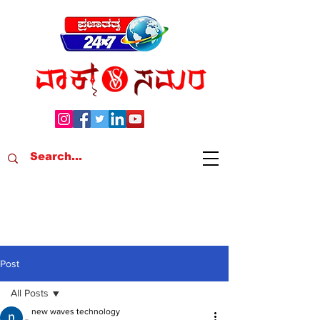
Post
All Posts
new waves technology