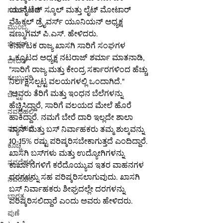
ಯುನೈಟೆಡ್ ಸ್ಕೂಲ್ ಮತ್ತು ಲೈಟ್ ಮೋಟಾರ್ 
ಗಡಚಿರೋಲಿ
ವೆಹಿಕಲ್ ಡ್ರೈವರ್ಸ್ ಯೂನಿಯನ್ ಅಧ್ಯಕ್ಷ 
ಮುಂಬೈ
ಷಣ್ಮುಗಮ್ ಪಿ.ಎಸ್. ಹೇಳಿದರು.
ಬೀದರ್
ಕರ್ನಾಟಕ ರಾಜ್ಯ ಖಾಸಗಿ ಸಾರಿಗೆ ಸಂಘಗಳ 
ಒಕ್ಕೂಟದ ಅಧ್ಯಕ್ಷ ನಟರಾಜ್ ಶರ್ಮಾ ಮಾತನಾಡಿ, 
ಬೀದರ್
"ಸಾರಿಗೆ ರಾಜ್ಯ ಮತ್ತು ಕೇಂದ್ರ ಸರ್ಕಾರಗಳಿಂದ ಹೆಚ್ಚು 
ಕಲಬುರಗಿ
ನಿರ್ಲಕ್ಷಿಸಲ್ಪಟ್ಟ ವಲಯಗಳಲ್ಲಿ ಒಂದಾಗಿದೆ." 
"ಅವರು ತೆರಿಗೆ ಮತ್ತು ಇಂಧನ ಬೆಲೆಗಳನ್ನು 
ಚೆನ್ನೈ
ಹೆಚ್ಚಿಸಿದ್ದಾರೆ, ಸಾರಿಗೆ ವಲಯದ ಮೇಲೆ ಹೊರೆ 
ನವದೆಹಲಿ
ಹಾಕಿದ್ದಾರೆ. ನಮಗೆ ಬೇರೆ ದಾರಿ ಇಲ್ಲದೇ ಶಾಲಾ 
ನವದೆಹಲಿ
ವ್ಯಾನ್ ಮತ್ತು ಬಸ್ ನಿರ್ವಾಹಕರು ತಮ್ಮ ಶುಲ್ಕವನ್ನು 
10-15% ರಷ್ಟು ಪರಿಷ್ಕರಿಸಬೇಕಾಗುತ್ತದೆ ಎಂದಿದ್ದಾರೆ.
ಕೊಚ್ಚಿ
ಖಾಸಗಿ ಬಸ್‌ಗಳು ಮತ್ತು ಉದ್ಯೋಗಿಗಳನ್ನು 
ನವದೆಹಲಿ
ಕಾರ್ಖಾನೆಗಳಿಗೆ ಕರೆದೊಯ್ಯುವ ಇತರ ವಾಹನಗಳ 
ದರಗಳನ್ನು ಸಹ ಪರಿಷ್ಕರಿಸಲಾಗುವುದು. ಖಾಸಗಿ 
ನವದೆಹಲಿ
ಬಸ್ ನಿರ್ವಾಹಕರು ಶೀಘ್ರದಲ್ಲೇ ದರಗಳನ್ನು 
ಭಾರತ
ಪರಿಷ್ಕರಿಸಲಿದ್ದಾರೆ ಎಂದು ಅವರು ಹೇಳಿದರು.
ಪುಣೆ